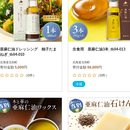
亜麻仁油ドレッシング 柚子たま
生食用 亜麻仁油3本_tb04-013
ねぎ_tb04-010
北海道当別町
北海道当別町
寄付金額
5,000
円
寄付金額
66,000
円
（0件）
（0件）
冷蔵