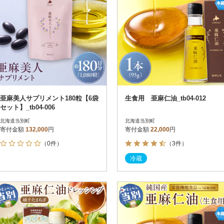
亜麻美人サプリメント180粒【6袋
生食用 亜麻仁油_tb04-012
セット】_tb04-006
北海道当別町
北海道当別町
寄付金額
132,000
円
寄付金額
22,000
円
（0件）
（3件）
冷蔵