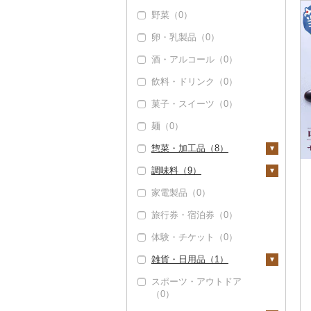
野菜（0）
卵・乳製品（0）
酒・アルコール（0）
飲料・ドリンク（0）
菓子・スイーツ（0）
麺（0）
惣菜・加工品（8）
調味料（9）
惣菜（0）
家電製品（0）
カレー・シチュー
砂糖（0）
（0）
旅行券・宿泊券（0）
塩（0）
鍋（0）
体験・チケット（0）
醤油（0）
ピザ（0）
雑貨・日用品（1）
味噌（0）
レトルト（0）
スポーツ・アウトドア
酢（0）
家具・インテリア
（0）
スープ（0）
（0）
だし（0）