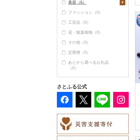
美容（6）
豆腐・納豆（0）
寝具（0）
食用油（7）
ファッション（0）
漬物（0）
タオル（0）
スキンケア（0）
えごま油（0）
はちみつ（0）
工芸品（0）
缶詰・瓶詰（0）
文房具・印鑑（0）
シャンプー・リンス
オリーブオイル（0）
ドレッシング（2）
（0）
花・観葉植物（0）
乾物（0）
食器（0）
ごま油（0）
その他調味料（0）
石鹸・ボディーソープ
その他（0）
燻製（スモーク）
キッチン用品（0）
（3）
その他食用油（6）
（0）
定期便（0）
日用品（1）
入浴剤（0）
おせち（0）
あとから選べるお礼品
洗剤（0）
楽器・器材（0）
アロマ（0）
（0）
その他加工品（8）
トイレットペーパー
本・CD・DVD（0）
プロテイン（0）
（0）
おもちゃ・ぬいぐるみ
その他美容（3）
さとふる公式
ティッシュ（0）
（0）
その他日用品（1）
ご当地キャラクター
（0）
ベビー用品（0）
ペット用品（0）
防災グッズ（0）