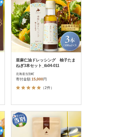
亜麻仁油ドレッシング 柚子たま
ねぎ3本セット_tb04-011
北海道当別町
寄付金額
15,000
円
（2件）