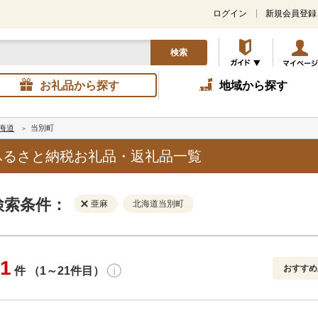
ログイン
新規会員登録
検索
お礼品から探す
地域から探す
海道
当別町
ふるさと納税お礼品・返礼品一覧
検索条件：
亜麻
北海道当別町
1
おすすめ
件 （1～21件目）
寄付金額
解除
発送種別
解除
おすすめ
通常
円～
新着順