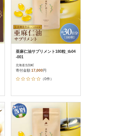
亜麻仁油サプリメント180粒_tb04
-001
北海道当別町
寄付金額
17,000
円
（0件）