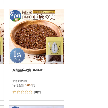
焙煎亜麻の実_tb04-018
北海道当別町
寄付金額
5,000
円
（0件）