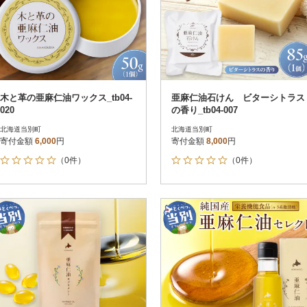
木と革の亜麻仁油ワックス_tb04-
亜麻仁油石けん ビターシトラス
020
の香り_tb04-007
北海道当別町
北海道当別町
寄付金額
6,000
円
寄付金額
8,000
円
（0件）
（0件）