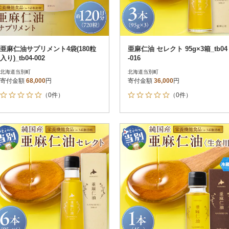
亜麻仁油サプリメント4袋(180粒
亜麻仁油 セレクト 95g×3箱_tb04
入り)_tb04-002
-016
北海道当別町
北海道当別町
寄付金額
68,000
円
寄付金額
36,000
円
（0件）
（0件）