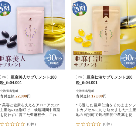
冷蔵便
円
冷凍便
レビュー
レビュー
決済方法
解除
寄付金額
PayPay
クレジットカード決済
寄付金額
Amazon Pay
楽天ペイ
メルペイ
コンビニ支払い
ソフトバンクまとめて支払い
au PAY（auかんたん決済）
亜麻美人サプリメント180
亜麻仁油サプリメント180
PR
PR
d払い
粒_tb04-004
粒_tb04-001
金融機関(Pay-easy決済)
北海道当別町
北海道当別町
寄付金額
22,000
円
寄付金額
17,000
円
~美容と健康を支えるアロニアの力~
~ろ過した亜麻仁油をそのままソフ
解除
結果を見る（
21
件
主産地の当別町で、栽培期間中農薬
トカプセルに封じ込めました~主産
を使わずに育てた亜麻種子。これを
地の当別町で栽培期間中農薬を使わ
低温でじっくり搾り、ろ過をしただ
ずに育てた亜麻種子。じっくり低温
（0件）
（0件）
けの亜麻仁油と良質なアロニア果実
で搾り、ろ過した亜麻仁油をそのま
(北海道産)をソフトカプセルに封じ
まソフトカプセルに封じ込めまし
込めました。アロニア果実には抗酸
た。普段の食生活で偏りがちな油の