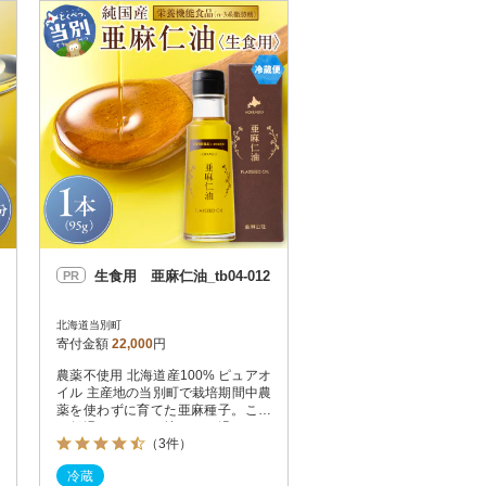
お届け時間帯指定可
発送される月指定可
件数順
90
評価順
120
が高い順
その他
解除
が低い順
さとふる限定のお礼品
定期便
さとふるアプリdeワンストップ申請
対象
生食用 亜麻仁油_tb04-012
PR
北海道当別町
寄付金額
22,000
円
農薬不使用 北海道産100% ピュアオ
）
イル 主産地の当別町で栽培期間中農
薬を使わずに育てた亜麻種子。これ
を低温でじっくり搾り、ろ過しただ
（3件）
けの亜麻仁油です。
冷蔵