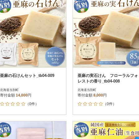
亜麻の石けんセット_tb04-009
亜麻の実石けん フローラルフォ
レストの香り_tb04-008
北海道当別町
北海道当別町
寄付金額
14,000
円
寄付金額
8,000
円
（0件）
（0件）