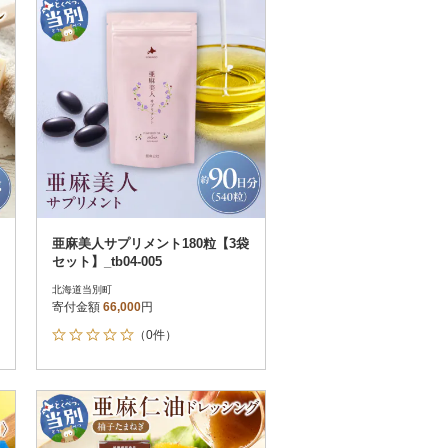
亜麻美人サプリメント180粒【3袋
セット】_tb04-005
北海道当別町
寄付金額
66,000
円
（0件）