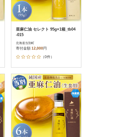
亜麻仁油 セレクト 95g×1箱_tb04
-015
北海道当別町
寄付金額
12,000
円
（0件）