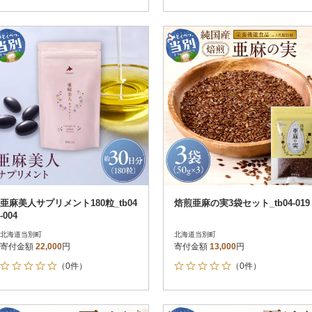
化力に優れたポリフェノールの一
バランスをオメガ3系脂肪酸(α-リノ
種、アントシアニンが豊富に含まれ
レン酸)豊富な亜麻仁油で手軽に補え
ています。
ます。
亜麻美人サプリメント180粒_tb04
焙煎亜麻の実3袋セット_tb04-019
-004
北海道当別町
北海道当別町
寄付金額
22,000
円
寄付金額
13,000
円
（0件）
（0件）