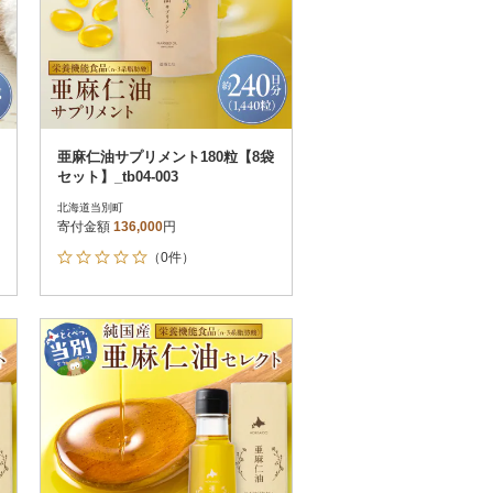
亜麻仁油サプリメント180粒【8袋
セット】_tb04-003
北海道当別町
寄付金額
136,000
円
（0件）