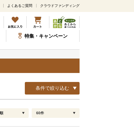
よくあるご質問
クラウドファンディング
メ
イ
ン
コ
ン
特集・キャンペーン
テ
ン
ツ
に
ス
キ
ッ
プ
条件で絞り込む
順
60件
配送指定
解除
順
30
お届け日時指定可
60