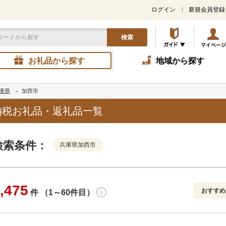
ログイン
新規会員登録
検索
お礼品から探す
地域から探す
庫県
加西市
納税お礼品・返礼品一覧
検索条件：
兵庫県加西市
,475
おすすめ
件 （1～60件目）
寄付金額
解除
発送種別
解除
おすすめ
通常
円～
新着順