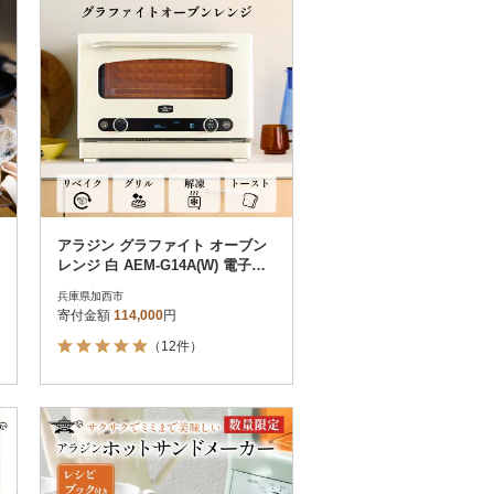
アラジン グラファイト オーブン
レンジ 白 AEM-G14A(W) 電子レ
[No5698-2348]
兵庫県加西市
寄付金額
114,000
円
（12件）