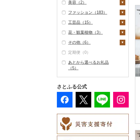
美容（2）
（157）
その他米（8）
その他果物（1）
その他酒（4）
その他洋菓子（1）
豆腐・納豆（0）
用券（0）
タンス（1）
寝具（14）
ゴルフ（1）
豆乳（0）
（紙券）（0）
レタス（2）
食用油（0）
TV・オーディオ・カ
ファッション（183）
但馬牛（4）
びわ（0）
煎餅・おかき（4）
漬物（0）
水族館（0）
机・テーブル（27）
布団（0）
タオル（0）
ゴルフボール（0）
釣り（0）
スキンケア（0）
その他飲料・ジュース
メラ（6）
その他旅行券（0）
その他野菜（5）
はちみつ（5）
（2）
工芸品（15）
土佐あかうし（0）
ブルーベリー（0）
羊羹（0）
缶詰・瓶詰（4）
動物園（0）
椅子・チェア・ソファ
枕（14）
文房具・印鑑（1）
ゴルフクラブ（0）
サイクリング（0）
シャンプー・リンス
鞄・バッグ（0）
美容・健康家電（0）
ドレッシング（0）
（57）
（0）
花・観葉植物（3）
佐賀牛（0）
パイナップル（0）
饅頭（0）
肉（0）
乾物（0）
釣り（0）
毛布（0）
ボールペン（1）
食器（15）
ゴルフウェア（0）
アウトドア・キャンプ
洋服（76）
織物（0）
カー用品（14）
その他調味料（6）
その他家具・インテリ
（8）
石鹸・ボディーソープ
その他（6）
長崎和牛（0）
栗（0）
大福（0）
魚（0）
燻製（スモーク）
ダイビング（0）
タオルケット（0）
ノート・ファイル
グラス・カップ（6）
キッチン用品（217）
その他ゴルフ（0）
女性・レディース（3
和服（0）
陶器・漆器（1）
観葉植物・苗木（0）
時計（0）
ア（167）
（0）
みりん（0）
（0）
（0）
その他スポーツ（0）
8）
定期便（0）
あか牛（0）
その他果物（0）
その他和菓子（1）
果物（0）
スキーチケット・リフ
その他寝具（5）
タンブラー（2）
包丁（0）
日用品（70）
靴・履物（100）
信楽焼（0）
その他装飾品・工芸品
花（1）
地域サービス（5）
その他家電（9）
入浴剤（0）
ケチャップ（0）
おせち（0）
ト券（0）
印鑑（0）
男性・メンズ（4）
（14）
あとから選べるお礼品
宮崎牛（0）
ジャム（3）
箸（0）
フライパン（141）
洗剤（0）
楽器・器材（0）
靴・シューズ（100）
アクセサリー（0）
唐津焼（0）
胡蝶蘭（0）
盆栽・その他（2）
その他（1）
アロマ（0）
こしょう（0）
（5）
その他加工品（12）
ゴルフプレー券（2
その他文房具（0）
子供・ベビー（0）
数珠（0）
その他牛肉（精肉）
その他缶詰・瓶詰
スプーン・フォーク・
鍋（101）
トイレットペーパー
本・CD・DVD（0）
スリッパ・下駄・草履
その他服飾小物（7）
備前焼（0）
造花・プリザーブドフ
3）
プロテイン（0）
その他調味料（5）
（4）
（3）
ナイフ（0）
（0）
その他洋服（4）
（0）
工芸品（1）
ラワー（1）
まな板（2）
おもちゃ・ぬいぐるみ
財布（0）
美濃焼（0）
GDOふるさとゴルフ
花火大会チケット
その他美容（2）
さとふる公式
皿・椀（3）
ティッシュ（0）
（3）
その他靴・履物（0）
播州そろばん（0）
その他花（0）
プレークーポン（0）
（0）
土鍋（0）
ショール・ストール
村上木彫堆朱（0）
弁当箱（0）
その他日用品（69）
ご当地キャラクター
（0）
美濃和紙（0）
その他のゴルフプレー
カタログギフト（0）
その他キッチン用品
その他陶器・漆器
（0）
券（0）
その他食器（4）
（55）
ネクタイ・ベルト
（1）
民芸品（0）
その他体験・チケット
ベビー用品（0）
（0）
（29）
ペット用品（2）
マフラー・手袋（0）
防災グッズ（3）
その他服飾小物（5）