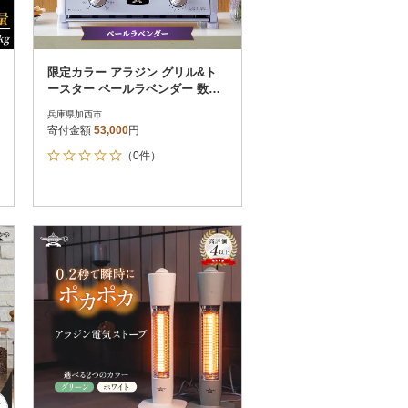
限定カラー アラジン グリル&ト
ースター ペールラベンダー 数量
限定[No5698-2650]
兵庫県加西市
寄付金額
53,000
円
（0件）