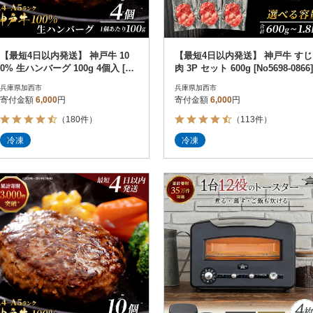
【最短4日以内発送】 神戸牛 10
【最短4日以内発送】 神戸牛 すじ
0% 生ハンバーグ 100g 4個入 [No
肉 3P セット 600g [No5698-0866]
5698-0867]
兵庫県加西市
兵庫県加西市
寄付金額
6,000
円
寄付金額
6,000
円
（180件）
（113件）
冷凍
冷凍