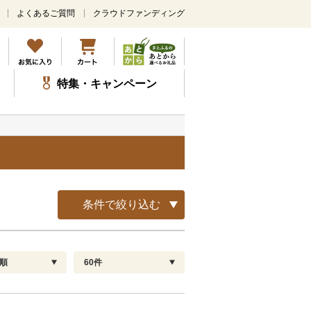
よくあるご質問
クラウドファンディング
メ
イ
ン
コ
ン
特集・キャンペーン
テ
ン
ツ
に
ス
キ
ッ
プ
条件で絞り込む
順
60件
配送指定
解除
順
30
お届け日時指定可
60