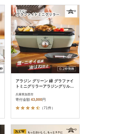
アラジン グリーン 緑 グラファイ
トミニグリラーアラジングリル[N
o5698-1089]
兵庫県加西市
寄付金額
43,000
円
（71件）