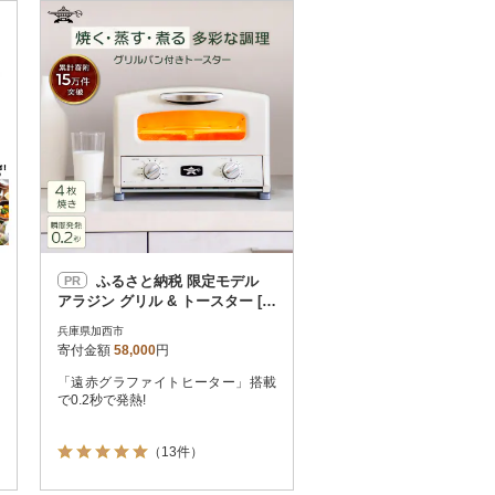
お届け時間帯指定可
発送される月指定可
件数順
90
評価順
120
が高い順
その他
解除
が低い順
さとふる限定のお礼品
定期便
さとふるアプリdeワンストップ申請
対象
ふるさと納税 限定モデル
PR
アラジン グリル & トースター [N
o5698-1997]
兵庫県加西市
寄付金額
58,000
円
「遠赤グラファイトヒーター」搭載
件）
で0.2秒で発熱!
（13件）