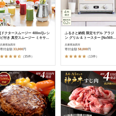
[ドクタースムージー 400ml]レシ
ふるさと納税 限定モデル アラジ
ピ付き 真空スムージー ミキサー
ン グリル & トースター [No5698-
[No5698-0447]
1997]
兵庫県加西市
兵庫県加西市
寄付金額
33,000
円
寄付金額
58,000
円
（35件）
（13件）