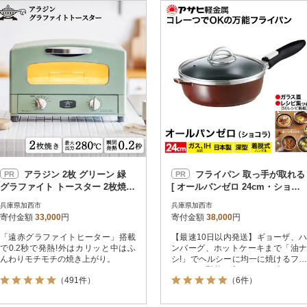
冷蔵便
円
冷凍便
レビュー
レビュー
決済方法
解除
寄付金額
PayPay
クレジットカード決済
寄付金額
Amazon Pay
楽天ペイ
メルペイ
コンビニ支払い
ソフトバンクまとめて支払い
au PAY（auかんたん決済）
アラジン 2枚 グリーン 緑
フライパン 取っ手が取れる
PR
PR
d払い
グラファイト トースター 2枚焼き
[ オールパンゼロ 24cm・ショコ
金融機関(Pay-easy決済)
[No5698-0300]
ラ ] [No5698-0483]
兵庫県加西市
兵庫県加西市
寄付金額
33,000
円
寄付金額
38,000
円
「遠赤グラファイトヒーター」搭載
【最速10日以内発送】ギョーザ、ハ
解除
結果を見る（
1,475
で0.2秒で発熱!外はカリッと中はふ
ンバーグ、ホットケーキまで「油ナ
んわりモチモチの焼き上がり。
シ!」でヘルシーに均一に焼けるフラ
イパン。野菜や卵をゆでる時もほん
（491件）
（6件）
の少しの水でOK!素材の旨味や栄養
をしっかり残し、色鮮やかに仕上げ
ます。アサヒ軽金属工業株式会社