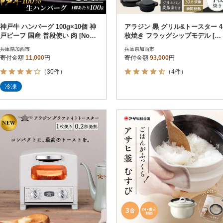
神戸牛 ハンバーグ 100g×10個 神
アラジン 黒 グリル&トースター 4
戸ビーフ 国産 普段使い 肉 [No56
枚焼き フラッグシップモデル [No
98-1275]
5698-1842]
兵庫県加西市
兵庫県加西市
寄付金額
11,000
円
寄付金額
93,000
円
（30件）
（4件）
冷凍