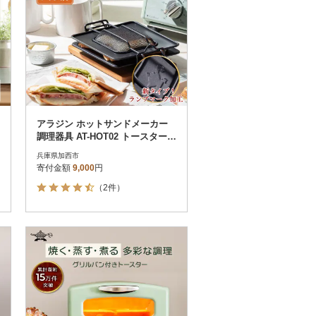
アラジン ホットサンドメーカー
調理器具 AT-HOT02 トースター[N
o5698-1795]
兵庫県加西市
寄付金額
9,000
円
（2件）