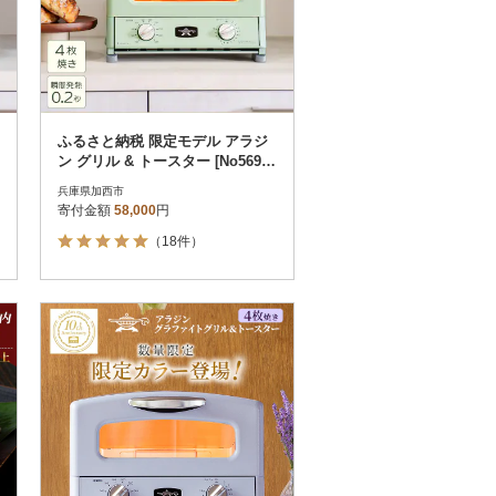
ふるさと納税 限定モデル アラジ
ン グリル & トースター [No5698-
1998]
兵庫県加西市
寄付金額
58,000
円
（18件）