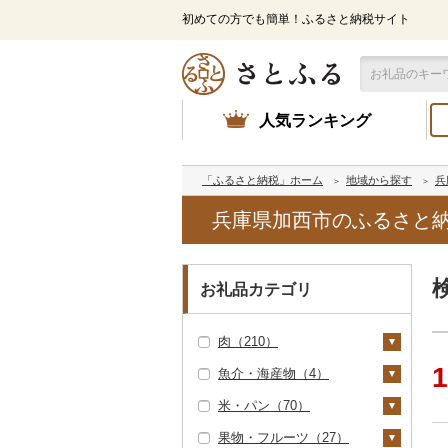
初めての方でも簡単！ふるさと納税サイト
人気ランキング
「ふるさと納税」ホーム
地域から探す
兵
兵庫県加西市のふるさと
お礼品カテゴリ
肉（210）
1
魚介・海産物（4）
牛肉（精肉）（176）
米・パン（70）
ステーキ（40）
牛肉（加工品）（1
カニ（0）
0）
果物・フルーツ（27）
すき焼き（38）
エビ（0）
米（66）