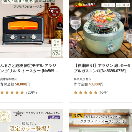
ふるさと納税 限定モデル アラジ
【在庫限り!】アラジン 緑 ポータ
ン グリル & トースター [No5698-
ブルガスコンロ[No5698-0736]
2350]
兵庫県加西市
兵庫県加西市
寄付金額
58,000
円
寄付金額
43,000
円
（20件）
（6件）