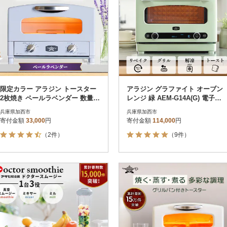
限定カラー アラジン トースター
アラジン グラファイト オーブン
2枚焼き ペールラベンダー 数量限
レンジ 緑 AEM-G14A(G) 電子レ
定[No5698-2648]
[No5698-2347]
兵庫県加西市
兵庫県加西市
寄付金額
33,000
円
寄付金額
114,000
円
（2件）
（9件）