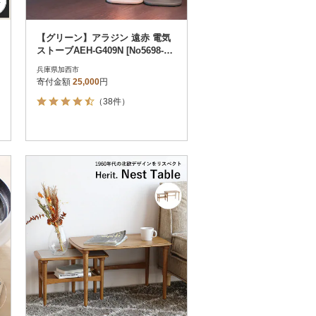
【グリーン】アラジン 遠赤 電気
ストーブAEH-G409N [No5698-78
17]
兵庫県加西市
寄付金額
25,000
円
（38件）