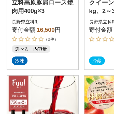
立科高原豚肩ロース焼
クイーン
肉用400g×3
kg、2
長野県立科町
長野県立科
寄付金額
16,500
円
寄付金額
（0件）
選べる：内容量
冷凍
冷蔵