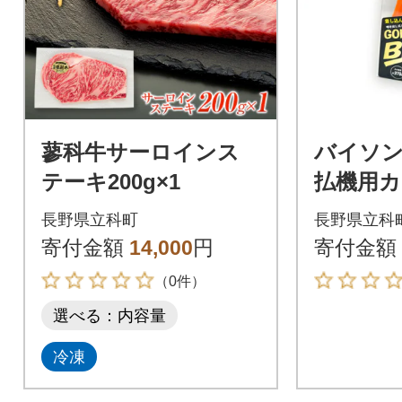
蓼科牛サーロインス
バイソン
テーキ200g×1
払機用
ド)
長野県立科町
長野県立科
寄付金額
14,000
円
寄付金額
（0件）
選べる：内容量
冷凍