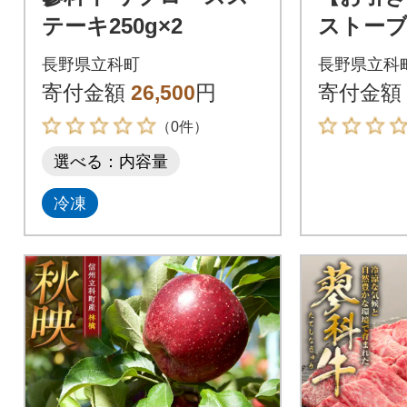
テーキ250g×2
ストーブ
ラ・クヌギ
長野県立科町
長野県立科
寄付金額
26,500
円
寄付金額
（0件）
選べる：内容量
冷凍