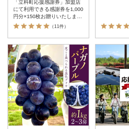
「立科町応援感謝券」加盟店
にて利用できる感謝券を1,000
円分×150枚お贈りいたしま
す。白樺湖・女神湖周辺など
（11件）
立科町内の宿泊施設、飲食施
設、レジャー施設、農産物、
別荘管理、建築等での利用に
感謝券1枚につき1,000円分と
して使用できます。