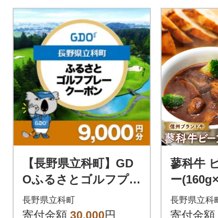
【長野県立科町】GD
蓼科牛 
Oふるさとゴルフプレ
ー(160
ークーポン(9,000円
長野県立科町
長野県立科
分)
寄付金額
30,000
円
寄付金額