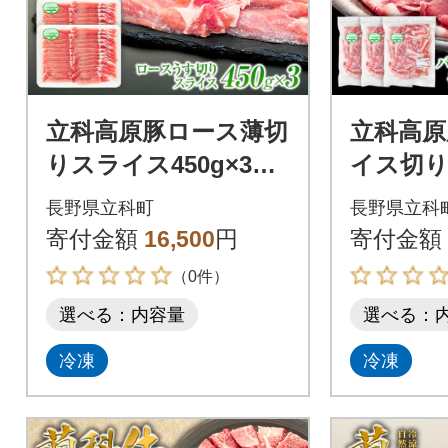
立科高原豚ロース薄切
立科高原
りスライス450g×3
イス切り
3
長野県立科町
長野県立科
寄付金額
16,500
円
寄付金額
（0件）
選べる：内容量
選べる：
冷凍
冷凍