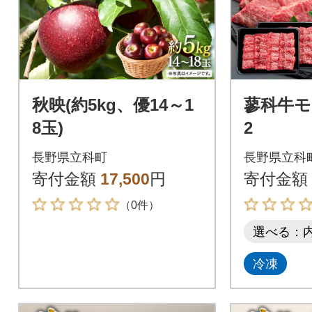
秋映(約5kg、優14～1
蓼科牛モ
8玉)
2
長野県立科町
長野県立科
寄付金額
17,500
円
寄付金額
（0件）
選べる：
冷凍