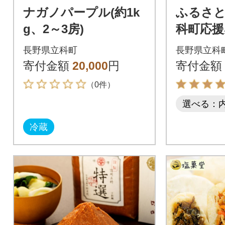
ナガノパープル(約1k
ふるさと
g、2～3房)
科町応援
0円×30枚[
長野県立科町
長野県立科
寄付金額
20,000
円
寄付金額
（0件）
選べる：
冷蔵