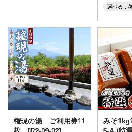
選べる：
権現の湯 ご利用券11
みそ1k
枚 [R2-09-02]
5-A (特選