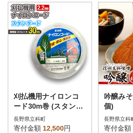
刈払機用ナイロンコ
吟醸みそ 1
ード30m巻 (スタンダ
個)
ード 2.2mm 四角型 ス
長野県立科町
長野県立科
トレート)
寄付金額
12,500
円
寄付金額