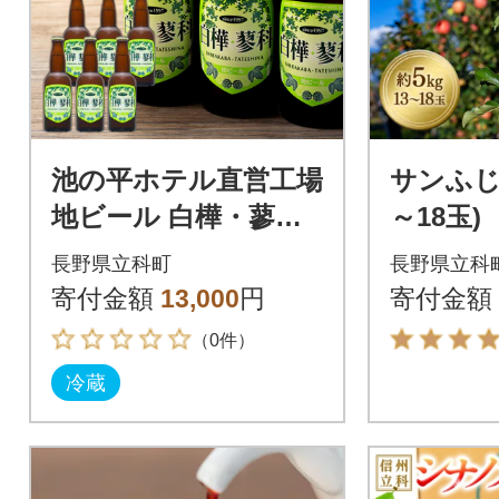
池の平ホテル直営工場
サンふじ
地ビール 白樺・蓼科
～18
ピルスナー6本
長野県立科町
長野県立科
寄付金額
13,000
円
寄付金額
（0件）
冷蔵