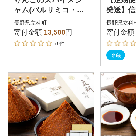
ャム(バルサミコ・ブ
発送】信
ラックペッパー)3個セ
込み 発芽
長野県立科町
長野県立科
ット
0g×6本
寄付金額
13,500
円
寄付金額
（0件）
冷蔵