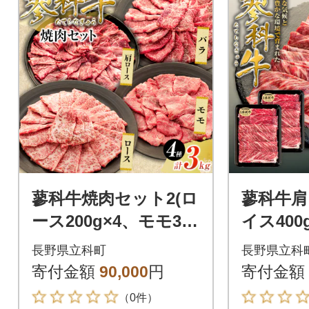
蓼科牛焼肉セット2(ロ
蓼科牛肩
ース200g×4、モモ350
イス40
g×2、バラ350g×2、
長野県立科町
長野県立科
肩ロース400g×2)
寄付金額
90,000
円
寄付金額
（0件）