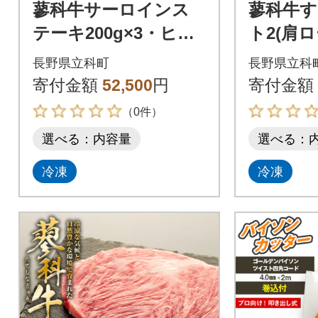
蓼科牛サーロインス
蓼科牛
テーキ200g×3・ヒレ
ト2(肩
ステーキ120g×3
ス・ウ
長野県立科町
長野県立科
モモスラ
寄付金額
52,500
円
寄付金額
（0件）
選べる：内容量
選べる：
冷凍
冷凍