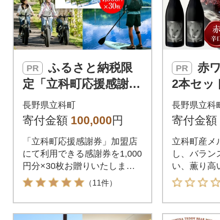
ふるさと納税限
赤ワイン "Fuu!"
PR
PR
定「立科町応援感謝
2本セッ
券」1,000円×30枚[R3-
長野県立科町
長野県立科
14-06]
寄付金額
100,000
円
寄付金額
「立科町応援感謝券」加盟店
立科町産メル
にて利用できる感謝券を1,000
し、バラン
円分×30枚お贈りいたしま
い、薫り高
す。白樺湖・女神湖周辺など
ットです
（11件）
立科町内の宿泊施設、飲食施
設、レジャー施設、農産物、
別荘管理、建築等での利用に