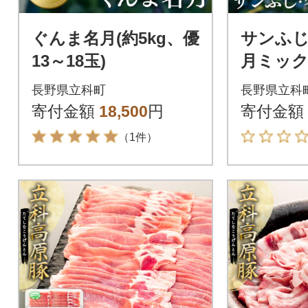
ぐんま名月(約5kg、優
サンふ
13～18玉)
月ミック
優16～1
長野県立科町
長野県立科
寄付金額
18,500
円
寄付金額
（1件）