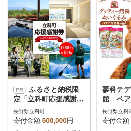
感謝券1枚につき1,000円分と
して使用できます。
ふるさと納税限
蓼科テ
PR
定「立科町応援感謝
館 ペア
券」1,000円×150枚[R
ッティ
長野県立科町
長野県立科
3-14-07]
るみ セッ
寄付金額
500,000
円
寄付金額
0-03]