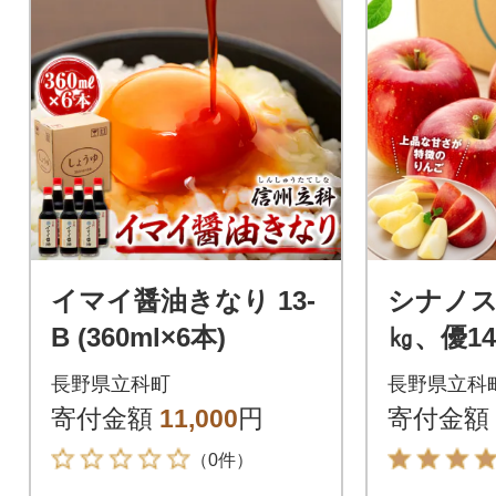
イマイ醤油きなり 13-
シナノス
B (360ml×6本)
㎏、優1
長野県立科町
長野県立科
寄付金額
11,000
円
寄付金額
（0件）