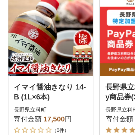
イマイ醤油きなり 14-
長野県立
B (1L×6本)
y商品券(3
※地域内
長野県立科町
長野県立科
店のみで
寄付金額
17,500
円
寄付金額
（0件）