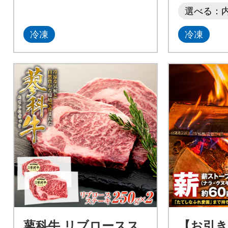
選べる：
冷凍
冷凍
蓼科牛 リブロースス
【お引き