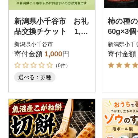
新潟県小千谷市 お礼
柿の種の
品交換チケット 1,00
60g×3
0円分
新潟県小千谷市
新潟県小千
寄付金額
1,000
円
寄付金額
（0件）
選べる：券種