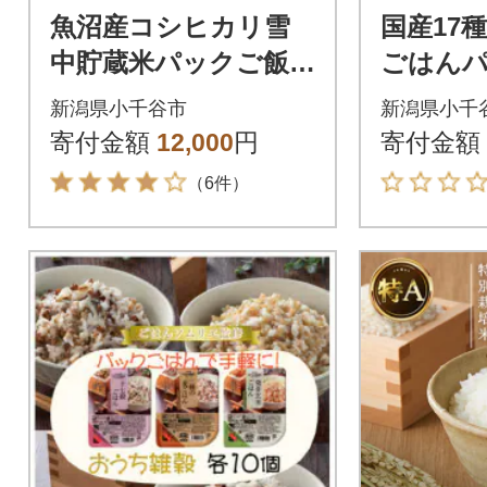
魚沼産コシヒカリ雪
国産17
中貯蔵米パックご飯1
ごはんパッ
80g×12個 ふっくら美
個 防災
新潟県小千谷市
新潟県小千
味しい 非常食 防災備
寄付金額
12,000
円
寄付金額
蓄
（6件）