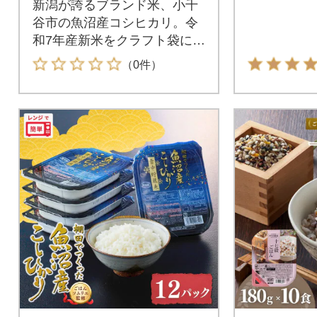
新潟が誇るブランド米、小千
谷市の魚沼産コシヒカリ。令
和7年産新米をクラフト袋に入
れてお届けします!
（0件）