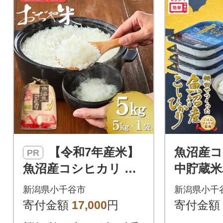
【令和7年産米】
魚沼産
PR
魚沼産コシヒカリ お
中貯蔵米
ぢや米 精米 5kg クラ
80g×2
新潟県小千谷市
新潟県小千
フト袋 お米 新潟県 小
け米
寄付金額
17,000
円
寄付金額
千谷市