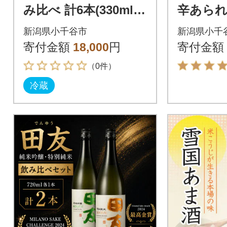
み比べ 計6本(330ml×
辛あら
各3本) IPA&ホワイト
君 6袋
新潟県小千谷市
新潟県小千
エール ご当地ビール
たちのカ
寄付金額
18,000
円
寄付金額
菓 竹内
（0件）
冷蔵