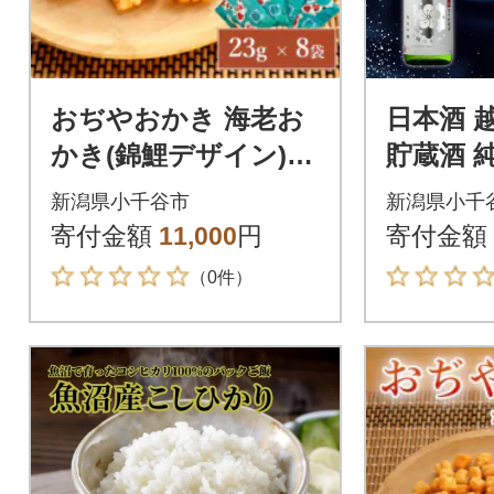
おぢやおかき 海老お
日本酒 
かき(錦鯉デザイン) 8
貯蔵酒 純
袋セット 竹内製菓
l×1本 
新潟県小千谷市
新潟県小千
寄付金額
11,000
円
寄付金額
（0件）