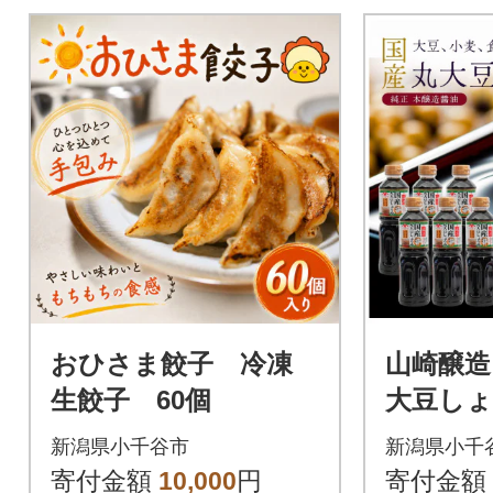
おひさま餃子 冷凍
山崎醸造
生餃子 60個
大豆しょう
6本セッ
新潟県小千谷市
新潟県小千
新潟県 
寄付金額
10,000
円
寄付金額