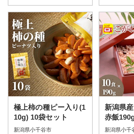
極上柿の種ピー入り(1
新潟県
10g) 10袋セット
赤飯190
ささげ
新潟県小千谷市
新潟県小千