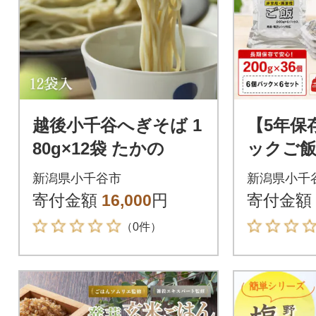
越後小千谷へぎそば 1
【5年保
80g×12袋 たかの
ックご飯合
産米10
新潟県小千谷市
新潟県小千
備蓄に便
寄付金額
16,000
円
寄付金額
（0件）