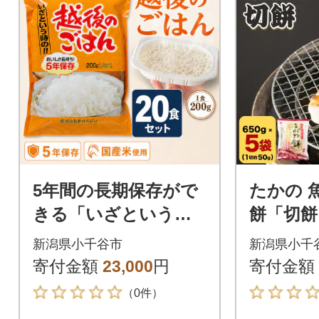
5年間の長期保存がで
たかの 
きる「いざという時
餅「切餅」
の越後のごはん」20
こがねも
新潟県小千谷市
新潟県小千
食セット 防災・備蓄
寄付金額
23,000
円
寄付金額
用の非常食に
（0件）