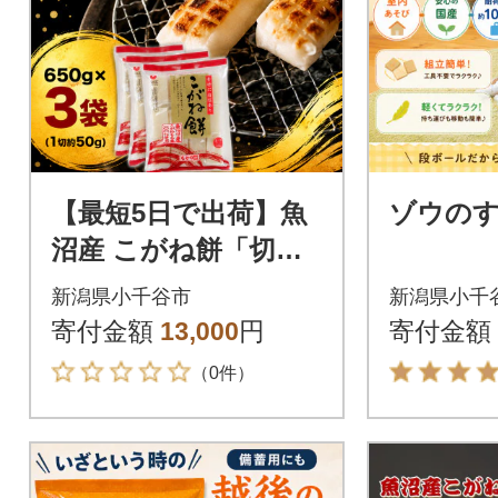
【最短5日で出荷】魚
ゾウの
沼産 こがね餅「切
餅」650g×3袋 新潟県
新潟県小千谷市
新潟県小千
寄付金額
13,000
円
寄付金額
（0件）