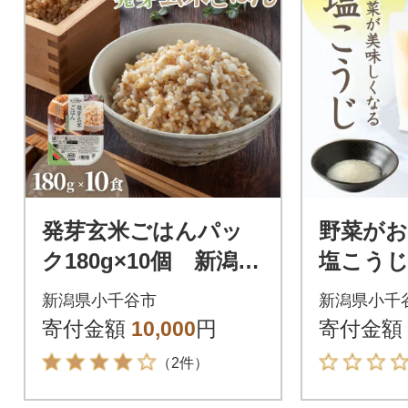
発芽玄米ごはんパッ
野菜が
ク180g×10個 新潟県
塩こうじ 
産コシヒカリ50%配合
入) 塩麹
新潟県小千谷市
新潟県小千
山崎醸造
寄付金額
10,000
円
寄付金額
谷市
（2件）