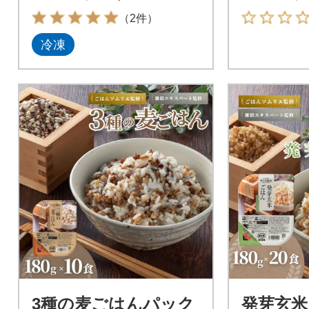
（2件）
冷凍
3種の麦ごはんパック
発芽玄