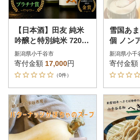
【日本酒】田友 純米
雪国あま酒
吟醸と特別純米 720ml
個 ノン
×各1本 高の井酒造 新
糖不使用
新潟県小千谷市
新潟県小千
潟県小千谷市
潟県 小
寄付金額
17,000
円
寄付金額
（0件）