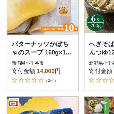
バターナッツかぼち
へぎそば
ゃのスープ 160g×10
んつゆ12
個セット 新潟県小千
(ふのり
新潟県小千谷市
新潟県小千
谷市産 たかの
門店の味
寄付金額
14,000
円
寄付金額
（0件）