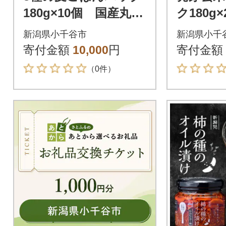
180g×10個 国産丸
ク180g
麦・もち麦・はと麦使
産コシヒ
新潟県小千谷市
新潟県小千
用
寄付金額
10,000
円
寄付金額
（0件）