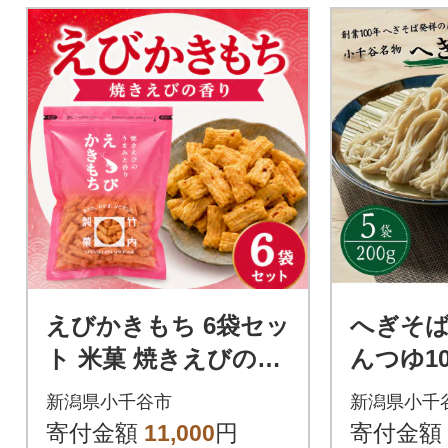
えびかきもち 6袋セッ
へぎそば
ト 米菓 焼きえびの香
んつゆ10
り 竹内製菓
(ふのり
新潟県小千谷市
新潟県小千
わたや
寄付金額
11,000
円
寄付金額