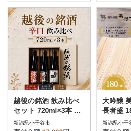
越後の銘酒 飲み比べ
大吟醸 
セット 720ml×3本 日
長者盛 18
本酒 清酒 淡麗辛口小
潟銘醸 
新潟県小千谷市
新潟県小千
千谷市 新潟銘醸
市