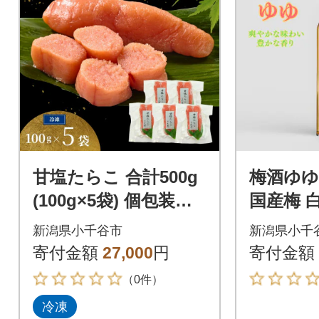
甘塩たらこ 合計500g
梅酒ゆゆ 
(100g×5袋) 個包装・
国産梅 
真空パック 冷凍 ギフ
新潟銘醸
新潟県小千谷市
新潟県小千
トにおススメ 吉雪
寄付金額
27,000
円
寄付金額
（0件）
冷凍