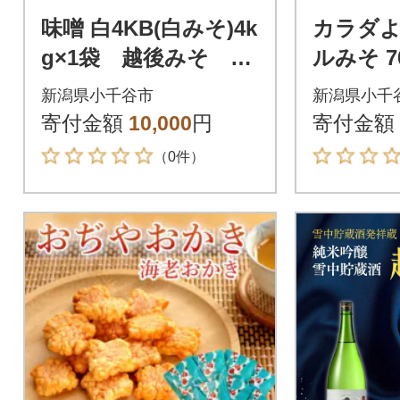
味噌 白4KB(白みそ)4k
カラダ
g×1袋 越後みそ 山
ルみそ 7
崎醸造 新潟県小千谷
みそ 山
新潟県小千谷市
新潟県小千
市
小千谷市
寄付金額
10,000
円
寄付金額
（0件）