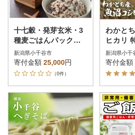
十七穀・発芽玄米・3
わかと
種麦ごはんパック各1
ヒカリ 特
0個 雑穀米30個セッ
g
新潟県小千谷市
新潟県小千
ト
寄付金額
25,000
円
寄付金額
（0件）