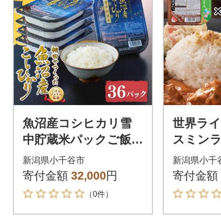
魚沼産コシヒカリ雪
世界ライ
中貯蔵米パックご飯1
スミンラ
80g×36個 ふっくら美
ット た
新潟県小千谷市
新潟県小千
味しい 非常食 防災備
寄付金額
32,000
円
寄付金額
蓄
（0件）