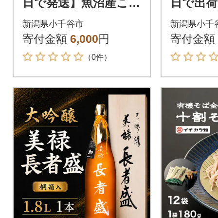
日で発送】魚沼産こが
日で出荷
ね餅「切餅」650g×1
沼産こが
新潟県小千谷市
新潟県小千
個 こがねもち100%
650g×
寄付金額
6,000
円
寄付金額
新潟 たかの
（0件）