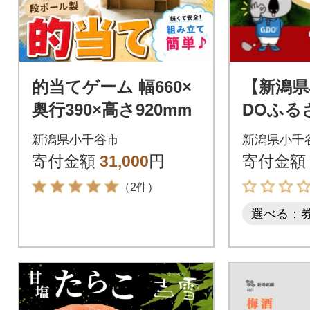
的当てゲーム 幅660×
【新潟県
奥行390×高さ920mm
DOふる
レークーポ
新潟県小千谷市
新潟県小千
円分)
寄付金額
31,000
円
寄付金額
（2件）
選べる：