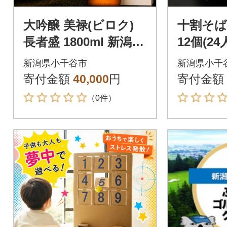
大吟醸 美禄(ビロク)
十割そば
長者盛 1800ml 新潟銘
12個(24
醸 日本酒 新潟県 小千
新潟県小千谷市
新潟県小千
谷市
寄付金額
40,000
円
寄付金額
（0件）