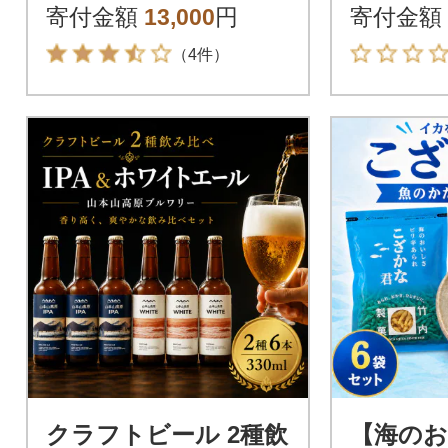
き
寄付金額
13,000
円
寄付金額
（4件）
クラフトビール 2種飲
【海のお