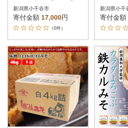
a) 20袋セット 柿の種
セット 
新潟県小千谷市
新潟県小千
阿部幸製菓
潟県小千
寄付金額
17,000
円
寄付金額
（0件）