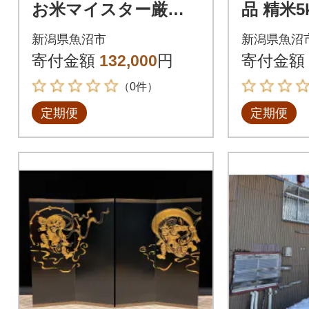
お米マイスター厳選
品 精米
無洗米北魚沼産コシヒ
郷 魚沼
新潟県魚沼市
新潟県魚沼
カリ5kg全6回
全6回
寄付金額
132,000
円
寄付金額
（0件）
定期便
定期便