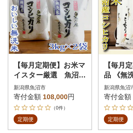
【毎月定期便】お米マ
【毎月定
イスター厳選 魚沼産
品 《無
コシヒカリ(無洗米)6k
越後魚沼
新潟県魚沼市
新潟県魚沼
g全6回
シヒカリ
寄付金額
108,000
円
寄付金額
（0件）
定期便
定期便