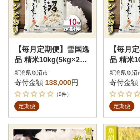
【毎月定期便】雪国逸
【毎月定
品 精米10kg(5kg×2袋)
品 精米10
越後魚沼郷 魚沼産
越後魚
新潟県魚沼市
新潟県魚沼
コシヒカリ全3回
コシヒカ
寄付金額
138,000
円
寄付金額
（0件）
定期便
定期便