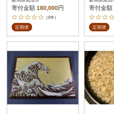
0% 6kg(3kg×2)全10回
0% 9kg
寄付金額
180,000
円
寄付金額
（0件）
定期便
定期便