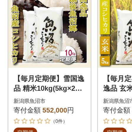
【毎月定期便】雪国逸
【毎月定
品 精米10kg(5kg×2袋)
逸品 玄
越後魚沼郷 魚沼産
沼郷 魚
新潟県魚沼市
新潟県魚沼
コシヒカリ全12回
リ全6回
寄付金額
552,000
円
寄付金額
（0件）