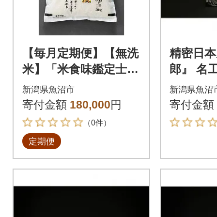
【毎月定期便】【無洗
精密日本
米】「米食味鑑定士
郎』 名
厳選」魚沼産コシヒカ
指
新潟県魚沼市
新潟県魚沼
リ[5kg]全12回
寄付金額
180,000
円
寄付金額
（0件）
定期便