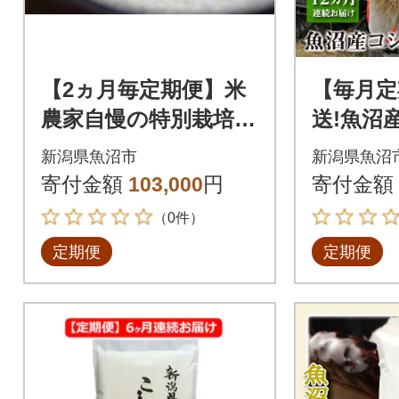
【2ヵ月毎定期便】米
【毎月定
農家自慢の特別栽培米
送!魚沼
魚沼産 コシヒカリ精
(精米)5k
新潟県魚沼市
新潟県魚沼
米 5kg×1袋全6回
寄付金額
103,000
円
寄付金額
（0件）
定期便
定期便