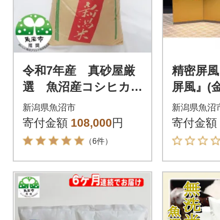
令和7年産 真砂屋厳
精密屏風
選 魚沼産コシヒカ
屏風』(
リ 玄米 30kg
込んだ
新潟県魚沼市
新潟県魚沼
寄付金額
108,000
円
寄付金額
（6件）