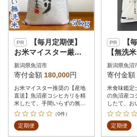
【毎月定期便】
【毎月定期便】
PR
PR
お米マイスター厳選
【無洗米
魚沼産コシヒカリ(無
定士 厳
新潟県魚沼市
新潟県魚沼
洗米)5kg全12回
シヒカリ[
寄付金額
180,000
円
寄付金額
お米マイスター推奨の【産地
米食味鑑定
直送】魚沼産コシヒカリを精
の魚沼産コ
米したて、手間いらずの無洗
したて、お
米にしてお届けします。
期便でお届
（0件）
定期便
定期便