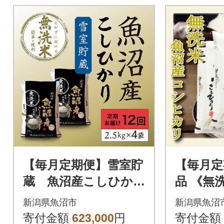
【毎月定期便】雪室貯
【毎月定
蔵 魚沼産こしひか
品 《無
り無洗米(白米)10kg全
後魚沼郷
新潟県魚沼市
新潟県魚沼
12回
ヒカリ全
寄付金額
623,000
円
寄付金額