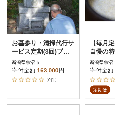
お墓参り・清掃代行サ
【毎月定
ービス定期(3回)プラ
自慢の特
ン
産コシヒ
新潟県魚沼市
新潟県魚沼
kg(5kg
寄付金額
163,000
円
寄付金額
（0件）
定期便