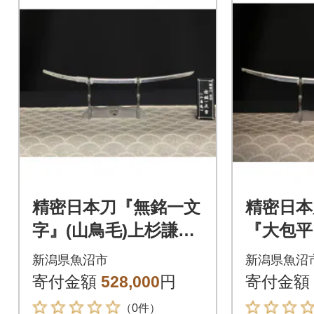
精密日本刀『無銘一文
精密日本
字』(山鳥毛)上杉謙信
『大包平
が所有した一文字派の
宝刀
新潟県魚沼市
新潟県魚沼
極め
寄付金額
528,000
円
寄付金額
（0件）