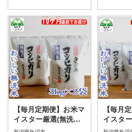
【毎月定期便】お米マ
【毎月定
イスター厳選(無洗米)
イスター
魚沼産コシヒカリ10
魚沼産コ
新潟県魚沼市
新潟県魚沼