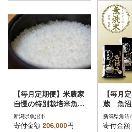
【毎月定期便】米農家
【毎月定
自慢の特別栽培米魚沼
蔵 魚沼
産コシヒカリ 精米 5k
り無洗米(
新潟県魚沼市
新潟県魚沼
g×1袋全12回
回
寄付金額
206,000
円
寄付金額