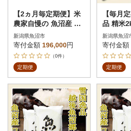
【2ヵ月毎定期便】米
【毎月定
農家自慢の 魚沼産 コ
品 精米
シヒカリ(精米)10kg(5
郷 魚沼
新潟県魚沼市
新潟県魚沼
kg×2袋)全6回
全12回
寄付金額
196,000
円
寄付金額
（0件）
定期便
定期便