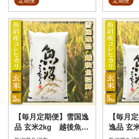
定期便
定期便
【毎月定期便】雪国逸
【毎月定
品 玄米2kg 越後魚沼
逸品 玄
郷 魚沼産コシヒカリ
沼郷 魚