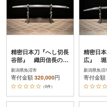
精密日本刀『へし切長
精密日本
谷部』 織田信長の愛
広』 堀
刀 ミニレプリカ
作 ミ
新潟県魚沼市
新潟県魚沼
寄付金額
320,000
円
寄付金額
（0件）