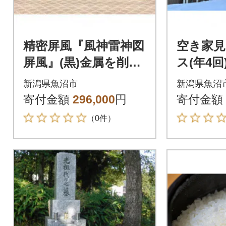
精密屏風『風神雷神図
空き家見
屏風』(黒)金属を削り
ス(年4回
込んだミニ屏風
新潟県魚沼市
新潟県魚沼
寄付金額
296,000
円
寄付金額
（0件）