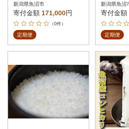
コシヒカリ2kg×2袋全
の魚沼
新潟県魚沼市
新潟県魚沼
12回
精米3kg
寄付金額
171,000
円
寄付金額
（0件）
定期便
定期便