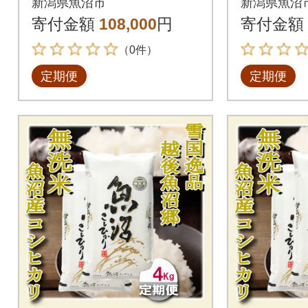
新潟県魚沼市
新潟県魚沼
全12回
リ全12
寄付金額
108,000
円
寄付金額
（0件）
定期便
定期便