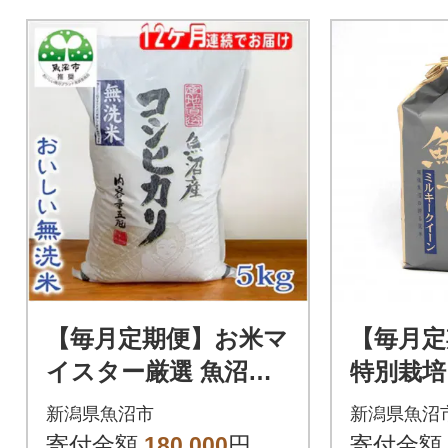
【毎月定期便】お米マ
【毎月定
イスター厳選 魚沼産
特別栽培
コシヒカリ(無洗米)5k
イーン 
新潟県魚沼市
新潟県魚沼
g全12回
回
寄付金額
180,000
円
寄付金額