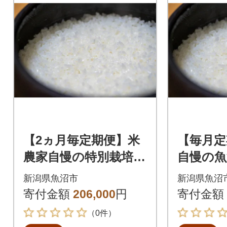
【2ヵ月毎定期便】米
【毎月定
農家自慢の特別栽培米
自慢の魚
魚沼産コシヒカリ精
カリ精米10
新潟県魚沼市
新潟県魚沼
米10kg(5kg×2袋)全6
袋)全12
寄付金額
206,000
円
寄付金額
回
（0件）