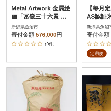
Metal Artwork 金属絵
【毎月定
画「冨嶽三十六景 神
AS認証
奈川沖浪裏」ブラウン
の魚沼
新潟県魚沼市
新潟県魚沼
+シャンパンゴールド
玄米3kg
寄付金額
576,000
円
寄付金額
（0件）
定期便