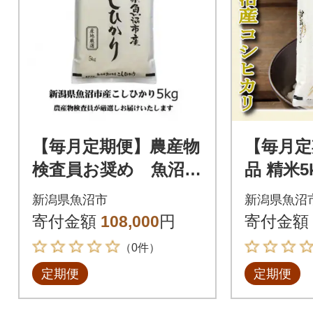
【毎月定期便】農産物
【毎月定
検査員お奨め 魚沼産
品 精米
こしひかり(精米)5kg
郷 魚沼
新潟県魚沼市
新潟県魚沼
全6回
全12回
寄付金額
108,000
円
寄付金額
（0件）
定期便
定期便