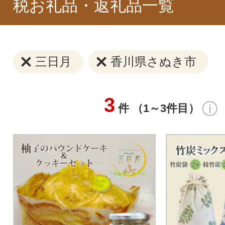
税お礼品・返礼品一覧
三日月
香川県さぬき市
3
件 （1～3件目）