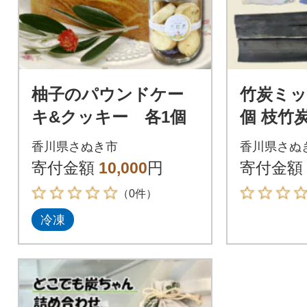
柚子のパウンドケー
竹炭ミッ
キ&クッキー 各1個
個 枝竹炭
個)
香川県さぬき市
香川県さぬ
寄付金額
10,000
円
寄付金額
（0件）
冷凍