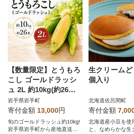
【数量限定】とうもろ
生クリームど
こし ゴールドラッシ
個入り
ュ 2L 約10kg(約26本)
岩手県 岩手町産
岩手県岩手町
北海道佐呂間町
寄付金額
13,000
円
寄付金額
7,00
旬のゴールドラッシュ約10kg!
北海道産小豆を使
岩手県岩手町から産地直送で
と、なめらかな生