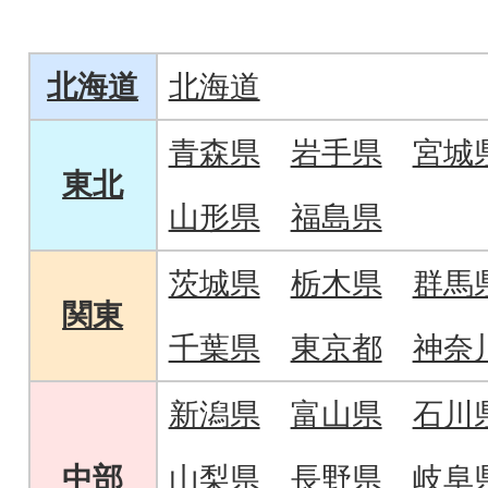
お届けします!
ふんわり生地でサ
クリームどら焼き
北海道
北海道
青森県
岩手県
宮城
東北
山形県
福島県
茨城県
栃木県
群馬
関東
千葉県
東京都
神奈
新潟県
富山県
石川
中部
山梨県
長野県
岐阜