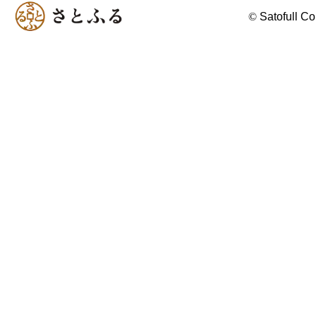
©
Satofull Co.