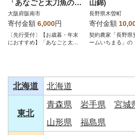
「あなごと太刀魚の骨
山錦)
せんべい(あなご2袋
大阪府阪南市
長野県木曽町
太刀魚2袋)」
寄付金額
6,000
円
寄付金額
10,0
〔先行受付〕【お歳暮・年末
契約農家「長野県
におすすめ】「あなごと太刀
ームいちまる」の
魚の骨せんべい(あなご2袋 太
美山錦を100%」
刀魚2袋)」
みました。
北海道
北海道
青森県
岩手県
宮城
東北
山形県
福島県