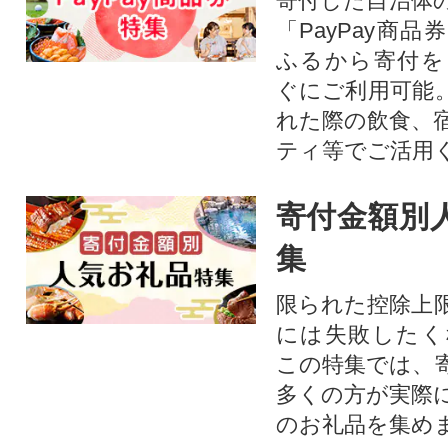
寄付した自治体
「PayPay商
ふるから寄付を
ぐにご利用可能
れた際の飲食、
ティ等でご活用
寄付金額別
集
限られた控除上
には失敗したく
この特集では、
多くの方が実際
のお礼品を集め