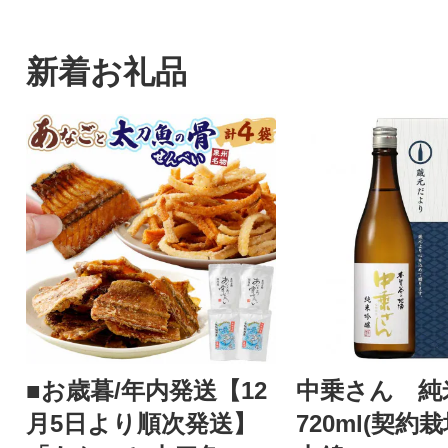
新着お礼品
■お歳暮/年内発送【12
中乗さん 
月5日より順次発送】
720ml(契約