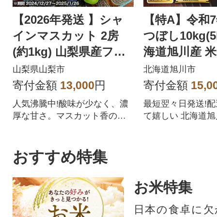
【2026年発送 】シャ
【特A】令和
インマスカット 2房
つぼし10kg(5
(約1kg) 山梨県産フル
海道旭川産 米
ーツ 人気のぶどう
【さとふる限定
山梨県山梨市
北海道旭川市
57
寄付金額
13,000
円
寄付金額
15,0
人気沸騰中!酸味が少なく、濃
最短翌々日発送!
厚な甘さ。マスカット香の芳
て嬉しい 北海道
醇な香りが特徴のシャインマ
ぼしをぜひご賞味
スカット。シャインマスカッ
トを中心にぶどうをたくさん
おすすめ特集
作っている農家が自信を持っ
てお届けします。
お米特集
日本の食卓に欠