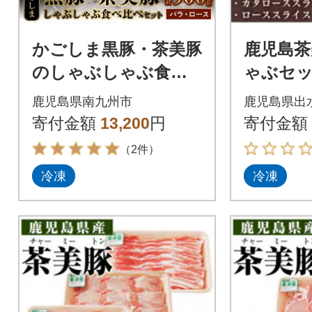
かごしま黒豚・茶美豚
鹿児島茶
のしゃぶしゃぶ食べ
ゃぶセット
比べセット
市)(C-701
鹿児島県南九州市
鹿児島県出
寄付金額
13,200
円
寄付金額
（2件）
冷凍
冷凍