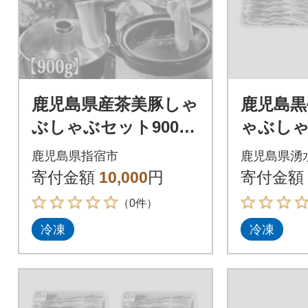
鹿児島県産茶美豚しゃ
鹿児島黒
ぶしゃぶセット900g
ゃぶしゃ
(JA)A-162
1.2kg) 
鹿児島県指宿市
鹿児島県湧
寄付金額
10,000
円
寄付金額
（0件）
冷凍
冷凍