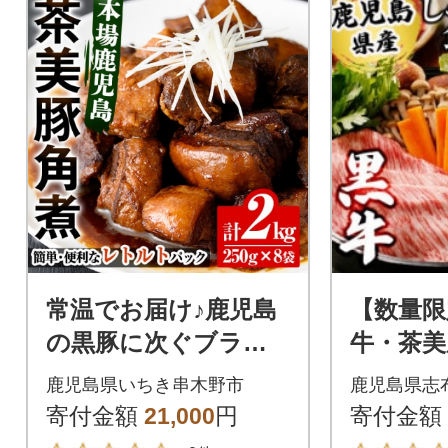
常温でお届け♪鹿児島
【数量限
の黒豚に次ぐブラン
牛・茶美
ド豚!茶美豚の角煮 約
ット計1.2
鹿児島県いちき串木野市
鹿児島県志
2kg(250g×8袋)
寄付金額
21,000
円
寄付金額