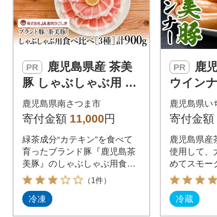
鹿児島県産 茶美
鹿児島県産茶美豚
PR
PR
豚 しゃぶしゃぶ用 3
ウイン
種食べ比べセット 計9
合せ(215
鹿児島県南さつま市
鹿児島県い
00g(300g×3P)
g
寄付金額
11,000
円
寄付金額
緑茶成分“カテキン”を食べて
鹿児島県産
育ったブランド豚『鹿児島茶
使用して、
美豚』のしゃぶしゃぶ用食べ
めてスモー
比べセットです。
びきタイプ
（1件）
す。日々の
冷凍
冷蔵
ん、バーベ
ッグ等にも