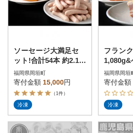
ソーセージ大満足セ
フランク
ット!合計54本 約2.1k
1,080
g!!
ック450
福岡県岡垣町
福岡県岡垣
約1.5kg!
寄付金額
15,000
円
寄付金額
（1件）
冷凍
冷凍