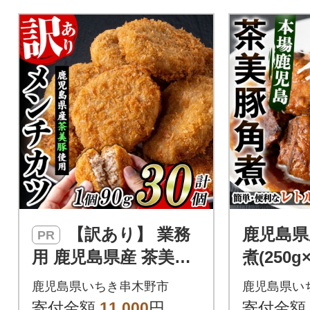
す。
【訳あり】 業務
鹿児島県
PR
用 鹿児島県産 茶美豚
煮(250g
メンチカツ30個 国産
温でお届
鹿児島県いちき串木野市
鹿児島県い
たまねぎ使用
角煮を食
寄付金額
11,000
円
寄付金額