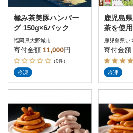
極み茶美豚ハンバー
鹿児島県
グ 150g×6パック
茶を使用
合計168個
福岡県大野城市
鹿児島県い
タレ付き
寄付金額
11,000
円
寄付金額
用!
（0件）
冷凍
冷凍