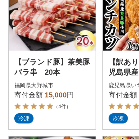
【ブランド豚】茶美豚
【訳あり
バラ串 20本
児島県産
チカツ3
福岡県大野城市
鹿児島県い
ねぎ使用
寄付金額
15,000
円
寄付金額
（4件）
冷凍
冷凍