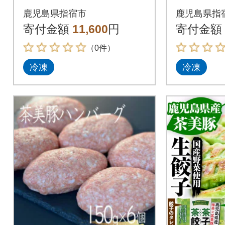
4)C-701
45-003)L
鹿児島県指宿市
鹿児島県指
寄付金額
11,600
円
寄付金額
（0件）
冷凍
冷凍