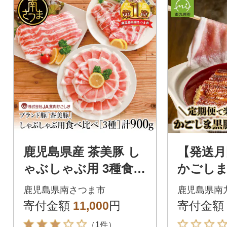
鹿児島県産 茶美豚 し
【発送月
ゃぶしゃぶ用 3種食べ
かごしま
比べセット 計900g(30
豚・うな
鹿児島県南さつま市
鹿児島県南
0g×3P)
回
寄付金額
11,000
円
寄付金額
（1件）