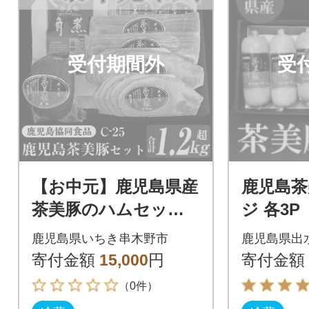
受付期間外
受
【お中元】鹿児島県産
鹿児島茶
茶美豚のハムセット
ジ 各3P 
(C-25)
【出水
鹿児島県いちき串木野市
鹿児島県出
寄付金額
15,000
円
寄付金額
（0件）