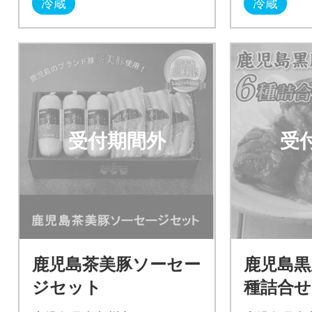
冷蔵
冷蔵
受付期間外
受
鹿児島茶美豚ソーセー
鹿児島黒
ジセット
種詰合せ