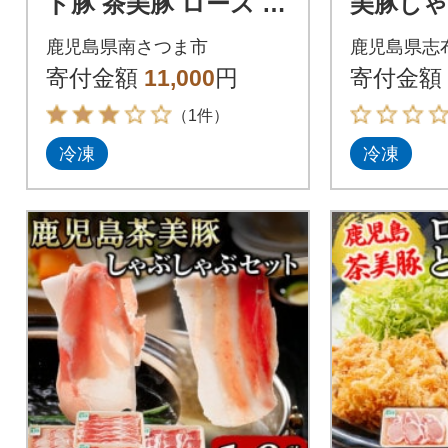
ド豚 茶美豚 ロース と
美豚し
んかつ・ソテー用 計9
ット計900
鹿児島県南さつま市
鹿児島県志
00g(300g×3P)
寄付金額
11,000
円
寄付金額
（1件）
冷凍
冷凍