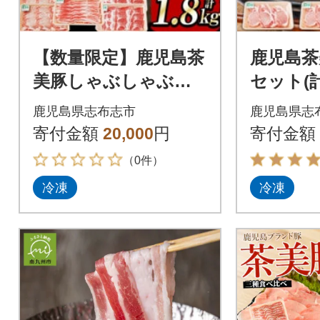
【数量限定】鹿児島茶
鹿児島茶
美豚しゃぶしゃぶセ
セット(計9
ット計1.8kg! b0-17
3P])
鹿児島県志布志市
鹿児島県志
8
寄付金額
20,000
円
寄付金額
（0件）
冷凍
冷凍