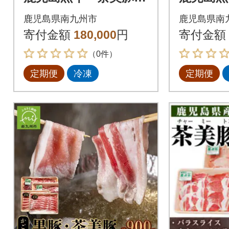
べ比べ定期便(南九州
べ比べ定
鹿児島県南九州市
鹿児島県南
市)全6回
市)全3回
寄付金額
180,000
円
寄付金額
（0件）
定期便
冷凍
定期便