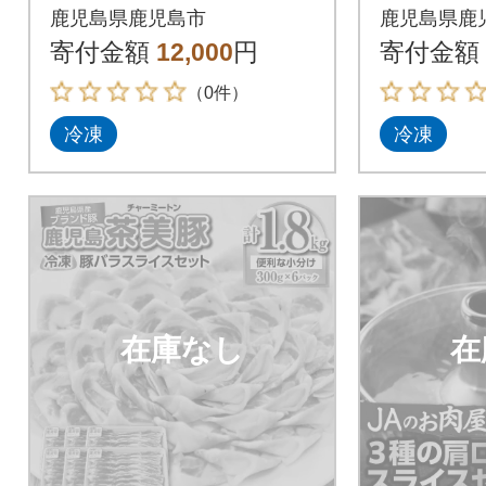
食べ比べセット 130g
食べ比べセ
鹿児島県鹿児島市
鹿児島県鹿
×8P K025-011_02
×12P K0
寄付金額
12,000
円
寄付金額
（0件）
冷凍
冷凍
在庫なし
在