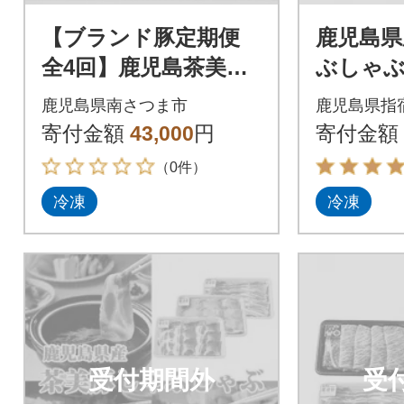
【ブランド豚定期便
鹿児島県
全4回】鹿児島茶美豚
ぶしゃ
(チャーミートン)の厳
セット(JA
鹿児島県南さつま市
鹿児島県指
選部位定期便 JA食肉
寄付金額
43,000
円
寄付金額
かごしま
（0件）
冷凍
冷凍
受付期間外
受