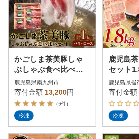
かごしま茶美豚しゃ
鹿児島茶
ぶしゃぶ食べ比べセ
セット1.8
ット
5)C-3201
鹿児島県南九州市
鹿児島県指
寄付金額
13,200
円
寄付金額
（6件）
冷凍
冷凍