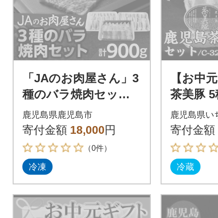
「JAのお肉屋さん」3
【お中元
種のバラ焼肉セット
茶美豚 
(計900g) K234-005
ット C-3
鹿児島県鹿児島市
鹿児島県い
寄付金額
18,000
円
寄付金額
（0件）
冷凍
冷蔵