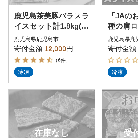
鹿児島茶美豚バラスラ
「JAの
イスセット計1.8kg(C-
種の肩
2801) K127-007
スセット(
鹿児島県鹿児島市
鹿児島県鹿
234-004
寄付金額
12,000
円
寄付金額
（6件）
冷凍
冷凍
在庫なし
受