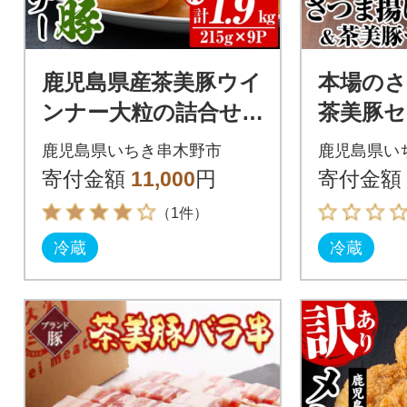
鹿児島県産茶美豚ウイ
本場の
ンナー大粒の詰合せ(2
茶美豚セ
15g×9P)計1.9kg
鹿児島県いちき串木野市
鹿児島県い
寄付金額
11,000
円
寄付金額
（1件）
冷蔵
冷蔵