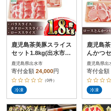
鹿児島茶美豚スライス
鹿児島茶
セット1.8kg(出水市)
んかつセ
(C-3201)_I965
水市)(L-1
鹿児島県出水市
鹿児島県出
寄付金額
24,000
円
寄付金額
（0件）
冷凍
冷凍