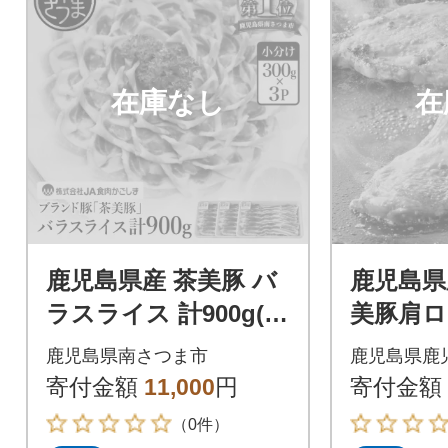
在庫なし
在
鹿児島県産 茶美豚 バ
鹿児島県
ラスライス 計900g(30
美豚肩ロ
0g×3P)しゃぶしゃぶ
食べ比べセ
鹿児島県南さつま市
鹿児島県鹿
×4P K02
寄付金額
11,000
円
寄付金額
（0件）