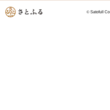
©
Satofull Co.