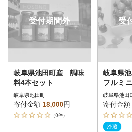
受付期間外
受
岐阜県池田町産 調味
岐阜県池
料4本セット
フルミ
ュエルスピ
岐阜県池田町
岐阜県池田
寄付金額
18,000
円
寄付金額
（0件）
冷蔵