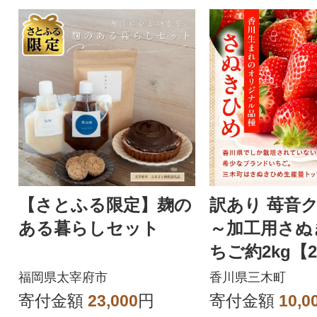
【さとふる限定】麹の
訳あり 苺音
ある暮らしセット
～加工用さぬ
ちご約2kg【2
月配送】
福岡県太宰府市
香川県三木町
寄付金額
23,000
円
寄付金額
10,0