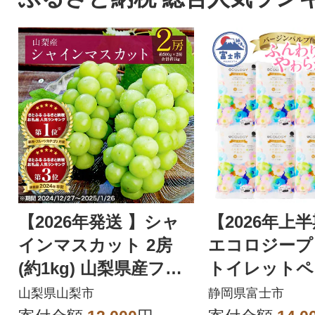
【2026年発送 】シャ
【2026年上
インマスカット 2房
エコロジープ
(約1kg) 山梨県産フル
トイレットペ
ーツ 人気のぶどう
ダブル 96ロ
山梨県山梨市
静岡県富士市
品 人気