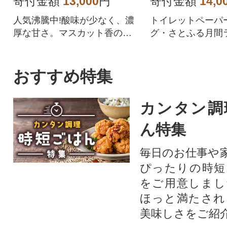
寄付金額
13,000
円
寄付金額
14,0
人気沸騰中!酸味が少なく、濃
トイレットペーパ
厚な甘さ。マスカット香の芳
グ・さとふる月間
醇な香りが特徴のシャインマ
位を獲得!!バージ
スカット。シャインマスカッ
合、柔らかく使い
トを中心にぶどうをたくさん
を追求した上質な
おすすめ特集
作っている農家が自信を持っ
ペーパーです。
てお届けします。
カンタン調
ん特集
毎日のお仕事や
ぴったりの時短
をご用意しまし
ほっと満たされ
美味しさをご紹