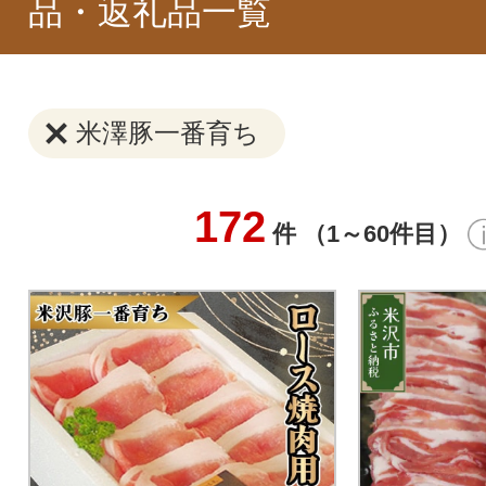
品・返礼品一覧
米澤豚一番育ち
172
件 （1～60件目）