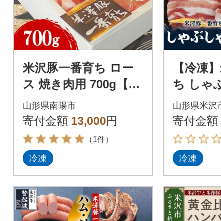
米沢豚一番育ち ロー
【冷凍】
ス 焼き肉用 700g【S4
ち しゃ
55】
800g (ロース
山形県南陽市
山形県米沢
400g)
寄付金額
13,000
円
寄付金額
（1件）
冷凍
冷凍