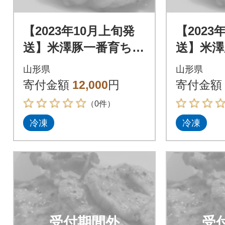
【2023年10月上旬発
【2023
送】米澤豚一番育ち
送】米澤
【豚ロース味噌漬10
【豚ロー
山形県
山形県
枚】
枚】
寄付金額
12,000
円
寄付金額
（0件）
冷凍
冷凍
受付期間外
受