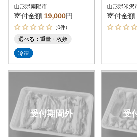
57】
の豚そぼ
山形県南陽市
山形県米沢
本 詰
寄付金額
19,000
円
寄付金額
ト
（0件）
選べる：重量・枚数
冷凍
受付期間外
受