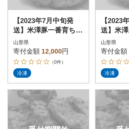
【2023年7月中旬発
【2023
送】米澤豚一番育ち
送】米澤
【豚ロース味噌漬10
【豚ロー
山形県
山形県
枚】
枚】
寄付金額
12,000
円
寄付金額
（0件）
冷凍
冷凍