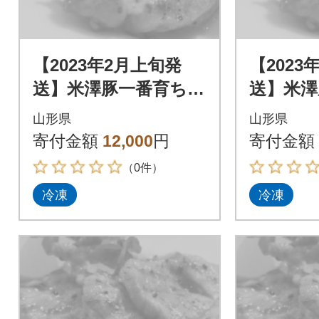
【2023年2月上旬発
【2023
送】米澤豚一番育ち
送】米澤
【豚ロース味噌漬10
【豚ロー
山形県
山形県
枚】
枚】
寄付金額
12,000
円
寄付金額
（0件）
冷凍
冷凍