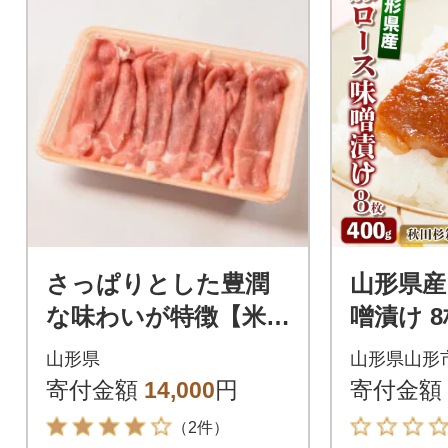
さっぱりとした豊潤
山形県産
な味わいが特徴【米澤
噌漬け 8枚 
豚一番育ち】 豚モモ
杉箱入り F
山形県
山形県山形
しゃぶしゃぶ用(1500
寄付金額
14,000
円
寄付金額
g)
（2件）