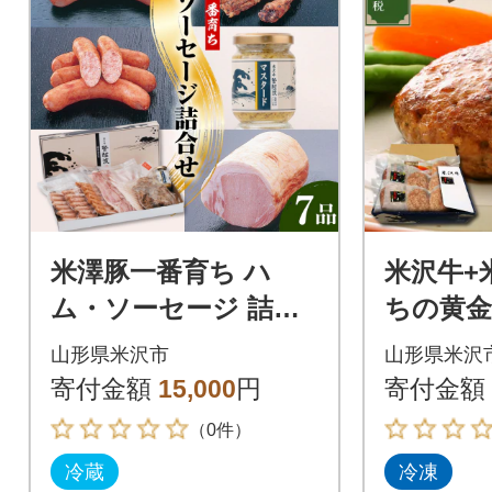
米澤豚一番育ち ハ
米沢牛+
ム・ソーセージ 詰合
ちの黄
せセット
ーグステー
山形県米沢市
山形県米沢
個入り 
寄付金額
15,000
円
寄付金額
（0件）
冷蔵
冷凍