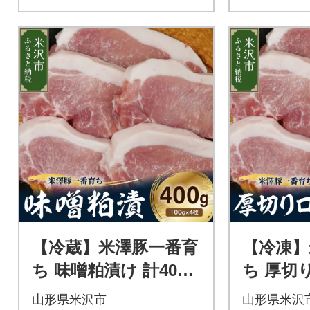
【冷蔵】米澤豚一番育
【冷凍】
ち 味噌粕漬け 計400g
ち 厚切
(100g×4枚)
0g (100
山形県米沢市
山形県米沢