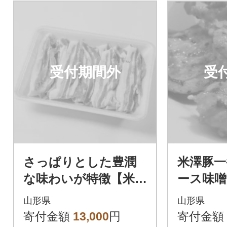
受付期間外
受
さっぱりとした豊潤
米澤豚一
な味わいが特徴【米澤
ース味噌
豚一番育ち】 豚バラ
山形県
山形県
しゃぶしゃぶ用 (400g
寄付金額
13,000
円
寄付金額