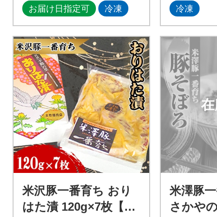
お届け日指定可
冷凍
冷凍
在
米沢豚一番育ち おり
米澤豚一
はた漬 120g×7枚【S4
さかやの