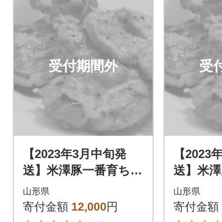
受付期間外
受
【2023年3月中旬発
【2023
送】米澤豚一番育ち
送】米澤
【豚ロース味噌漬10
【豚ロー
山形県
山形県
枚】
枚】
寄付金額
12,000
円
寄付金額