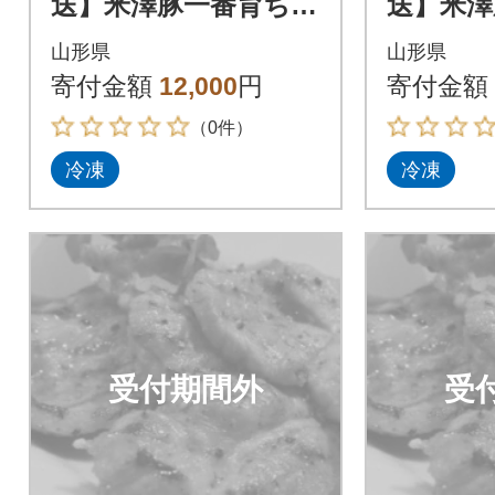
送】米澤豚一番育ち
送】米澤
【豚ロース味噌漬10
【豚ロー
山形県
山形県
枚】
枚】
寄付金額
12,000
円
寄付金額
（0件）
冷凍
冷凍
受付期間外
受