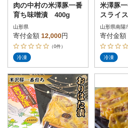
肉の中村の米澤豚一番
米澤豚一
育ち味噌漬 400g
スライス 
9】
山形県
山形県南陽
寄付金額
12,000
円
寄付金額
（0件）
冷凍
冷凍