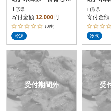
【豚ロース味噌漬10
【豚ロー
山形県
山形県
枚】
枚】
寄付金額
12,000
円
寄付金額
（0件）
冷凍
冷凍
受付期間外
受