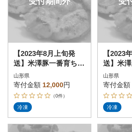
受付期間外
受
【2023年8月上旬発
【2023
送】米澤豚一番育ち
送】米澤
【豚ロース味噌漬10
【豚ロー
山形県
山形県
枚】
枚】
寄付金額
12,000
円
寄付金額
（0件）
冷凍
冷凍