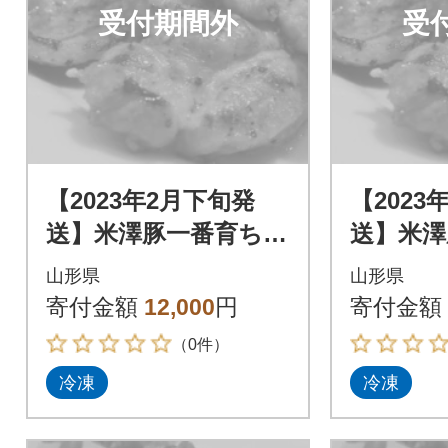
受付期間外
受
【2023年2月下旬発
【2023
送】米澤豚一番育ち
送】米澤
【豚ロース味噌漬10
【豚ロー
山形県
山形県
枚】
枚】
寄付金額
12,000
円
寄付金額
（0件）
冷凍
冷凍