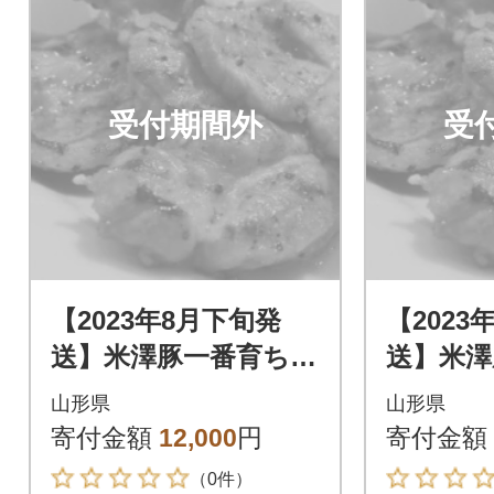
受付期間外
受
【2023年8月下旬発
【2023
送】米澤豚一番育ち
送】米澤
【豚ロース味噌漬10
【豚ロー
山形県
山形県
枚】
枚】
寄付金額
12,000
円
寄付金額
（0件）