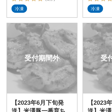
冷凍
冷凍
受付期間外
受
【2023年6月下旬発
【2023
送】米澤豚一番育ち
送】米澤