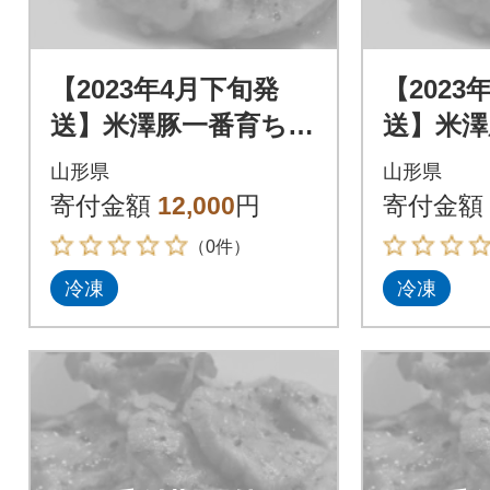
【2023年4月下旬発
【2023
送】米澤豚一番育ち
送】米澤
【豚ロース味噌漬10
【豚ロー
山形県
山形県
枚】
枚】
寄付金額
12,000
円
寄付金額
（0件）
冷凍
冷凍