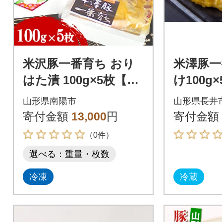
米沢豚一番育ち おり
米澤豚一
はた漬 100g×5枚【S4
け100g×
56】
山形県南陽市
山形県長井
寄付金額
13,000
円
寄付金額
（0件）
選べる：重量・枚数
冷凍
冷蔵