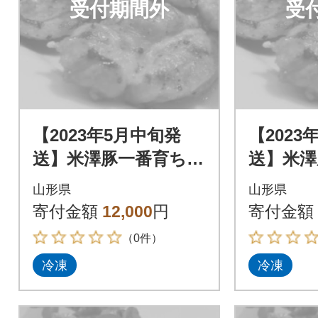
受付期間外
受
【2023年5月中旬発
【2023
送】米澤豚一番育ち
送】米澤
【豚ロース味噌漬10
【豚ロー
山形県
山形県
枚】
枚】
寄付金額
12,000
円
寄付金額
（0件）
冷凍
冷凍