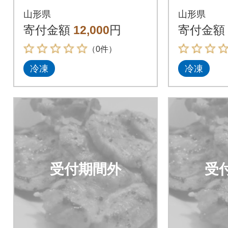
【豚ロース味噌漬10
【豚ロー
山形県
山形県
枚】
枚】
寄付金額
12,000
円
寄付金額
（0件）
冷凍
冷凍
受付期間外
受