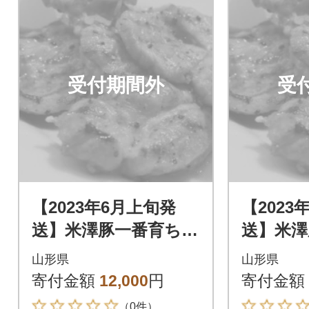
受付期間外
受
【2023年6月上旬発
【2023
送】米澤豚一番育ち
送】米澤
【豚ロース味噌漬10
【豚ロー
山形県
山形県
枚】
枚】
寄付金額
12,000
円
寄付金額
（0件）