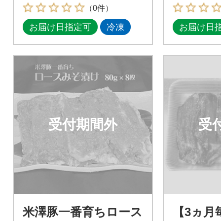
×2パック)
（0件）
お届け日指定可
冷凍
お届け日
受付期間外
受
米澤豚一番育ちロース
【3ヵ月