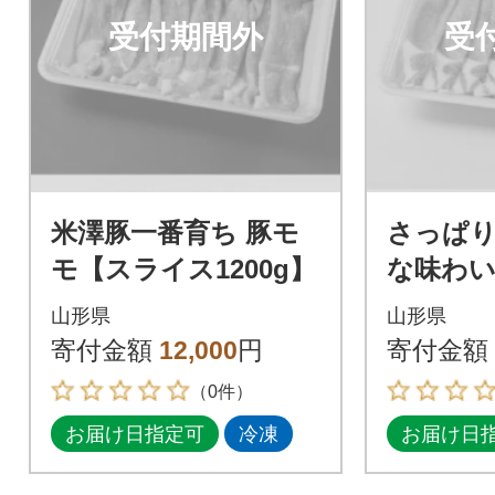
受付期間外
受
米澤豚一番育ち 豚モ
さっぱ
モ【スライス1200g】
な味わい
豚一番育
山形県
山形県
スしゃぶ
寄付金額
12,000
円
寄付金額
0g×2パ
（0件）
お届け日指定可
冷凍
お届け日