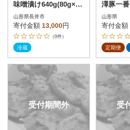
味噌漬け640g(80g×8
澤豚一番
枚)_B014
ス味噌漬
山形県長井市
山形県
寄付金額
13,000
円
寄付金額
（0件）
冷蔵
定期便
受付期間外
受