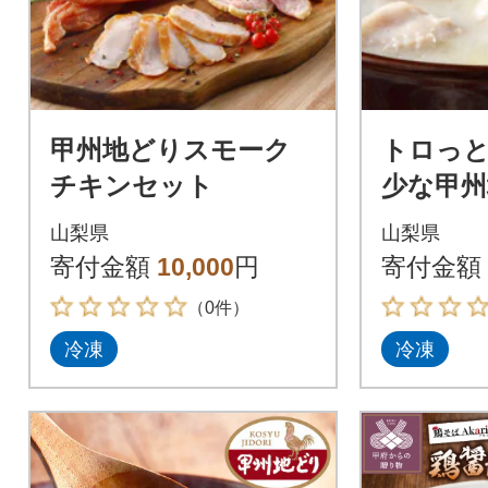
甲州地どりスモーク
トロっと
チキンセット
少な甲
ラーゲン
山梨県
山梨県
セージセ
寄付金額
10,000
円
寄付金額
寄せグル
（0件）
冷凍
冷凍