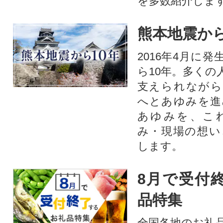
を多数紹介しま
熊本地震から
2016年4月に
ら10年。多くの
支えられながら
へとあゆみを進
あゆみを、こ
み・現場の想い
します。
8月で受付
品特集
全国各地のお礼