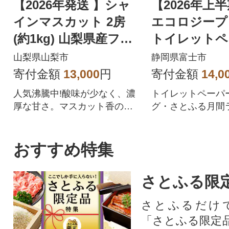
【2026年発送 】シャ
【2026年上
インマスカット 2房
エコロジープ
(約1kg) 山梨県産フル
トイレットペ
ーツ 人気のぶどう
ダブル 96ロ
山梨県山梨市
静岡県富士市
品 人気
寄付金額
13,000
円
寄付金額
14,0
人気沸騰中!酸味が少なく、濃
トイレットペーパ
厚な甘さ。マスカット香の芳
グ・さとふる月間
醇な香りが特徴のシャインマ
位を獲得!!バージ
スカット。シャインマスカッ
合、柔らかく使い
トを中心にぶどうをたくさん
を追求した上質な
おすすめ特集
作っている農家が自信を持っ
ペーパーです。
てお届けします。
さとふる限
さとふるだけ
「さとふる限定