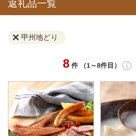
返礼品一覧
甲州地どり
8
件 （1～8件目）