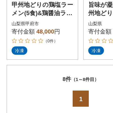
甲州地どりの鶏塩ラー
旨味が凝
メン(5食)&鶏醤油ラー
州地ど
メン(5食)
スープ 2
山梨県甲府市
山梨県
梨ブラ
寄付金額
48,000
円
寄付金額
厚白湯
（0件）
冷凍
冷凍
8件
（1～8件目）
1