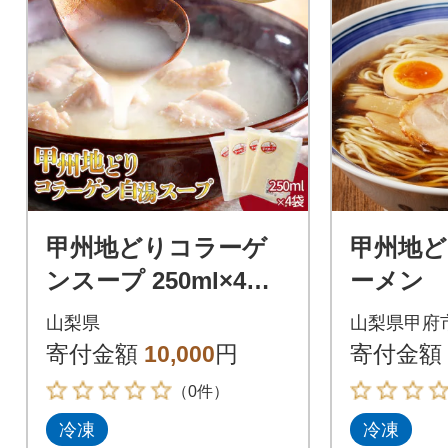
甲州地どりコラーゲ
甲州地ど
ンスープ 250ml×4袋
ーメン
山梨ブランド地鶏の
山梨県
山梨県甲府
濃厚白湯 ラーメンな
寄付金額
10,000
円
寄付金額
どのアレンジも!
（0件）
冷凍
冷凍