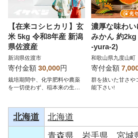
【在来コシヒカリ】玄
濃厚な味わい
米 5kg 令和8年産 新潟
みかん 約2kg 
県佐渡産
-yura-2)
新潟県佐渡市
和歌山県九度山町
寄付金額
30,000
円
寄付金額
7,00
栽培期間中、化学肥料や農薬
群を抜いた甘さや
を一切使わず、稲本来の生命
能下さい!
力を引き出して育てられたお
米です。
北海道
北海道
青森県
岩手県
宮城