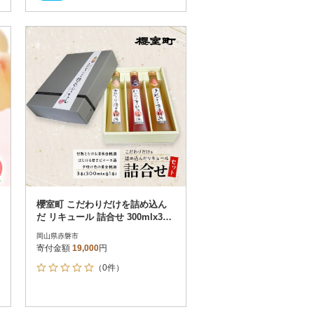
櫻室町 こだわりだけを詰め込ん
だ リキュール 詰合せ 300mlx3本
[NO5765-1009]
岡山県赤磐市
寄付金額
19,000
円
（0件）