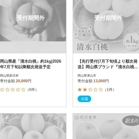
受付期間外
受付期間外
岡山県産「清水白桃」約1kg|2026
【先行受付|7月下旬頃より順次発
年7月下旬以降順次発送予定
送】岡山県ブランド『清水白桃』
約1kg(3~4玉)
岡山県新庄村
岡山県津山市
寄付金額
20,000
円
寄付金額
13,000
円
（0件）
（1件）
冷蔵