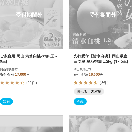
受付期間外
受付期間外
ご家庭用 岡山 清水白桃2kg(6玉～
先行受付【清水白桃】岡山県産
9玉)
三つ星 星乃桃園 1.2kg (4～5玉)
岡山県美作市
岡山県津山市
寄付金額
17,000
円
寄付金額
16,000
円
（11件）
（8件）
選べる：内容量
冷蔵
冷蔵