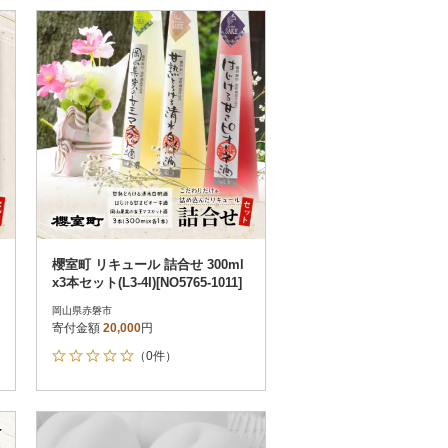
櫻室町 リキュール 詰合せ 300ml
x3本セット(L3-4I)[NO5765-1011]
岡山県赤磐市
寄付金額
20,000
円
（0件）