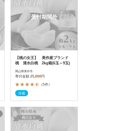
受付期間外
【桃の女王】 美作産ブランド
桃 清水白桃 2kg箱(6玉～9玉)
岡山県美作市
寄付金額
25,000
円
（5件）
冷蔵