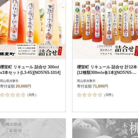
櫻室町 リキュール 詰合せ 300ml
櫻室町 リキュール 詰合せ 計12本
x3本セット(L3-4S)[NO5765-1014]
(12種類300mlx各1本)[NO5765-10
16]
岡山県赤磐市
岡山県赤磐市
寄付金額
20,000
円
寄付金額
71,000
円
（0件）
（0件）