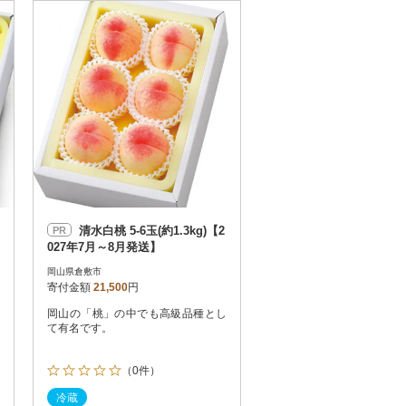
お届け時間帯指定可
発送される月指定可
件数順
90
評価順
120
が高い順
その他
解除
が低い順
さとふる限定のお礼品
定期便
さとふるアプリdeワンストップ申請
対象
清水白桃 5-6玉(約1.3kg)【2
PR
027年7月～8月発送】
岡山県倉敷市
寄付金額
21,500
円
岡山の「桃」の中でも高級品種とし
件）
て有名です。
（0件）
冷蔵