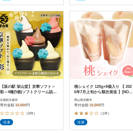
【坂の駅 栄山堂】京華ソフト～
桃シェイク 120g×8個入り 【 202
彩～4種(5個)ソフトクリーム詰め
6年7月上旬から順次発送 】[NO57
合わせ|京都 清水 老舗 スイーツ店
65-1197]
京都府京都市
岡山県赤磐市
寄付金額
10,000
円
寄付金額
10,000
円
（0件）
（1件）
冷凍
冷凍