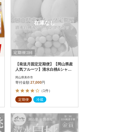
在庫なし
【発送月固定定期便】【岡山県産
人気フルーツ】清水白桃&シャイ
ンマスカット定期便全2回
岡山県美作市
寄付金額
27,000
円
（1件）
定期便
冷蔵