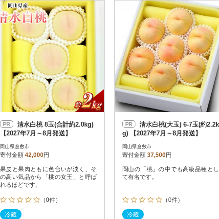
円
レビュー
レビュー
決済方法
解除
寄付金額
PayPay
発送種別
解除
クレジットカード決済
寄付金額
通常
Amazon Pay
冷蔵便
楽天ペイ
冷凍便
メルペイ
コンビニ支払い
ソフトバンクまとめて支払い
au PAY（auかんたん決済）
清水白桃 8玉(合計約2.0kg)
清水白桃(大玉) 6-7玉(約2.2k
PR
PR
d払い
【2027年7月～8月発送】
g) 【2027年7月～8月発送】
金融機関(Pay-easy決済)
岡山県倉敷市
岡山県倉敷市
寄付金額
42,000
円
寄付金額
37,500
円
果皮と果肉ともに色合いが淡く、そ
岡山の「桃」の中でも高級品種とし
解除
結果を見る（
386
の高い気品から「桃の女王」と呼ば
て有名です。
れるほどです。
（0件）
（0件）
冷蔵
冷蔵