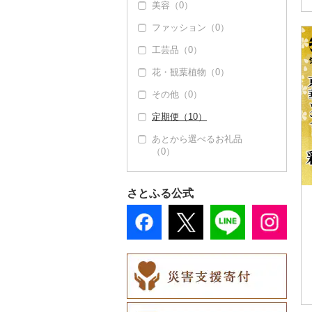
美容（0）
その他果物（0）
その他酒（0）
その他洋菓子（0）
豆腐・納豆（0）
豆乳（0）
ファッション（0）
煎餅・おかき（0）
漬物（0）
その他飲料・ジュース
（3）
工芸品（0）
羊羹（0）
缶詰・瓶詰（41）
花・観葉植物（0）
饅頭（0）
肉（0）
乾物（0）
その他（0）
大福（0）
魚（0）
燻製（スモーク）
（0）
定期便（10）
その他和菓子（0）
果物（41）
おせち（0）
あとから選べるお礼品
ジャム（0）
（0）
その他加工品（0）
その他缶詰・瓶詰（1
4）
さとふる公式