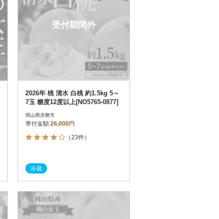
受付期間外
2026年 桃 清水 白桃 約1.5kg 5～
7玉 糖度12度以上[NO5765-0877]
岡山県赤磐市
寄付金額
26,000
円
（23件）
冷蔵