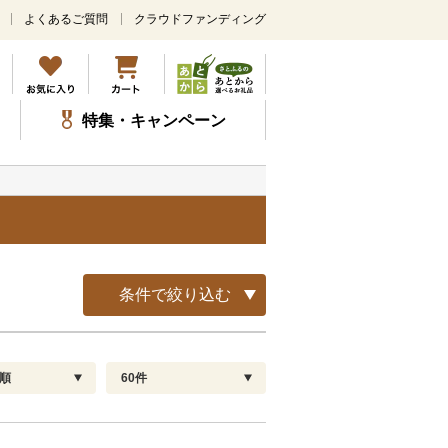
よくあるご質問
クラウドファンディング
メ
イ
ン
コ
ン
特集・キャンペーン
テ
ン
ツ
に
ス
キ
ッ
プ
条件で絞り込む
順
60件
配送指定
解除
順
30
お届け日時指定可
60