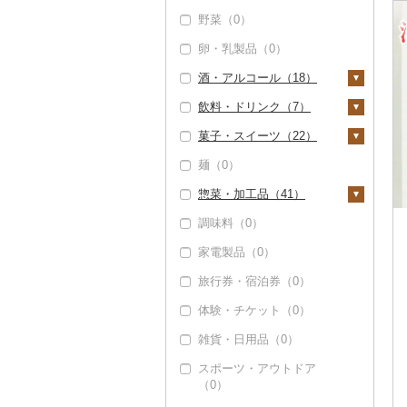
野菜（0）
豚肉（加工品）（1）
ぶどう・マスカット
（25）
卵・乳製品（0）
ハンバーグ（0）
鶏肉（0）
巨峰（0）
いちご（0）
酒・アルコール（18）
もつ鍋（0）
鹿肉（0）
ナガノパープル（0）
りんご（0）
飲料・ドリンク（7）
ハム（0）
馬肉（0）
ビール・発泡酒（1）
ピオーネ（1）
もも（309）
菓子・スイーツ（22）
ソーセージ・ウインナ
羊肉・ラム肉（ジンギ
ビール（0）
日本酒（0）
水・ミネラルウォータ
ー（1）
スカン）（0）
デラウェア（0）
メロン（0）
ー（0）
麺（0）
発泡酒（0）
焼酎（0）
ケーキ（3）
ベーコン・サラミ
鴨肉（0）
シャインマスカット
さくらんぼ（0）
コーヒー・コーヒー豆
惣菜・加工品（41）
地ビール・クラフトビ
梅酒（0）
クッキー（0）
（0）
（8）
（0）
猪肉（0）
梨（0）
ール（1）
調味料（0）
泡盛（0）
焼き菓子（0）
惣菜（0）
その他豚肉（加工品）
その他ぶどう・マスカ
茶（0）
その他肉・加工品
マンゴー（0）
（0）
ット（0）
家電製品（0）
ワイン（8）
プリン（0）
カレー・シチュー
（0）
果汁飲料（7）
みかん・柑橘（0）
（0）
旅行券・宿泊券（0）
白ワイン（3）
ウイスキー（0）
ゼリー（17）
りんごジュース（0）
紅茶（0）
すいか（0）
鍋（0）
体験・チケット（0）
赤ワイン（1）
リキュール・洋酒（1
チョコレート（0）
みかんジュース（オレ
その他飲料・ジュース
キウイ（0）
0）
ピザ（0）
ンジジュース）（0）
（3）
雑貨・日用品（0）
シャンパン・スパーク
カステラ（0）
柿（カキ）（0）
リングワイン（2）
甘酒（0）
レトルト（0）
その他果汁飲料（7）
野菜ジュース（0）
スポーツ・アウトドア
アイス・ジェラート
（0）
ドライフルーツ（0）
その他ワイン（6）
ノンアルコール（0）
（2）
スープ（0）
炭酸飲料（0）