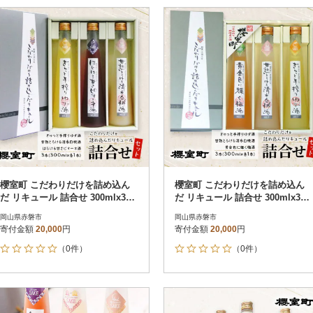
櫻室町 こだわりだけを詰め込ん
櫻室町 こだわりだけを詰め込ん
だ リキュール 詰合せ 300mlx3本
だ リキュール 詰合せ 300mlx3本
[NO5765-1010]
[NO5765-1012]
岡山県赤磐市
岡山県赤磐市
寄付金額
20,000
円
寄付金額
20,000
円
（0件）
（0件）