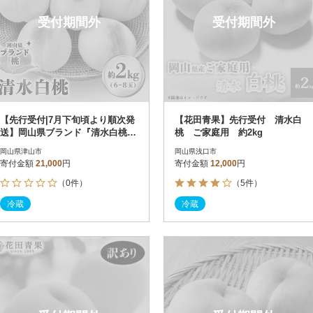
受付期間外
受付期間外
【先行受付|7月下旬頃より順次発
【花田青果】先行受付 清水白
送】岡山県ブランド『清水白桃』
桃 ご家庭用 約2kg
約2kg(6~8玉)
岡山県津山市
岡山県浅口市
寄付金額
21,000
円
寄付金額
12,000
円
（0件）
（5件）
冷蔵
冷蔵