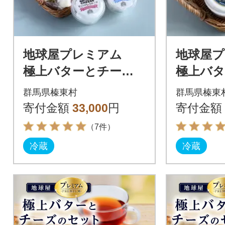
地球屋プレミアム
地球屋
極上バターとチーズ
極上バタ
の [8個 Aセット]
ト]
群馬県榛東村
群馬県榛東
寄付金額
33,000
円
寄付金額
（7件）
冷蔵
冷蔵