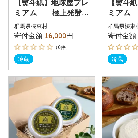
【熨斗紙】地球屋プレ
【熨斗紙
ミアム 極上発酵
ミアム
“生”バター 3個セッ
ター 2
群馬県榛東村
群馬県榛東
ト
寄付金額
16,000
円
寄付金額
（0件）
冷蔵
冷蔵