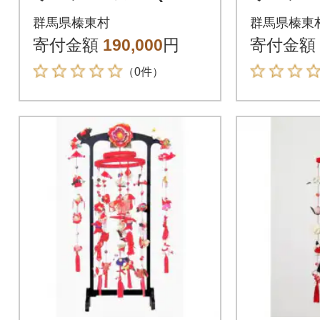
し雛) 向い干支付
し雛)
群馬県榛東村
群馬県榛東
き(辰・戌)
き(子・午
寄付金額
190,000
円
寄付金額
（0件）