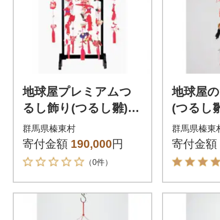
地球屋プレミアムつ
地球屋
るし飾り(つるし雛)
(つるし雛)
向い干支(丑と未)
群馬県榛東村
群馬県榛東
寄付金額
190,000
円
寄付金額
（0件）