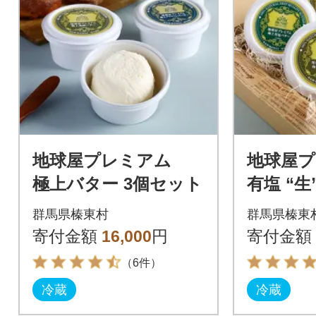
地球屋プレミアム
地球屋
極上バター 3個セット
有塩 “
酵“生”
群馬県榛東村
群馬県榛東
ット
寄付金額
16,000
円
寄付金額
（6件）
冷蔵
冷蔵