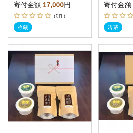
のセット
塩“生”バ
寄付金額
17,000
円
寄付金額
2個
（0件）
冷蔵
冷蔵