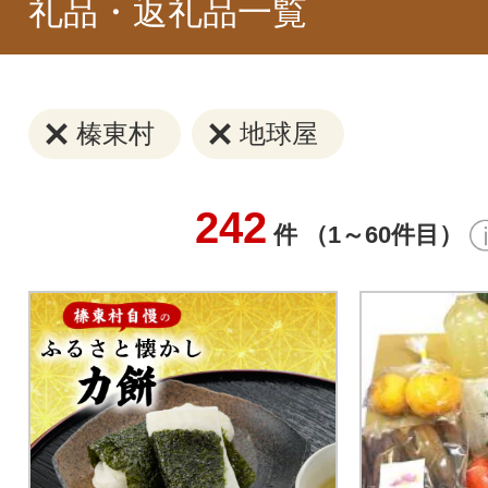
礼品・返礼品一覧
榛東村
地球屋
242
件 （1～60件目）