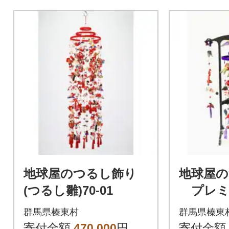
地球屋のつるし飾り
地球屋の
(つるし雛)70-01
プレミ
り)
群馬県榛東村
群馬県榛東
寄付金額
470,000
円
寄付金額