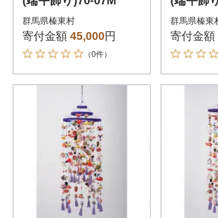
(端午飾り)70-07M
(端午飾り)
群馬県榛東村
群馬県榛東
寄付金額
45,000
円
寄付金額
（0件）