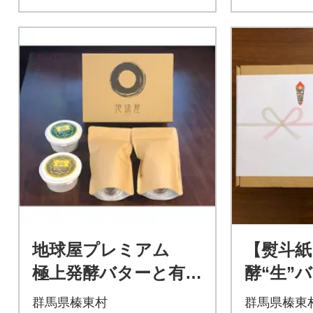
地球屋プレミアム
【熨斗紙
極上発酵バターと有塩
酵“生”バ
バター 珈琲(粉)2種
2個 
群馬県榛東村
群馬県榛東