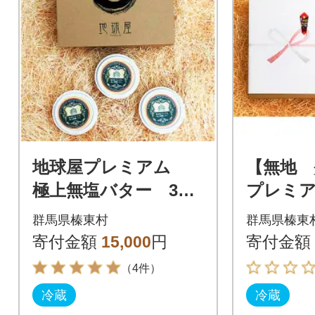
地球屋プレミアム
【無地 
極上無塩バター 3個
プレミ
セット
塩バター
群馬県榛東村
群馬県榛東
寄付金額
15,000
円
寄付金額
（4件）
冷蔵
冷蔵