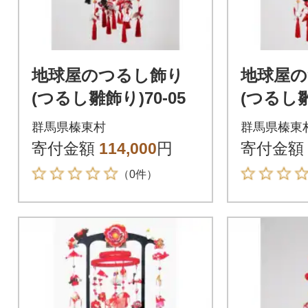
地球屋のつるし飾り
地球屋
(つるし雛飾り)70-05
(つるし雛
群馬県榛東村
群馬県榛東
寄付金額
114,000
円
寄付金額
（0件）