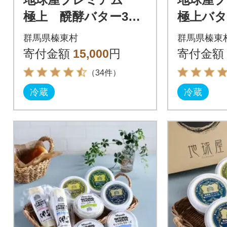
極上 醗酵バター3個
極上バ
セット
の6種類
群馬県榛東村
群馬県榛東
ット]
寄付金額
15,000
円
寄付金額
（34件）
冷蔵
冷蔵