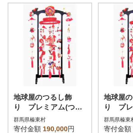
地球屋のつるし飾
地球屋の
り プレミアム(つる
り プレ
し雛) 向い干支付
し雛)
群馬県榛東村
群馬県榛東
き(巳・亥)
き(寅・申
寄付金額
190,000
円
寄付金額