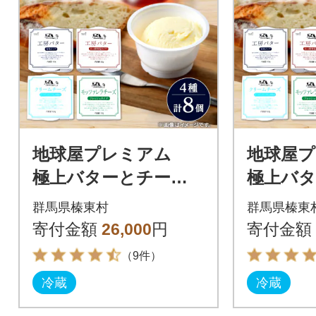
地球屋プレミアム
地球屋
極上バターとチー
極上バ
ズ [8個セット]
の4個セ
群馬県榛東村
群馬県榛東
寄付金額
26,000
円
寄付金額
（9件）
冷蔵
冷蔵