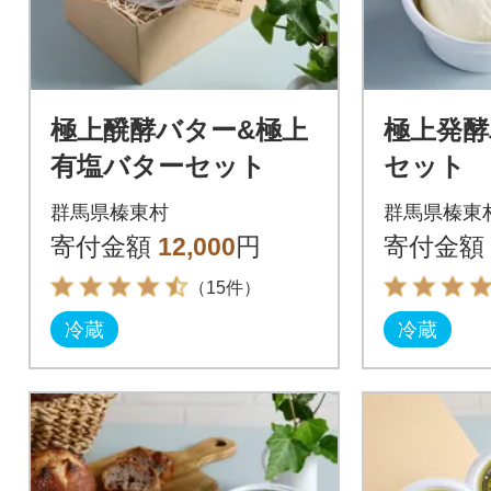
極上醗酵バター&極上
極上発酵
有塩バターセット
セット
群馬県榛東村
群馬県榛東
寄付金額
12,000
円
寄付金額
（15件）
冷蔵
冷蔵