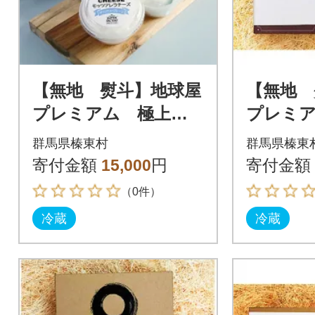
【無地 熨斗】地球屋
【無地 
プレミアム 極上バ
プレミ
ターとチーズの4個セ
酵バター
群馬県榛東村
群馬県榛東
ット
ターセ
寄付金額
15,000
円
寄付金額
（0件）
冷蔵
冷蔵