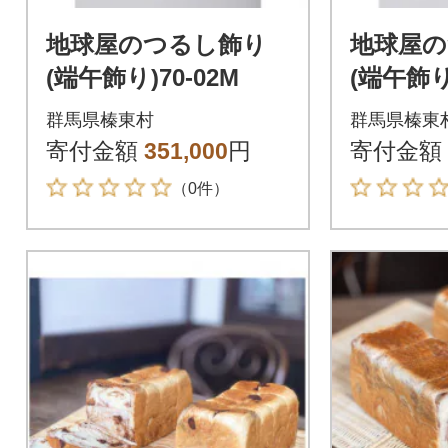
地球屋のつるし飾り
地球屋
(端午飾り)70-02M
(端午飾り)
群馬県榛東村
群馬県榛東
寄付金額
351,000
円
寄付金額
（0件）