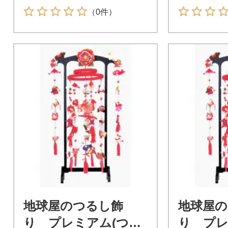
（0件）
地球屋のつるし飾
地球屋の
り プレミアム(つる
り プレ