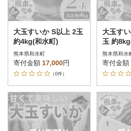
大玉すいか S以上 2玉
大玉すいか
約4kg(和水町)
玉 約8k
熊本県和水町
熊本県和水
寄付金額
17,000
円
寄付金額
（0件）