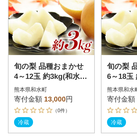
旬の梨 品種おまかせ
旬の梨 
4～12玉 約3kg(和水
6～18玉
町)
町)
熊本県和水町
熊本県和水
寄付金額
13,000
円
寄付金額
（0件）
冷蔵
冷蔵