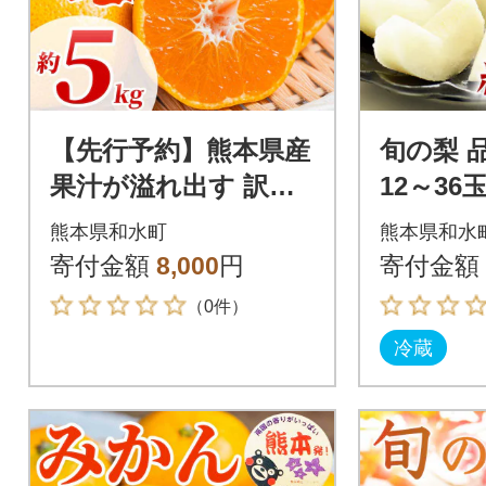
【先行予約】熊本県産
旬の梨 
果汁が溢れ出す 訳あ
12～36玉
り みかん サイズミッ
町)
熊本県和水町
熊本県和水
クス 3S～3L 約5kg(和
寄付金額
8,000
円
寄付金額
水町)
（0件）
冷蔵