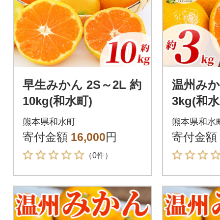
早生みかん 2S～2L 約
温州みかん
10kg(和水町)
3kg(和水
熊本県和水町
熊本県和水
寄付金額
16,000
円
寄付金額
（0件）