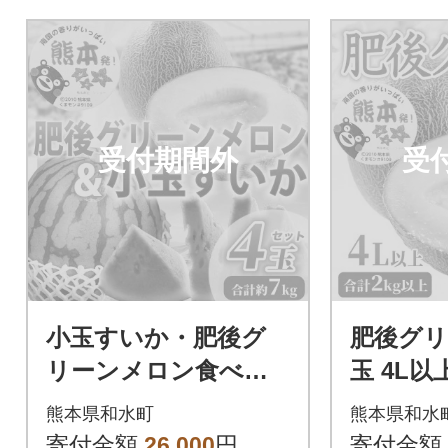
受付期間外
受
小玉すいか・肥後グ
肥後グリ
リーンメロン食べ比
玉 4L以
べ合計4玉(2玉×2種類)
(和水町)
熊本県和水町
熊本県和水
約7kg(和水町)
寄付金額
26,000
円
寄付金額