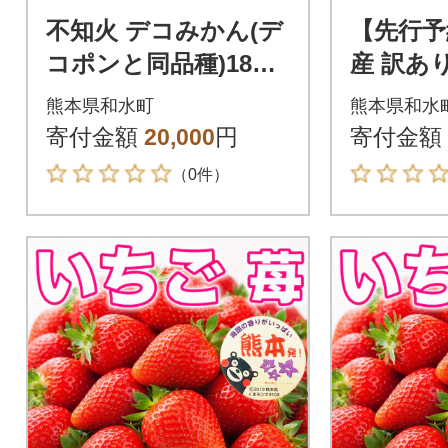
不知火 デコみかん(デ
【先行予
コポンと同品種)18～3
産 訳あ
7玉 約8kg(和水町)
が濃厚で
熊本県和水町
熊本県和水
デコみかん
寄付金額
20,000
円
寄付金額
水町)
（0件）