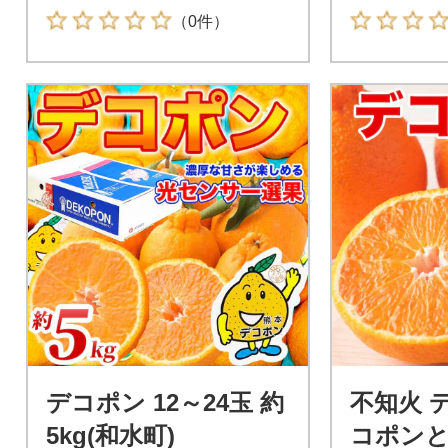
（0件）
デコポン 12～24玉 約
不知火 
5kg(和水町)
コポンと