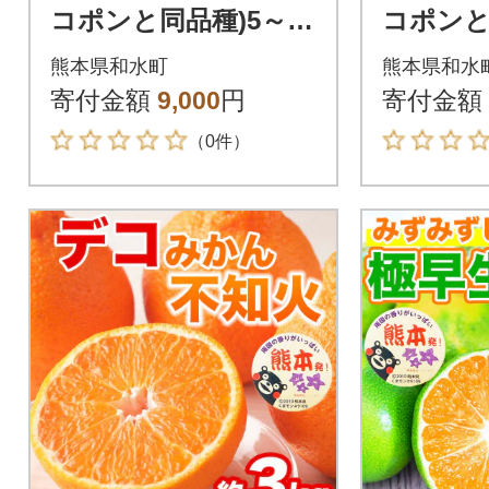
コポンと同品種)5～9
コポンと
玉 約2kg(和水町)
8玉 約10
熊本県和水町
熊本県和水
寄付金額
9,000
円
寄付金額
（0件）