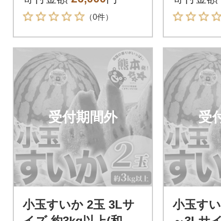
（0件）
受付期間外
受
小玉すいか 2玉 3Lサ
小玉すいか
イズ 約3kg以上(和水
～3Lサイ