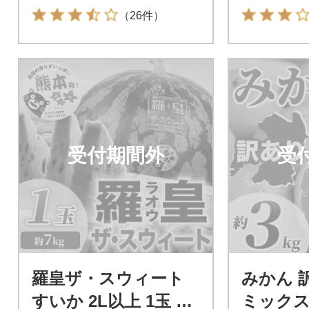
（26件）
受付期間外
受
羅皇ザ・スウィート
みかん 
すいか 2L以上 1玉 約
ミックス 3