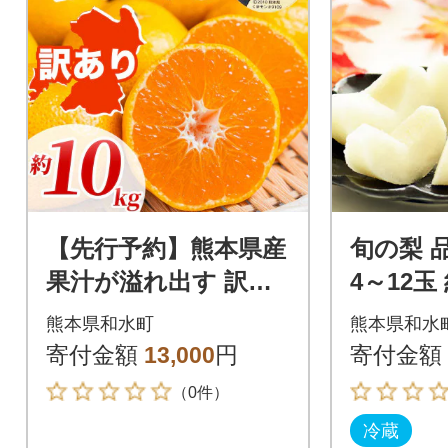
【先行予約】熊本県産
旬の梨 
果汁が溢れ出す 訳あ
4～12玉
り みかん サイズミッ
町)
熊本県和水町
熊本県和水
クス3S～3L 約10kg
寄付金額
13,000
円
寄付金額
(和水町)
（0件）
冷蔵