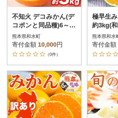
不知火 デコみかん(デ
極早生みか
コポンと同品種)6～13
約3kg(
玉 約3kg(和水町)
熊本県和水町
熊本県和水
寄付金額
10,000
円
寄付金額
（0件）