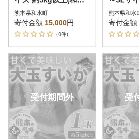
町)
上(和水町
熊本県和水町
熊本県和水
寄付金額
15,000
円
寄付金額
（0件）
受付期間外
受