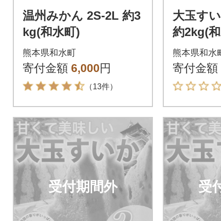
温州みかん 2S-2L 約3
大玉すい
kg(和水町)
約2kg(
熊本県和水町
熊本県和水
寄付金額
6,000
円
寄付金額
（13件）
受付期間外
受