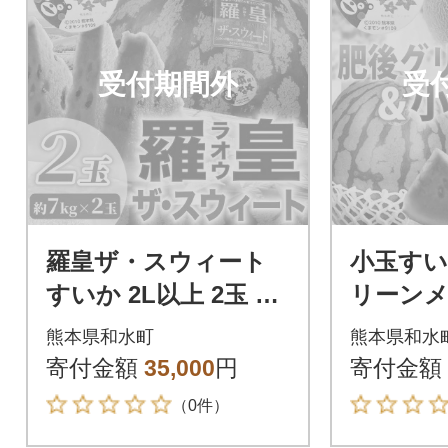
受付期間外
受
羅皇ザ・スウィート
小玉すい
すいか 2L以上 2玉 約
リーンメ
14kg(和水町)
べ 合計2
熊本県和水町
熊本県和水
類)約3.5
寄付金額
35,000
円
寄付金額
（0件）