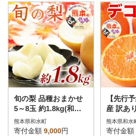
旬の梨 品種おまかせ
【先行予
5～8玉 約1.8kg(和水
産 訳あ
町)
が濃厚で
熊本県和水町
熊本県和水
デコみかん
寄付金額
9,000
円
寄付金額