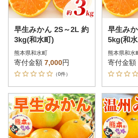
早生みかん 2S～2L 約
早生みかん
3kg(和水町)
5kg(和水
熊本県和水町
熊本県和水
寄付金額
7,000
円
寄付金額
（0件）