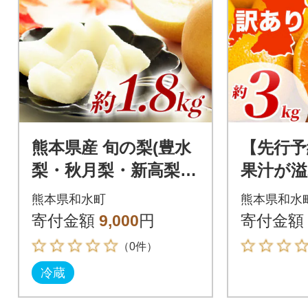
熊本県産 旬の梨(豊水
【先行予
梨・秋月梨・新高梨)
果汁が溢
品種おまかせ 約1.8kg
り みか
熊本県和水町
熊本県和水
(5～8玉)(和水町)
クス 3S～
寄付金額
9,000
円
寄付金額
水町)
（0件）
冷蔵