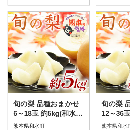
旬の梨 品種おまかせ
旬の梨 
6～18玉 約5kg(和水
12～36玉
町)
町)
熊本県和水町
熊本県和水