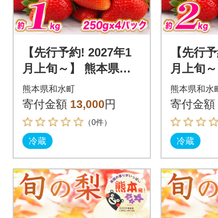
【先行予約! 2027年1
【先行予約
月上旬～】 熊本県産
月上旬～
苺 いちご 約1kg(250g
苺 いちご 
熊本県和水町
熊本県和水
×4P)(和水町)
×8P)(和
寄付金額
13,000
円
寄付金額
（0件）
冷蔵
冷蔵