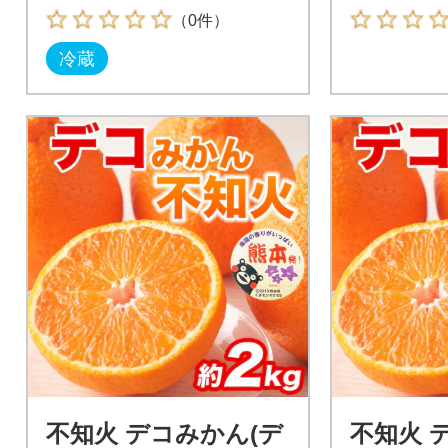
水町)
（0件）
冷蔵
不知火 デコみかん(デ
不知火 