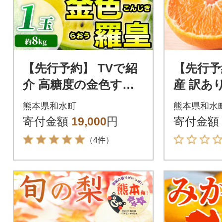
【先行予約】 TVで紹
【先行予
介 高糖度の金色すい
産 訳あ
か! 金色羅王 3L以上 1
が濃厚で
熊本県和水町
熊本県和水
玉 約8kg(和水町)
デコみかん
寄付金額
19,000
円
寄付金額
水町)
（4件）