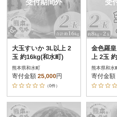
受付期間外
受
大玉すいか 3L以上 2
金色羅皇
玉 約16kg(和水町)
上 2玉 約
熊本県和水町
熊本県和水
寄付金額
25,000
円
寄付金額
（0件）