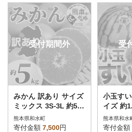
受付期間外
受
みかん 訳あり サイズ
小玉すいか
ミックス 3S-3L 約5kg
イズ 約1
(和水町)
水町)
熊本県和水町
熊本県和水
寄付金額
7,500
円
寄付金額