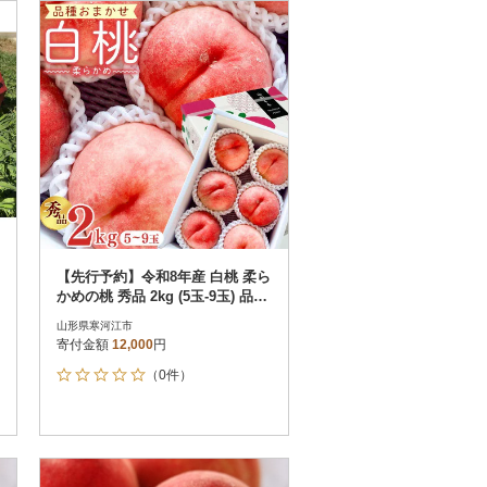
お届け時間帯指定可
発送される月指定可
件数順
90
評価順
120
が高い順
その他
解除
が低い順
さとふる限定のお礼品
定期便
さとふるアプリdeワンストップ申請
対象
【先行予約】令和8年産 白桃 柔ら
かめの桃 秀品 2kg (5玉-9玉) 品種
おまかせ 山形県産
山形県寒河江市
寄付金額
12,000
円
（0件）
件）