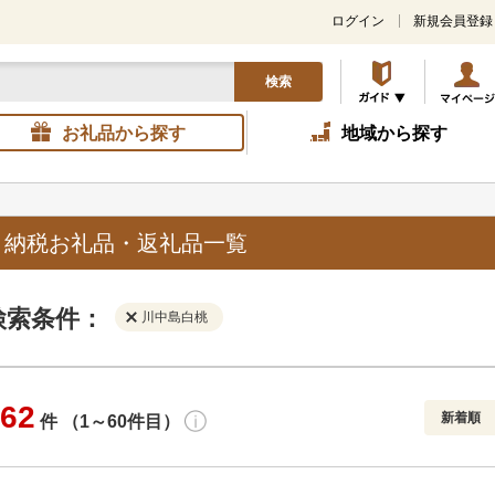
ログイン
新規会員登録
検索
お礼品から探す
地域から探す
と納税お礼品・返礼品一覧
検索条件：
川中島白桃
62
新着順
件 （1～60件目）
寄付金額
解除
地域
解除
おすすめ
円～
新着順