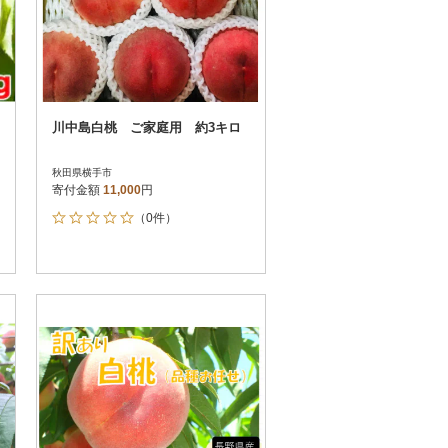
川中島白桃 ご家庭用 約3キロ
秋田県横手市
寄付金額
11,000
円
（0件）