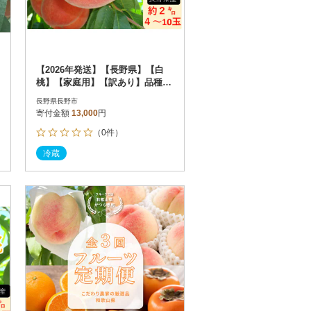
【2026年発送】【長野県】【白
桃】【家庭用】【訳あり】品種お
まかせ2kg (4～10玉)
長野県長野市
寄付金額
13,000
円
（0件）
冷蔵