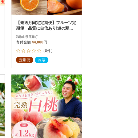
【発送月固定定期便】フルーツ定
期便 品質に自信あり!道の駅よ
りこだわり農家厳選品!全3回
和歌山県日高町
寄付金額
44,000
円
（0件）
定期便
冷蔵