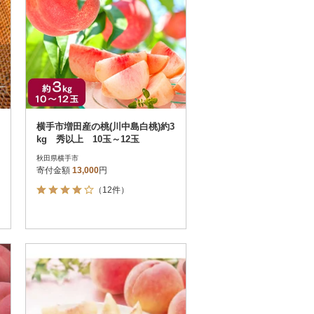
横手市増田産の桃(川中島白桃)約3
kg 秀以上 10玉～12玉
秋田県横手市
寄付金額
13,000
円
（12件）