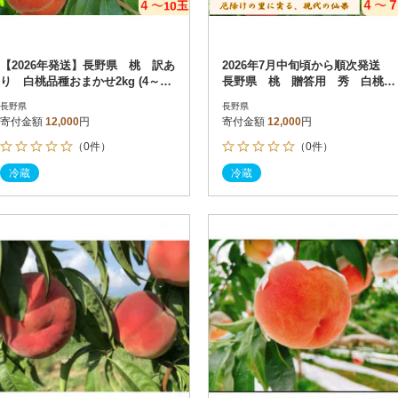
【2026年発送】長野県 桃 訳あ
2026年7月中旬頃から順次発送
り 白桃品種おまかせ2kg (4～10
長野県 桃 贈答用 秀 白桃品
玉) 7月下旬頃発送開始
種おまかせ2kg (4～7玉)
長野県
長野県
寄付金額
12,000
円
寄付金額
12,000
円
（0件）
（0件）
冷蔵
冷蔵