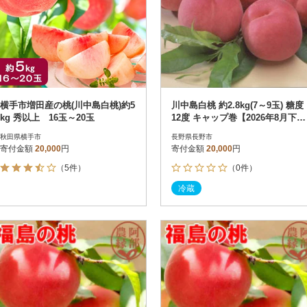
横手市増田産の桃(川中島白桃)約5
川中島白桃 約2.8kg(7～9玉) 糖度
kg 秀以上 16玉～20玉
12度 キャップ巻【2026年8月下旬
より順次発送】
秋田県横手市
長野県長野市
寄付金額
20,000
円
寄付金額
20,000
円
（5件）
（0件）
冷蔵