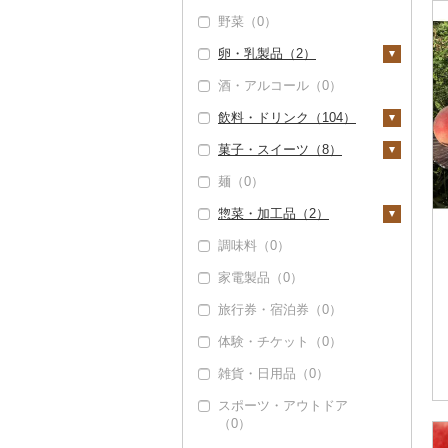
野菜（0）
精米（1）
雑穀（0）
ぶどう・マスカット
（5）
卵・乳製品（2）
無洗米（0）
餅（0）
巨峰（0）
いちご（0）
酒・アルコール（0）
玄米（0）
その他穀物加工品
卵（0）
（0）
ナガノパープル（0）
りんご（1）
飲料・ドリンク（104）
金芽米（0）
チーズ（0）
パン（0）
ピオーネ（0）
もも（248）
菓子・スイーツ（8）
ゆめぴりか（0）
ヨーグルト（2）
水・ミネラルウォータ
デラウェア（0）
メロン（0）
ー（0）
麺（0）
つや姫（0）
牛乳（0）
ケーキ（0）
シャインマスカット
さくらんぼ（0）
コーヒー・コーヒー豆
惣菜・加工品（2）
コシヒカリ（0）
バター（0）
クッキー（0）
（3）
（0）
梨（0）
調味料（0）
はえぬき（0）
その他乳製品（0）
焼き菓子（0）
惣菜（0）
その他ぶどう・マスカ
茶（0）
マンゴー（0）
ット（0）
家電製品（0）
さがびより（0）
プリン（0）
カレー・シチュー
果汁飲料（104）
みかん・柑橘（2）
（0）
旅行券・宿泊券（0）
あきたこまち（0）
ゼリー（0）
りんごジュース（1）
紅茶（0）
みかん（2）
すいか（0）
鍋（0）
体験・チケット（0）
ひとめぼれ（0）
チョコレート（0）
みかんジュース（オレ
その他飲料・ジュース
レモン（0）
キウイ（0）
ピザ（0）
ンジジュース）（0）
（0）
雑貨・日用品（0）
ミルキークィーン
カステラ（0）
（0）
不知火・デコポン
柿（カキ）（2）
レトルト（0）
その他果汁飲料（10
スポーツ・アウトドア
アイス・ジェラート
（0）
4）
（0）
ななつぼし（0）
ドライフルーツ（0）
（8）
スープ（0）
せとか（0）