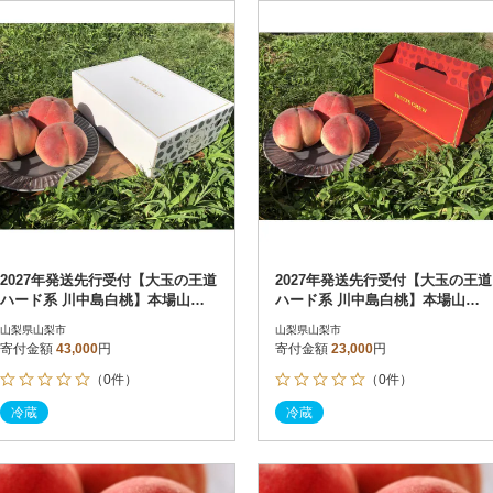
円
レビュー
レビュー
決済方法
解除
寄付金額
PayPay
発送種別
解除
クレジットカード決済
寄付金額
通常
Amazon Pay
冷蔵便
楽天ペイ
冷凍便
メルペイ
コンビニ支払い
ソフトバンクまとめて支払い
au PAY（auかんたん決済）
2027年発送先行受付【大玉の王道
2027年発送先行受付【大玉の王道
d払い
ハード系 川中島白桃】本場山梨
ハード系 川中島白桃】本場山梨
金融機関(Pay-easy決済)
の品種指定約2kg
の品種指定キャンペーンお試し約
山梨県山梨市
山梨県山梨市
1kg
寄付金額
43,000
円
寄付金額
23,000
円
（0件）
（0件）
解除
結果を見る（
362
冷蔵
冷蔵