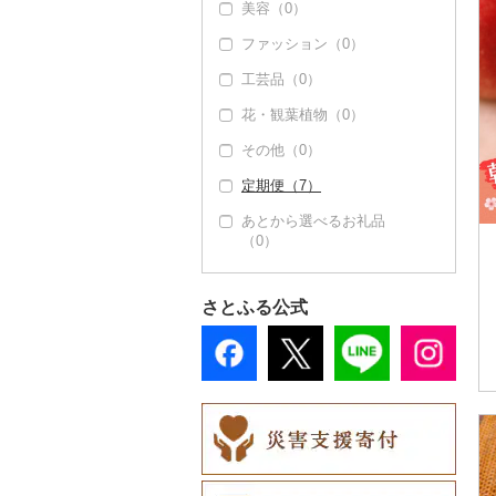
美容（0）
その他米（0）
その他果物（10）
その他洋菓子（0）
豆腐・納豆（0）
文旦（0）
ファッション（0）
びわ（0）
煎餅・おかき（0）
漬物（0）
まどんな（0）
工芸品（0）
ブルーベリー（0）
羊羹（0）
缶詰・瓶詰（2）
ポンカン（0）
花・観葉植物（0）
パイナップル（0）
饅頭（0）
肉（0）
乾物（0）
その他柑橘（0）
その他（0）
栗（0）
大福（0）
魚（0）
燻製（スモーク）
（0）
定期便（7）
その他果物（10）
その他和菓子（0）
果物（2）
おせち（0）
あとから選べるお礼品
ジャム（0）
（0）
その他加工品（0）
その他缶詰・瓶詰
（1）
さとふる公式