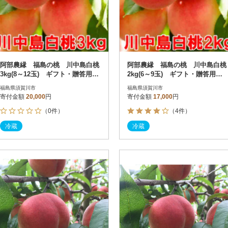
阿部農縁 福島の桃 川中島白桃
阿部農縁 福島の桃 川中島白桃
3kg(8～12玉) ギフト・贈答用
2kg(6～9玉) ギフト・贈答用
ふくしまの完熟もも
ふくしまの完熟もも
福島県須賀川市
福島県須賀川市
寄付金額
20,000
円
寄付金額
17,000
円
（0件）
（4件）
冷蔵
冷蔵