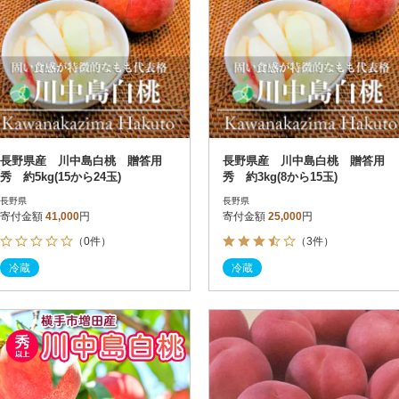
長野県産 川中島白桃 贈答用
長野県産 川中島白桃 贈答用
秀 約5kg(15から24玉)
秀 約3kg(8から15玉)
長野県
長野県
寄付金額
41,000
円
寄付金額
25,000
円
（0件）
（3件）
冷蔵
冷蔵