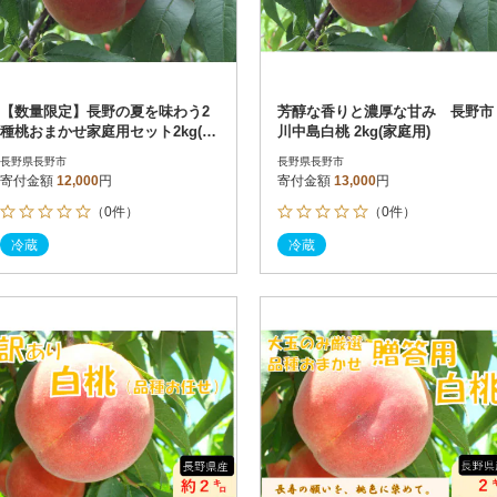
【数量限定】長野の夏を味わう2
芳醇な香りと濃厚な甘み 長野市
種桃おまかせ家庭用セット2kg(冷
川中島白桃 2kg(家庭用)
蔵便)
長野県長野市
長野県長野市
寄付金額
12,000
円
寄付金額
13,000
円
（0件）
（0件）
冷蔵
冷蔵