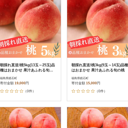
朝採れ直送!桃5kg(13玉～25玉)品
朝採れ直送!桃3kg(9玉～14玉)品種
種はおまかせ 果汁あふれる旬の
はおまかせ 果汁あふれる旬の桃
桃
福島県鏡石町
福島県鏡石町
寄付金額
19,000
円
寄付金額
15,000
円
（0件）
（0件）