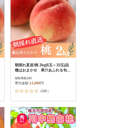
朝採れ直送!桃 2kg(6玉～10玉)品
種はおまかせ 果汁あふれる旬の
桃
福島県鏡石町
寄付金額
11,000
円
（0件）