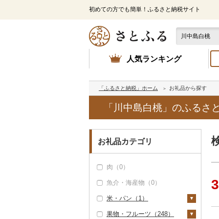
初めての方でも簡単！ふるさと納税サイト
人気ランキング
「ふるさと納税」ホーム
お礼品から探す
「川中島白桃」のふるさ
お礼品カテゴリ
肉（0）
3
魚介・海産物（0）
米・パン（1）
果物・フルーツ（248）
米（1）