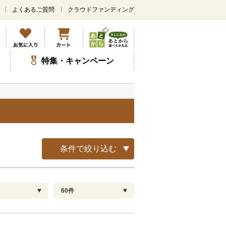
よくあるご質問
クラウドファンディング
メ
イ
ン
コ
ン
特集・キャンペーン
テ
ン
ツ
に
ス
キ
ッ
プ
条件で絞り込む
60件
配送指定
解除
順
30
お届け日時指定可
60