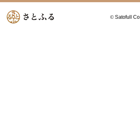
©
Satofull Co.