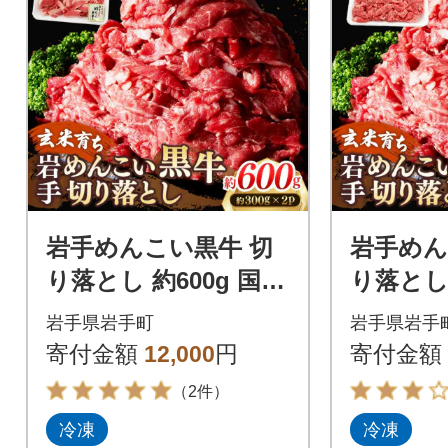
岩手めんこい黒牛 切
岩手めん
り落とし 約600g 国産
り落とし 約
焼肉 牛丼 すき焼き 小
産 焼肉
岩手県岩手町
岩手県岩手
分け 冷凍
小分け 
寄付金額
12,000
円
寄付金額
（2件）
冷凍
冷凍