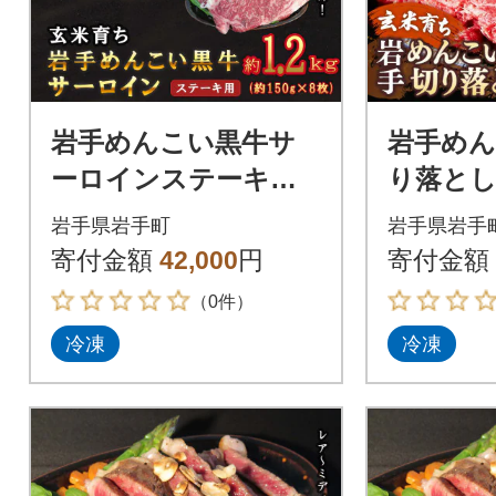
岩手めんこい黒牛サ
岩手めん
ーロインステーキ約1.
り落とし 
2kg(150g×8枚)
産 焼肉
岩手県岩手町
岩手県岩手
小分け 
寄付金額
42,000
円
寄付金額
（0件）
冷凍
冷凍