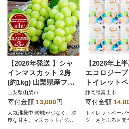
【2026年発送 】シャ
【2026年上
インマスカット 2房
エコロジープ
(約1kg) 山梨県産フル
トイレットペ
ーツ 人気のぶどう
ダブル 96ロ
山梨県山梨市
静岡県富士市
品 人気
寄付金額
13,000
円
寄付金額
14,0
人気沸騰中!酸味が少なく、濃
トイレットペーパ
厚な甘さ。マスカット香の芳
グ・さとふる月間
醇な香りが特徴のシャインマ
位を獲得!!バージ