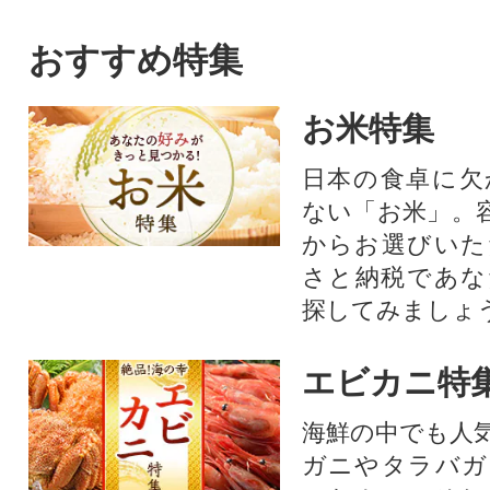
スカット。シャインマスカッ
合、柔らかく使い
トを中心にぶどうをたくさん
を追求した上質な
おすすめ特集
作っている農家が自信を持っ
ペーパーです。
てお届けします。
お米特集
日本の食卓に欠
ない「お米」。
からお選びいた
さと納税であな
探してみましょ
エビカニ特
海鮮の中でも人
ガニやタラバガ