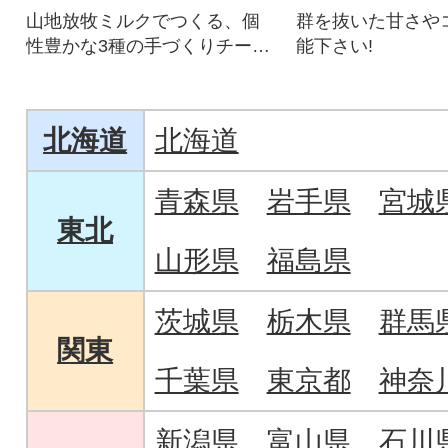
山地放牧ミルクでつくる、個
群を抜いた甘さや
性豊かな3種の手づくりチーズ
能下さい!
詰め合わせ
北海道
北海道
青森県
岩手県
宮城
東北
山形県
福島県
茨城県
栃木県
群馬
関東
千葉県
東京都
神奈
新潟県
富山県
石川