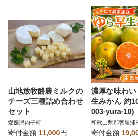
山地放牧酪農ミルクの
濃厚な味わい
チーズ三種詰め合わせ
生みかん 約10k
セット
003-yura-10)
愛媛県内子町
和歌山県那智勝浦
寄付金額
11,000
円
寄付金額
19,0