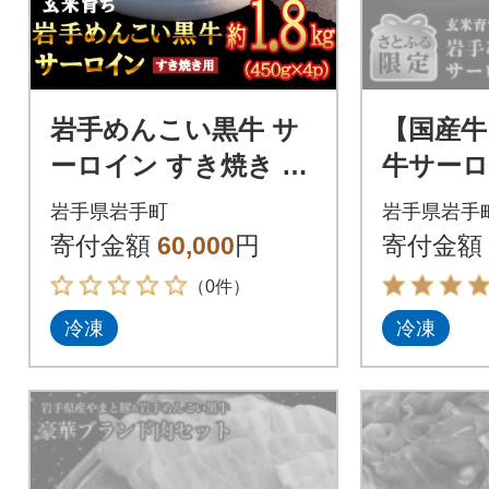
岩手めんこい黒牛 サ
【国産牛
ーロイン すき焼き 約
牛サーロイ
1.8kg
小分け・
岩手県岩手町
岩手県岩手
る限定】
寄付金額
60,000
円
寄付金額
（0件）
冷凍
冷凍