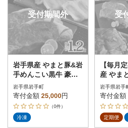
受付期間外
受
岩手県産 やまと豚&岩
【毎月定
手めんこい黒牛 豪華
産 やま
ブランド肉セット 計
んこい黒
岩手県岩手町
岩手県岩手
1.2kg
ンド肉セ
寄付金額
25,000
円
寄付金額
（0件）
冷凍
定期便