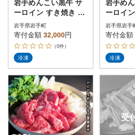
岩手めんこい黒牛 サ
岩手めん
ーロイン すき焼き 約
ーロイン
900g
1.2kg
岩手県岩手町
岩手県岩手
寄付金額
32,000
円
寄付金額
（0件）
冷凍
冷凍
受