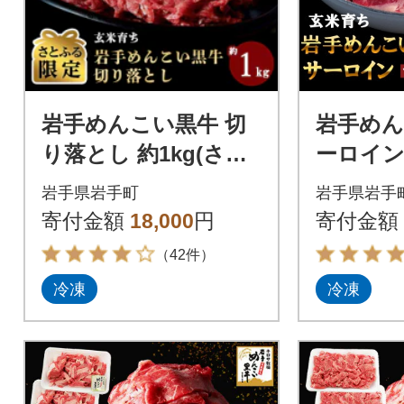
岩手めんこい黒牛 切
岩手めん
り落とし 約1kg(さと
ーロイン
ふる限定) 国産 焼肉
600g 
岩手県岩手町
岩手県岩手
牛丼 すき焼き 小分け
小分け 
寄付金額
18,000
円
寄付金額
冷凍
（42件）
冷凍
冷凍