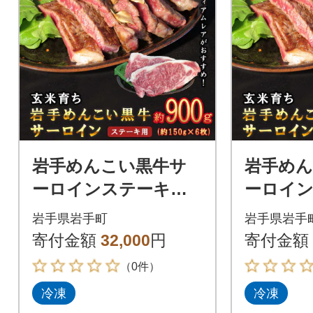
岩手めんこい黒牛サ
岩手め
ーロインステーキ約9
ーロイン
00g(150g×6枚)
8kg(150
岩手県岩手町
岩手県岩手
寄付金額
32,000
円
寄付金額
（0件）
冷凍
冷凍