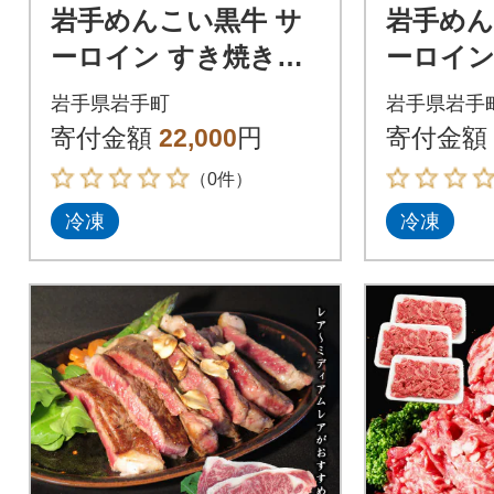
岩手めんこい黒牛 サ
岩手め
ーロイン すき焼き&
ーロイン
ステーキセット 約600
00g(150
岩手県岩手町
岩手県岩手
g
寄付金額
22,000
円
寄付金額
（0件）
冷凍
冷凍