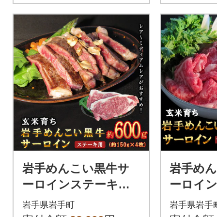
岩手めんこい黒牛サ
岩手めん
ーロインステーキ約6
ーロイン
00g(150g×4枚)
300g
岩手県岩手町
岩手県岩手