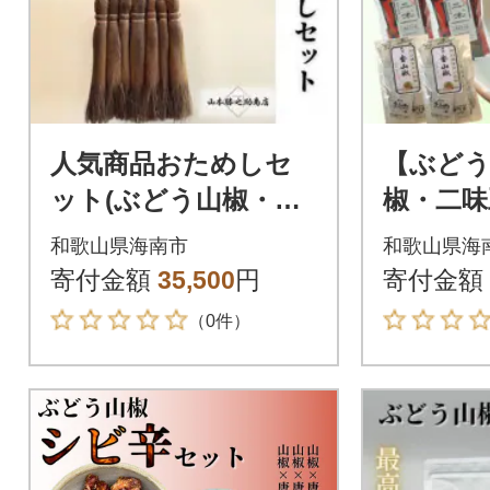
人気商品おためしセ
【ぶどう
ット(ぶどう山椒・棕
椒・二味
櫚ほうき)
和歌山県海南市
和歌山県海
寄付金額
35,500
円
寄付金額
（0件）