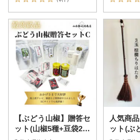
【ぶどう山椒】贈答セ
人気商
ット(山椒5種+豆袋2セ
ット(ぶ
ット+化粧缶+ミル)
櫚ちりは