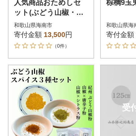
人気商品おためしセ
棕櫚9玉
ット(ぶどう山椒・棕
櫚たわし)
和歌山県海南市
和歌山県海
寄付金額
13,500
円
寄付金額
（0件）
受