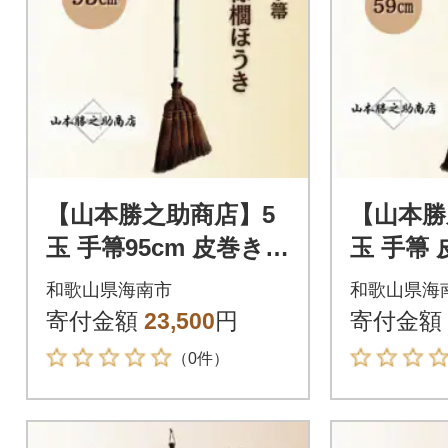
【山本勝之助商店】5
【山本勝
玉 手箒95cm 皮巻き
玉 手箒
棕櫚ほうき
うき
和歌山県海南市
和歌山県海
寄付金額
23,500
円
寄付金額
（0件）