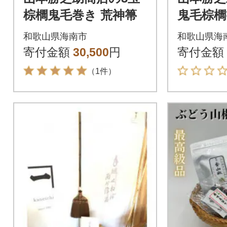
棕櫚鬼毛巻き 荒神箒
鬼毛棕櫚箒
i写真集
和歌山県海南市
和歌山県海
寄付金額
30,500
円
寄付金額
（1件）