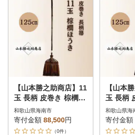
【山本勝之助商店】11
【山本勝
玉 長柄 皮巻き 棕櫚ほ
玉 長柄
うき
うき
和歌山県海南市
和歌山県海
寄付金額
88,500
円
寄付金額
（0件）