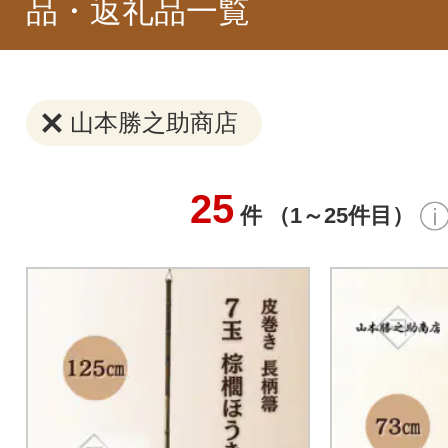
品・返礼品一覧
山本勝之助商店
25
件 （1～25件目）