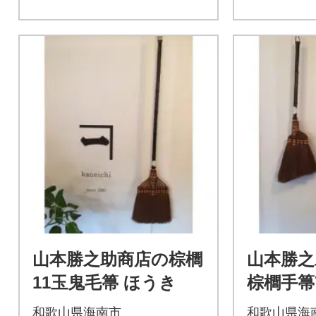
山本勝之助商店の棕櫚
山本勝之
11玉鬼毛箒 ほうき
棕櫚手箒7
き
和歌山県海南市
和歌山県海