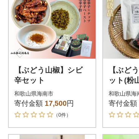
【ぶどう山椒】シビ
【ぶどう
辛セット
ット(粉
セット)
和歌山県海南市
和歌山県海
寄付金額
17,500
円
寄付金額
（0件）