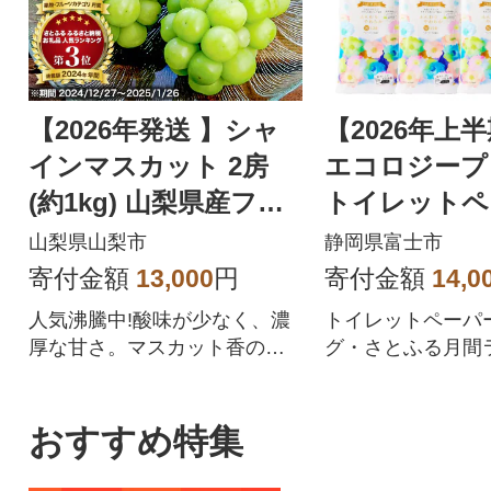
【2026年発送 】シャ
【2026年上
インマスカット 2房
エコロジープ
(約1kg) 山梨県産フル
トイレットペ
ーツ 人気のぶどう
ダブル 96ロ
山梨県山梨市
静岡県富士市
品 人気
寄付金額
13,000
円
寄付金額
14,0
人気沸騰中!酸味が少なく、濃
トイレットペーパ
厚な甘さ。マスカット香の芳
グ・さとふる月間
醇な香りが特徴のシャインマ
位を獲得!!バージ
スカット。シャインマスカッ
合、柔らかく使い
トを中心にぶどうをたくさん
を追求した上質な
おすすめ特集
作っている農家が自信を持っ
ペーパーです。
てお届けします。