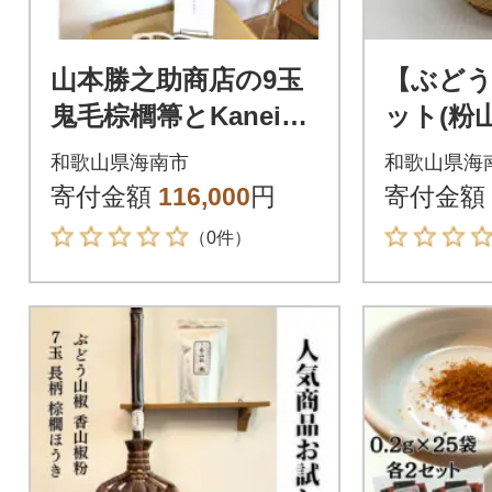
山本勝之助商店の9玉
【ぶどう
鬼毛棕櫚箒とKaneich
ット(粉
i写真集
2セット
和歌山県海南市
和歌山県海
寄付金額
116,000
円
寄付金額
（0件）