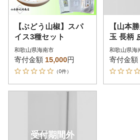
【ぶどう山椒】スパ
【山本勝
イス3種セット
玉 長柄
うき
和歌山県海南市
和歌山県海
寄付金額
15,000
円
寄付金額
（0件）
受付期間外