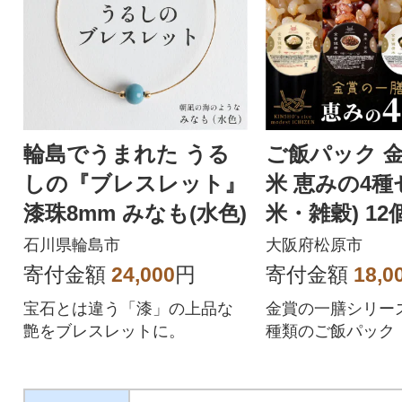
輪島でうまれた うる
ご飯パック 
しの『ブレスレット』
米 恵みの4種
漆珠8mm みなも(水色)
米・雑穀) 12
石川県輪島市
大阪府松原市
寄付金額
24,000
円
寄付金額
18,0
宝石とは違う「漆」の上品な
金賞の一膳シリーズ
艶をブレスレットに。
種類のご飯パック
米、金のいぶき、
チ、十六雑穀米」