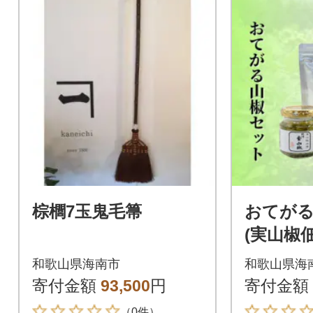
棕櫚7玉鬼毛箒
おてが
(実山椒
香山椒(粉
和歌山県海南市
和歌山県海
寄付金額
93,500
円
寄付金額
（0件）