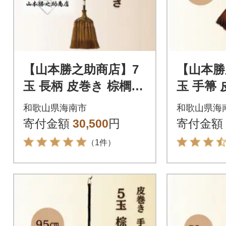
【山本勝之助商店】7
【山本勝
玉 長柄 皮巻き 棕櫚ほ
玉 手箒
うき
うき
和歌山県海南市
和歌山県海
寄付金額
30,500
円
寄付金額
（1件）