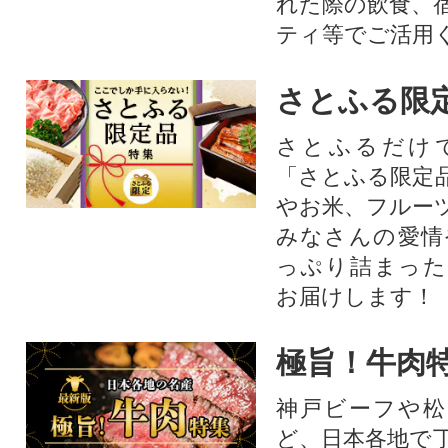
れた際の飲食、
ティ等でご活用
さとふる限
さとふるだけ
「さとふる限定
やお米、フルー
みなさんの愛情
っぷり詰まった
お届けします！
極旨！牛肉
神戸ビーフや松
ど、日本各地で