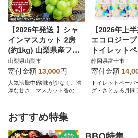
【2026年発送 】シャ
【2026年上
インマスカット 2房
エコロジープ
(約1kg) 山梨県産フル
トイレットペ
ーツ 人気のぶどう
ダブル 96ロ
山梨県山梨市
静岡県富士市
品 人気
寄付金額
13,000
円
寄付金額
14,0
人気沸騰中!酸味が少なく、濃
トイレットペーパ
厚な甘さ。マスカット香の芳
グ・さとふる月間
醇な香りが特徴のシャインマ
位を獲得!!バージ
スカット。シャインマスカッ
合、柔らかく使い
トを中心にぶどうをたくさん
を追求した上質な
おすすめ特集
作っている農家が自信を持っ
ペーパーです。
てお届けします。
BBQ特集