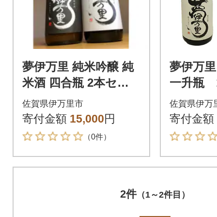
夢伊万里 純米吟醸 純
夢伊万
米酒 四合瓶 2本セッ
一升瓶 
ト
佐賀県伊万里市
佐賀県伊万
寄付金額
15,000
円
寄付金額
（0件）
2件
（1～2件目）