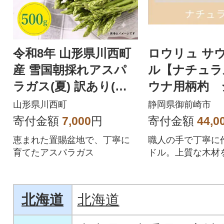
令和8年 山形県川西町
ロウリュ サウ
産 雪国朝採れアスパ
ル【ナチュラ
ラガス(夏) 訳あり(不
ウナ用柄杓 
揃い)M～2L 相当 500
構造 快適に
山形県川西町
静岡県御前崎市
g
サウナを楽し
寄付金額
7,000
円
寄付金額
44,0
恵まれた置賜盆地で、丁寧に
職人の手で丁寧に
育てたアスパラガス
ドル。上質な木材
持ちやすさと美し
えています。
北海道
北海道