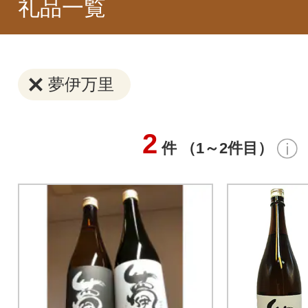
礼品一覧
夢伊万里
2
件 （1～2件目）