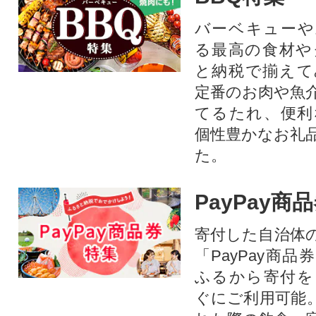
バーベキューや
る最高の食材や
と納税で揃えて
定番のお肉や魚
てるたれ、便利
個性豊かなお礼
た。
PayPay商
寄付した自治体
「PayPay商
ふるから寄付を
ぐにご利用可能