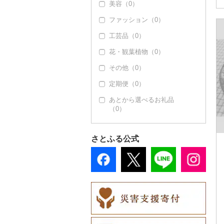
美容（0）
サバ（0）
ファッション（0）
さんま（0）
工芸品（0）
鯛（0）
花・観葉植物（0）
のどぐろ（0）
その他（0）
ふぐ（0）
定期便（0）
ブリ（0）
あとから選べるお礼品
ほっけ（0）
（0）
その他鮮魚（0）
さとふる公式