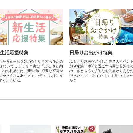
めるだけでできたての
お手軽にご家庭でお楽
ただけます。
生活応援特集
日帰りお出かけ特集
れから新生活を始めるという方も多いの
ふるさと納税を寄付した先でのイベン
はないでしょうか？実は「ふるさと納
加や家族・仲間と過ごす時間は贅沢そ
」のお礼品には、新生活に必要な家電や
の。さとふるで多彩なお礼品からあな
具がたくさんあります。ぜひ、お役に立
ぴったりの「おでかけ」を見つけま
てくださいね。
か？