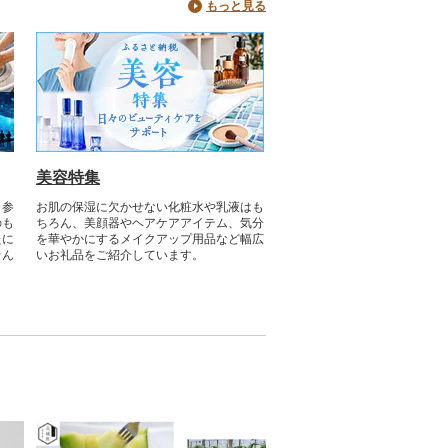
もっと見る
味を、
しみい
美容特集
ト参
お肌の保湿に欠かせない化粧水や乳液はも
のも
ちろん、美顔器やヘアケアアイテム、気分
たに
を華やかにするメイクアップ用品など幅広
せん
いお礼品をご紹介しています。