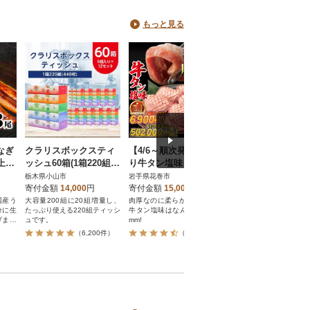
もっと見る
なぎ
クラリスボックスティ
【4/6～順次発送】厚切
【2026年発送】シ
上
ッシュ60箱(1箱220組(4
り牛タン塩味 1kg(500
ンマスカット2房1k
・山
40枚))(5個入り×12セッ
g×2パック)
上 JA中野市から
栃木県小山市
岩手県花巻市
長野県中野市
ト)
寄付金額
14,000
円
寄付金額
15,000
円
寄付金額
9,000
円
国産う
大容量200組に20組増量し、
肉厚なのに柔らかジューシー!
2026年出荷分 JA中
分に生
たっぷり使える220組ティッシ
牛タン塩味はなんと厚切り10
シャインマスカット1k
げまし
ュです。
mm!
秀品
、八千
）
（6,200件）
（7,181件）
（4,09
納豆有
のタレ
り一層
がった
して、
おいし
♪解凍
ジで温