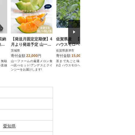
収納
【発送月固定定期便】4
佐賀県産 【初穫れ】
壱岐牛A5ランク 
線デ
月より発送予定 山一フ
ハウスモロヘイヤ 1k
テーキ 約200g×2枚
デイ
ァーム メロン食べ比べ
g(100g×10袋)
岐市)
茨城県
佐賀県唐津市
長崎県壱岐市
(アンデスとクインシー)
寄付金額
22,000
円
寄付金額
15,000
円
寄付金額
29,000
円
全2回
。無駄
山一ファームの厳選メロン食
茎まで丸ごと味わう!【初穫
壱岐が誇る壱岐牛Aラン
い直線
べ比べセット!アンデスとクイ
れ】ハウスモロヘイヤ×1kg
質な旨みを返礼品でご
ンシーをお届けします!
ださい。
愛知県