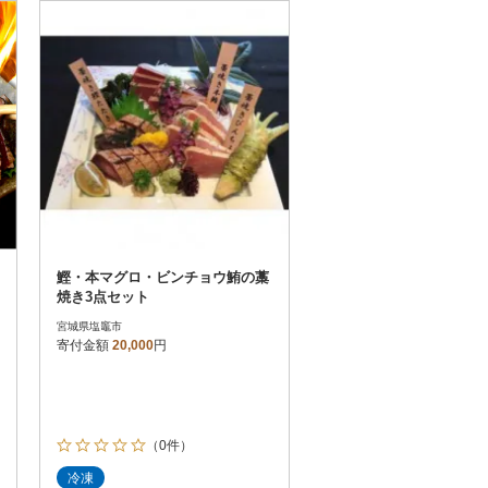
お届け時間帯指定可
発送される月指定可
件数順
90
評価順
120
が高い順
その他
解除
が低い順
さとふる限定のお礼品
定期便
さとふるアプリdeワンストップ申請
対象
鰹・本マグロ・ビンチョウ鮪の藁
焼き3点セット
宮城県塩竈市
寄付金額
20,000
円
）
（0件）
冷凍