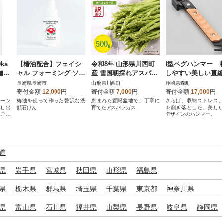
ka
【椿油配合】フェイシ
令和8年 山形県川西町
I型ペグハンマー 
煎珈琲
ャル フォーミング ソー
産 雪国朝採れアスパラ
しやすい美しい直
ン
プII(洗顔泡石けん)
ガス(夏) 訳あり(不揃い)
ザインのハンマー|
長崎県長崎市
山形県川西町
静岡県森町
回
M～2L 相当 500g
トナ【森町SF】
寄付金額
12,000
円
寄付金額
7,000
円
寄付金額
17,000
円
ィーン
椿油を使って作った贅沢な洗
恵まれた置賜盆地で、丁寧に
さらば、収納ストレス
醸し出
顔石けん
育てたアスパラガス
を削ぎ落とした、美し
をご堪
デザインのハンマー。
道
県
岩手県
宮城県
秋田県
山形県
福島県
県
栃木県
群馬県
埼玉県
千葉県
東京都
神奈川県
県
富山県
石川県
福井県
山梨県
長野県
岐阜県
静岡県