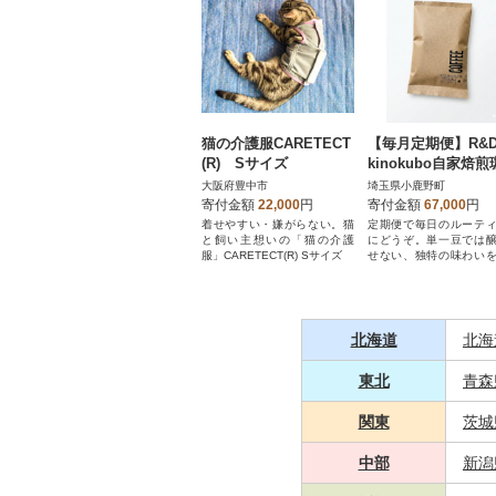
猫の介護服CARETECT
【毎月定期便】R&D
(R) Sサイズ
kinokubo自家焙
豆オリジナルブレ
大阪府豊中市
埼玉県小鹿野町
ド 200g x 2袋全6
寄付金額
22,000
円
寄付金額
67,000
円
着せやすい・嫌がらない。猫
定期便で毎日のルーテ
と飼い主想いの「猫の介護
にどうぞ。単一豆では
服」CARETECT(R) Sサイズ
せない、独特の味わい
能ください。
北海道
北海
東北
青森
関東
茨城
中部
新潟