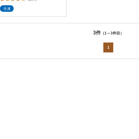
冷凍
3件
（1～3件目）
1