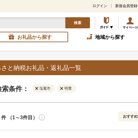
ログイン
新規会員登録
検索
お礼品から探す
地域から探す
るさと納税お礼品・返礼品一覧
検索条件：
塩竈市
明豊
おすすめ
件 （1～3件目）
寄付金額
解除
地域
解除
おすすめ
円～
新着順