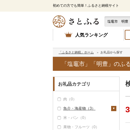
初めての方でも簡単！ふるさと納税サイト
人気ランキング
「ふるさと納税」ホーム
お礼品から探す
「塩竈市」「明豊」のふ
お礼品カテゴリ
肉（0）
3
魚介・海産物（3）
米・パン（0）
カニ（0）
果物・フルーツ（0）
エビ（0）