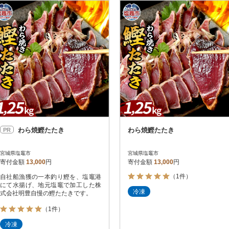
円
レビュー
レビュー
決済方法
解除
寄付金額
PayPay
発送種別
解除
クレジットカード決済
寄付金額
通常
Amazon Pay
冷蔵便
楽天ペイ
冷凍便
メルペイ
コンビニ支払い
ソフトバンクまとめて支払い
au PAY（auかんたん決済）
わら焼鰹たたき
わら焼鰹たたき
PR
d払い
金融機関(Pay-easy決済)
宮城県塩竈市
宮城県塩竈市
寄付金額
13,000
円
寄付金額
13,000
円
（1件）
自社船漁獲の一本釣り鰹を、塩竈港
解除
結果を見る（
3
件
にて水揚げ、地元塩竈で加工した株
冷凍
式会社明豊自慢の鰹たたきです。
（1件）
冷凍