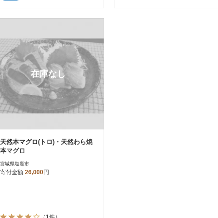
在庫なし
天然本マグロ(トロ)・天然わら焼
本マグロ
宮城県塩竈市
寄付金額
26,000
円
（1件）