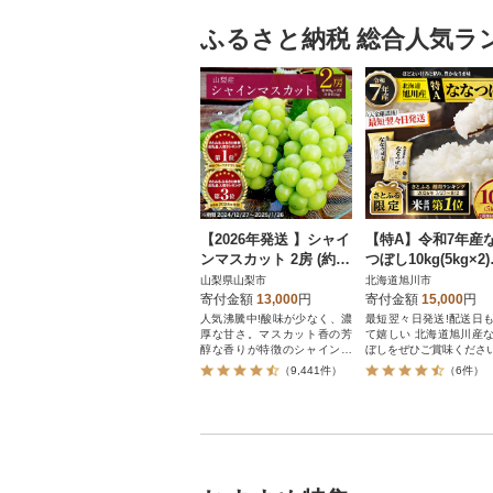
ふるさと納税 総合人気ラ
【2026年発送 】シャイ
【特A】令和7年産
ンマスカット 2房 (約1k
つぼし10kg(5kg×2
g) 山梨県産フルーツ 人
海道旭川産 米 お米
山梨県山梨市
北海道旭川市
気のぶどう
とふる限定】_0595
寄付金額
13,000
円
寄付金額
15,000
円
人気沸騰中!酸味が少なく、濃
最短翌々日発送!配送日
厚な甘さ。マスカット香の芳
て嬉しい 北海道旭川産
醇な香りが特徴のシャインマ
ぼしをぜひご賞味くださ
スカット。シャインマスカッ
（9,441件）
（6件）
トを中心にぶどうをたくさん
作っている農家が自信を持っ
てお届けします。