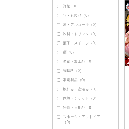
野菜（0）
いくら（0）
卵・乳製品（0）
うに（0）
酒・アルコール（0）
明太子・たらこ（0）
飲料・ドリンク（0）
その他魚卵（0）
菓子・スイーツ（0）
貝（0）
麺（0）
うなぎ（0）
惣菜・加工品（0）
鮮魚（3）
調味料（0）
鮭・サーモン（0）
イカ・タコ（0）
家電製品（0）
マグロ（2）
海苔・海藻（0）
旅行券・宿泊券（0）
イワシ（0）
干物（0）
体験・チケット（0）
カツオ（2）
その他魚介・加工品
（0）
雑貨・日用品（0）
金目鯛（0）
スポーツ・アウトドア
クエ（0）
（0）
くじら（0）