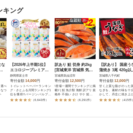
ンキング
なな
【2026年上半期1位】
訳あり 鮭 切身 約2kg
【訳あり】 国産う
)北
エコロジープレミアム
[宮城東洋 宮城県 気仙
蒲焼き 3尾 420g以
【さ
トイレットペーパー ダ
沼市 20564991] サーモ
大きさ不揃い タレ
静岡県富士市
宮城県気仙沼市
茨城県八千代町
7
ブル 96ロール 日用品
ン
椒付き
寄付金額
14,000
円
寄付金額
12,500
円
寄付金額
12,000
円
人気
も選べ
トイレットペーパーランキン
\登場一週間でランキングに掲
甘く上質な脂がのった
ななつ
グ・さとふる月間ランキング1
載!/ | 鮭 魚介類 海鮮 訳アリ 規
なぎを、素材の味を十
い
位を獲得!!バージンパルプ配
格外 不揃い さけ サケ 鮭切身
かして、丹念に焼き上
合、柔らかく使い心地の良さ
シャケ 切り身 冷凍 家庭用 お
た。タレにもこだわり
（6,643件）
（6,291件）
（415件
を追求した上質なトイレット
かず 弁当 サーモン 銀鮭切り
代町にある『横島醤油
ペーパーです。
身
限会社』の醤油入り
が、うなぎの旨味をよ
ひきたてます。焼きあ
うなぎは真空パックに
すぐさま急速冷凍し、
さを逃すことなくお届け
後、グリルや電子レン