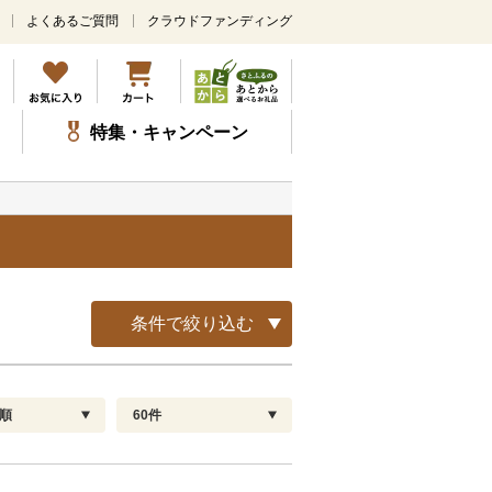
よくあるご質問
クラウドファンディング
メ
イ
ン
コ
ン
特集・キャンペーン
テ
ン
ツ
に
ス
キ
ッ
プ
条件で絞り込む
順
60件
配送指定
解除
順
30
お届け日時指定可
60