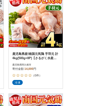
鹿児島県産!南国元気鶏 手羽元 計
4kg(500g×8P)【さるがく水産】a
kn028-38
鹿児島県阿久根市
寄付金額
14,000
円
（0件）
冷凍