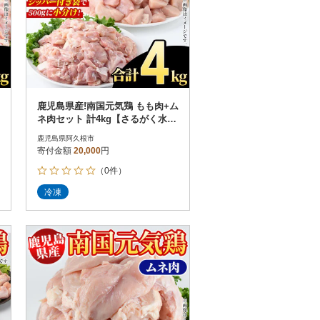
鹿児島県産!南国元気鶏 もも肉+ム
ネ肉セット 計4kg【さるがく水
産】akn028-12
鹿児島県阿久根市
寄付金額
20,000
円
（0件）
冷凍