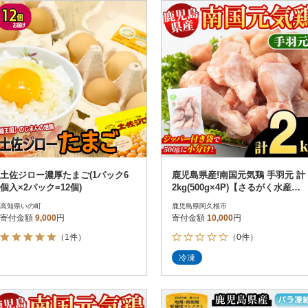
円
レビュー
レビュー
決済方法
解除
寄付金額
PayPay
発送種別
解除
クレジットカード決済
寄付金額
通常
Amazon Pay
冷蔵便
楽天ペイ
冷凍便
メルペイ
コンビニ支払い
ソフトバンクまとめて支払い
au PAY（auかんたん決済）
土佐ジロー濃厚たまご(1パック6
鹿児島県産!南国元気鶏 手羽元 計
d払い
個入×2パック=12個)
2kg(500g×4P)【さるがく水産】a
金融機関(Pay-easy決済)
kn028-02
高知県いの町
鹿児島県阿久根市
寄付金額
9,000
円
寄付金額
10,000
円
（1件）
（0件）
解除
結果を見る（
41
件
冷凍