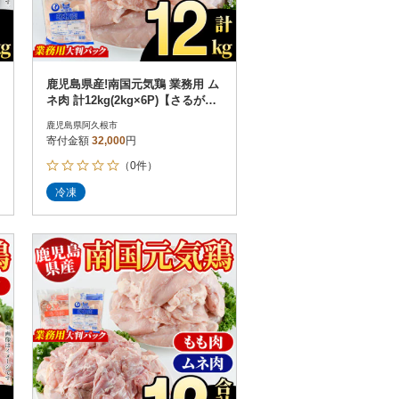
鹿児島県産!南国元気鶏 業務用 ム
ネ肉 計12kg(2kg×6P)【さるがく
水産】akn028-22
鹿児島県阿久根市
寄付金額
32,000
円
（0件）
冷凍