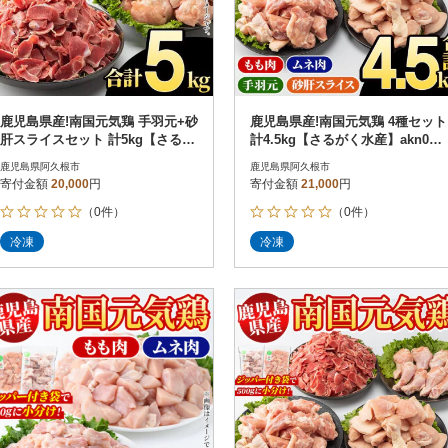
鹿児島県産!南国元気鶏 手羽元+砂
鹿児島県産!南国元気鶏 4種セット
肝スライスセット 計5kg【さるが
計4.5kg【さるがく水産】akn028-
く水産】akn028-13
14
鹿児島県阿久根市
鹿児島県阿久根市
寄付金額
20,000
円
寄付金額
21,000
円
（0件）
（0件）
冷凍
冷凍