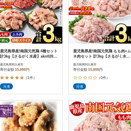
鹿児島県産!南国元気鶏 4種セット
鹿児島県産!南国元気鶏 もも肉+ム
計3kg【さるがく水産】akn028-1
ネ肉セット 計3kg【さるがく水
1
産】akn028-10
鹿児島県阿久根市
鹿児島県阿久根市
寄付金額
15,000
円
寄付金額
15,000
円
（1件）
（0件）
冷凍
冷凍