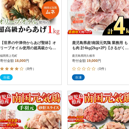
【世界の中津侍からあげ聖林】オ
鹿児島県産!南国元気鶏 業務用 も
リーブオイル使用の超高級からあ
も肉 計4kg(2kg×2P)【さるがく水
げ(1kg)
産】akn028-40
福岡県上毛町
鹿児島県阿久根市
寄付金額
18,000
円
寄付金額
19,000
円
（8件）
（0件）
冷蔵
冷凍