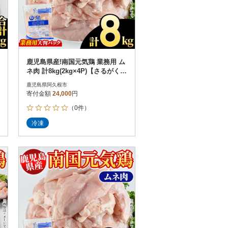
鹿児島県産!南国元気鶏 業務用 ム
ネ肉 計8kg(2kg×4P)【さるがく水
産】akn028-15
鹿児島県阿久根市
寄付金額
24,000
円
（0件）
冷凍