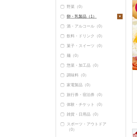
野菜（0）
豚肉（加工品）（0）
卵・乳製品（1）
鶏肉（40）
酒・アルコール（0）
鶏肉（精肉）（38）
鹿肉（0）
卵（1）
飲料・ドリンク（0）
ハム・ソーセージ
馬肉（0）
チーズ（0）
（0）
菓子・スイーツ（0）
羊肉・ラム肉（ジンギ
ヨーグルト（0）
唐揚げ（0）
スカン）（0）
麺（0）
牛乳（0）
中津からあげ（1）
鴨肉（0）
惣菜・加工品（0）
バター（0）
水炊き（0）
猪肉（0）
調味料（0）
その他乳製品（0）
地鶏（0）
その他肉・加工品
家電製品（0）
（0）
赤鶏さつま（0）
旅行券・宿泊券（0）
その他鶏肉（1）
体験・チケット（0）
雑貨・日用品（0）
スポーツ・アウトドア
（0）