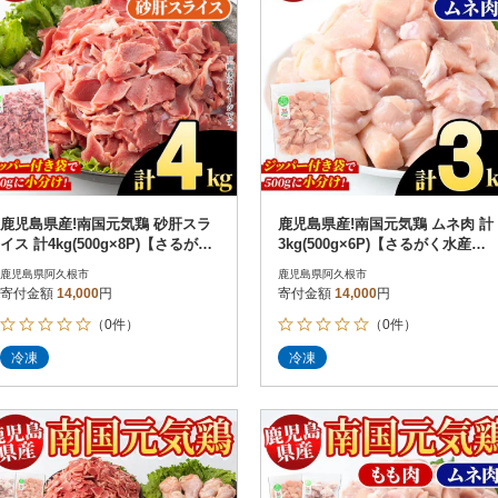
鹿児島県産!南国元気鶏 砂肝スラ
鹿児島県産!南国元気鶏 ムネ肉 計
イス 計4kg(500g×8P)【さるがく
3kg(500g×6P)【さるがく水産】a
水産】akn028-03
kn028-07
鹿児島県阿久根市
鹿児島県阿久根市
寄付金額
14,000
円
寄付金額
14,000
円
（0件）
（0件）
冷凍
冷凍