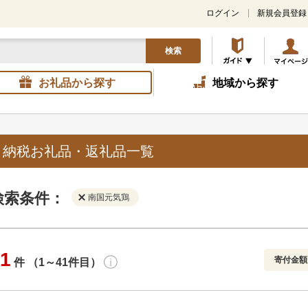
ログイン
新規会員登録
検索
お礼品から探す
地域から探す
と納税お礼品・返礼品一覧
検索条件：
南国元気鶏
1
寄付金額
件 （1～41件目）
寄付金額
解除
地域
解除
おすすめ
円～
新着順