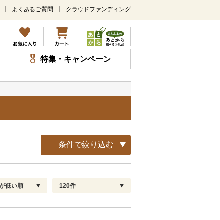
よくあるご質問
クラウドファンディング
メ
イ
ン
コ
ン
特集・キャンペーン
テ
ン
ツ
に
ス
キ
ッ
プ
条件で絞り込む
が低い順
120件
配送指定
解除
順
30
お届け日時指定可
60