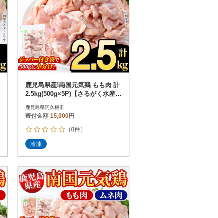
鹿児島県産!南国元気鶏 もも肉 計
2.5kg(500g×5P)【さるがく水産】
akn028-09
鹿児島県阿久根市
寄付金額
15,000
円
（0件）
冷凍