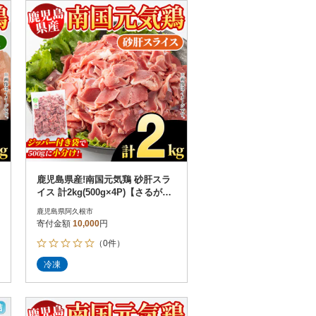
お届け時間帯指定可
発送される月指定可
件数順
90
評価順
120
が高い順
その他
解除
が低い順
さとふる限定のお礼品
定期便
さとふるアプリdeワンストップ申請
対象
鹿児島県産!南国元気鶏 砂肝スラ
イス 計2kg(500g×4P)【さるがく
水産】akn028-03
鹿児島県阿久根市
寄付金額
10,000
円
（0件）
）
冷凍