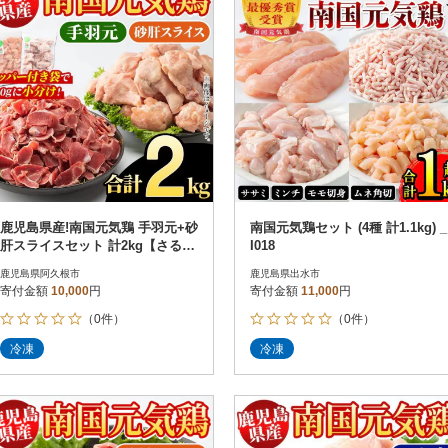
鹿児島県産!南国元気鶏 手羽元+砂
南国元気鶏セット (4種 計1.1kg) _
肝スライスセット 計2kg【さるが
I018
く水産】akn028-04
鹿児島県阿久根市
鹿児島県出水市
寄付金額
10,000
円
寄付金額
11,000
円
（0件）
（0件）
冷凍
冷凍