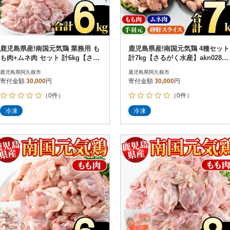
鹿児島県産!南国元気鶏 業務用 も
鹿児島県産!南国元気鶏 4種セット
も肉+ムネ肉 セット 計6kg【さる
計7kg【さるがく水産】akn028-2
がく水産】akn028-20
1
鹿児島県阿久根市
鹿児島県阿久根市
寄付金額
30,000
円
寄付金額
30,000
円
（0件）
（0件）
冷凍
冷凍