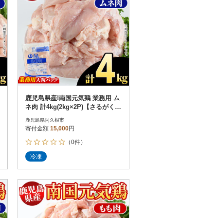
鹿児島県産!南国元気鶏 業務用 ム
ネ肉 計4kg(2kg×2P)【さるがく水
産】akn028-41
鹿児島県阿久根市
寄付金額
15,000
円
（0件）
冷凍