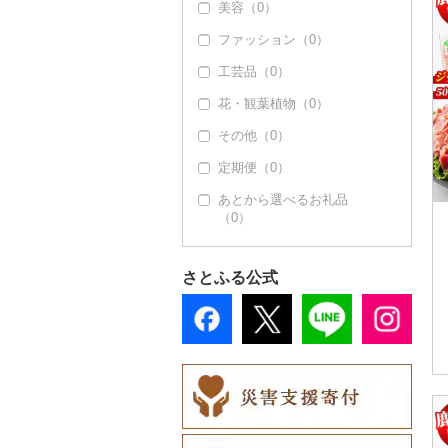
美容（0）
ファッション（0）
工芸品（0）
花・観葉植物（0）
その他（0）
定期便（0）
あとから選べるお礼品
（0）
さとふる公式