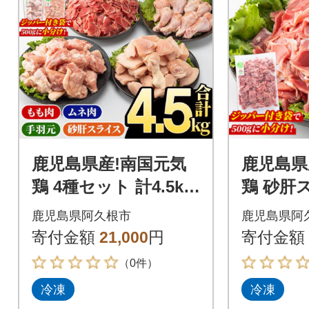
鹿児島県産!南国元気
鹿児島県
鶏 4種セット 計4.5kg
鶏 砂肝
【さるがく水産】akn
g(500g
鹿児島県阿久根市
鹿児島県阿
028-14
く水産】ak
寄付金額
21,000
円
寄付金額
（0件）
冷凍
冷凍