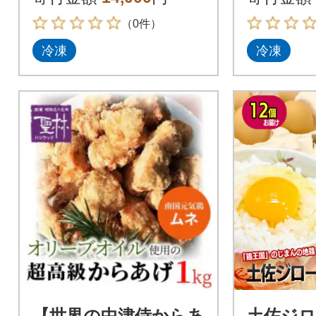
（0件）
冷凍
冷凍
【世界の中津侍からあ
土佐ジロ