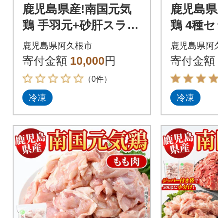
鹿児島県産!南国元気
鹿児島県
鶏 手羽元+砂肝スライ
鶏 4種セ
スセット 計2kg【さ
【さるが
鹿児島県阿久根市
鹿児島県阿
るがく水産】akn028-
028-11
寄付金額
10,000
円
寄付金額
04
（0件）
冷凍
冷凍