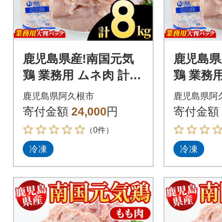
鹿児島県産!南国元気
鹿児島県
鶏 業務用 ムネ肉 計8k
鶏 業務用
g(2kg×4P)【さるがく
g(2kg
鹿児島県阿久根市
鹿児島県阿
水産】akn028-15
水産】akn
寄付金額
24,000
円
寄付金額
（0件）
冷凍
冷凍