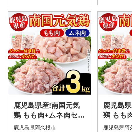
鹿児島県産!南国元気
鹿児島県
鶏 もも肉+ムネ肉セッ
鶏 もも
ト 計3kg【さるがく
ト 計4
鹿児島県阿久根市
鹿児島県阿