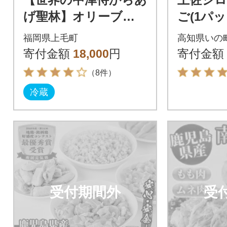
げ聖林】オリーブオ
ご(1パッ
イル使用の超高級か
ック=12
福岡県上毛町
高知県いの
らあげ(1kg)
寄付金額
18,000
円
寄付金額
（8件）
冷蔵
受付期間外
受