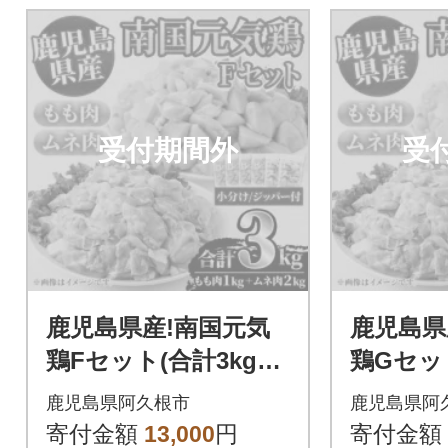
受付期間外
受
鹿児島県産!南国元気
鹿児島県
鶏Fセット(合計3kg・
鶏Gセッ
もも肉:500g×2P、ム
もも肉:5
鹿児島県阿久根市
鹿児島県阿
ネ肉:500g×4P)
ネ肉:500
寄付金額
13,000
円
寄付金額