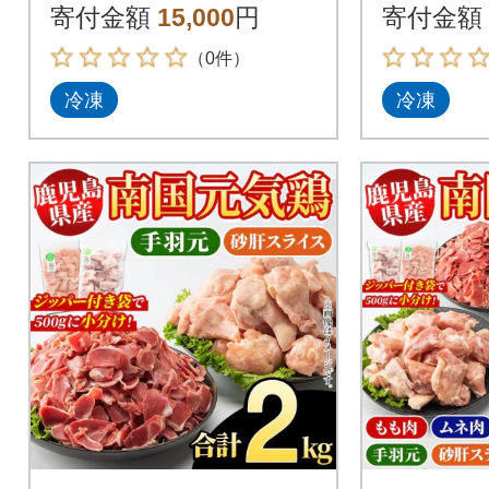
水産】akn028-10
水産】akn
寄付金額
15,000
円
寄付金額
（0件）
冷凍
冷凍