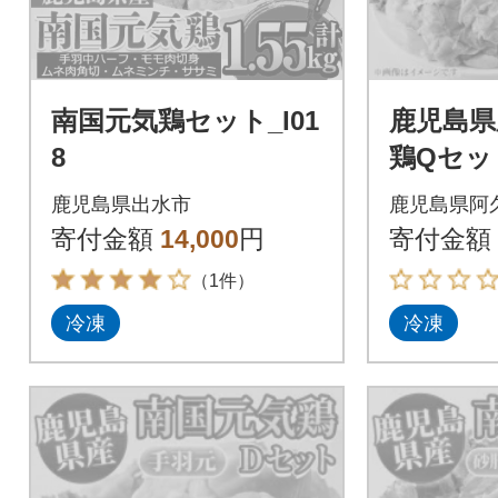
南国元気鶏セット_I01
鹿児島県
8
鶏Qセット
g・もも肉
鹿児島県出水市
鹿児島県阿
ムネ肉:2k
寄付金額
14,000
円
寄付金額
（1件）
冷凍
冷凍