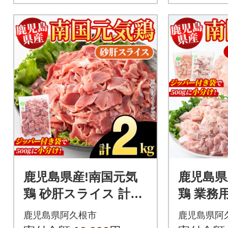
鹿児島県産!南国元気
鹿児島県
鶏 砂肝スライス 計2k
鶏 業務
g(500g×4P)【さるが
ネ肉 セッ
鹿児島県阿久根市
鹿児島県阿
く水産】akn028-03
【さるが