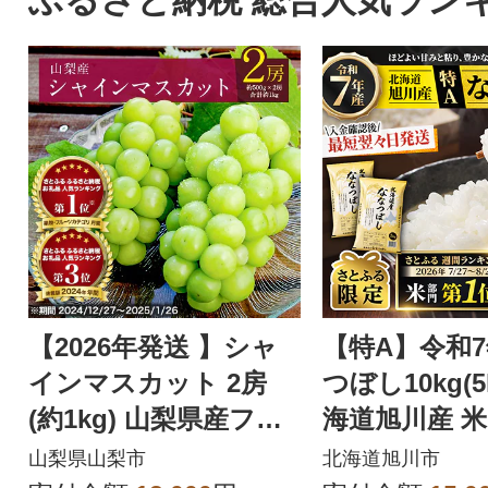
ふるさと納税 総合人気ラン
【2026年発送 】シャ
【特A】令和
インマスカット 2房
つぼし10kg(5
(約1kg) 山梨県産フル
海道旭川産 米
ーツ 人気のぶどう
【さとふる限定
山梨県山梨市
北海道旭川市