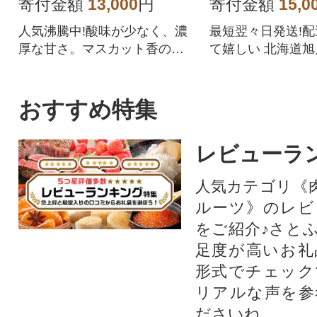
57
寄付金額
13,000
円
寄付金額
15,0
人気沸騰中!酸味が少なく、濃
最短翌々日発送!
厚な甘さ。マスカット香の芳
て嬉しい 北海道
醇な香りが特徴のシャインマ
ぼしをぜひご賞味
スカット。シャインマスカッ
トを中心にぶどうをたくさん
おすすめ特集
作っている農家が自信を持っ
てお届けします。
レビューラ
人気カテゴリ《
ルーツ》のレビ
をご紹介♪さと
足度が高いお礼
形式でチェック
リアルな声を参
ださいね。