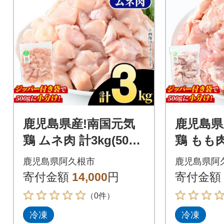
鹿児島県産!南国元気
鹿児島県
鶏 ムネ肉 計3kg(500g
鶏 もも肉 
×6P)【さるがく水
g×5P)
鹿児島県阿久根市
鹿児島県阿
産】akn028-07
産】akn0
寄付金額
14,000
円
寄付金額
（0件）
冷凍
冷凍