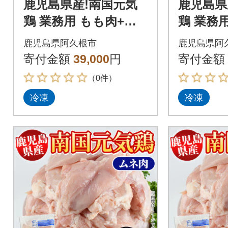
鹿児島県産!南国元気
鹿児島県
鶏 業務用 もも肉+ム
鶏 業務用
ネ肉 セット 計12kg
kg(2kg
鹿児島県阿久根市
鹿児島県阿
【さるがく水産】akn
く水産】ak
寄付金額
39,000
円
寄付金額
028-25
（0件）
冷凍
冷凍