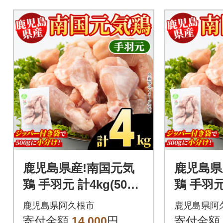
鹿児島県産!南国元気
鹿児島県
鶏 手羽元 計4kg(500g
鶏 手羽元 
×8P)【さるがく水
×4P)
鹿児島県阿久根市
鹿児島県阿
産】akn028-38
産】akn0
寄付金額
14,000
円
寄付金額