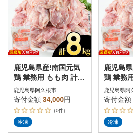
鹿児島県産!南国元気
鹿児島県
鶏 業務用 もも肉 計8k
鶏 業務用
g(2kg×4P)【さるがく
g(2kg
鹿児島県阿久根市
鹿児島県阿
水産】akn028-23
水産】akn
寄付金額
34,000
円
寄付金額
（0件）
冷凍
冷凍