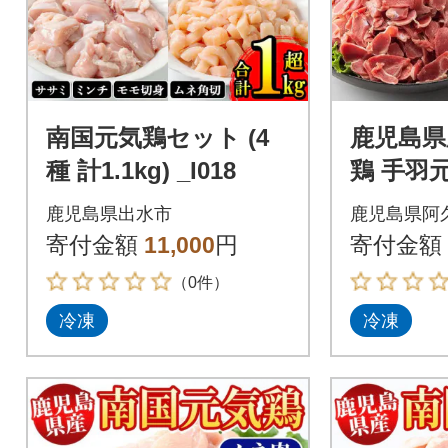
南国元気鶏セット (4
鹿児島県
種 計1.1kg) _I018
鶏 手羽
スセット
鹿児島県出水市
鹿児島県阿
るがく水産
寄付金額
11,000
円
寄付金額
13
（0件）
冷凍
冷凍