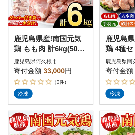
鹿児島県産!南国元気
鹿児島県
鶏 もも肉 計6kg(500g
鶏 4種セ
×12P)【さるがく水
【さるが
鹿児島県阿久根市
鹿児島県阿
産】akn028-26
028-21
寄付金額
33,000
円
寄付金額
（0件）
冷凍
冷凍