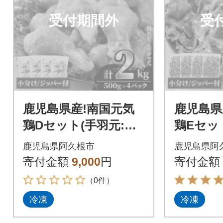
受付期間外
受
鹿児島県産!南国元気
鹿児島県
鶏Dセット(手羽元:計2
鶏Eセッ
kg・500g×4P) さる
イス:計2k
鹿児島県阿久根市
鹿児島県阿
がく水産 a-10-39
P) さる
寄付金額
9,000
円
寄付金額
40
（0件）
冷凍
冷凍