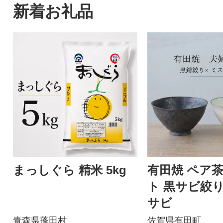
新着お礼品
まっしぐら 精米 5kg
有田焼 ペア
ト 黒サビ絞
サビ
青森県蓬田村
佐賀県有田町