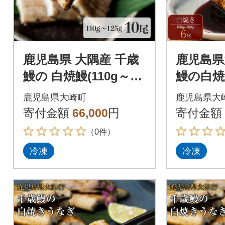
鹿児島県 大隅産 千歳
鹿児島県
鰻の 白焼鰻(110g～12
鰻の白焼
5g) 10尾
鹿児島県大崎町
鹿児島県大
寄付金額
66,000
円
寄付金額
（0件）
冷凍
冷凍