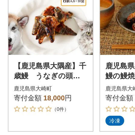
【鹿児島県大隅産】千
鹿児島県
歳鰻 うなぎの頭の
鰻の鰻焼
ペットフード 1袋6
セット
鹿児島県大崎町
鹿児島県大
個×10袋
寄付金額
18,000
円
寄付金額
（0件）
冷凍