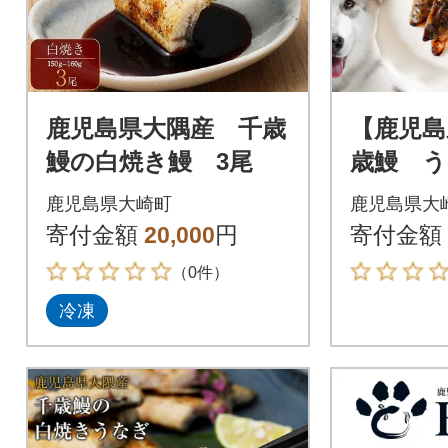
鹿児島県大隅産 千歳
【鹿児島
鰻の白焼き鰻 3尾
歳鰻 
ペット
鹿児島県大崎町
鹿児島県大
装 1袋1
寄付金額
20,000
円
寄付金額
（0件）
冷凍