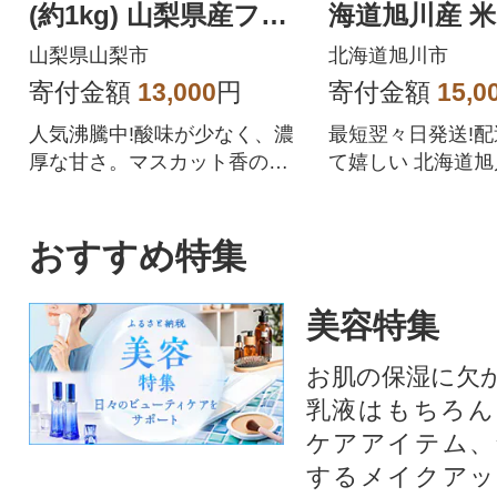
(約1kg) 山梨県産フル
海道旭川産 米
ーツ 人気のぶどう
【さとふる限定
山梨県山梨市
北海道旭川市
57
寄付金額
13,000
円
寄付金額
15,0
人気沸騰中!酸味が少なく、濃
最短翌々日発送!
厚な甘さ。マスカット香の芳
て嬉しい 北海道
醇な香りが特徴のシャインマ
ぼしをぜひご賞味
スカット。シャインマスカッ
トを中心にぶどうをたくさん
おすすめ特集
作っている農家が自信を持っ
てお届けします。
美容特集
お肌の保湿に欠
乳液はもちろん
ケアアイテム、
するメイクアッ