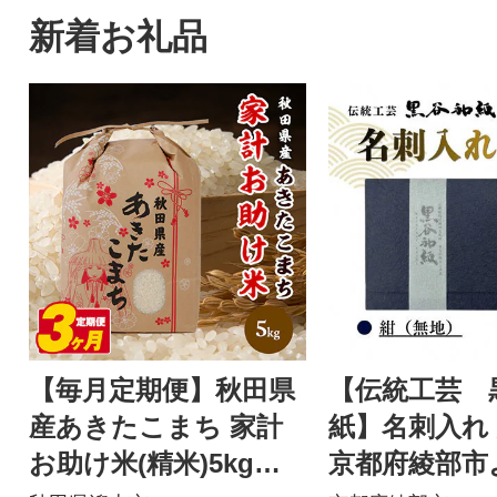
新着お礼品
【毎月定期便】秋田県
【伝統工芸 
産あきたこまち 家計
紙】名刺入れ 
お助け米(精米)5kg全3
京都府綾部市