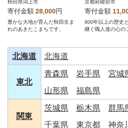
回
用としても
秋田県潟上市
京都府綾部市
寄付金額
28,000
円
寄付金額
11,0
豊かな大地が育んだ秋田生ま
800年以上の歴史
れのあきたこまちです。
継ぐ職人達の心の
紙製品
北海道
北海道
青森県
岩手県
宮城
東北
山形県
福島県
茨城県
栃木県
群馬
関東
千葉県
東京都
神奈