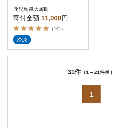
焼1尾・蒲焼き1尾 合
鹿児島県大崎町
計2尾セット(1尾110g
寄付金額
11,000
円
～130g)
（1件）
冷凍
31件
（1～31件目）
1