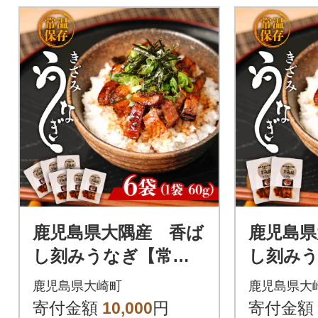
鹿児島県大隅産 香ば
鹿児島県
し刻みうなぎ【常温
し刻み
保存可】 6袋
保存可】
鹿児島県大崎町
鹿児島県大
寄付金額
10,000
円
寄付金額