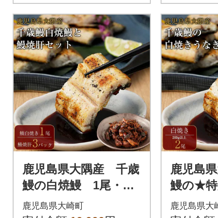
鹿児島県大隅産 千歳
鹿児島県
鰻の白焼鰻 1尾・鰻
鰻の★
焼肝セット
2尾【数
鹿児島県大崎町
鹿児島県大