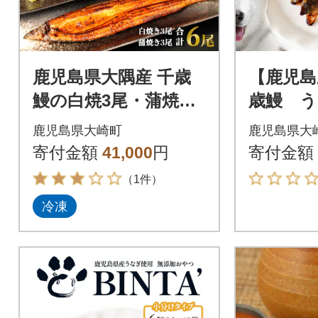
鹿児島県大隅産 千歳
【鹿児島
鰻の白焼3尾・蒲焼き3
歳鰻 
尾
ペットフ
鹿児島県大崎町
鹿児島県大
個×10袋
寄付金額
41,000
円
寄付金額
（1件）
冷凍