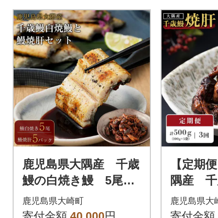
鹿児島県大隅産 千歳
【定期便
鰻の白焼き鰻 5尾・
隅産 千
鰻焼肝セット
5パック
鹿児島県大崎町
鹿児島県大
寄付金額
40,000
円
寄付金額