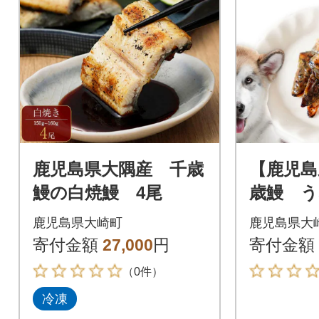
鹿児島県大隅産 千歳
【鹿児島
鰻の白焼鰻 4尾
歳鰻 
ペット
鹿児島県大崎町
鹿児島県大
装 1袋
寄付金額
27,000
円
寄付金額
（0件）
冷凍