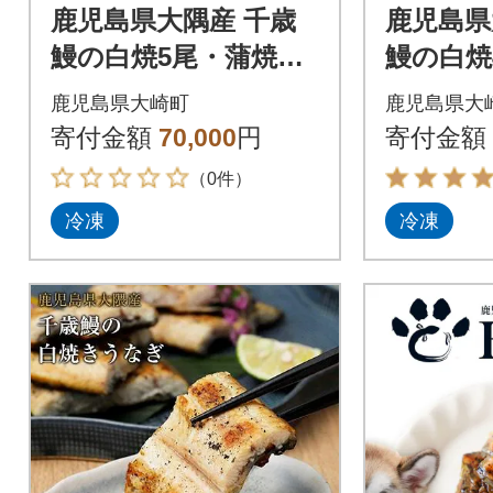
鹿児島県大隅産 千歳
鹿児島県大
鰻の白焼5尾・蒲焼き5
鰻の白焼
尾 合計10尾
尾
鹿児島県大崎町
鹿児島県大
寄付金額
70,000
円
寄付金額
（0件）
冷凍
冷凍