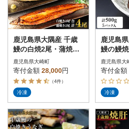
鹿児島県大隅産 千歳
鹿児島県
鰻の白焼2尾・蒲焼き2
鰻の鰻焼
尾 合計4尾セット
ット
鹿児島県大崎町
鹿児島県大
寄付金額
28,000
円
寄付金額
（4件）
冷凍
冷凍