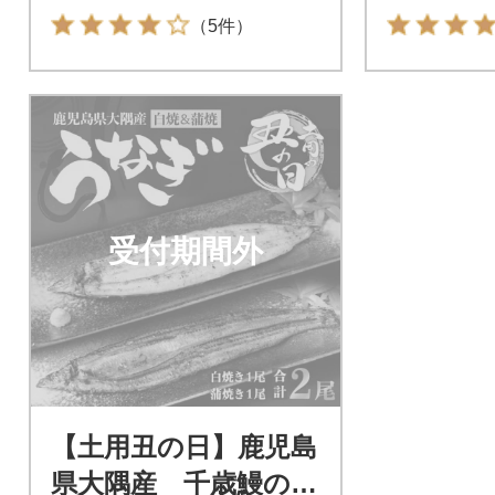
（5件）
受付期間外
【土用丑の日】鹿児島
県大隅産 千歳鰻の白