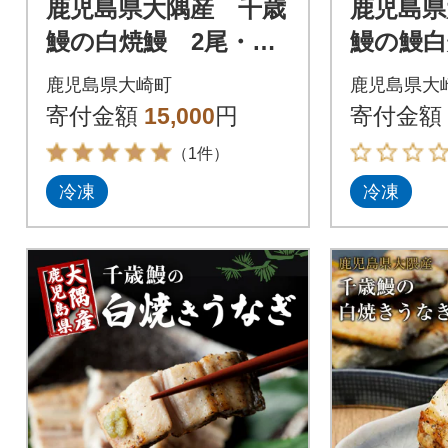
鹿児島県大隅産 千歳
鹿児島県
鰻の白焼鰻 2尾・鰻
鰻の鰻白
焼肝セット
焼肝セ
鹿児島県大崎町
鹿児島県大
寄付金額
15,000
円
寄付金額
（1件）
冷凍
冷凍