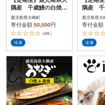
隅産 千歳鰻の白焼鰻
隅産 千
「大」2尾×3回
「大」2
鹿児島県大崎町
鹿児島県大
寄付金額
50,000
円
寄付金額
（0件）
冷凍
冷凍