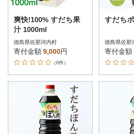
爽快!100% すだち果
すだちポン
汁 1000ml
徳島県佐那河内村
徳島県佐那
寄付金額
9,000
円
寄付金額
（0件）