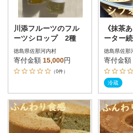
川添フルーツのフル
《抹茶
ーツシロップ 2種
ーター続
アンジ
徳島県佐那河内村
徳島県佐那
わのシ
寄付金額
15,000
円
寄付金額
キ 1ホ
（0件）
cm
冷蔵