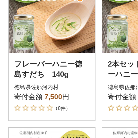
フレーバーハニー徳
2本セッ
島すだち 140g
ーハニー
40g×2
徳島県佐那河内村
徳島県佐那
寄付金額
7,500
円
寄付金額
（0件）