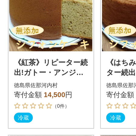
《紅茶》リピーター続
《はち
出!ガトー・アンジェ
ター続出
のふわっふわのシフ
ンジェ
徳島県佐那河内村
徳島県佐那
ォンケーキ 1ホール
のシフォ
寄付金額
14,500
円
寄付金額
(直径約23cm)
ホール(直
（0件）
冷蔵
冷蔵