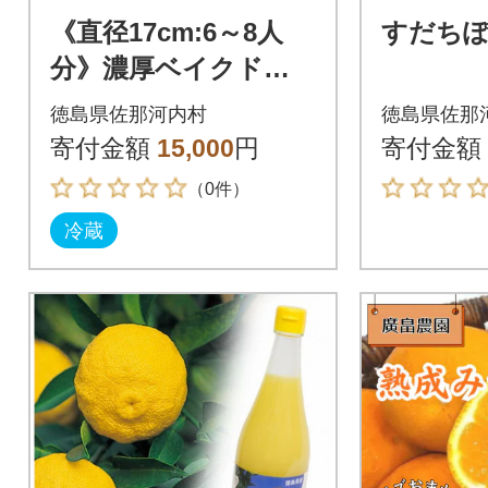
《直径17cm:6～8人
すだち
分》濃厚ベイクドチ
ーズケーキ1ホール
徳島県佐那河内村
徳島県佐那
クリームチーズたっ
寄付金額
15,000
円
寄付金額
ぷり!
（0件）
冷蔵