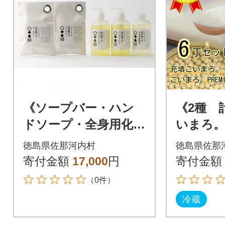
《ソープバー・ハン
《2種 
ドソープ・全身用化粧
いまろ。
水:計5個》「山神果樹
ろ。PRE
徳島県佐那河内村
徳島県佐那
薬草園」 柚子のウォ
比べセッ
寄付金額
17,000
円
寄付金額
ッシュ&ケアセットD
村のお
（0件）
冷蔵