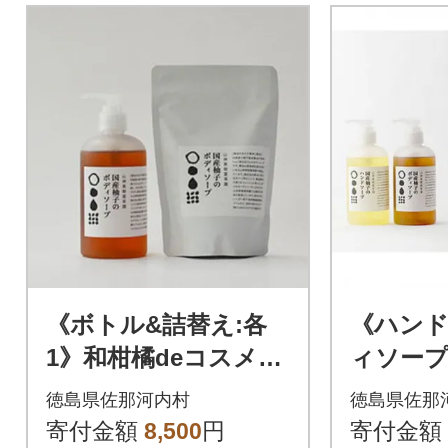
《ボトル&詰替え:各
《ハンド
1》和柑橘deコスメ
ィソープ
「山神果樹薬草園」
神果樹薬
徳島県佐那河内村
徳島県佐那
柚子のボディソープ
のハンド
寄付金額
8,500
円
寄付金額