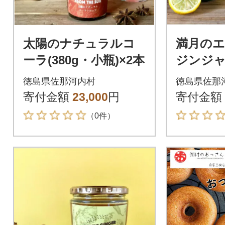
太陽のナチュラルコ
満月の
ーラ(380g・小瓶)×2本
ジンジ
ップ(38
徳島県佐那河内村
徳島県佐那
寄付金額
23,000
円
寄付金額
（0件）