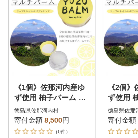
《1個》佐那河内産ゆ
《2個》
ず使用 柚子バーム 5.5
ず使用 柚
g 手のひらサイズ!
g 手の
徳島県佐那河内村
徳島県佐那
さっと取り出せてす
さっと
寄付金額
8,500
円
寄付金額
ぐに潤います
ぐに潤
（0件）