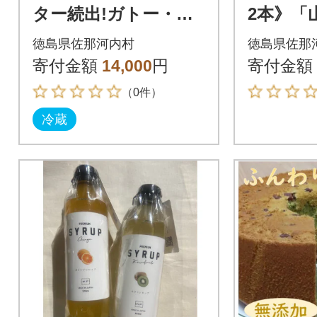
ター続出!ガトー・ア
2本》「
ンジェのふわっふわ
園」柑橘
徳島県佐那河内村
徳島県佐那
のシフォンケーキ 1
ル 2本
寄付金額
14,000
円
寄付金額
ホール(直径約23cm)
ロップ)
（0件）
冷蔵