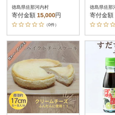
果樹薬草
徳島県佐那河内村
徳島県佐那
ウォッシ
寄付金額
15,000
円
寄付金額
ト A
（0件）