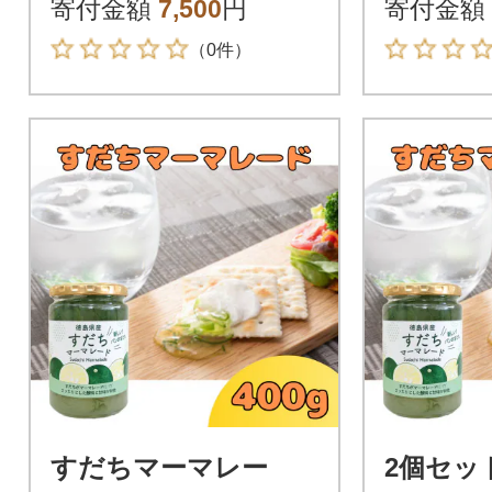
寄付金額
7,500
円
寄付金額
（0件）
すだちマーマレー
2個セッ