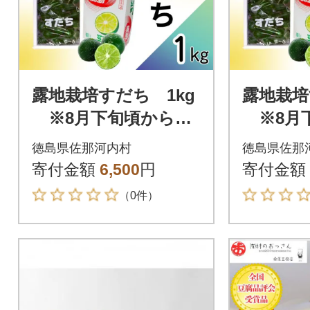
露地栽培すだち 1kg
露地栽培
※8月下旬頃から発
※8月
送
送
徳島県佐那河内村
徳島県佐那
寄付金額
6,500
円
寄付金額
（0件）