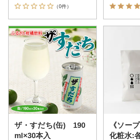
セット
セット
（0件）
ザ・すだち(缶) 190
《ソープ
ml×30本入
化粧水: