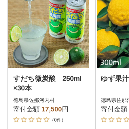
すだち微炭酸 250ml
ゆず果汁 
×30本
徳島県佐那河内村
徳島県佐那
寄付金額
17,500
円
寄付金額
（0件）