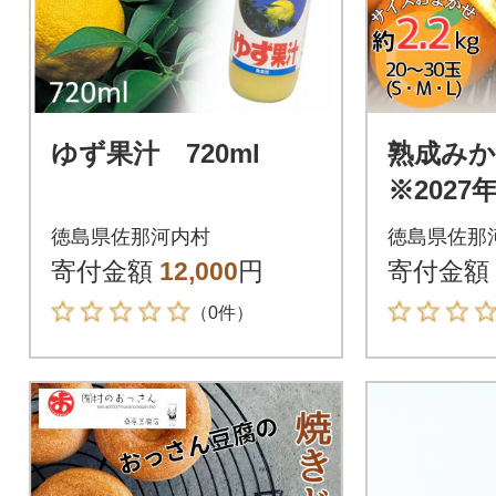
ゆず果汁 720ml
熟成み
※2027
ら発送
徳島県佐那河内村
徳島県佐那
寄付金額
12,000
円
寄付金額
（0件）