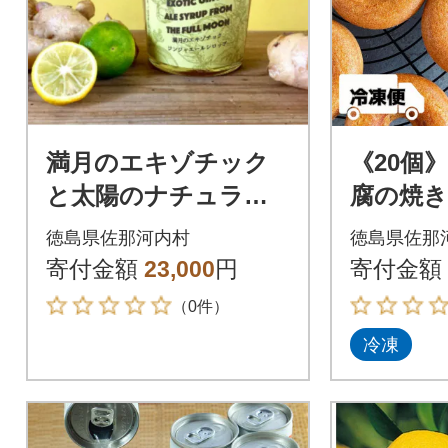
満月のエキゾチック
《20個
と太陽のナチュラル
腐の焼
コーラ(380g・小瓶×
小麦、卵
徳島県佐那河内村
徳島県佐那
各1本)
製品・保
寄付金額
23,000
円
寄付金額
（0件）
冷凍