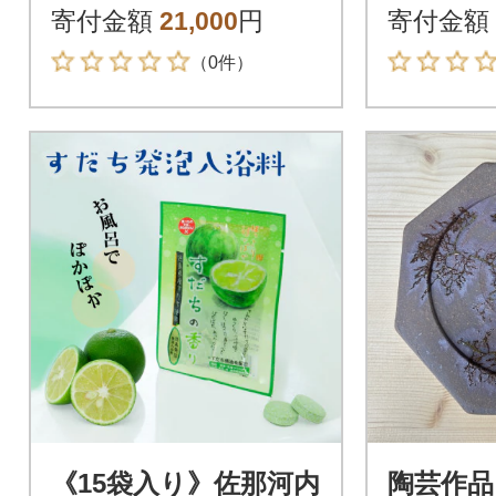
さっと取り出せてす
レット
寄付金額
21,000
円
寄付金額
ぐに潤います
（0件）
《15袋入り》佐那河内
陶芸作品