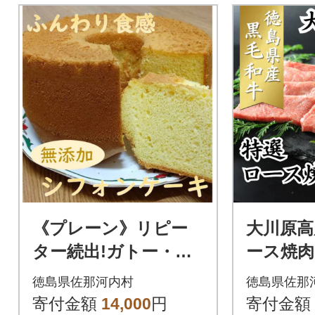
《プレーン》リピー
大川原高
ター続出!ガトー・ア
ース焼肉 
ンジェのふわっふわ
徳島県佐那河内村
徳島県佐那
のシフォンケーキ 1
寄付金額
14,000
円
寄付金額