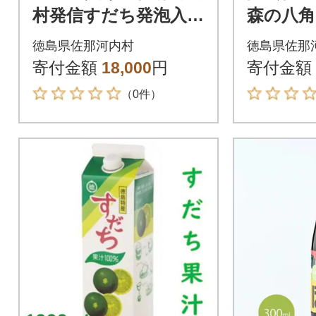
村発信すだち発泡入浴
森の八角
料 使いやすいタブ
9cm×約
徳島県佐那河内村
徳島県佐那
レット
きの葉
寄付金額
18,000
円
寄付金額
（0件）