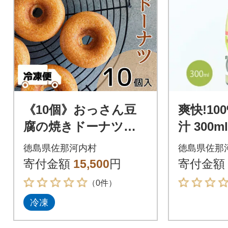
《10個》おっさん豆
爽快!10
腐の焼きドーナツ
汁 300ml
小麦、卵、白砂糖、乳
徳島県佐那河内村
徳島県佐那
製品・保存料不使用!!
寄付金額
15,500
円
寄付金額
（0件）
冷凍