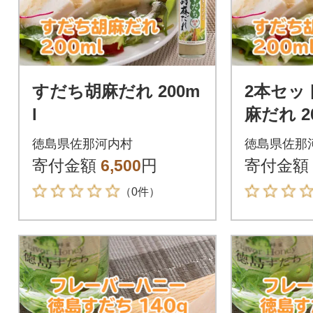
すだち胡麻だれ 200m
2本セッ
l
麻だれ 20
徳島県佐那河内村
徳島県佐那
寄付金額
6,500
円
寄付金額
（0件）