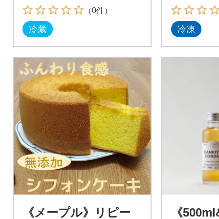
ホール(直径約23cm)
（0件）
冷蔵
冷凍
《メープル》リピー
《500ml