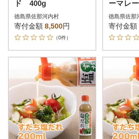
ド 400g
ーマレード
徳島県佐那河内村
徳島県佐那
寄付金額
8,500
円
寄付金額
（0件）