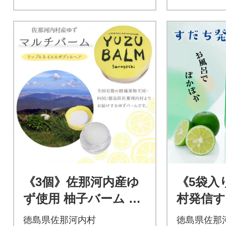
《3個》佐那河内産ゆ
《5袋入
ず使用 柚子バーム 5.5
村発信す
g 手のひらサイズ!
料 使
徳島県佐那河内村
徳島県佐那