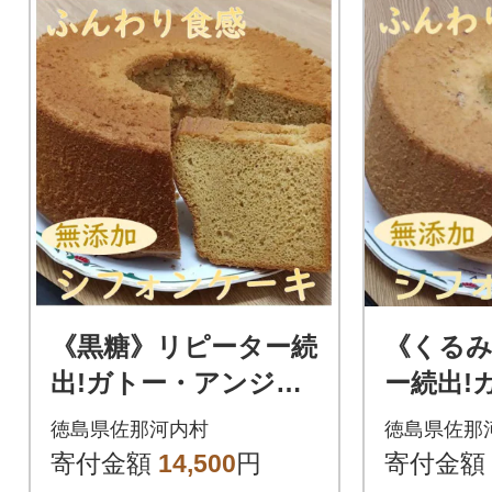
《黒糖》リピーター続
《くる
出!ガトー・アンジェ
ー続出!
のふわっふわのシフ
ジェの
徳島県佐那河内村
徳島県佐那
ォンケーキ 1ホール
シフォン
寄付金額
14,500
円
寄付金額
(直径約23cm)
ール(直径