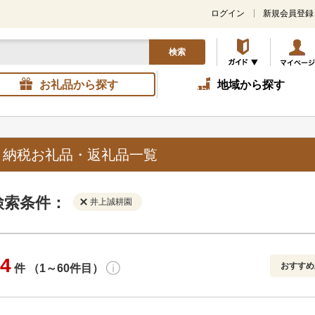
ログイン
新規会員登録
検索
お礼品から探す
地域から探す
と納税お礼品・返礼品一覧
検索条件：
井上誠耕園
4
おすすめ
件 （1～60件目）
寄付金額
解除
地域
解除
おすすめ
円～
新着順