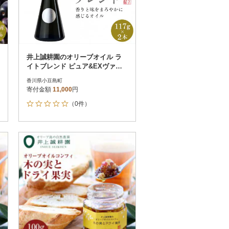
井上誠耕園のオリーブオイル ラ
イトブレンド ピュア&EXヴァー
ジン (117g×2本)
香川県小豆島町
寄付金額
11,000
円
（0件）