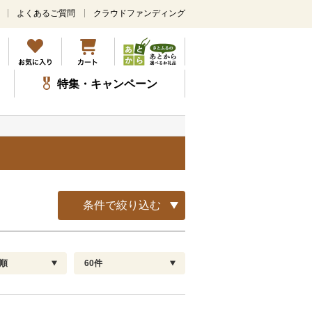
よくあるご質問
クラウドファンディング
メ
イ
ン
コ
ン
特集・キャンペーン
テ
ン
ツ
に
ス
キ
ッ
プ
条件で絞り込む
順
60件
配送指定
解除
順
30
お届け日時指定可
60