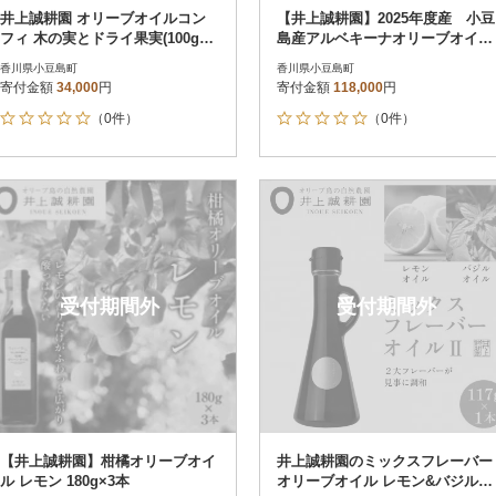
井上誠耕園 オリーブオイルコン
【井上誠耕園】2025年度産 小豆
フィ 木の実とドライ果実(100g×1
島産アルベキーナオリーブオイル
0個)
135g×5本
香川県小豆島町
香川県小豆島町
寄付金額
34,000
円
寄付金額
118,000
円
（0件）
（0件）
受付期間外
受付期間外
【井上誠耕園】柑橘オリーブオイ
井上誠耕園のミックスフレーバー
ル レモン 180g×3本
オリーブオイル レモン&バジル (1