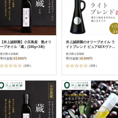
【井上誠耕園】小豆島産 熟オリ
井上誠耕園のオリーブオイル ラ
ーブオイル「蔵」(180g×3本)
イトブレンド ピュア&EXヴァー
ジン (117g×3本)
香川県小豆島町
香川県小豆島町
寄付金額
63,000
円
寄付金額
16,000
円
（0件）
（0件）