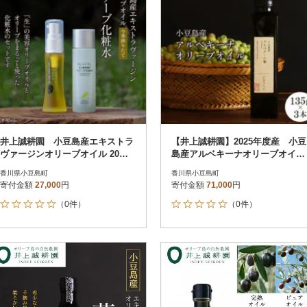
井上誠耕園 小豆島産エキストラ
【井上誠耕園】2025年度産 小豆
ヴァージンオリーブオイル 20mL
島産アルベキーナオリーブオイル
【化粧用】とミニオリーブ化粧水
135g×3本
香川県小豆島町
香川県小豆島町
セット
寄付金額
27,000
円
寄付金額
71,000
円
（0件）
（0件）