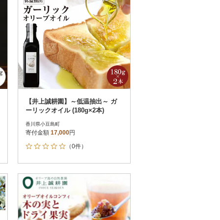
【井上誠耕園】～低温抽出～ ガ
ーリックオイル (180g×2本)
香川県小豆島町
寄付金額
17,000
円
（0件）