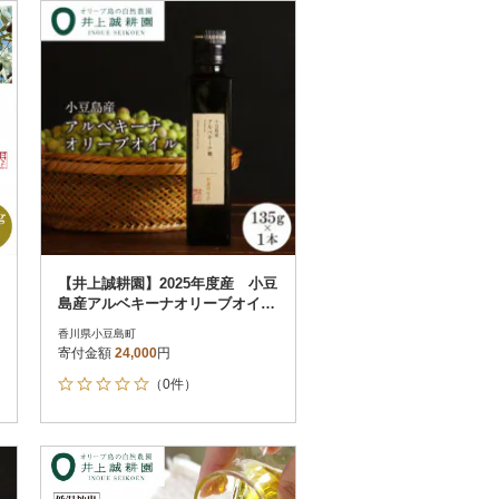
お届け時間帯指定可
発送される月指定可
件数順
90
評価順
120
が高い順
その他
解除
が低い順
さとふる限定のお礼品
定期便
さとふるアプリdeワンストップ申請
対象
【井上誠耕園】2025年度産 小豆
島産アルベキーナオリーブオイル
135g
香川県小豆島町
寄付金額
24,000
円
（0件）
）