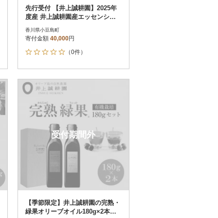
先行受付 【井上誠耕園】2025年
度産 井上誠耕園産エッセンシャ
ルオリーブオイル 30ml
香川県小豆島町
寄付金額
40,000
円
（0件）
受付期間外
【季節限定】井上誠耕園の完熟・
緑果オリーブオイル180g×2本セ