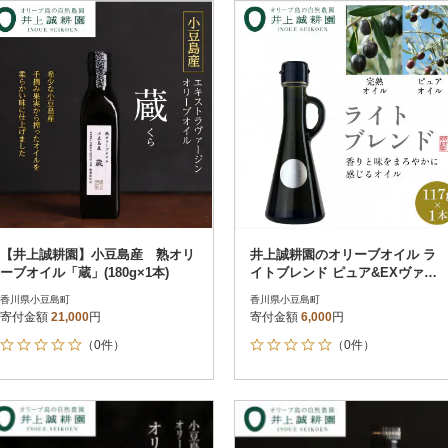
円
レビュー
レビュー
決済方法
解除
寄付金額
PayPay
発送種別
解除
クレジットカード決済
寄付金額
通常
Amazon Pay
冷蔵便
楽天ペイ
冷凍便
メルペイ
コンビニ支払い
ソフトバンクまとめて支払い
au PAY（auかんたん決済）
【井上誠耕園】小豆島産 熟オリ
井上誠耕園のオリーブオイル ラ
d払い
ーブオイル「蔵」(180g×1本)
イトブレンド ピュア&EXヴァー
金融機関(Pay-easy決済)
ジン (117g×1本)
香川県小豆島町
香川県小豆島町
寄付金額
21,000
円
寄付金額
6,000
円
（0件）
（0件）
解除
結果を見る（
94
件