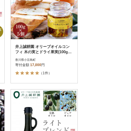
井上誠耕園 オリーブオイルコン
フィ 木の実とドライ果実(100g×5
個)
香川県小豆島町
寄付金額
17,000
円
（1件）