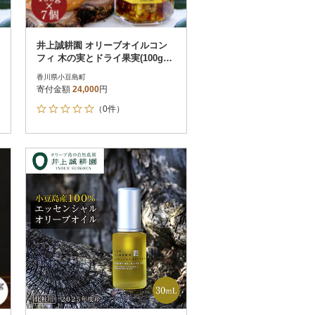
井上誠耕園 オリーブオイルコン
フィ 木の実とドライ果実(100g×7
個)
香川県小豆島町
寄付金額
24,000
円
（0件）