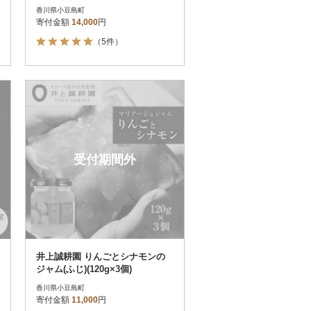
ット(スペイン農場産)
香川県小豆島町
寄付金額
14,000
円
（5件）
受付期間外
井上誠耕園 りんごとシナモンの
ジャム(ふじ)(120g×3個)
香川県小豆島町
寄付金額
11,000
円