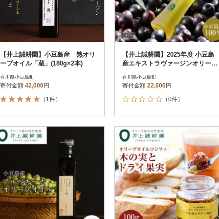
【井上誠耕園】小豆島産 熟オリ
【井上誠耕園】2025年度 小豆島
ーブオイル「蔵」(180g×2本)
産エキストラヴァージンオリーブ
オイル 20mL【化粧用】
香川県小豆島町
香川県小豆島町
寄付金額
42,000
円
寄付金額
22,000
円
（1件）
（0件）