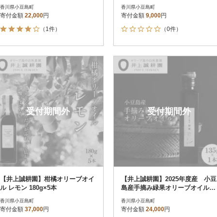
17g×1本)
香川県小豆島町
香川県小豆島町
寄付金額
22,000
円
寄付金額
9,000
円
（1件）
（0件）
受付期間外
受付期間外
【井上誠耕園】柑橘オリーブオイ
【井上誠耕園】2025年度産 小豆
ル レモン 180g×5本
島産手摘み緑果オリーブオイル 1
35g
香川県小豆島町
香川県小豆島町
寄付金額
37,000
円
寄付金額
24,000
円