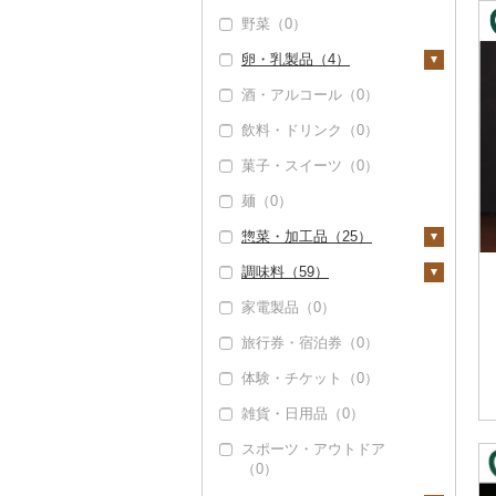
野菜（0）
卵・乳製品（4）
酒・アルコール（0）
卵（0）
飲料・ドリンク（0）
チーズ（4）
菓子・スイーツ（0）
ヨーグルト（0）
麺（0）
牛乳（0）
惣菜・加工品（25）
バター（0）
調味料（59）
その他乳製品（0）
惣菜（0）
家電製品（0）
カレー・シチュー
砂糖（0）
（0）
旅行券・宿泊券（0）
塩（0）
鍋（0）
体験・チケット（0）
醤油（0）
ピザ（0）
雑貨・日用品（0）
味噌（0）
レトルト（0）
スポーツ・アウトドア
酢（0）
（0）
スープ（0）
だし（0）