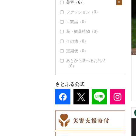
美容（6）
豆腐・納豆（0）
食用油（59）
ファッション（0）
漬物（17）
スキンケア（6）
えごま油（0）
はちみつ（0）
工芸品（0）
梅干（0）
缶詰・瓶詰（8）
化粧水・乳液・美容液
シャンプー・リンス
オリーブオイル（5
ドレッシング（1）
（1）
（0）
花・観葉植物（0）
キムチ（0）
肉（0）
乾物（0）
8）
その他調味料（0）
洗顔（0）
石鹸・ボディーソープ
その他（0）
その他漬物（17）
魚（0）
燻製（スモーク）
ごま油（0）
（0）
（0）
その他スキンケア
定期便（0）
果物（0）
その他食用油（1）
（5）
入浴剤（0）
おせち（0）
あとから選べるお礼品
ジャム（4）
アロマ（0）
（0）
その他加工品（0）
その他缶詰・瓶詰
プロテイン（0）
（4）
その他美容（0）
さとふる公式