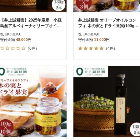
【井上誠耕園】2025年度産 小豆
井上誠耕園 オリーブオイルコン
島産アルベキーナオリーブオイル
フィ 木の実とドライ果実(100g×3
135g×2本
個)
香川県小豆島町
香川県小豆島町
寄付金額
48,000
円
寄付金額
11,000
円
（0件）
（4件）