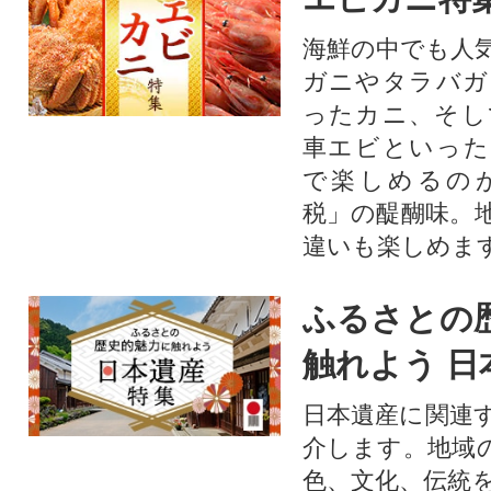
海鮮の中でも人
ガニやタラバガ
ったカニ、そし
車エビといった
で楽しめるの
税」の醍醐味。
違いも楽しめま
ふるさとの
触れよう 日
日本遺産に関連
介します。地域
色、文化、伝統