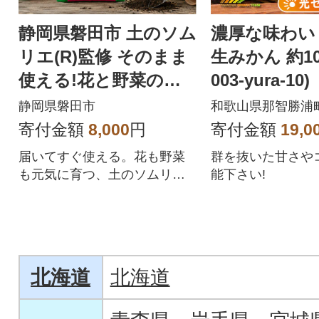
静岡県磐田市 土のソム
濃厚な味わい
リエ(R)監修 そのまま
生みかん 約10k
使える!花と野菜の
003-yura-10)
「プレミアム培養土」
静岡県磐田市
和歌山県那智勝浦
合計28L
寄付金額
8,000
円
寄付金額
19,0
届いてすぐ使える。花も野菜
群を抜いた甘さや
も元気に育つ、土のソムリエ
能下さい!
(R)こだわりの万能培養土。
北海道
北海道