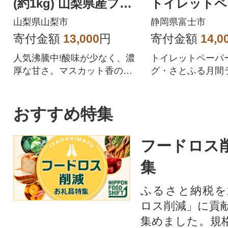
(約1kg) 山梨県産フル
トイレットペ
ーツ 人気のぶどう
ダブル 96ロ
山梨県山梨市
静岡県富士市
品 人気
寄付金額
13,000
円
寄付金額
14,0
人気沸騰中!酸味が少なく、濃
トイレットペーパ
厚な甘さ。マスカット香の芳
グ・さとふる月間
醇な香りが特徴のシャインマ
位を獲得!!バージ
スカット。シャインマスカッ
合、柔らかく使い
トを中心にぶどうをたくさん
を追求した上質な
おすすめ特集
作っている農家が自信を持っ
ペーパーです。
てお届けします。
フードロス
集
ふるさと納税を
ロス削減」に貢
集めました。規