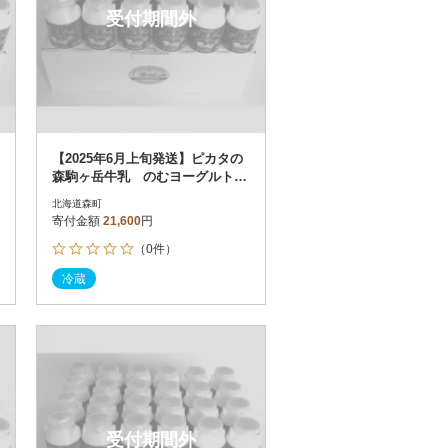
受付期間外
【2025年6月上旬発送】ピカタの
森駒ヶ岳牛乳 のむヨーグルト15
0ml×24本
北海道森町
寄付金額
21,600
円
（0件）
冷蔵
受付期間外