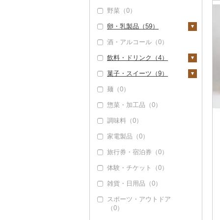
野菜（0）
卵・乳製品（59）
酒・アルコール（0）
卵（0）
飲料・ドリンク（4）
チーズ（0）
菓子・スイーツ（9）
ヨーグルト（58）
水・ミネラルウォータ
ー（0）
麺（0）
牛乳（45）
ケーキ（4）
コーヒー・コーヒー豆
惣菜・加工品（0）
バター（0）
クッキー（0）
（4）
調味料（0）
その他乳製品（0）
焼き菓子（0）
飲料（4）
茶（0）
家電製品（0）
プリン（2）
コーヒー豆（0）
果汁飲料（0）
旅行券・宿泊券（0）
ゼリー（0）
粉（0）
紅茶（0）
体験・チケット（0）
チョコレート（0）
ドリップ（0）
その他飲料・ジュース
（0）
雑貨・日用品（0）
カステラ（0）
スポーツ・アウトドア
アイス・ジェラート
（0）
（6）