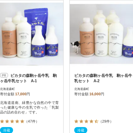
円
レビュー
レビュー
決済方法
解除
寄付金額
PayPay
発送種別
解除
クレジットカード決済
寄付金額
通常
Amazon Pay
冷蔵便
楽天ペイ
冷凍便
メルペイ
コンビニ支払い
ソフトバンクまとめて支払い
au PAY（auかんたん決済）
ピカタの森駒ヶ岳牛乳 駒
ピカタの森駒ヶ岳牛乳 駒ヶ岳牛
PR
d払い
ヶ岳牛乳セット A-1
乳セット A-2
金融機関(Pay-easy決済)
北海道森町
北海道森町
寄付金額
17,000
円
寄付金額
16,000
円
北海道道南、緑豊かな自然の中で育
解除
結果を見る（
67
件
った健康な牛の生乳で作った「乳製
品の詰め合わせ」です。
（47件）
（29件）
冷蔵
冷蔵