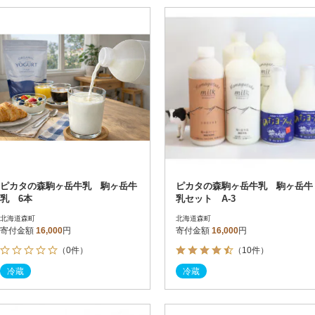
ピカタの森駒ヶ岳牛乳 駒ヶ岳牛
ピカタの森駒ヶ岳牛乳 駒ヶ岳牛
乳 6本
乳セット A-3
北海道森町
北海道森町
寄付金額
16,000
円
寄付金額
16,000
円
（0件）
（10件）
冷蔵
冷蔵