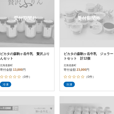
受付期間外
受付期間外
ピカタの森駒ヶ岳牛乳 贅沢ぷり
ピカタの森駒ヶ岳牛乳 ジェラー
んセット
トセット 計12個
北海道森町
北海道森町
寄付金額
13,000
円
寄付金額
23,000
円
（0件）
（0件）
冷凍
冷凍