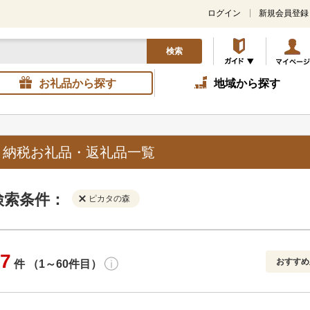
ログイン
新規会員登録
検索
お礼品から探す
地域から探す
と納税お礼品・返礼品一覧
検索条件：
ピカタの森
7
おすすめ
件 （1～60件目）
寄付金額
解除
地域
解除
おすすめ
円～
新着順