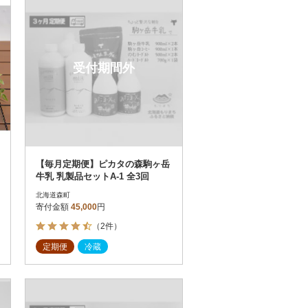
受付期間外
【毎月定期便】ピカタの森駒ヶ岳
牛乳 乳製品セットA-1 全3回
北海道森町
寄付金額
45,000
円
（2件）
定期便
冷蔵