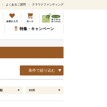
よくあるご質問
クラウドファンディング
メ
イ
ン
コ
ン
特集・キャンペーン
テ
ン
ツ
に
ス
キ
ッ
プ
条件で絞り込む
順
60件
配送指定
解除
順
30
お届け日時指定可
60