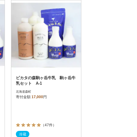
お届け時間帯指定可
発送される月指定可
件数順
90
評価順
120
が高い順
その他
解除
が低い順
さとふる限定のお礼品
定期便
さとふるアプリdeワンストップ申請
対象
ピカタの森駒ヶ岳牛乳 駒ヶ岳牛
乳セット A-1
北海道森町
寄付金額
17,000
円
）
（47件）
冷蔵