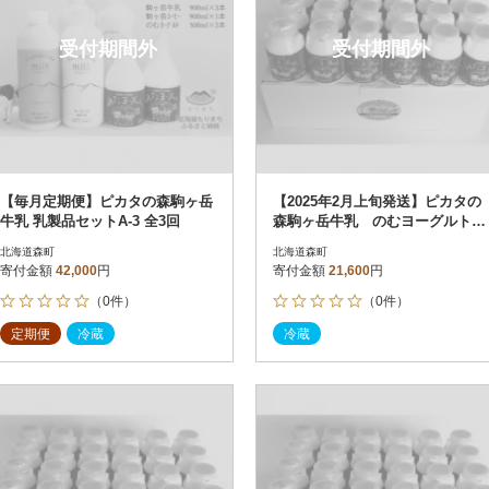
受付期間外
受付期間外
【毎月定期便】ピカタの森駒ヶ岳
【2025年2月上旬発送】ピカタの
牛乳 乳製品セットA-3 全3回
森駒ヶ岳牛乳 のむヨーグルト15
0ml×24本
北海道森町
北海道森町
寄付金額
42,000
円
寄付金額
21,600
円
（0件）
（0件）
定期便
冷蔵
冷蔵