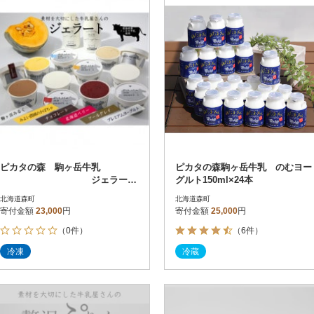
ピカタの森 駒ヶ岳牛乳
ピカタの森駒ヶ岳牛乳 のむヨー
ジェラート
グルト150ml×24本
12個セット
北海道森町
北海道森町
寄付金額
23,000
円
寄付金額
25,000
円
（0件）
（6件）
冷凍
冷蔵