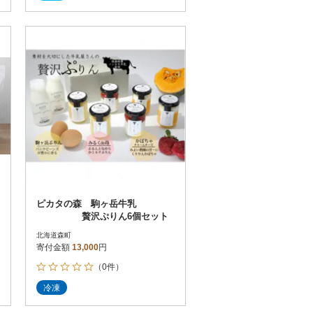
ピカタの森 駒ヶ岳牛乳
贅沢ぷりん6個セット
北海道森町
寄付金額
13,000
円
（0件）
冷凍