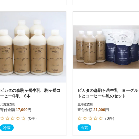
ピカタの森駒ヶ岳牛乳 駒ヶ岳コ
ピカタの森駒ヶ岳牛乳 ヨーグル
ーヒー牛乳 6本
トとコーヒー牛乳のセット
北海道森町
北海道森町
寄付金額
17,000
円
寄付金額
21,000
円
（0件）
（0件）
冷蔵
冷蔵