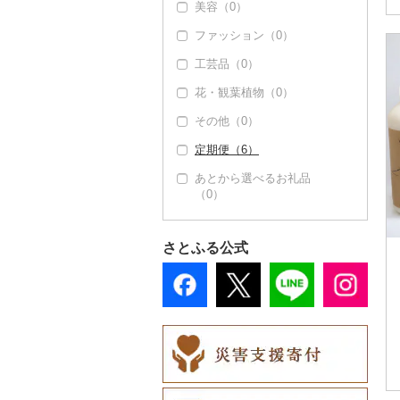
美容（0）
その他洋菓子（0）
ファッション（0）
煎餅・おかき（0）
工芸品（0）
羊羹（0）
花・観葉植物（0）
饅頭（0）
その他（0）
大福（0）
定期便（6）
その他和菓子（0）
あとから選べるお礼品
（0）
さとふる公式