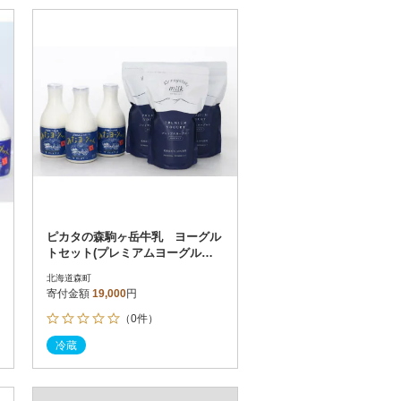
ピカタの森駒ヶ岳牛乳 ヨーグル
トセット(プレミアムヨーグルト3
個・のむヨーグルト3本)
北海道森町
寄付金額
19,000
円
（0件）
冷蔵