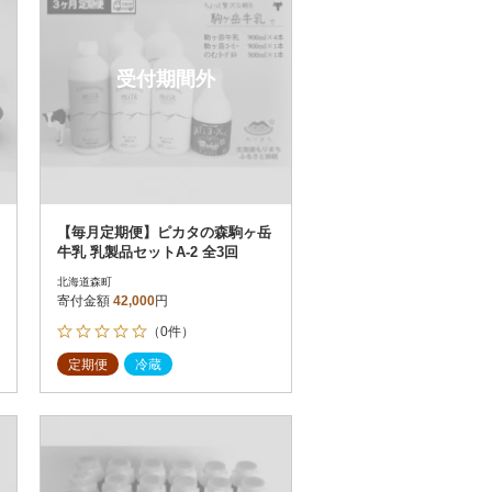
受付期間外
【毎月定期便】ピカタの森駒ヶ岳
牛乳 乳製品セットA-2 全3回
北海道森町
寄付金額
42,000
円
（0件）
定期便
冷蔵