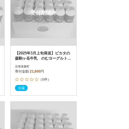
受付期間外
【2025年3月上旬発送】ピカタの
森駒ヶ岳牛乳 のむヨーグルト15
0ml×24本
北海道森町
寄付金額
21,600
円
（0件）
冷蔵