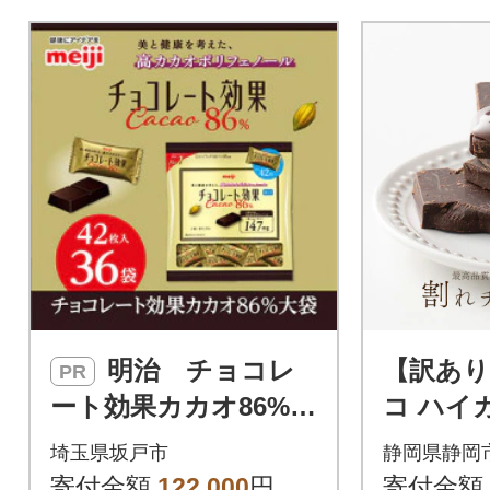
明治 チョコレ
【訳あ
PR
ート効果カカオ86%大
コ ハイカ
袋 210g(42枚)×36袋
80g×4
埼玉県坂戸市
静岡県静岡
ュール使
寄付金額
122,000
円
寄付金額