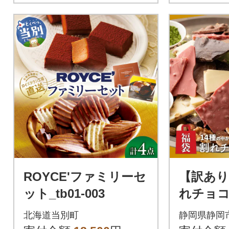
ROYCE'ファミリーセ
【訳あり
ット_tb01-003
れチョコ
袋が届く
北海道当別町
静岡県静岡
容ランダム