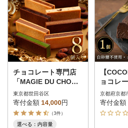
チョコレート専門店
【COCO
「MAGIE DU CHOCO
ョコレー
LAT」マジドカカオ8
個|京都
東京都世田谷区
京都府京都
個入り
ビーン
寄付金額
14,000
円
寄付金額
コレー
（3件）
選べる：内容量