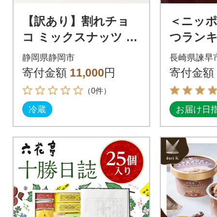
【訳あり】割れチョ
＜ニッ
コ ミックスナッツ 72
つラン
0g(180g×4袋)クーベ
ンプリ受
静岡県静岡市
長崎県諫早
ルチュール使用
ショコ
寄付金額
11,000
円
寄付金額
イズ1個
（0件）
冷蔵
お届け日