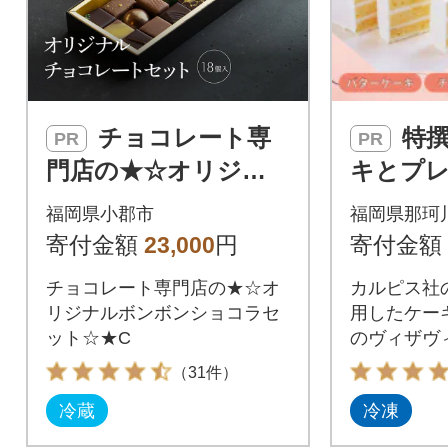
チョコレート専
特撰バターケー
PR
PR
門店の★☆オリジナ
キとプ
ルボンボンショコラ
多・赤煉
福岡県小郡市
福岡県那珂
セット☆★C[No5354-
と九州
寄付金額
23,000
円
寄付金額
0417]
キの詰
チョコレート専門店の★☆オ
カルピス社
リジナルボンボンショコラセ
用したケー
ット☆★C
のヴィザヴ
（31件）
冷蔵
冷凍