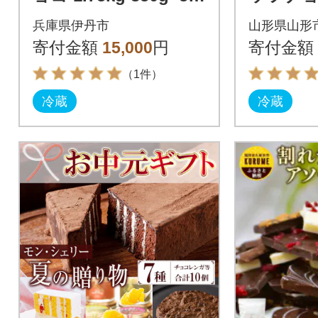
4月～10月発送 [54030
タイプ FZ
兵庫県伊丹市
山形県山形
765]
寄付金額
15,000
円
寄付金額
（1件）
冷蔵
冷蔵