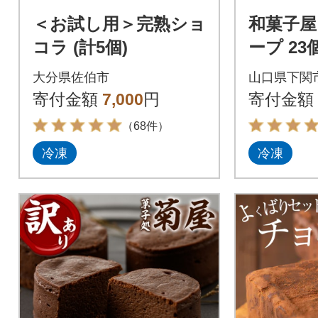
＜お試し用＞完熟ショ
和菓子
コラ (計5個)
ープ 23
スイーツ
大分県佐伯市
山口県下関
つ 下関 
寄付金額
7,000
円
寄付金額
（68件）
冷凍
冷凍