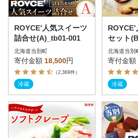
ROYCE'人気スイーツ
ROYCE
詰合せ(A)_tb01-001
セット(B)
北海道当別町
北海道当別
寄付金額
18,500
円
寄付金額
（2,369件）
冷蔵
冷蔵