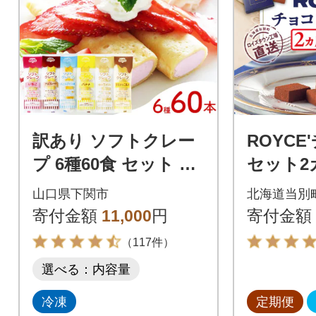
訳あり ソフトクレー
ROYC
プ 6種60食 セット 冷
セット2
凍 個包装 スイーツ デ
b01-004
山口県下関市
北海道当別
ザート おやつ IR030
寄付金額
11,000
円
寄付金額
（117件）
選べる：内容量
冷凍
定期便