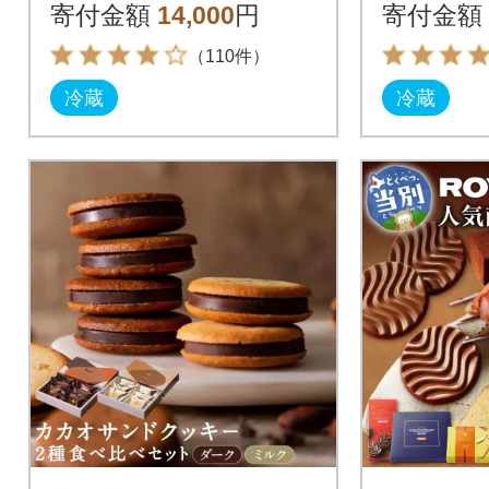
[石垣の
寄付金額
14,000
円
寄付金額
チョコ
（110件）
冷蔵
冷蔵