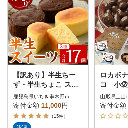
【訳あり】半生ちー
ロカボ
ず・半生ちょこ スフ
コ 小袋
レ チーズケーキ と チ
0019-2
鹿児島県いちき串木野市
山形県上山
ョコレートケーキ 詰
寄付金額
11,000
円
寄付金額
合せ 合計17個
（15件）
冷凍