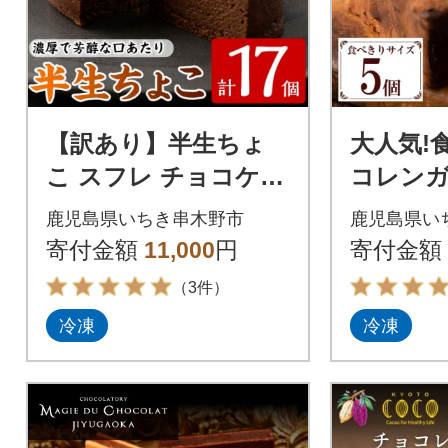
【訳あり】半生ちょ
大人気!
こ スフレ チョコケー
コレンガ
キ 17個
チョコレ
鹿児島県いちき串木野市
鹿児島県い
りっ!ふ
寄付金額
11,000
円
寄付金額
チョコ
（3件）
冷凍
冷凍