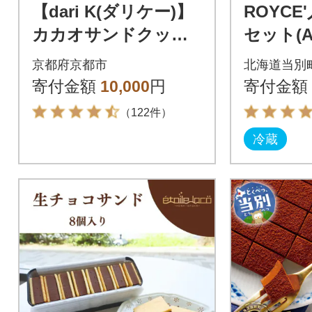
【dari K(ダリケー)】
ROYCE
カカオサンドクッキ
セット(A)
ー2種 (ダーク・ミル
京都府京都市
北海道当別
ク)| 京都 スイーツ 人
寄付金額
10,000
円
寄付金額
気
（122件）
冷蔵