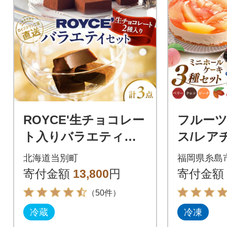
ROYCE'生チョコレー
フルーツ
ト入りバラエティセ
ス/レア
ット_tb01-006
ケーキ 3
北海道当別町
福岡県糸島
017]
寄付金額
13,800
円
寄付金額
（50件）
冷蔵
冷凍