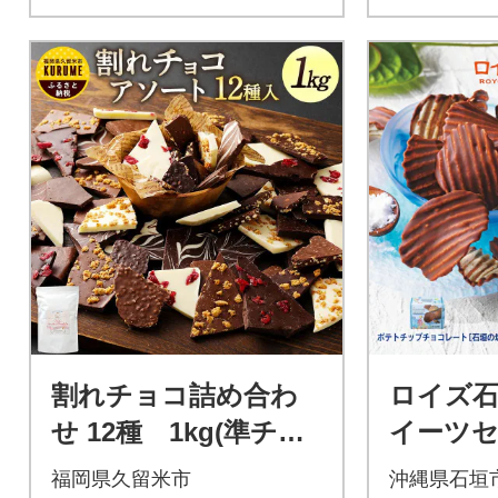
割れチョコ詰め合わ
ロイズ石
せ 12種 1kg(準チョ
イーツセ
コレート)
チップ
福岡県久留米市
沖縄県石垣