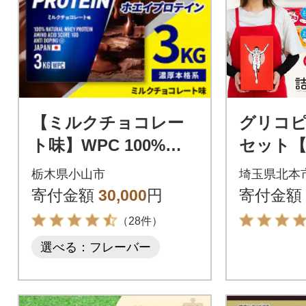
【ミルクチョコレー
グリコ
ト味】WPC 100%ナ
セット【
チュラルホエイプロ
め合わ
栃木県小山市
埼玉県北本
テイン 3kg
寄付金額
30,000
円
寄付金額
（28件）
選べる：フレーバー