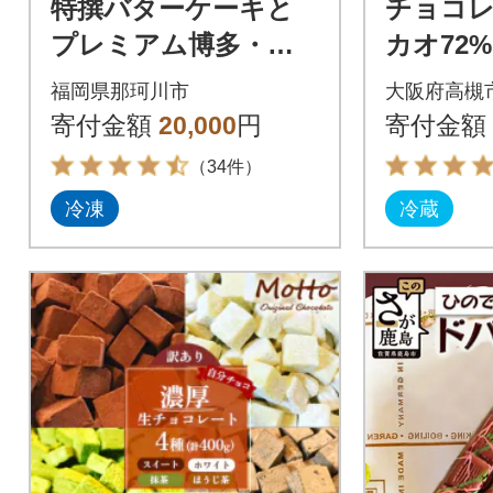
特撰バターケーキと
チョコ
プレミアム博多・赤
カオ72%
煉瓦チョコ物語と九州
示内容量2
福岡県那珂川市
大阪府高槻
のレモンケーキの詰
り(1袋
寄付金額
20,000
円
寄付金額
め合わせ
り)
（34件）
冷凍
冷蔵