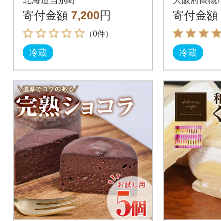
E’スイーツセット_tb
入り(1
寄付金額
7,200
円
寄付金額
01-018
り)
（0件）
冷蔵
冷蔵