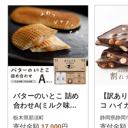
バターのいとこ 詰め
【訳あ
合わせA(ミルク味、
コ ハイ
チョコ味、ラスク2種
ンド 720
栃木県那須町
静岡県静岡
類、グラノーラ)〔P-
クーベ
寄付金額
17,000
円
寄付金額