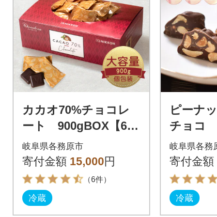
カカオ70%チョコレ
ピーナ
ート 900gBOX【60
チョコ 8
1】
04】
岐阜県各務原市
岐阜県各務
寄付金額
15,000
円
寄付金額
（6件）
冷蔵
冷蔵