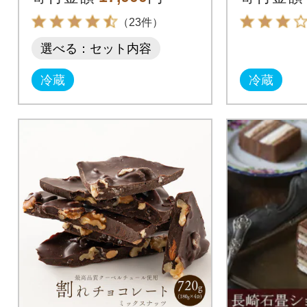
3〕
用
（23件）
選べる：セット内容
冷蔵
冷蔵