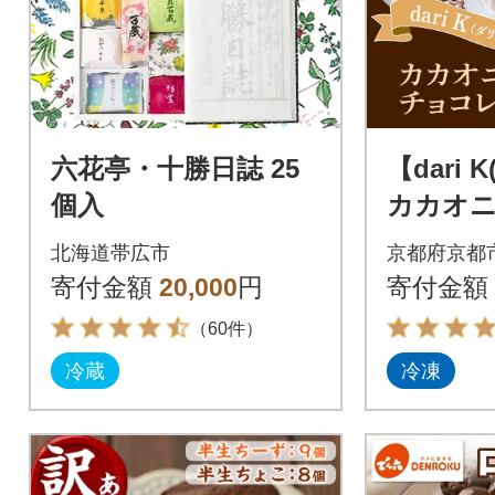
六花亭・十勝日誌 25
【dari
個入
カカオ
ートアイス
北海道帯広市
京都府京都
スイーツ
寄付金額
20,000
円
寄付金額
（60件）
冷蔵
冷凍