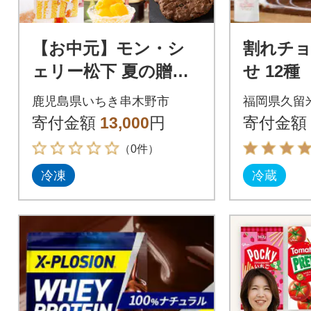
【お中元】モン・シ
割れチ
ェリー松下 夏の贈り
せ 12種
物 チョコレンガ や
コレート
鹿児島県いちき串木野市
福岡県久留
シャーベット などの
寄付金額
13,000
円
寄付金額
お菓子 詰合せ
（0件）
冷凍
冷蔵