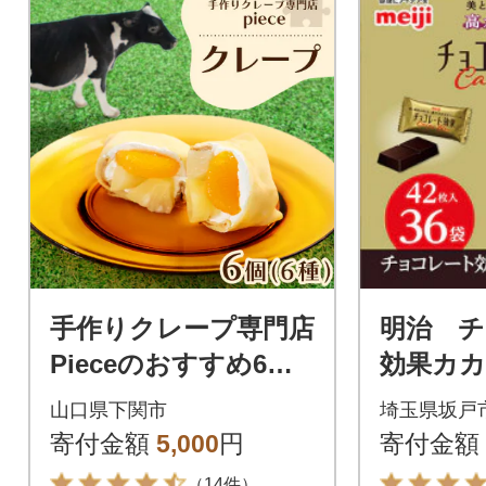
手作りクレープ専門店
明治 
Pieceのおすすめ6個
効果カカ
セット FO002-y
210g(4
山口県下関市
埼玉県坂戸
寄付金額
5,000
円
寄付金額
（14件）