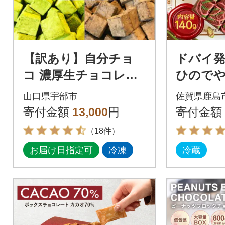
【訳あり】自分チョ
ドバイ発
コ 濃厚生チョコレー
ひので
ト 4種セット(各味約1
【ドバ
山口県宇部市
佐賀県鹿島
00g)
(大)】
寄付金額
13,000
円
寄付金額
（18件）
お届け日指定可
冷凍
冷蔵