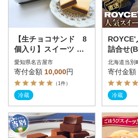
【生チョコサンド 8
ROYC
個入り】スイーツ 美
詰合せ(B)
味しい おすすめ 愛知
愛知県名古屋市
北海道当別
県 人気 高級
寄付金額
10,000
円
寄付金額
（1件）
冷蔵
冷蔵