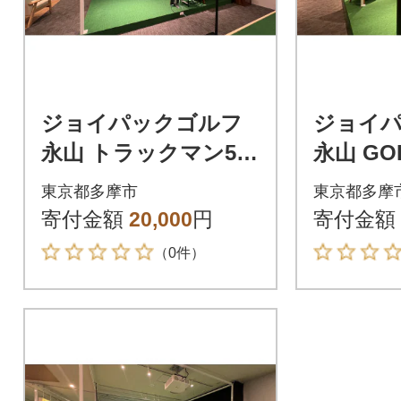
ジョイパックゴルフ
ジョイ
永山 トラックマン50
永山 GO
分利用券 (1枚)
利用券 (
東京都多摩市
東京都多摩
寄付金額
20,000
円
寄付金額
（0件）