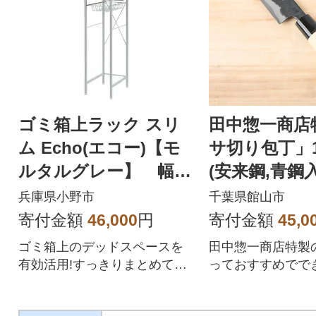
ゴミ箱上ラック スリ
田中惣一商店
ム Echo(エコー)【モ
サ切り包丁」1
ルタルグレー】 幅32
(安来鋼,青鋼入
cm 1台
兵庫県小野市
千葉県館山市
寄付金額
46,000
円
寄付金額
45,0
ゴミ箱上のデッドスペースを
田中惣一商店特製
有効活用!すっきりまとめて収
っておすすめでで
納できるラックです!
す!