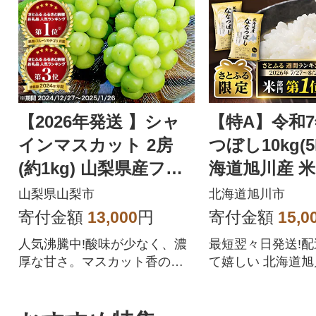
【2026年発送 】シャ
【特A】令和
インマスカット 2房
つぼし10kg(5
(約1kg) 山梨県産フル
海道旭川産 米
ーツ 人気のぶどう
【さとふる限定
山梨県山梨市
北海道旭川市
57
寄付金額
13,000
円
寄付金額
15,0
人気沸騰中!酸味が少なく、濃
最短翌々日発送!
厚な甘さ。マスカット香の芳
て嬉しい 北海道
醇な香りが特徴のシャインマ
ぼしをぜひご賞味
スカット。シャインマスカッ
トを中心にぶどうをたくさん