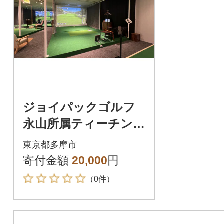
ジョイパックゴルフ
永山所属ティーチン
グプロのプライベー
東京都多摩市
トレッスン利用券50
寄付金額
20,000
円
分(1枚)
（0件）