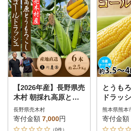
【2026年産】長野県売
とうも
木村 朝採れ高原とう
ドラッシュ
もろこし「ゴールド
g【202
長野県売木村
熊本県熊本
ラッシュ」6本入り
ら7月中
寄付金額
7,000
円
寄付金額
(熊本市)
（0件）