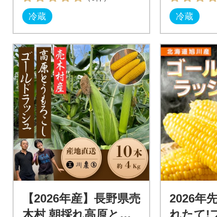
冷蔵
冷蔵
【2026年産】長野県売
2026
木村 朝採れ高原とう
れたて!