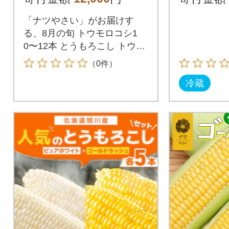
送】
「ナツやさい」がお届けす
る、8月の旬 トウモロコシ1
0〜12本 とうもろこし トウモ
ロコシ ゴールドラッシュ 旬
（0件）
新鮮 野菜 夏 甘い 産地直送 北
冷蔵
海道 津別町 送料無料