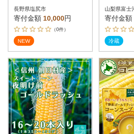
シュ】約3kg (8～14
ッシュ》
長野県塩尻市
山梨県富士
本)
10本セ
寄付金額
10,000
円
寄付金額
（0件）
NEW
冷蔵