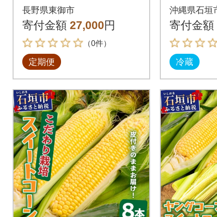
うもろこし12本・シ
ミアム
長野県東御市
沖縄県石垣
ャインマスカット2
ンを皮付
寄付金額
27,000
円
寄付金額
房)
本お届け!
（0件）
定期便
冷蔵