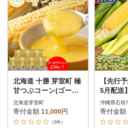
北海道 十勝 芽室町 極
【先行予約
甘つぶコーン(ゴール
5月配送
ドラッシュ)me016-00
ヤング
北海道芽室町
沖縄県石垣
3c
ートコ
寄付金額
11,000
円
寄付金額
り定期便!
（0件）