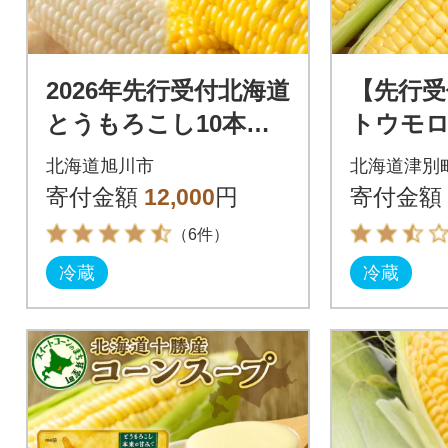
2026年先行受付北海道
【先行受
とうもろこし10本セ
トウモロ
ットピュアホワイト5
ドラッシュ
北海道旭川市
北海道津別
本×ゴールドラッシュ
北海道津
寄付金額
12,000
円
寄付金額
5本_03648
（6件）
冷蔵
冷蔵