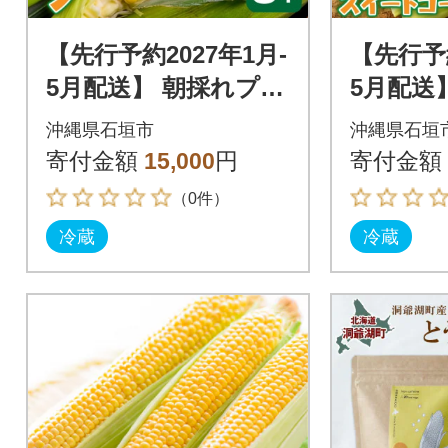
【先行予約2027年1月-
【先行予約
5月配送】 朝採れプレ
5月配送
ミアムスイートコー
ヤング
沖縄県石垣市
沖縄県石垣
ンを皮付きのまま8本
ートコ
寄付金額
15,000
円
寄付金額
お届け!!
り定期便!
（0件）
冷蔵
冷蔵