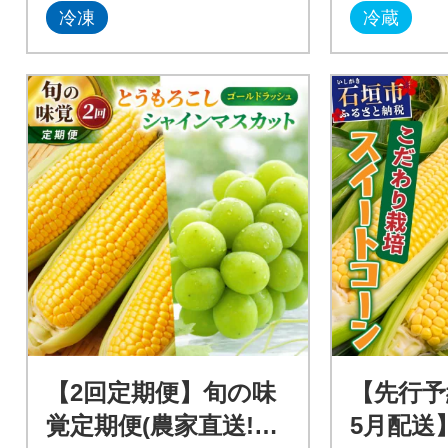
冷凍
冷蔵
【2回定期便】旬の味
【先行予約
覚定期便(農家直送!と
5月配送