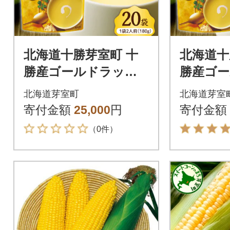
北海道十勝芽室町 十
北海道十
勝産ゴールドラッシ
勝産ゴ
ュのコーンスープ 2
ュのコー
北海道芽室町
北海道芽室
0袋 me003-030c-20
袋 me00
寄付金額
25,000
円
寄付金額
（0件）