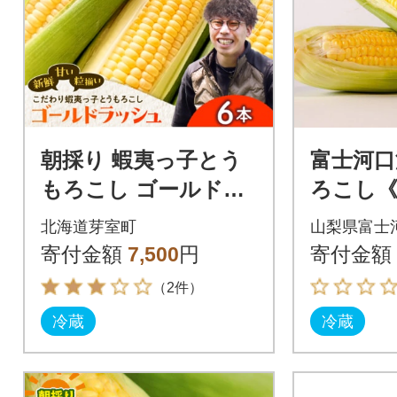
朝採り 蝦夷っ子とう
富士河口
もろこし ゴールドラ
ろこし
ッシュ 6本 me076-0
ッシュ》
北海道芽室町
山梨県富士
08c-26
5本セッ
寄付金額
7,500
円
寄付金額
（2件）
冷蔵
冷蔵