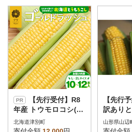
【先行受付】R8
【先行予
PR
年産 トウモロコシ(ゴ
訳あり
ールドラッシュ) 10〜
ゴールド
北海道津別町
山形県山辺
12本 | 北海道津別町
kg【朝
寄付金額
12,000
円
寄付金額