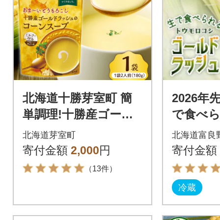
北海道十勝芽室町 簡
2026
単調理!十勝産ゴール
で食べ
ドラッシュのコーン
ウロコ
北海道芽室町
北海道富良
スープ1袋 me003-030
ラッシュ
寄付金額
2,000
円
寄付金額
c-sp
（13件）
冷蔵