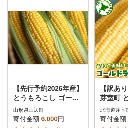
【先行予約2026年産】
【訳あり
とうもろこし ゴール
芽室町 
ドラッシュ 1.6kg(4-7
ゴールド
山形県山辺町
北海道芽室
本)【朝獲れを産地直
本 me07
寄付金額
6,000
円
寄付金額
送】