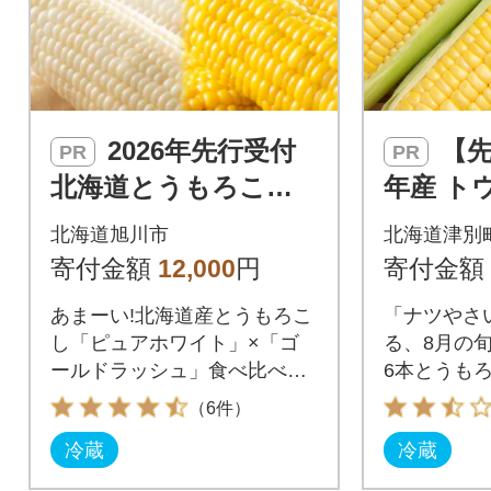
2026年先行受付
【先行受付】R8
PR
PR
北海道とうもろこし1
年産 ト
0本セットピュアホワ
ールドラ
北海道旭川市
北海道津別
イト5本×ゴールドラ
本 | 北
寄付金額
12,000
円
寄付金額
ッシュ5本_03648
あまーい!北海道産とうもろこ
「ナツやさ
し「ピュアホワイト」×「ゴ
る、8月の旬
ールドラッシュ」食べ比べて
6本とうも
楽しむ!
シ ゴールド
（6件）
野菜 夏 甘
冷蔵
冷蔵
津別町 送