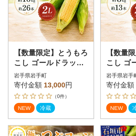
【数量限定】とうもろ
【数量限
こし ゴールドラッシ
こし ゴ
ュ 2L 約10kg(約26本)
ュ 2L 約
岩手県岩手町
岩手県岩手
岩手県 岩手町産
岩手県 
寄付金額
13,000
円
寄付金額
（0件）
NEW
冷蔵
NEW