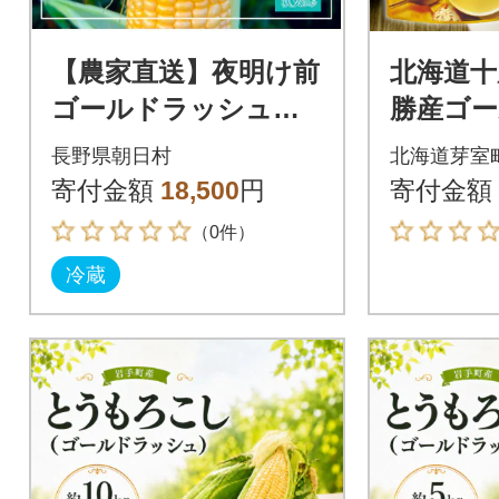
【農家直送】夜明け前
北海道十
ゴールドラッシュ 1
勝産ゴ
6～20本 (2026年7月中
ュのコー
長野県朝日村
北海道芽室
旬～順次配送)
6袋 me0
寄付金額
18,500
円
寄付金額
（0件）
冷蔵