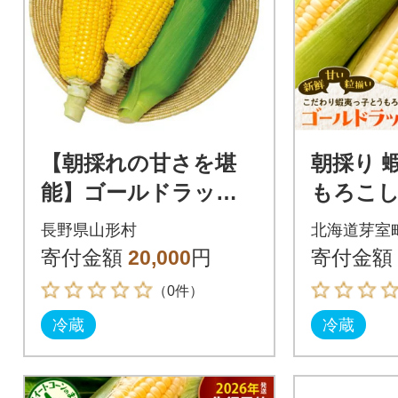
【朝採れの甘さを堪
朝採り 
能】ゴールドラッシ
もろこし
ュスイートコーン 山
ッシュ 2
長野県山形村
北海道芽室
形村産 2L～3Lサイズ
010c-26
寄付金額
20,000
円
寄付金額
12本(計5kg)
（0件）
冷蔵
冷蔵