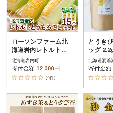
ローソンファーム北
とうきび
海道岩内レトルトと
ッグ 2.2
うもろこし15本セッ
もろこし
北海道岩内町
北海道洞爺
ト
道 洞爺
寄付金額
12,000
円
寄付金額
（0件）