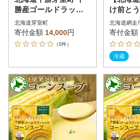
勝産ゴールドラッシ
け前とう
ュのコーンスープ 1
ールドラ
北海道芽室町
北海道網走
0袋 me003-030c-10
(4.5kg前
寄付金額
14,000
円
寄付金額
（0件）
冷蔵