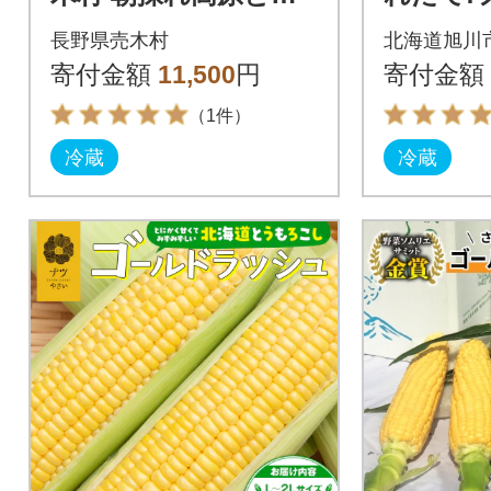
もろこし「ゴールド
な甘さ】
長野県売木村
北海道旭川
ラッシュ」10本入り
果肉ゴ
寄付金額
11,500
円
寄付金額
ュ12本_0
（1件）
冷蔵
冷蔵