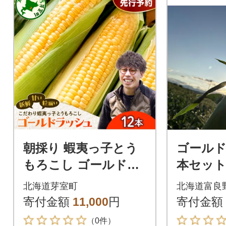
朝採り 蝦夷っ子とう
ゴールド
もろこし ゴールドラ
本セット 
ッシュ 12本 me076-
道富良野
北海道芽室町
北海道富良
009c-26
寄付金額
11,000
円
寄付金額
（0件）