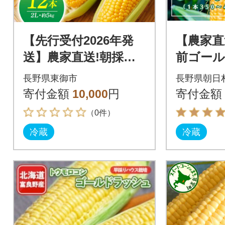
【先行受付2026年発
【農家直
送】農家直送!朝採れ
前ゴー
とうもろこし(ゴール
ュ 8～1
長野県東御市
長野県朝日
ドラッシュ) 2L 12本|
年7月中
寄付金額
10,000
円
寄付金額
小林菜園
送〉
（0件）
冷蔵
冷蔵