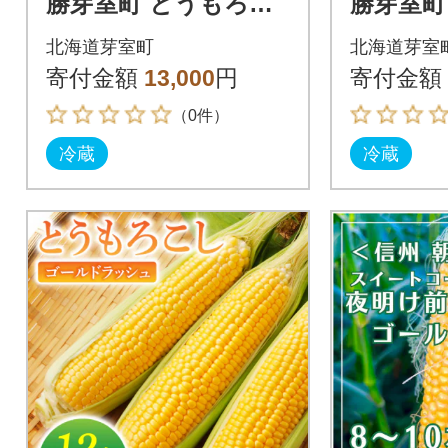
勝芽室町 とうもろこ
勝芽室町
し ゴールドラッシュ
し ゴー
北海道芽室町
北海道芽室
20本 me089-002c
13本 me0
寄付金額
13,000
円
寄付金額
（0件）
冷蔵
冷蔵