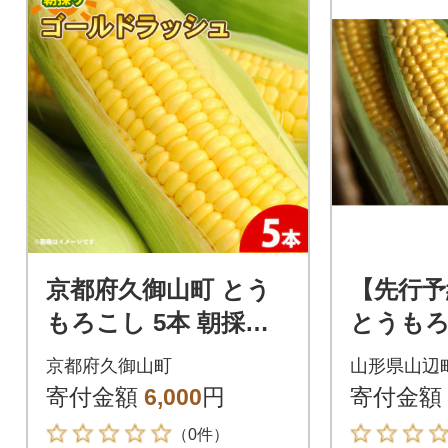
京都府久御山町 とう
【先行予
もろこし 5本 朝採り
とうもろ
ゴールドラッシュ
ドラッシュ 
京都府久御山町
山形県山辺
本) 【
寄付金額
6,000
円
寄付金額
送】
（0件）