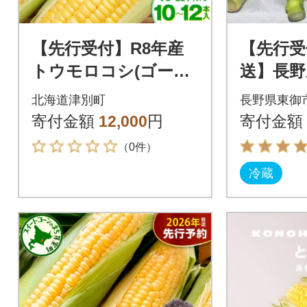
【先行受付】R8年産
【先行受
トウモロコシ(ゴール
送】長野
ドラッシュ) 10〜12本
こし(ゴ
北海道津別町
長野県東御
| 北海道津別町
ュ)約3.2
寄付金額
12,000
円
寄付金額
（0件）
冷蔵