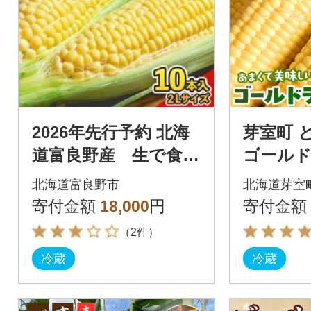
2026年先行予約 北海
芽室町 
道富良野産 生で食べ
ゴールド
られるとうもろこ
サイズ 1
北海道富良野市
北海道芽室
し ゴールドラッシ
003c-26
寄付金額
18,000
円
寄付金額
ュ 10本入り
（2件）
冷蔵
冷蔵