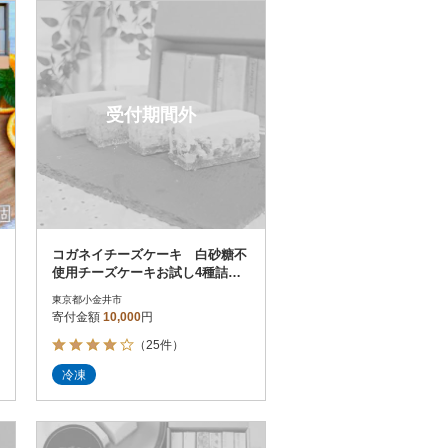
お届け時間帯指定可
発送される月指定可
件数順
90
評価順
120
が高い順
その他
解除
受付期間外
が低い順
さとふる限定のお礼品
定期便
さとふるアプリdeワンストップ申請
対象
コガネイチーズケーキ 白砂糖不
使用チーズケーキお試し4種詰め
合わせ 6個入り
東京都小金井市
寄付金額
10,000
円
（25件）
）
冷凍