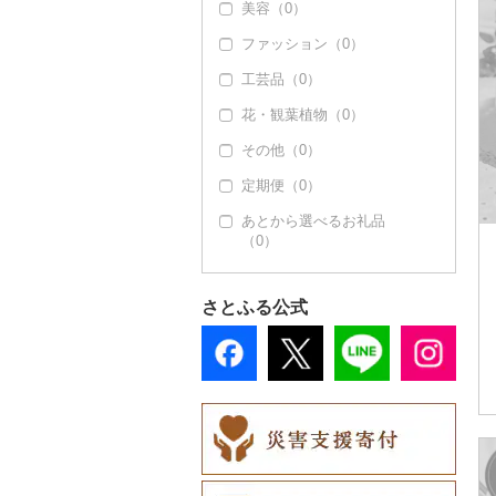
美容（0）
その他洋菓子（0）
ファッション（0）
煎餅・おかき（0）
工芸品（0）
羊羹（0）
花・観葉植物（0）
饅頭（0）
その他（0）
大福（0）
定期便（0）
その他和菓子（0）
あとから選べるお礼品
（0）
さとふる公式