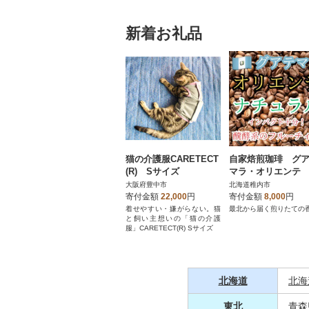
新着お礼品
猫の介護服CARETECT
自家焙煎珈琲 グ
(R) Sサイズ
マラ・オリエンテ
チュラル 中深煎り(
大阪府豊中市
北海道稚内市
200g
寄付金額
22,000
円
寄付金額
8,000
円
着せやすい・嫌がらない。猫
最北から届く煎りたての
と飼い主想いの「猫の介護
服」CARETECT(R) Sサイズ
北海道
北海
東北
青森