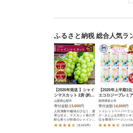
ふるさと納税 総合人気ラ
【2026年発送 】シャイ
【2026年上半期1位
ンマスカット 2房 (約1k
エコロジープレミ
g) 山梨県産フルーツ 人
トイレットペーパー
山梨県山梨市
静岡県富士市
気のぶどう
ブル 96ロール 日用
寄付金額
13,000
円
寄付金額
14,000
円
人気
人気沸騰中!酸味が少なく、濃
トイレットペーパーラ
厚な甘さ。マスカット香の芳
グ・さとふる月間ランキ
醇な香りが特徴のシャインマ
位を獲得!!バージンパ
スカット。シャインマスカッ
合、柔らかく使い心地
（9,441件）
（6,643
トを中心にぶどうをたくさん
を追求した上質なトイ
作っている農家が自信を持っ
ペーパーです。