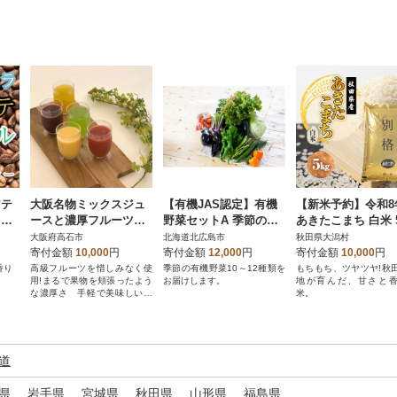
アテ
大阪名物ミックスジュ
【有機JAS認定】有機
【新米予約】令和8
 ナ
ースと濃厚フルーツス
野菜セットA 季節の野
あきたこまち 白米 5
粉)
ムージー6個セット 高
菜 詰め合わせ(10～12
大阪府高石市
北海道北広島市
秋田県大潟村
級果物店が贈る贅沢な
種類)
寄付金額
10,000
円
寄付金額
12,000
円
寄付金額
10,000
円
一杯
香り
高級フルーツを惜しみなく使
季節の有機野菜10～12種類を
もちもち、ツヤツヤ!秋
用!まるで果物を頬張ったよう
お届けします。
地が育んだ、甘さと
な濃厚さ 手軽で美味しいと
米。
人気商品です
道
県
岩手県
宮城県
秋田県
山形県
福島県