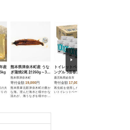
年産
熊本県津奈木町産 うな
トイレットペーパー シ
人気牛たん商品の
kg
ぎ蒲焼2尾 計260g～34
ングル 5倍巻き 32個
ックです!はらから
0g【神味羅】
品 牛たん 250g
熊本県津奈木町
鹿児島県姶良市
宮城県亘理町
伝の塩味職人仕込
寄付金額
19,000
円
寄付金額
17,000
円
寄付金額
12,000
円
田の大
熊本県葦北郡津奈木町の豊か
再生紙を使用した環境に優し
肉職人こだわりの厚み
香りの
な海。澄んだ海水と穏やかな
いトイレットペーパー!
な柔らかさ、食感と味
流れが、海うなぎを穏やかに
成牛250gをお届けしま
育てます。