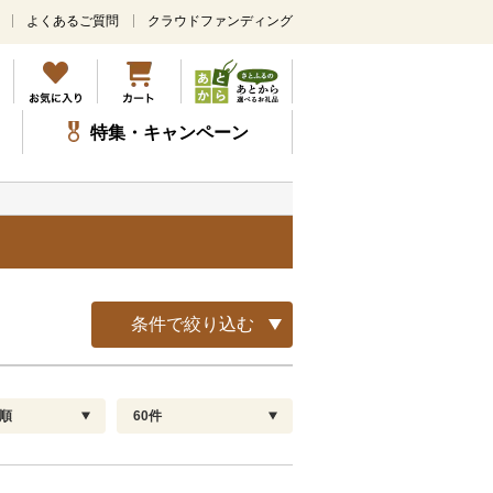
よくあるご質問
クラウドファンディング
メ
イ
ン
コ
ン
特集・キャンペーン
テ
ン
ツ
に
ス
キ
ッ
プ
条件で絞り込む
順
60件
配送指定
解除
順
30
お届け日時指定可
60