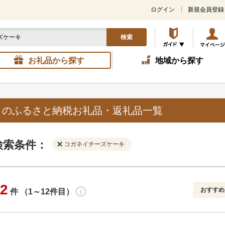
ログイン
新規会員登録
検索
お礼品から探す
地域から探す
」のふるさと納税お礼品・返礼品一覧
検索条件：
コガネイチーズケーキ
2
おすすめ
件 （1～12件目）
寄付金額
解除
地域
解除
おすすめ
円～
新着順