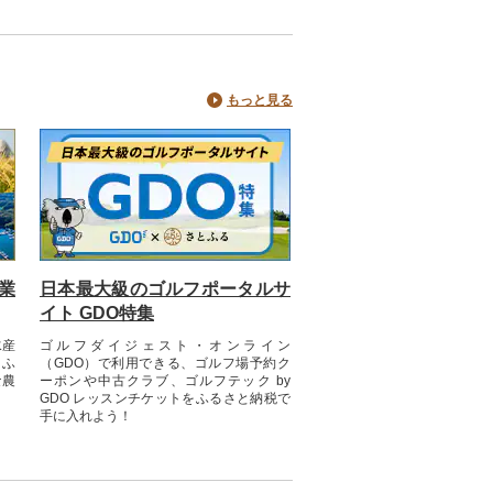
が、うなぎの旨味をよ
ひきたてます。焼きあ
うなぎは真空パックに
すぐさま急速冷凍し、
さを逃すことなくお届け
後、グリルや電子レン
もっと見る
めるだけでできたての
お手軽にご家庭でお楽
ただけます。
業
日本最大級のゴルフポータルサ
イト GDO特集
水産
ゴルフダイジェスト・オンライン
。ふ
（GDO）で利用できる、ゴルフ場予約ク
な農
ーポンや中古クラブ、ゴルフテック by
GDO レッスンチケットをふるさと納税で
手に入れよう！