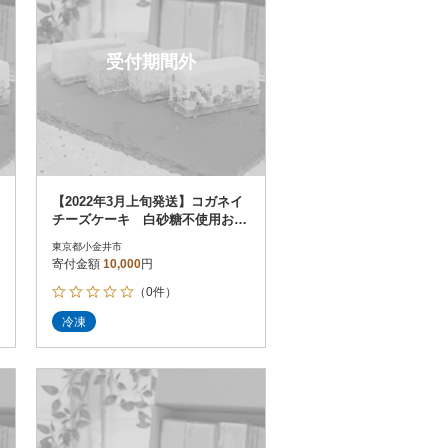
受付期間外
【2022年3月上旬発送】コガネイ
チーズケーキ 白砂糖不使用お試
し4種詰め合わせ 6個入り
東京都小金井市
寄付金額
10,000
円
（0件）
冷凍