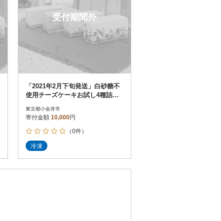
受付期間外
「2021年2月下旬発送」白砂糖不
使用チーズケーキお試し4種詰め
合わせ 6個入り
東京都小金井市
寄付金額
10,000
円
（0件）
冷凍