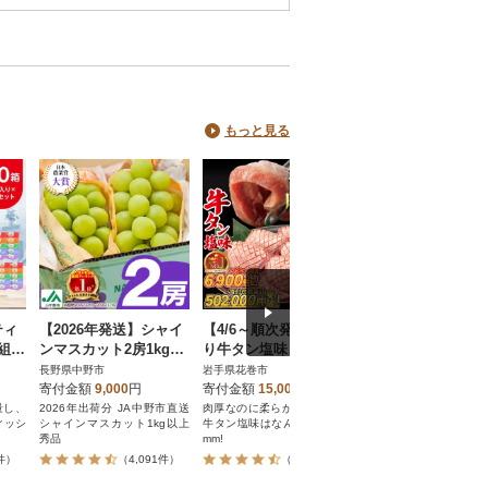
もっと見る
ティ
【2026年発送】シャイ
【4/6～順次発送】厚切
【訳あり】 国産う
組(4
ンマスカット2房1kg以
り牛タン塩味 1kg(500
蒲焼き 3尾 420g
2セッ
上 JA中野市から直送
g×2パック)
大きさ不揃い タレ
長野県中野市
岩手県花巻市
茨城県八千代町
椒付き
寄付金額
9,000
円
寄付金額
15,000
円
寄付金額
12,000
円
量し、
2026年出荷分 JA中野市直送
肉厚なのに柔らかジューシー!
甘く上質な脂がのった
ィッシ
シャインマスカット1kg以上
牛タン塩味はなんと厚切り10
なぎを、素材の味を十
秀品
mm!
かして、丹念に焼き上
た。タレにもこだわり
0件）
（4,091件）
（7,181件）
（415件
代町にある『横島醤油
限会社』の醤油入り