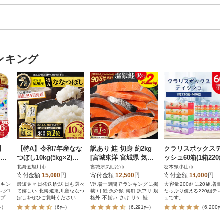
ンキング
】
【特A】令和7年産なな
訳あり 鮭 切身 約2kg
クラリスボックス
アム
つぼし10kg(5kg×2)北
[宮城東洋 宮城県 気仙
ッシュ60箱(1箱220
 ダ
海道旭川産 米 お米【さ
沼市 20564991] サーモ
40枚))(5個入り×1
北海道旭川市
宮城県気仙沼市
栃木県小山市
品
とふる限定】_05957
ン
ト)
寄付金額
15,000
円
寄付金額
12,500
円
寄付金額
14,000
円
ンキン
最短翌々日発送!配送日も選べ
\登場一週間でランキングに掲
大容量200組に20組増
ング1
て嬉しい 北海道旭川産ななつ
載!/ | 鮭 魚介類 海鮮 訳アリ 規
たっぷり使える220組テ
ルプ配
ぼしをぜひご賞味ください
格外 不揃い さけ サケ 鮭切身
ュです。
の良さ
シャケ 切り身 冷凍 家庭用 お
件）
（6件）
（6,291件）
（6,20
レット
かず 弁当 サーモン 銀鮭切り
身