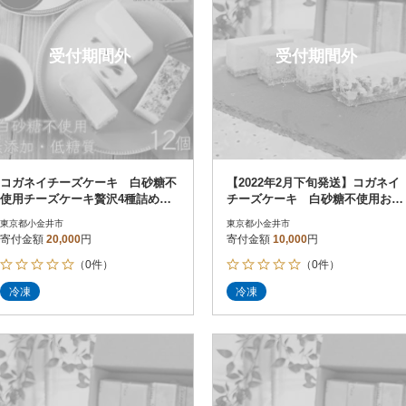
受付期間外
受付期間外
コガネイチーズケーキ 白砂糖不
【2022年2月下旬発送】コガネイ
使用チーズケーキ贅沢4種詰め合
チーズケーキ 白砂糖不使用お試
わせ 12個入り
し4種詰め合わせ 6個入り
東京都小金井市
東京都小金井市
寄付金額
20,000
円
寄付金額
10,000
円
（0件）
（0件）
冷凍
冷凍