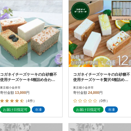
円
レビュー
レビュー
決済方法
解除
寄付金額
PayPay
発送種別
解除
クレジットカード決済
寄付金額
通常
Amazon Pay
冷蔵便
楽天ペイ
冷凍便
メルペイ
コンビニ支払い
ソフトバンクまとめて支払い
au PAY（auかんたん決済）
コガネイチーズケーキの白砂糖不
コガネイチーズケーキの白砂糖不
d払い
使用チーズケーキ4種詰め合わ
使用チーズケーキ贅沢4種詰め合
金融機関(Pay-easy決済)
せ 計6個入り
わせ 計12個入り
東京都小金井市
東京都小金井市
寄付金額
13,000
円
寄付金額
24,000
円
（4件）
（0件）
解除
結果を見る（
12
件
お届け日指定可
冷凍
お届け日指定可
冷凍