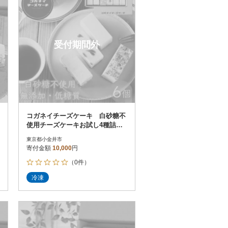
受付期間外
コガネイチーズケーキ 白砂糖不
使用チーズケーキお試し4種詰め
合わせ 6個入り
東京都小金井市
寄付金額
10,000
円
（0件）
冷凍