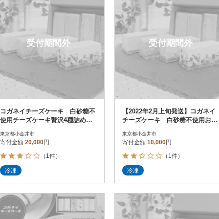
受付期間外
受付期間外
コガネイチーズケーキ 白砂糖不
【2022年2月上旬発送】コガネイ
使用チーズケーキ贅沢4種詰め合
チーズケーキ 白砂糖不使用お試
わせ 12個入り
し4種詰め合わせ 6個入り
東京都小金井市
東京都小金井市
寄付金額
20,000
円
寄付金額
10,000
円
（1件）
（1件）
冷凍
冷凍