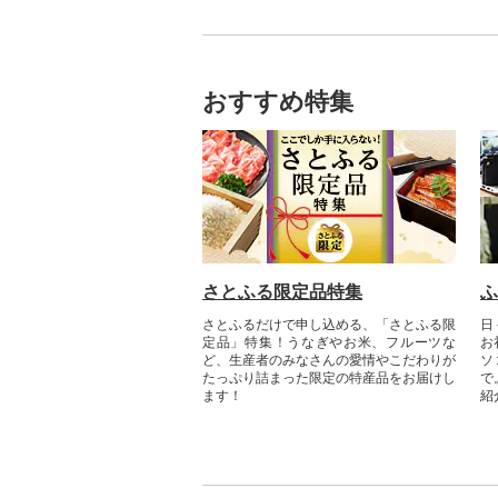
てお届けします。
おすすめ特集
さとふる限定品特集
ふ
さとふるだけで申し込める、「さとふる限
日
定品」特集！うなぎやお米、フルーツな
お
ど、生産者のみなさんの愛情やこだわりが
ソ
たっぷり詰まった限定の特産品をお届けし
で
ます！
紹