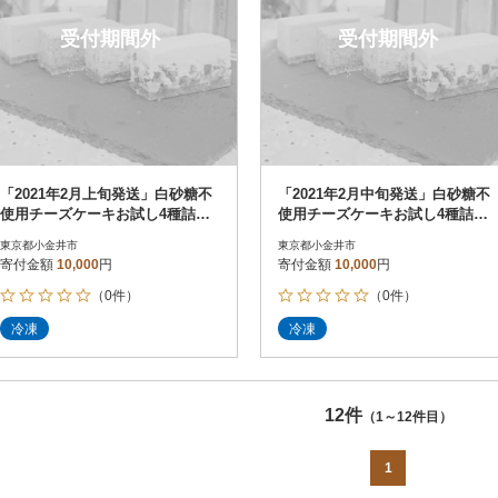
受付期間外
受付期間外
「2021年2月上旬発送」白砂糖不
「2021年2月中旬発送」白砂糖不
使用チーズケーキお試し4種詰め
使用チーズケーキお試し4種詰め
合わせ 6個入り
合わせ 6個入り
東京都小金井市
東京都小金井市
寄付金額
10,000
円
寄付金額
10,000
円
（0件）
（0件）
冷凍
冷凍
12件
（1～12件目）
1