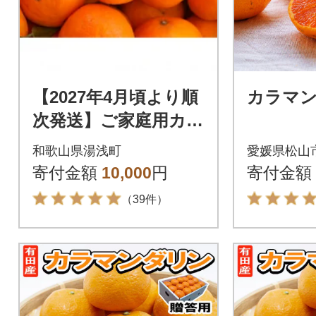
【2027年4月頃より順
カラマン
次発送】ご家庭用カラ
マンダリン箱込み5kg
和歌山県湯浅町
愛媛県松山
(サイズおまかせ)
寄付金額
10,000
円
寄付金額
（39件）