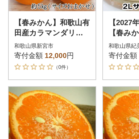
【春みかん】和歌山有
【2027
田産カラマンダリン
【春みか
約5kg(サイズおまか
ラマンダ
和歌山県新宮市
和歌山県紀
せ)【新宮市】
Lサイズ
寄付金額
12,000
円
寄付金額
【紀美野
（0件）