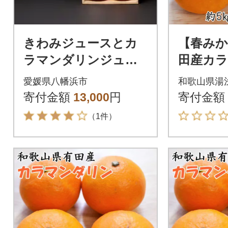
きわみジュースとカ
【春みか
ラマンダリンジュー
田産カ
スのセット【C19-9】
約5kg
愛媛県八幡浜市
和歌山県湯
せ)【湯
寄付金額
13,000
円
寄付金額
（1件）