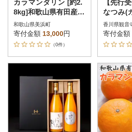
カラマンダリン [約2.
【先行受
8kg]和歌山県有田産春
なつみ(
みかん(果実サイズお
ン) 約5
和歌山県美浜町
香川県観音
まかせ)
寄付金額
13,000
円
寄付金額
（0件）