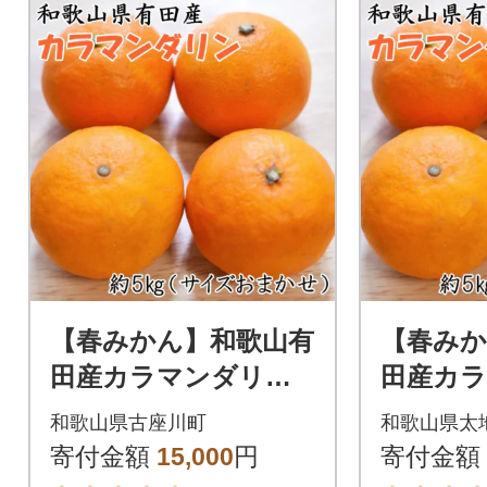
【春みかん】和歌山有
【春みか
田産カラマンダリン
田産カ
約5kg(サイズおまか
約5kg
和歌山県古座川町
和歌山県太
せ)【古座川町】
せ)【太地
寄付金額
15,000
円
寄付金額
022】