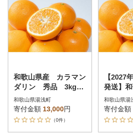
和歌山県産 カラマン
【2027
ダリン 秀品 3kg
発送】和
サイズ混合
マンダリ
和歌山県湯浅町
和歌山県湯
kg サ
寄付金額
13,000
円
寄付金額
（0件）