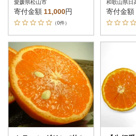
愛媛県松山市
和歌山県日
gと瀬戸内海の島レモ
イズおま
寄付金額
11,000
円
寄付金額
ン3玉入り
（0件）