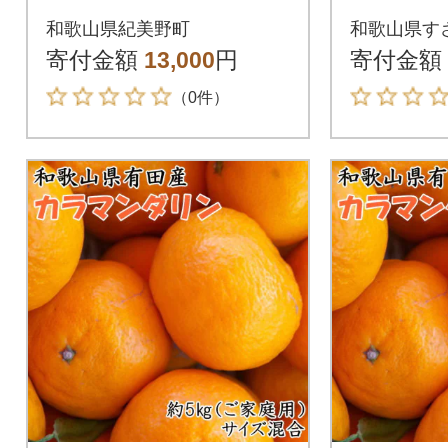
約5kg(サイズ混合
約5kg
和歌山県紀美野町
和歌山県す
ご家庭用)(紀美野町)
ご家庭用
寄付金額
13,000
円
寄付金額
（0件）