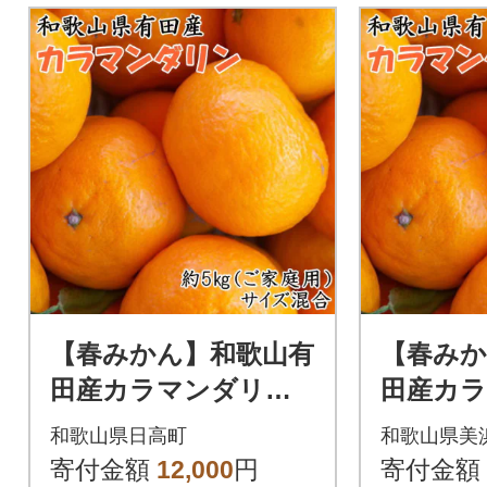
【春みかん】和歌山有
【春みか
田産カラマンダリン
田産カ
約5kg(サイズ混合
約5kg
和歌山県日高町
和歌山県美
ご家庭用)(日高町)
ご家庭用)
寄付金額
12,000
円
寄付金額