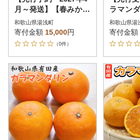
月～発送】【春みか
ラマンダ
ん】有田産カラマン
和歌山 有
和歌山県湯浅町
和歌山県湯
ダリン贈答用(2Lサイ
イズ 大
寄付金額
15,000
円
寄付金額
ズ30玉 秀品)
g
（0件）