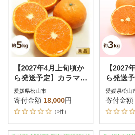
【2027年4月上旬頃か
【2027
ら発送予定】カラマ
ら発送予
ンダリン【秀品】 約
ンダリン
愛媛県松山市
愛媛県松山
5kg
品>約3k
寄付金額
18,000
円
寄付金額
（0件）