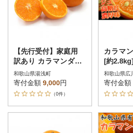
【先行受付】家庭用
カラマン
訳あり カラマンダリ
[約2.8
ン なつみ 和歌山 有田
田産 春
和歌山県湯浅町
和歌山県広
2S~3Lサイズ混合 3kg
イズおま
寄付金額
9,000
円
寄付金額
（0件）