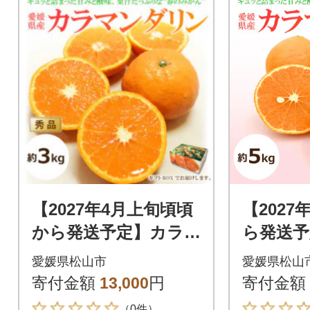
【2027年4月上旬頃頃
【2027
から発送予定】カラ
ら発送予
マンダリン<秀品>
ンダリン
愛媛県松山市
愛媛県松山
約3kg 【ギフトBOX
品>約5k
寄付金額
13,000
円
寄付金額
入り】
（0件）