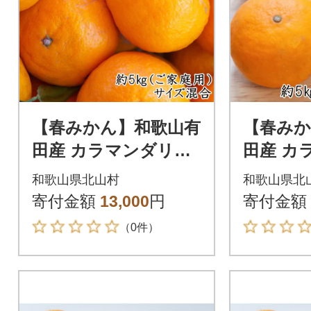
【春みかん】和歌山有
【春みか
田産 カラマンダリン
田産 カ
約5kg サイズ混合 ご
約5kg
和歌山県北山村
和歌山県北
家庭用【tec937】
せ【tecj
寄付金額
13,000
円
寄付金額
（0件）