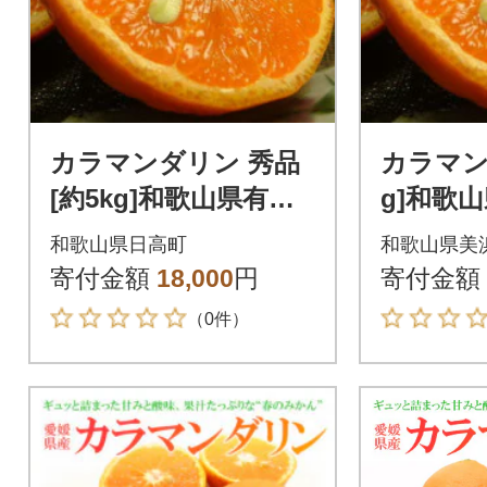
カラマンダリン 秀品
カラマン
[約5kg]和歌山県有田
g]和歌
産春みかん(果実サイ
かん(果
和歌山県日高町
和歌山県美
ズおまかせ)
かせ)
寄付金額
18,000
円
寄付金額
（0件）