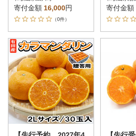
kg 秀品【まごころ
イズおま
寄付金額
16,000
円
寄付金額
手選別】
（0件）
【先行予約 2027年4
【先行受