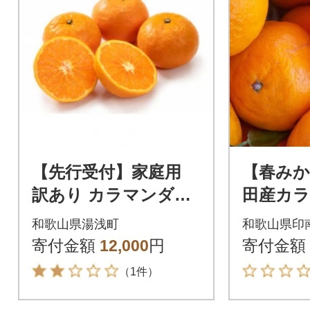
【先行受付】家庭用
【春みか
訳あり カラマンダリ
田産カ
ン なつみ 和歌山 有田
約5kg
和歌山県湯浅町
和歌山県印
2S~3Lサイズ混合 5kg
ご家庭用)
寄付金額
12,000
円
寄付金額
（1件）