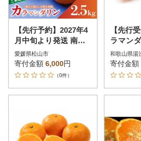
【先行予約】2027年4
【先行受
月中旬より発送 南津
ラマンダ
海・カラマンダリン
和歌山 有
愛媛県松山市
和歌山県湯
約2.5kg 家庭用 訳あ
イズ 大
寄付金額
6,000
円
寄付金額
り
g
（0件）