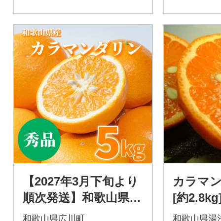
【2027年3月下旬より
カラマン
順次発送】和歌山県
[約2.8
産 カラマンダリン 5
田産春み
和歌山県広川町
和歌山県湯