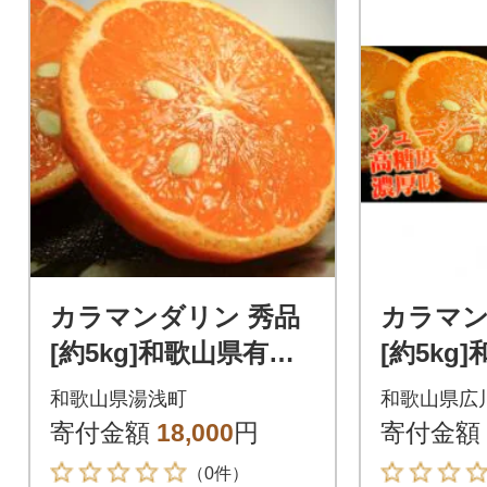
カラマンダリン 秀品
カラマン
[約5kg]和歌山県有田
[約5kg
産春みかん(果実サイ
産春みか
和歌山県湯浅町
和歌山県広
ズおまかせ)
実サイズ
寄付金額
18,000
円
寄付金額
（0件）