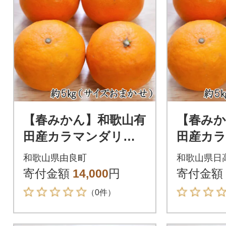
【春みかん】和歌山有
【春みか
田産カラマンダリン
田産カ
約5kg(サイズおまか
約5kg
和歌山県由良町
和歌山県日
せ)【由良町】
せ)【日
寄付金額
14,000
円
寄付金額
（0件）