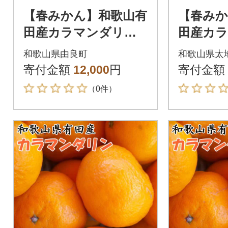
【春みかん】和歌山有
【春みか
田産カラマンダリン
田産カ
約5kg(サイズ混合
約5kg
和歌山県由良町
和歌山県太
ご家庭用)(由良町)
ご家庭用)【
寄付金額
12,000
円
寄付金額
o】
（0件）