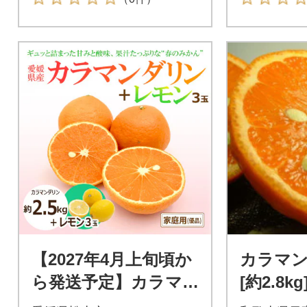
【2027年4月上旬頃か
カラマン
ら発送予定】カラマ
[約2.8
ンダリン(優品)約2.5k
田産春み