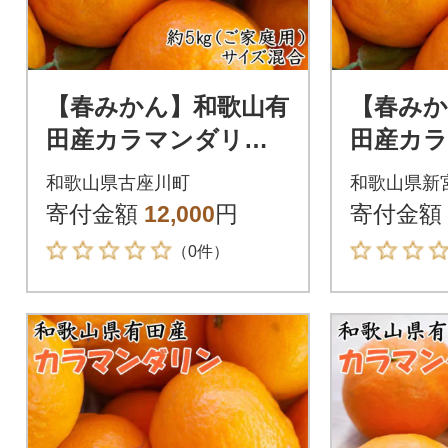
【春みかん】和歌山有
【春みか
田産カラマンダリン
田産カ
約5kg(サイズ混合
約5kg
和歌山県古座川町
和歌山県新
ご家庭用)(古座川町)
ご家庭用)
寄付金額
12,000
円
寄付金額
（0件）