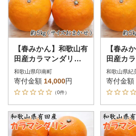
【春みかん】和歌山有
【春みか
田産カラマンダリン
田産カ
約5kg(サイズおまか
約5kg
和歌山県印南町
和歌山県紀
せ)【印南町】
せ)【紀
寄付金額
14,000
円
寄付金額
（0件）