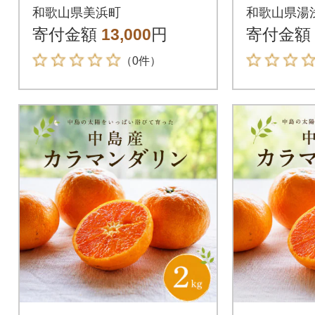
約5kg(サイズおまか
ダリン約
和歌山県美浜町
和歌山県湯
せ)【美浜町】
混合 ご
寄付金額
13,000
円
寄付金額
（0件）