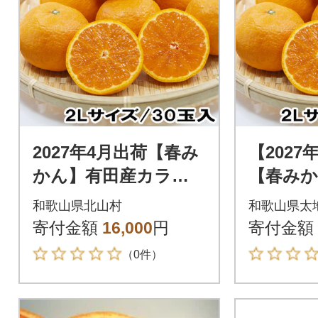
2027年4月出荷【春み
【2027
かん】有田産カラマ
【春みか
ンダリン贈答用30玉
ラマン
和歌山県北山村
和歌山県太
【北山村】【tecj1057
【太地町】
寄付金額
16,000
円
寄付金額
sato】
sato】
（0件）