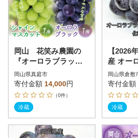
岡山 花笑み農園の
【202
『オーロラブラック&
産 オー
シャインマスカッ
2房 (約9
岡山県真庭市
岡山県倉敷
ト』1kg(2房)AS
り
寄付金額
14,000
円
寄付金額
（0件）
冷蔵
冷蔵