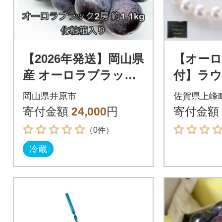
【2026年発送】岡山県
【オーロ
産 オーロラブラック
付】ラウン
2房 (約1.1kg) 化粧箱
mアコヤ
岡山県井原市
佐賀県上峰
入り
ス・イ
寄付金額
24,000
円
寄付金額
ト(上峰町
（0件）
冷蔵