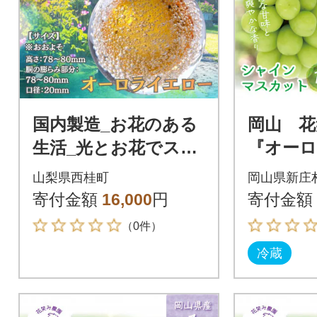
国内製造_お花のある
岡山 花
生活_光とお花でステ
『オーロ
キなお部屋を彩る泡
シャイ
山梨県西桂町
岡山県新庄
の一輪挿し(オーロラ
ト』1kg 
寄付金額
16,000
円
寄付金額
イエロー)
（0件）
冷蔵