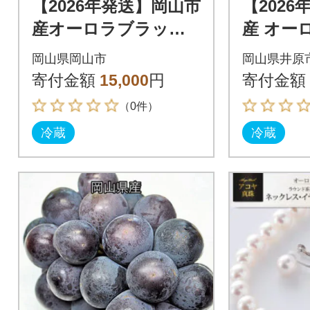
【2026年発送】岡山市
【202
産オーロラブラック 2
産 オー
～3房 計1kg以上
2房 (約9
岡山県岡山市
岡山県井原
り
寄付金額
15,000
円
寄付金額
（0件）
冷蔵
冷蔵