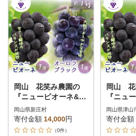
岡山 花笑み農園の
岡山 花
『ニューピオーネ&オ
『ニュー
ーロラブラック』1kg
ーロラブ
岡山県新庄村
岡山県津山
(2房) PA-1
(2房) P
寄付金額
14,000
円
寄付金額
（0件）