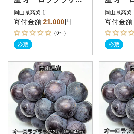
2房 (約940g) 化粧箱入
2房 (約1
岡山県高梁市
岡山県高梁
り
入り
寄付金額
21,000
円
寄付金額
（0件）
冷蔵
冷蔵