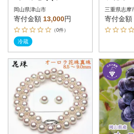
ブラック)1kg(2房)
アコヤ
岡山県津山市
三重県志摩
レス ピ
寄付金額
13,000
円
寄付金額
（0件）
冷蔵