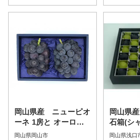
岡山県産 ニューピオ
岡山県産
ーネ 1房と オーロラ
石箱(シ
ブラック 1房(1房500g
ットと
岡山県岡山市
岡山県浅口