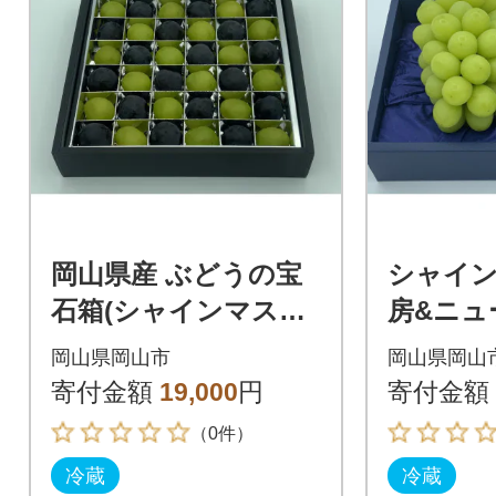
岡山県産 ぶどうの宝
シャイン
石箱(シャインマスカ
房&ニュ
ットとニューピオー
はオーロ
岡山県岡山市
岡山県岡山
ネ又はオーロラブラ
房(1房50
寄付金額
19,000
円
寄付金額
ック)36粒
（0件）
冷蔵
冷蔵