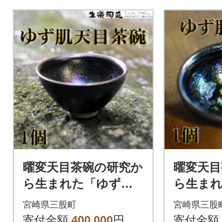
曜変天目茶碗の研究か
曜変天目
ら生まれた「ゆず肌
ら生ま
天目茶碗」【C-110
天目盃」【
宮崎県三股町
宮崎県三股
4】
寄付金額
400,000
円
寄付金額