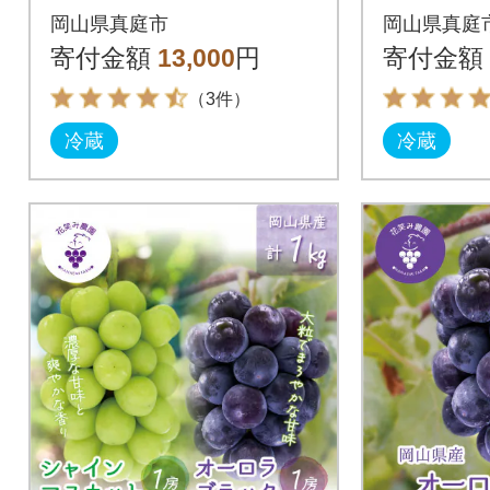
ック』1kg(2房) A-1
ーロラブ
岡山県真庭市
岡山県真庭
(2房) P
寄付金額
13,000
円
寄付金額
（3件）
冷蔵
冷蔵