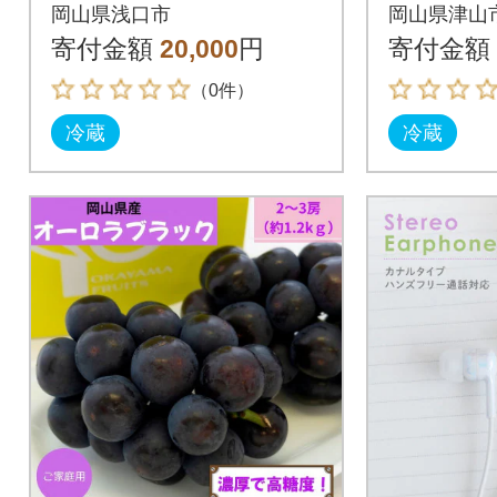
ラブラッ
岡山県浅口市
岡山県津山
約1.2k
寄付金額
20,000
円
寄付金額
（0件）
冷蔵
冷蔵