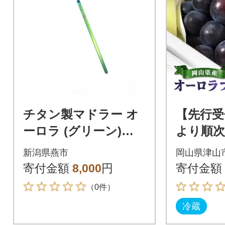
チタン製マドラー オ
【先行受
ーロラ (グリーン)
より順次
【グラデーションカ
産『オ
新潟県燕市
岡山県津山
ラー、軽量で丈夫!】
ク』 約1
寄付金額
8,000
円
寄付金額
（0件）
冷蔵