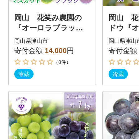
岡山 花笑み農園の
岡山 花
『オーロラブラック&
ドウ『
シャインマスカッ
ック』1k
岡山県津山市
岡山県津山
ト』1kg(2房)AS
寄付金額
14,000
円
寄付金額
（0件）
冷蔵
冷蔵