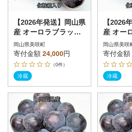
【2026年発送】岡山県
【202
産 オーロラブラック
産 オー
2房 (約940g) 化粧箱入
2房 (約1
岡山県美咲町
岡山県美咲
り
入り
寄付金額
24,000
円
寄付金額
（0件）
冷蔵
冷蔵