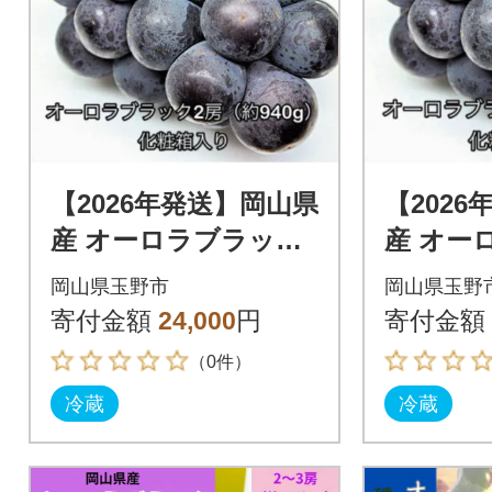
【2026年発送】岡山県
【202
産 オーロラブラック
産 オー
2房 (約940g) 化粧箱入
2房 (約1
岡山県玉野市
岡山県玉野
り
入り
寄付金額
24,000
円
寄付金額
（0件）
冷蔵
冷蔵