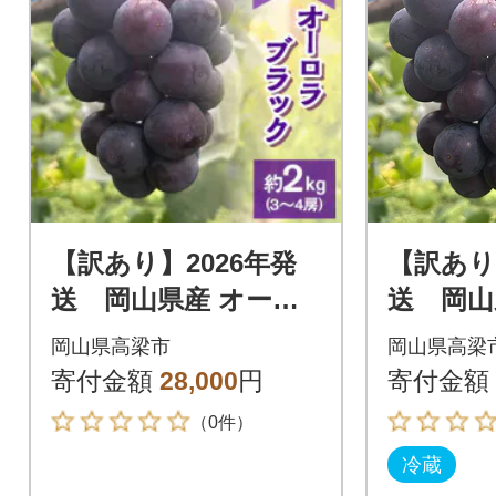
【訳あり】2026年発
【訳あり
送 岡山県産 オーロ
送 岡山
ラブラック 3～4房 合
ラブラッ
岡山県高梁市
岡山県高梁
計約2kg 常温配送
約1kg 
寄付金額
28,000
円
寄付金額
（0件）
冷蔵