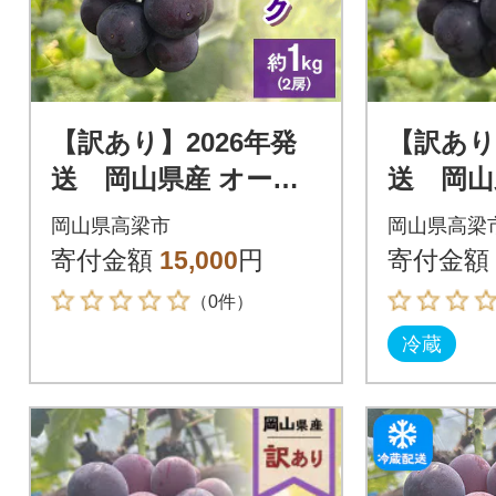
【訳あり】2026年発
【訳あり
送 岡山県産 オーロ
送 岡山
ラブラック 2房 合計
ラブラッ
岡山県高梁市
岡山県高梁
約1kg 常温配送
計約2kg
寄付金額
15,000
円
寄付金額
（0件）
冷蔵