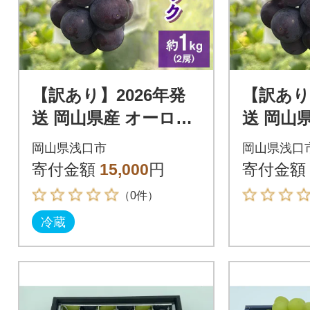
【訳あり】2026年発
【訳あり
送 岡山県産 オーロラ
送 岡山
ブラック2房 合計約1k
ブラック
岡山県浅口市
岡山県浅口
g 冷蔵配送
g 常温
寄付金額
15,000
円
寄付金額
（0件）
冷蔵