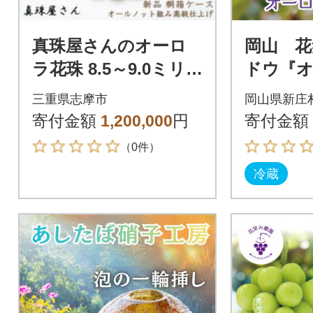
真珠屋さんのオーロ
岡山 花
ラ花珠 8.5～9.0ミリ
ドウ『
アコヤ本真珠ネック
ック』1k
三重県志摩市
岡山県新庄
レス ピアスセット
寄付金額
1,200,000
円
寄付金額
（0件）
冷蔵