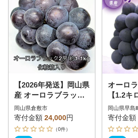
【2026年発送】岡山県
オーロラ
産 オーロラブラック
【1.2キ
2房 (約1.1kg) 化粧箱
岡山県倉敷市
岡山県早島
入り
寄付金額
24,000
円
寄付金額
（0件）