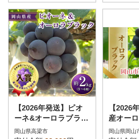
【2026年発送】ピオ
【202
ーネ&オーロラブラッ
産オーロ
ク セット 3～4房 約2
00g以上
岡山県高梁市
岡山県岡山
kg