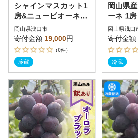
シャインマスカット1
岡山県産
房&ニューピオーネ又
ーネ 1
はオーロラブラック1
ブラック 
岡山県浅口市
岡山県浅口
房(1房500g前後)
前後)
寄付金額
19,000
円
寄付金額
（0件）
冷蔵
冷蔵