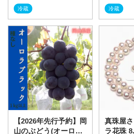
冷蔵
冷蔵
【2026年先行予約】岡
真珠屋
山のぶどう(オーロラ
ラ花珠 8