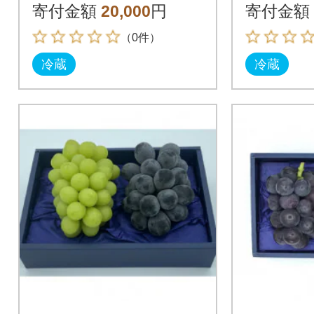
前後)
ネ又は
寄付金額
20,000
円
寄付金額
ック)36
（0件）
冷蔵
冷蔵