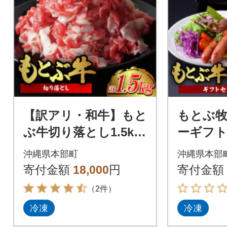
【訳アリ・和牛】もと
もとぶ
ぶ牛切り落とし1.5kg
ーギフト
(500g×3P)
×4パック
沖縄県本部町
沖縄県本部
寄付金額
18,000
円
寄付金額
（2件）
冷凍
冷凍