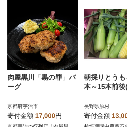
肉屋黒川「黒の罪」バ
朝採りとうも
ーグ
本～15本前後(
京都府宇治市
長野県原村
寄付金額
17,000
円
寄付金額
13,0
京都宇治の行列店「肉屋黒
栽培期間中農薬不