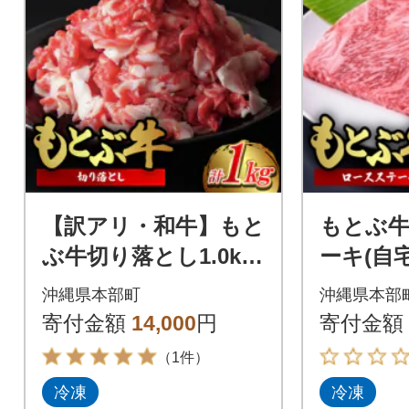
【訳アリ・和牛】もと
もとぶ
ぶ牛切り落とし1.0kg
ーキ(自宅
(500g×2P)
沖縄県本部町
沖縄県本部
寄付金額
14,000
円
寄付金額
（1件）
冷凍
冷凍