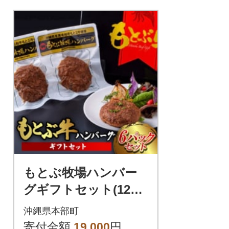
もとぶ牧場ハンバー
グギフトセット(120g
×6パック)
沖縄県本部町
寄付金額
19,000
円