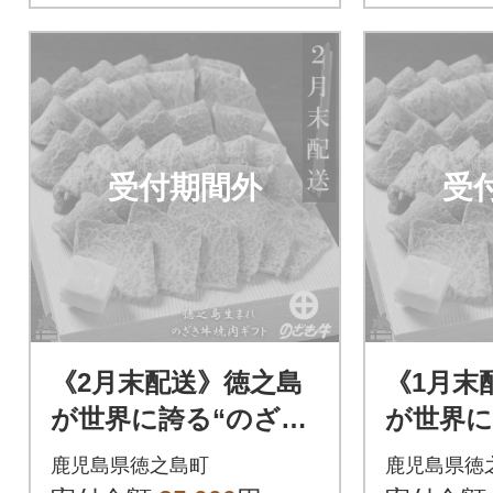
受付期間外
受
《2月末配送》徳之島
《1月末
が世界に誇る“のざき
が世界に
牛”特選焼肉ギフト
牛”特選
鹿児島県徳之島町
鹿児島県徳