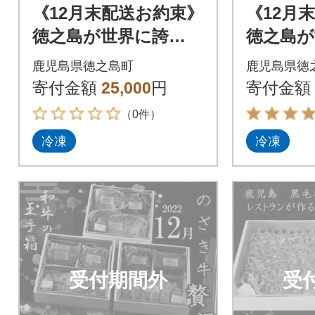
《12月末配送お約束》
《12月
徳之島が世界に誇
徳之島が
る“のざき牛”特選焼肉
る“のざ
鹿児島県徳之島町
鹿児島県徳
ギフト
すき焼
寄付金額
25,000
円
寄付金額
（0件）
冷凍
冷凍
受付期間外
受