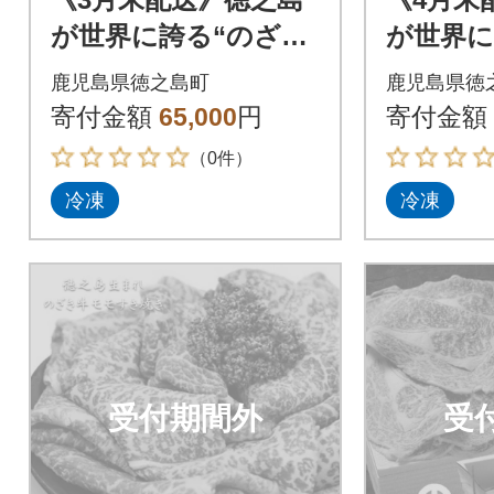
が世界に誇る“のざき
が世界に
牛”サーロインステー
牛”特選
鹿児島県徳之島町
鹿児島県徳
キギフト
寄付金額
65,000
円
寄付金額
（0件）
冷凍
冷凍
受付期間外
受