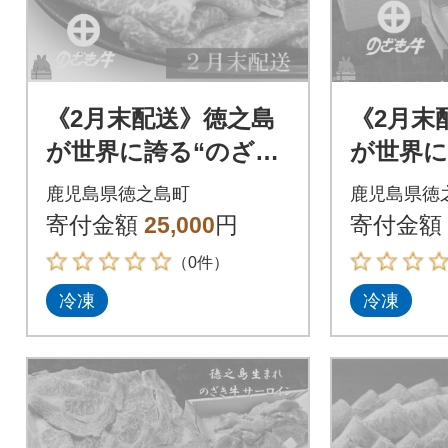
《2月末配送》徳之島
《2月末
が世界に誇る“のざき
が世界に
牛”モモすき焼きギフ
牛”ロー
鹿児島県徳之島町
鹿児島県徳
ト
フト
寄付金額
25,000
円
寄付金額
（0件）
冷凍
冷凍