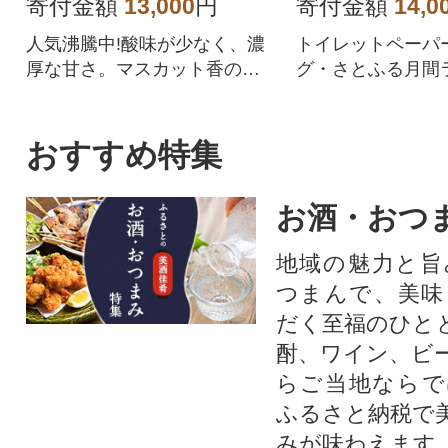
品 人気
寄付金額
13,000
円
寄付金額
14,0
人気沸騰中!酸味が少なく、濃
トイレットペーパ
厚な甘さ。マスカット香の芳
グ・さとふる月間
醇な香りが特徴のシャインマ
位を獲得!!バージ
スカット。シャインマスカッ
合、柔らかく使い
トを中心にぶどうをたくさん
を追求した上質な
おすすめ特集
作っている農家が自信を持っ
ペーパーです。
てお届けします。
お酒・おつ
地域の魅力と旨
つまんで、美味
だく至福のひと
酎、ワイン、ビ
らご当地ならで
ふるさと納税で
みが味わえます