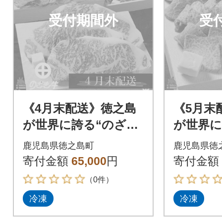
受付期間外
受
《4月末配送》徳之島
《5月末
が世界に誇る“のざき
が世界に
牛”サーロインステー
牛”特選
鹿児島県徳之島町
鹿児島県徳
キギフト
寄付金額
65,000
円
寄付金額
（0件）
冷凍
冷凍