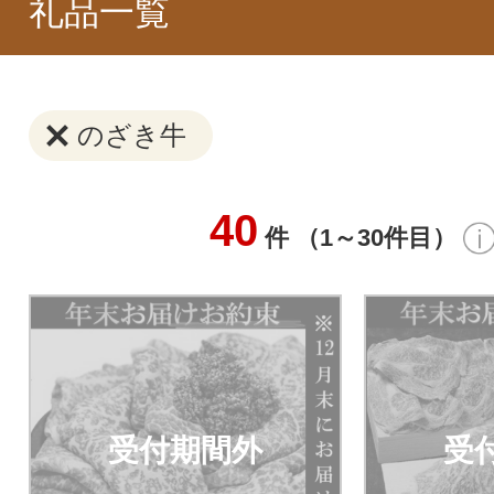
礼品一覧
のざき牛
40
件 （1～30件目）
受付期間外
受