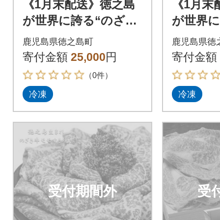
《1月末配送》徳之島
《1月末
が世界に誇る“のざき
が世界に
牛”モモすき焼きギフ
牛”サー
鹿児島県徳之島町
鹿児島県徳
ト
キギフ
寄付金額
25,000
円
寄付金額
（0件）
冷凍
冷凍
受付期間外
受