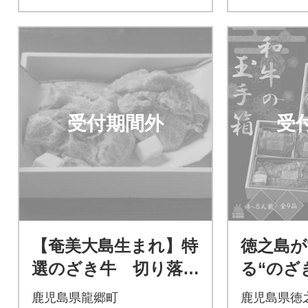
受付期間外
受
【奄美大島生まれ】特
徳之島が
選のざき牛 切り落
る“のざ
とし 約450g×2パック
玉手箱(お
鹿児島県龍郷町
鹿児島県徳