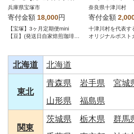
珈琲豆・全6種 計600g)
観光名所
兵庫県宝塚市
奈良県十津川村
全3回
寄付金額
18,000
円
寄付金額
2,00
【宝塚】3ヶ月定期便mini
十津川村を代表す
【豆】(発送日自家焙煎珈琲
オリジナルポスト
豆・おかませ6種 計600g)
北海道
北海道
青森県
岩手県
宮城
東北
山形県
福島県
茨城県
栃木県
群馬
関東