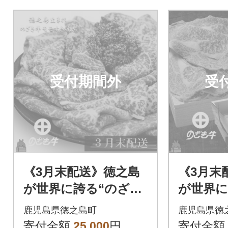
受付期間外
受
《3月末配送》徳之島
《3月末
が世界に誇る“のざき
が世界に
牛”モモすき焼きギフ
牛”ロー
鹿児島県徳之島町
鹿児島県徳
ト
フト
寄付金額
25,000
円
寄付金額