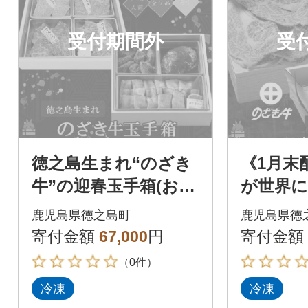
受付期間外
受
徳之島生まれ“のざき
《1月末
牛”の迎春玉手箱(おせ
が世界に
ち)焼肉希少部位セッ
牛”ロー
鹿児島県徳之島町
鹿児島県徳
ト(二段)
フト
寄付金額
67,000
円
寄付金額
（0件）
冷凍
冷凍