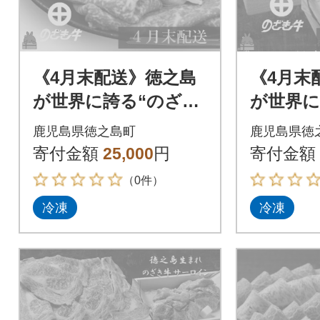
《4月末配送》徳之島
《4月末
が世界に誇る“のざき
が世界に
牛”モモすき焼きギフ
牛”ロー
鹿児島県徳之島町
鹿児島県徳
ト
フト
寄付金額
25,000
円
寄付金額
（0件）
冷凍
冷凍