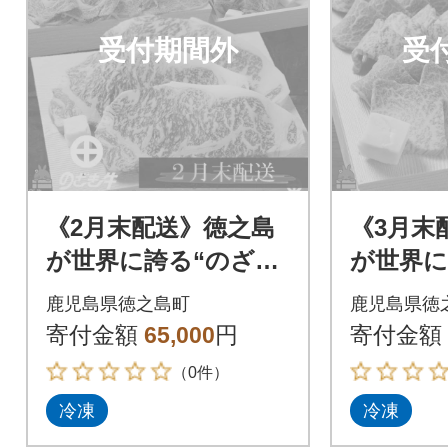
受付期間外
受
《2月末配送》徳之島
《3月末
が世界に誇る“のざき
が世界に
牛”サーロインステー
牛”特選
鹿児島県徳之島町
鹿児島県徳
キギフト
寄付金額
65,000
円
寄付金額
（0件）
冷凍
冷凍