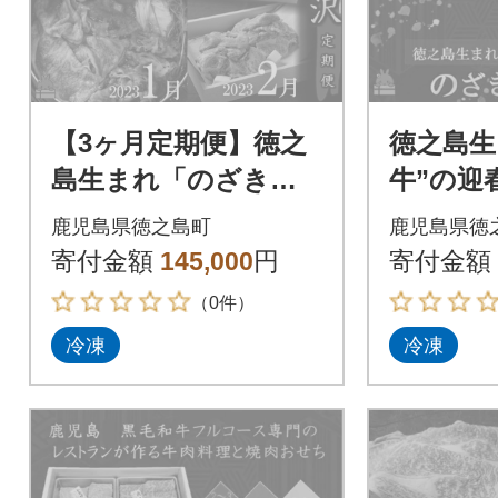
【3ヶ月定期便】徳之
徳之島生
島生まれ「のざき
牛”の迎
牛」贅沢スペシャル
ち)赤身
鹿児島県徳之島町
鹿児島県徳
定期便
(二段)
寄付金額
145,000
円
寄付金額
（0件）
冷凍
冷凍