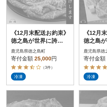
《12月末配送お約束》
《12月
徳之島が世界に誇
徳之島が
る“のざき牛”モモす
る“のざ
鹿児島県徳之島町
鹿児島県徳
き焼きギフト
インス
寄付金額
25,000
円
寄付金額
（3件）
冷凍
冷凍