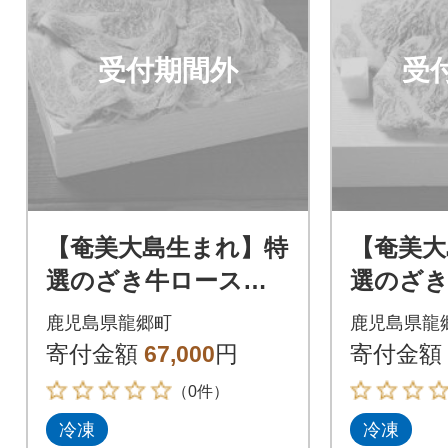
受付期間外
受
【奄美大島生まれ】特
【奄美大
選のざき牛ロースス
選のざ
ライス約1.1kg
ンステー
鹿児島県龍郷町
鹿児島県龍
5枚
寄付金額
67,000
円
寄付金額
（0件）
冷凍
冷凍