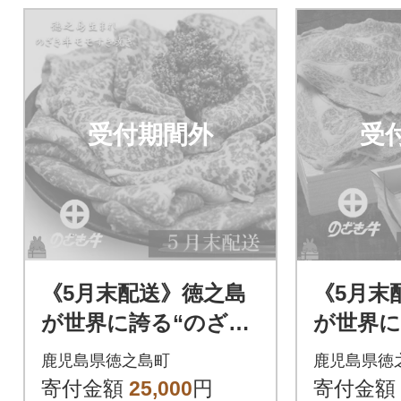
受付期間外
受
《5月末配送》徳之島
《5月末
が世界に誇る“のざき
が世界に
牛”モモすき焼きギフ
牛”ロー
鹿児島県徳之島町
鹿児島県徳
ト
フト
寄付金額
25,000
円
寄付金額