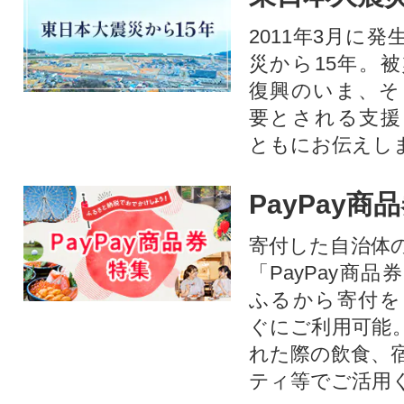
2011年3月に
災から15年。
復興のいま、そ
要とされる支援
ともにお伝えし
PayPay商
寄付した自治体
「PayPay商
ふるから寄付を
ぐにご利用可能
れた際の飲食、
ティ等でご活用