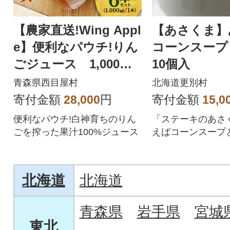
【農家直送!Wing Appl
【あさくま】
e】便利なパウチ!りん
コーンスープ 
ごジュース 1,000ml
10個入
6本セット
青森県西目屋村
北海道更別村
寄付金額
28,000
円
寄付金額
15,0
便利なパウチ!白神育ちのりん
「ステーキのあさ
ごを搾った果汁100%ジュース
えばコーンスープ
昔から人気のある
ンスープです。
北海道
北海道
青森県
岩手県
宮城
東北