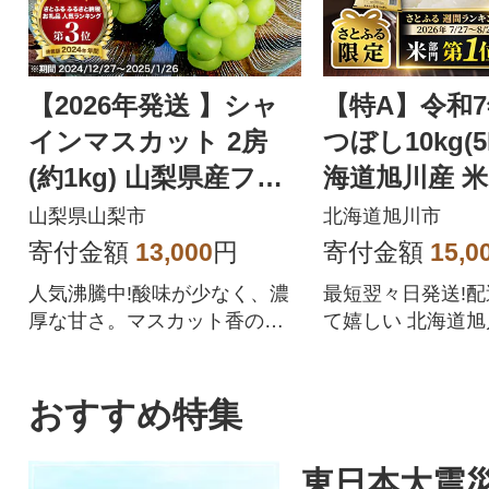
【2026年発送 】シャ
【特A】令和
インマスカット 2房
つぼし10kg(5
(約1kg) 山梨県産フル
海道旭川産 米
ーツ 人気のぶどう
【さとふる限定
山梨県山梨市
北海道旭川市
57
寄付金額
13,000
円
寄付金額
15,0
人気沸騰中!酸味が少なく、濃
最短翌々日発送!
厚な甘さ。マスカット香の芳
て嬉しい 北海道
醇な香りが特徴のシャインマ
ぼしをぜひご賞味
スカット。シャインマスカッ
トを中心にぶどうをたくさん
おすすめ特集
作っている農家が自信を持っ
てお届けします。
東日本大震災