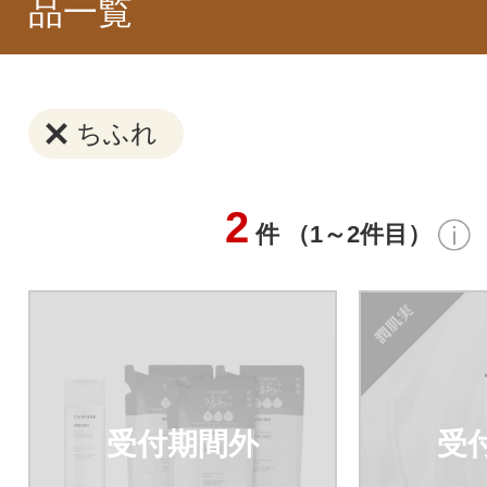
品一覧
ちふれ
2
件 （1～2件目）
受付期間外
受