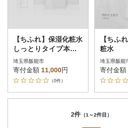
【ちふれ】保湿化粧水
【ちふれ
しっとりタイプ本品
粧水
+エコな詰替用3個セ
埼玉県飯能市
埼玉県飯能
ット
寄付金額
11,000
円
寄付金額
（0件）
2件
（1～2件目）