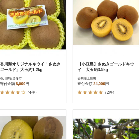
香川県オリジナルキウイ「さぬき
【小豆島】さぬきゴールドキウ
ゴールド」大玉約1.2kg
イ 大玉約3.5kg
香川県観音寺市
香川県土庄町
寄付金額
8,000
円
寄付金額
24,000
円
（4件）
（2件）