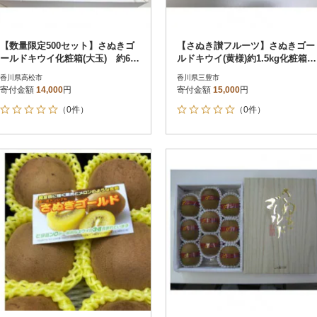
【数量限定500セット】さぬきゴ
【さぬき讃フルーツ】さぬきゴー
ールドキウイ化粧箱(大玉) 約600
ルドキウイ(黄様)約1.5kg化粧箱入
g
り
香川県高松市
香川県三豊市
寄付金額
14,000
円
寄付金額
15,000
円
（0件）
（0件）