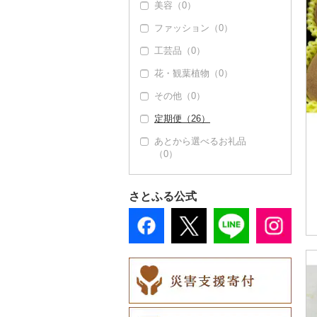
美容（0）
その他果物（2）
文旦（0）
ファッション（0）
びわ（0）
まどんな（0）
工芸品（0）
ブルーベリー（0）
ポンカン（0）
花・観葉植物（0）
パイナップル（0）
その他柑橘（5）
その他（0）
栗（0）
定期便（26）
その他果物（2）
あとから選べるお礼品
（0）
さとふる公式