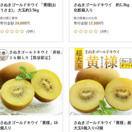
さぬきゴールドキウイ 「黄様(お
さぬきゴールドキウイ 約1.3kg
うさま)」 大玉約3.5kg
化粧箱入り
香川県三豊市
香川県東かがわ市
寄付金額
24,000
円
寄付金額
17,500
円
（0件）
（0件）
さぬきゴールドキウイ「黄様」16
さぬきゴールドキウイ「黄様」超
個入り
大玉6個入り×2箱