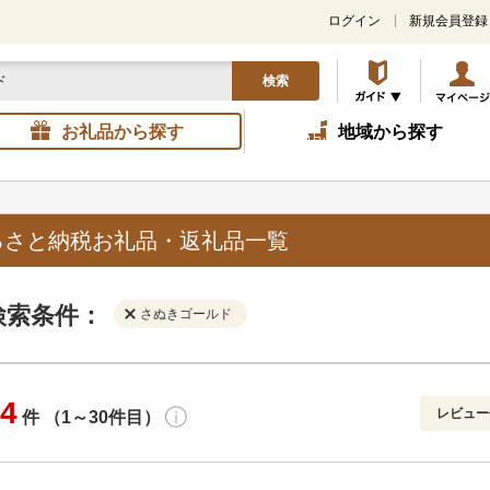
ログイン
新規会員登録
検索
お礼品から探す
地域から探す
るさと納税お礼品・返礼品一覧
検索条件：
さぬきゴールド
4
レビュー
件 （1～30件目）
寄付金額
解除
地域
解除
おすすめ
円～
新着順