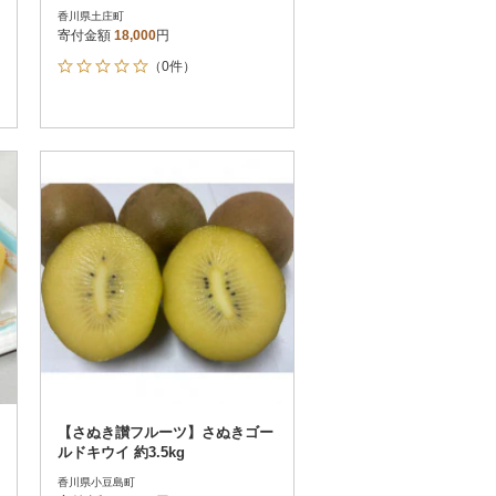
香川県土庄町
寄付金額
18,000
円
（0件）
【さぬき讃フルーツ】さぬきゴー
ルドキウイ 約3.5kg
香川県小豆島町