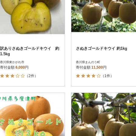
訳ありさぬきゴールドキウイ 約
さぬきゴールドキウイ 約1kg
1.5kg
香川県東かがわ市
香川県まんのう町
寄付金額
6,000
円
寄付金額
11,500
円
（2件）
（1件）