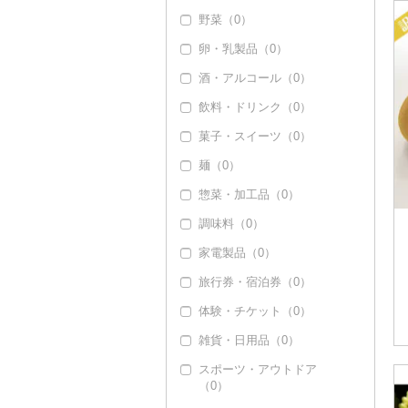
野菜（0）
ぶどう・マスカット
（17）
卵・乳製品（0）
巨峰（0）
いちご（19）
酒・アルコール（0）
ナガノパープル（0）
りんご（0）
飲料・ドリンク（0）
ピオーネ（0）
もも（21）
菓子・スイーツ（0）
デラウェア（0）
メロン（0）
麺（0）
シャインマスカット
さくらんぼ（0）
惣菜・加工品（0）
（17）
梨（0）
調味料（0）
その他ぶどう・マスカ
マンゴー（0）
ット（0）
家電製品（0）
みかん・柑橘（20）
旅行券・宿泊券（0）
みかん（18）
すいか（0）
体験・チケット（0）
レモン（0）
キウイ（94）
雑貨・日用品（0）
不知火・デコポン（1
柿（カキ）（0）
スポーツ・アウトドア
3）
（0）
ドライフルーツ（0）
せとか（0）