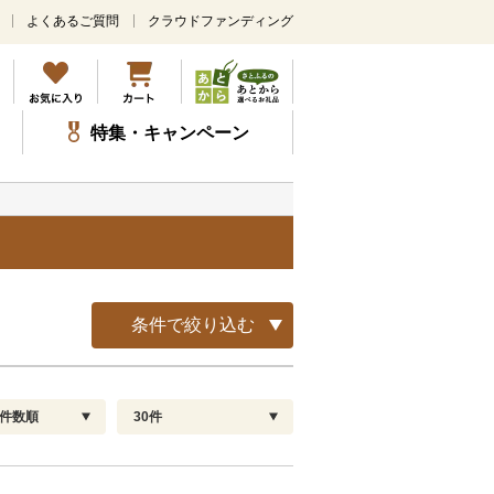
よくあるご質問
クラウドファンディング
メ
イ
ン
コ
ン
特集・キャンペーン
テ
ン
ツ
に
ス
キ
ッ
プ
条件で絞り込む
件数順
30件
配送指定
解除
順
30
お届け日時指定可
60