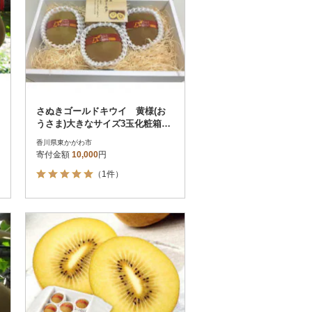
さぬきゴールドキウイ 黄様(お
うさま)大きなサイズ3玉化粧箱入
り
香川県東かがわ市
寄付金額
10,000
円
（1件）