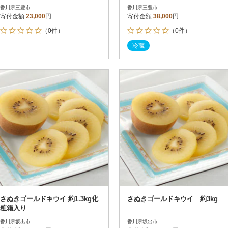
香川県三豊市
香川県三豊市
寄付金額
23,000
円
寄付金額
38,000
円
（0件）
（0件）
冷蔵
さぬきゴールドキウイ 約1.3kg化
さぬきゴールドキウイ 約3kg
粧箱入り
香川県坂出市
香川県坂出市