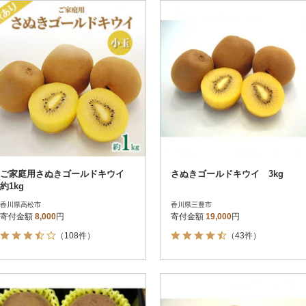
円
レビュー
レビュー
決済方法
解除
寄付金額
PayPay
発送種別
解除
クレジットカード決済
寄付金額
通常
Amazon Pay
冷蔵便
楽天ペイ
冷凍便
メルペイ
コンビニ支払い
ソフトバンクまとめて支払い
au PAY（auかんたん決済）
ご家庭用さぬきゴールドキウイ
さぬきゴールドキウイ 3kg
d払い
約1kg
金融機関(Pay-easy決済)
香川県高松市
香川県三豊市
寄付金額
8,000
円
寄付金額
19,000
円
（108件）
（43件）
解除
結果を見る（
94
件