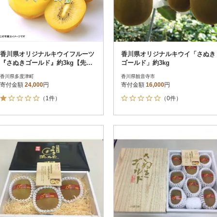
香川県オリジナルキウイフルーツ
香川県オリジナルキウイ「さぬき
『さぬきゴールド』約3kg【先行
ゴールド」約3kg
受付中!令和8年10月中旬【B-17】
香川県多度津町
香川県観音寺市
寄付金額
24,000
円
寄付金額
16,000
円
（1件）
（0件）