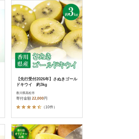
お届け時間帯指定可
発送される月指定可
件数順
90
評価順
120
が高い順
その他
解除
が低い順
さとふる限定のお礼品
定期便
さとふるアプリdeワンストップ申請
対象
【先行受付2026年】さぬきゴール
ドキウイ 約3kg
香川県高松市
寄付金額
22,000
円
（10件）
）