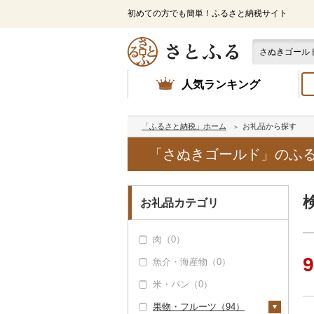
初めての方でも簡単！ふるさと納税サイト
人気ランキング
「ふるさと納税」ホーム
お礼品から探す
「さぬきゴールド」のふ
お礼品カテゴリ
肉（0）
9
魚介・海産物（0）
米・パン（0）
果物・フルーツ（94）