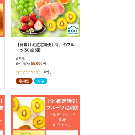
【発送月固定定期便】香川のフル
ーツ(5C)全5回
香川県
寄付金額
55,000
円
（0件）
定期便
冷蔵