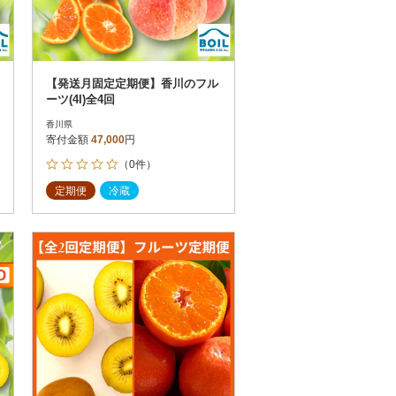
【発送月固定定期便】香川のフル
ーツ(4I)全4回
香川県
寄付金額
47,000
円
（0件）
定期便
冷蔵