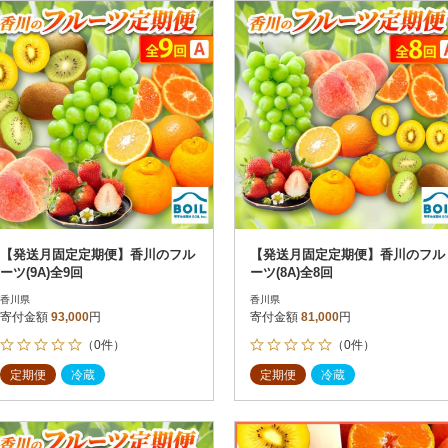
円
レビュー
レビュー
決済方法
解除
寄付金額
PayPay
発送種別
解除
クレジットカード決済
寄付金額
通常
Amazon Pay
冷蔵便
楽天ペイ
冷凍便
メルペイ
コンビニ支払い
ソフトバンクまとめて支払い
au PAY（auかんたん決済）
【発送月固定定期便】香川のフル
【発送月固定定期便】香川のフル
d払い
ーツ(9A)全9回
ーツ(8A)全8回
金融機関(Pay-easy決済)
香川県
香川県
寄付金額
93,000
円
寄付金額
81,000
円
（0件）
（0件）
解除
結果を見る（
94
件
定期便
冷蔵
定期便
冷蔵