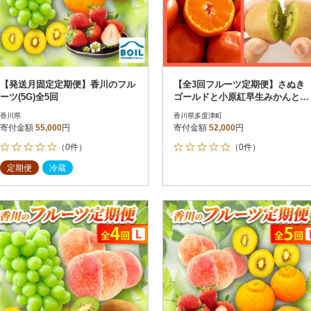
【発送月固定定期便】香川のフル
【全3回フルーツ定期便】さぬき
ーツ(5G)全5回
ゴールドと小原紅早生みかんとさ
ぬきキウイっこ【D-15】
香川県
香川県多度津町
寄付金額
55,000
円
寄付金額
52,000
円
（0件）
（0件）
定期便
冷蔵