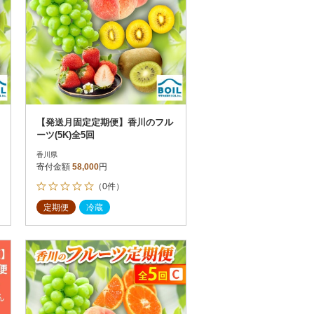
【発送月固定定期便】香川のフル
ーツ(5K)全5回
香川県
寄付金額
58,000
円
（0件）
定期便
冷蔵