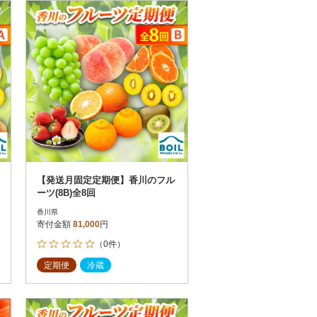
お届け時間帯指定可
発送される月指定可
件数順
90
評価順
120
が高い順
その他
解除
が低い順
さとふる限定のお礼品
定期便
さとふるアプリdeワンストップ申請
対象
【発送月固定定期便】香川のフル
ーツ(8B)全8回
香川県
寄付金額
81,000
円
（0件）
）
定期便
冷蔵