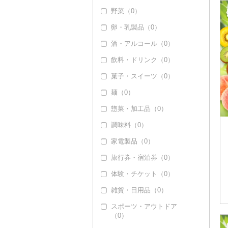
野菜（0）
ぶどう・マスカット
（17）
卵・乳製品（0）
巨峰（0）
いちご（19）
酒・アルコール（0）
ナガノパープル（0）
りんご（0）
飲料・ドリンク（0）
ピオーネ（0）
もも（21）
菓子・スイーツ（0）
デラウェア（0）
メロン（0）
麺（0）
シャインマスカット
さくらんぼ（0）
惣菜・加工品（0）
（17）
梨（0）
調味料（0）
その他ぶどう・マスカ
マンゴー（0）
ット（0）
家電製品（0）
みかん・柑橘（20）
旅行券・宿泊券（0）
みかん（18）
すいか（0）
体験・チケット（0）
レモン（0）
キウイ（94）
雑貨・日用品（0）
不知火・デコポン（1
柿（カキ）（0）
スポーツ・アウトドア
3）
（0）
ドライフルーツ（0）
せとか（0）