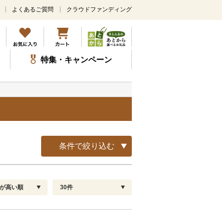
よくあるご質問
クラウドファンディング
メ
イ
ン
コ
ン
特集・キャンペーン
テ
ン
ツ
に
ス
キ
ッ
プ
条件で絞り込む
が高い順
30件
配送指定
解除
順
30
お届け日時指定可
60