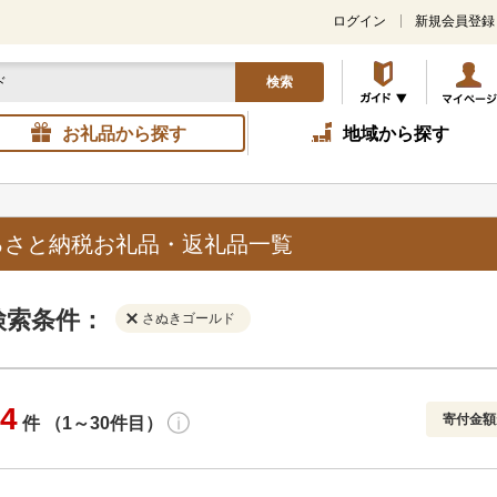
ログイン
新規会員登録
検索
お礼品から探す
地域から探す
るさと納税お礼品・返礼品一覧
検索条件：
さぬきゴールド
4
寄付金額
件 （1～30件目）
寄付金額
解除
地域
解除
おすすめ
円～
新着順