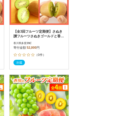
【全3回フルーツ定期便】さぬき
讃フルーツさぬきゴールドと香緑
とさぬきキウイっこ【D-16】
香川県多度津町
寄付金額
52,000
円
（0件）
冷蔵