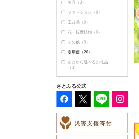
美容（0）
その他果物（2）
文旦（0）
ファッション（0）
びわ（0）
まどんな（0）
工芸品（0）
ブルーベリー（0）
ポンカン（0）
花・観葉植物（0）
パイナップル（0）
その他柑橘（5）
その他（0）
栗（0）
定期便（26）
その他果物（2）
あとから選べるお礼品
（0）
さとふる公式