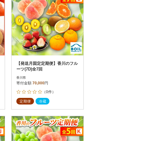
【発送月固定定期便】香川のフル
ーツ(7D)全7回
香川県
寄付金額
70,000
円
（0件）
定期便
冷蔵