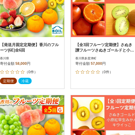
【発送月固定定期便】香川のフル
【全3回フルーツ定期便】さぬき
ーツ(6E)全6回
讃フルーツさぬきゴールドと小原
紅早生みかんと香緑【D-13】
香川県
香川県多度津町
寄付金額
58,000
円
寄付金額
57,000
円
（0件）
（0件）
定期便
冷蔵