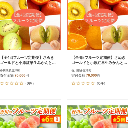
【全4回フルーツ定期便】さぬき
【全4回フルーツ定期便】さぬき
ゴールドと小原紅早生みかんと香
ゴールドと小原紅早生みかんとさ
緑とさぬきキウイっこ【E-10】
ぬきキウイっこと不知火【E-11】
香川県多度津町
香川県多度津町
寄付金額
70,000
円
寄付金額
70,000
円
（0件）
（0件）