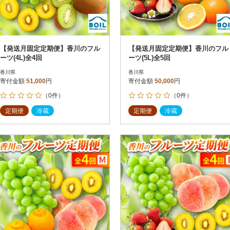
【発送月固定定期便】香川のフル
【発送月固定定期便】香川のフル
ーツ(4L)全4回
ーツ(5L)全5回
香川県
香川県
寄付金額
51,000
円
寄付金額
50,000
円
（0件）
（0件）
定期便
冷蔵
定期便
冷蔵