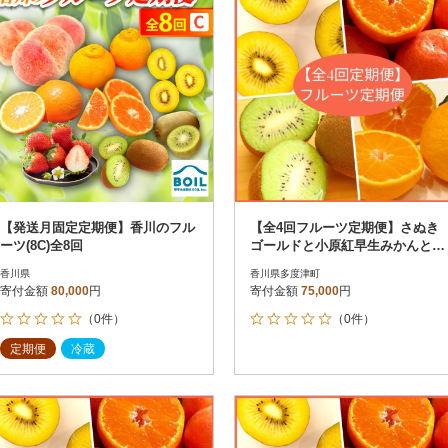
【発送月固定定期便】香川のフル
【全4回フルーツ定期便】さぬき
ーツ(8C)全8回
ゴールドと小原紅早生みかんと香
緑と不知火【E-9】
香川県
香川県多度津町
寄付金額
80,000
円
寄付金額
75,000
円
（0件）
（0件）
定期便
冷蔵