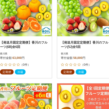
【発送月固定定期便】香川のフル
【発送月固定定期便】香川のフル
ーツ(6B)全6回
ーツ(5J)全5回
香川県
香川県
寄付金額
63,000
円
寄付金額
58,000
円
（0件）
（0件）
定期便
冷蔵
定期便
冷蔵