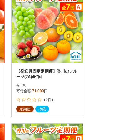
【発送月固定定期便】香川のフル
ーツ(7A)全7回
香川県
寄付金額
71,000
円
（0件）
定期便
冷蔵