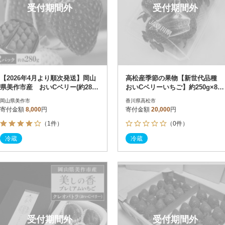
受付期間外
受付期間外
【2026年4月より順次発送】岡山
高松産季節の果物【新世代品種
県美作市産 おいCベリー(約280g
おいCベリーいちご】約250g×8パ
×2パック)
ック入り
岡山県美作市
香川県高松市
寄付金額
8,000
円
寄付金額
20,000
円
（1件）
（0件）
冷蔵
冷蔵
受付期間外
受付期間外