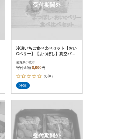
受付期間外
冷凍いちご食べ比べセット【おい
Cベリー】【よつぼし】真空パッ
ク袋500g 各1パック入り佐賀県産
佐賀県小城市
寄付金額
8,000
円
（0件）
冷凍
受付期間外