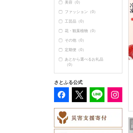
美容（0）
その他果物（0）
その他洋菓子（0）
豆腐・納豆（0）
ファッション（0）
煎餅・おかき（0）
漬物（0）
工芸品（0）
羊羹（0）
缶詰・瓶詰（2）
花・観葉植物（0）
饅頭（0）
肉（0）
乾物（0）
その他（0）
大福（0）
魚（0）
燻製（スモーク）
（0）
定期便（0）
その他和菓子（0）
果物（0）
おせち（0）
あとから選べるお礼品
ジャム（2）
（0）
その他加工品（0）
その他缶詰・瓶詰
（0）
さとふる公式