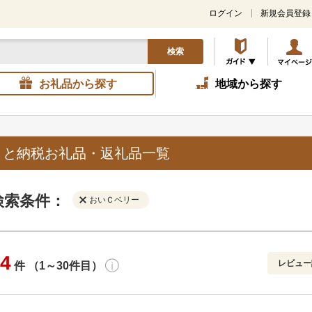
ログイン
新規会員登録
検索
お礼品から探す
地域から探す
さと納税お礼品・返礼品一覧
検索条件：
おいＣベリー
4
レビュー
件 （1～30件目）
寄付金額
解除
地域
解除
おすすめ
円～
新着順