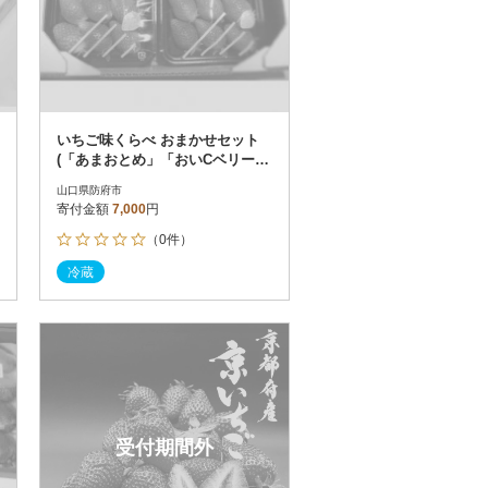
いちご味くらべ おまかせセット
(「あまおとめ」「おいCベリー」
「かおりの」各240gの内2種類)
山口県防府市
寄付金額
7,000
円
（0件）
冷蔵
受付期間外