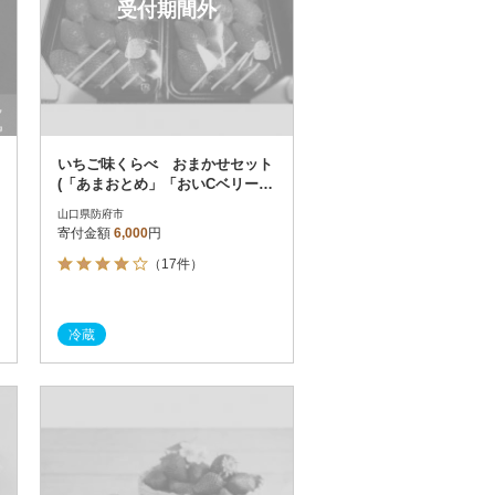
受付期間外
いちご味くらべ おまかせセット
(「あまおとめ」「おいCベリー」
「かおりの」 各240gの内2種類)
山口県防府市
寄付金額
6,000
円
（17件）
冷蔵