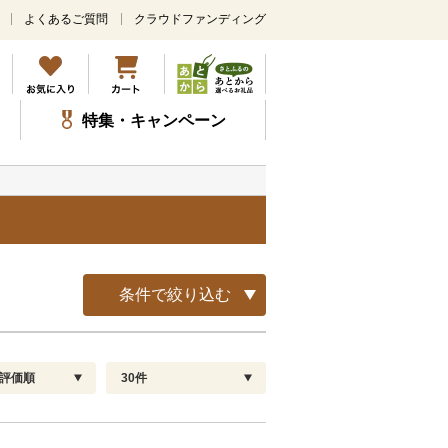
よくあるご質問
クラウドファンディング
メ
イ
ン
コ
ン
特集・キャンペーン
テ
ン
ツ
に
ス
キ
ッ
プ
条件で絞り込む
評価順
30件
配送指定
解除
順
30
お届け日時指定可
60