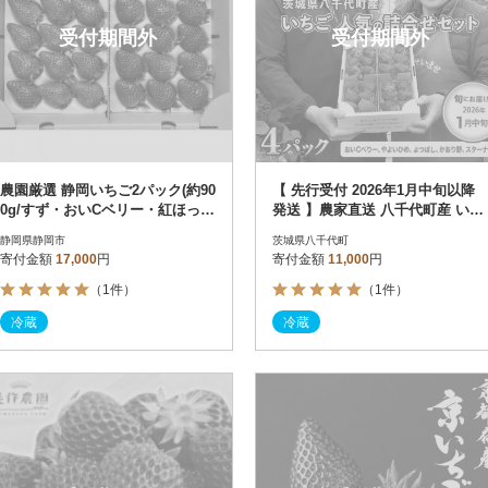
受付期間外
受付期間外
農園厳選 静岡いちご2パック(約90
【 先行受付 2026年1月中旬以降
0g/すず・おいCベリー・紅ほっ
発送 】農家直送 八千代町産 いち
ぺ)
ご 4パック[AJ002ya]
静岡県静岡市
茨城県八千代町
寄付金額
17,000
円
寄付金額
11,000
円
（1件）
（1件）
冷蔵
冷蔵