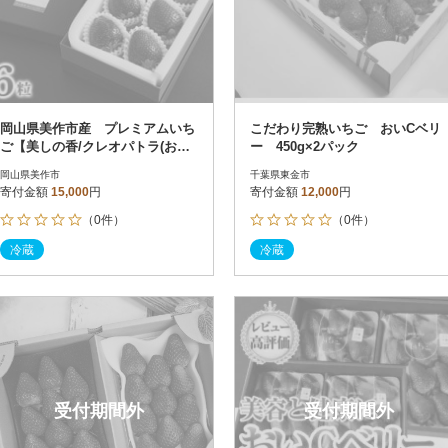
岡山県美作市産 プレミアムいち
こだわり完熟いちご おいCベリ
ご【美しの香/クレオパトラ(おい
ー 450g×2パック
Cベリー)】6粒入
岡山県美作市
千葉県東金市
寄付金額
15,000
円
寄付金額
12,000
円
（0件）
（0件）
冷蔵
冷蔵
受付期間外
受付期間外