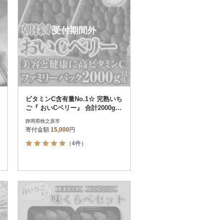
受付期間外
ビタミンC含有量No.1☆ 完熟いち
ご『 おいCベリー』 合計2000g以
上【常温発送】
静岡県牧之原市
寄付金額
15,000
円
（4件）