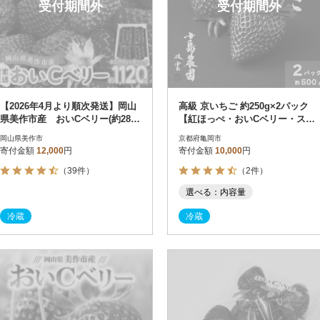
受付期間外
受付期間外
【2026年4月より順次発送】岡山
高級 京いちご 約250g×2パック
県美作市産 おいCベリー(約280g
【紅ほっぺ・おいCベリー・スタ
×4パック)
ーナイトから厳選】
岡山県美作市
京都府亀岡市
寄付金額
12,000
円
寄付金額
10,000
円
（39件）
（2件）
選べる：内容量
冷蔵
冷蔵