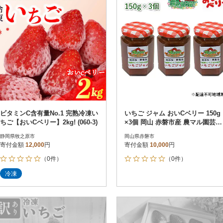
ビタミンC含有量No.1 完熟冷凍い
いちご ジャム おいCベリー 150g
ちご【おいCベリー】2kg! (060-3)
×3個 岡山 赤磐市産 農マル園芸[N
O5765-0792]
静岡県牧之原市
岡山県赤磐市
寄付金額
12,000
円
寄付金額
10,000
円
（0件）
（0件）
冷凍