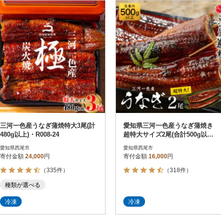
円
レビュー
レビュー
決済方法
解除
寄付金額
PayPay
発送種別
解除
クレジットカード決済
寄付金額
通常
Amazon Pay
冷蔵便
楽天ペイ
冷凍便
メルペイ
コンビニ支払い
ソフトバンクまとめて支払い
au PAY（auかんたん決済）
三河一色産うなぎ蒲焼特大3尾(計
愛知県三河一色産うなぎ蒲焼き
d払い
480g以上)・R008-24
超特大サイズ2尾(合計500g以
金融機関(Pay-easy決済)
上)・U039-16
愛知県西尾市
愛知県西尾市
寄付金額
24,000
円
寄付金額
16,000
円
（335件）
（318件）
解除
結果を見る（
115
種類が選べる
冷凍
冷凍