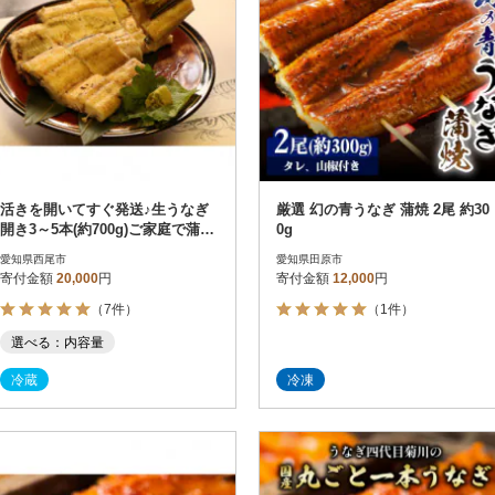
活きを開いてすぐ発送♪生うなぎ
厳選 幻の青うなぎ 蒲焼 2尾 約30
開き3～5本(約700g)ご家庭で蒲
0g
焼、白焼きに!・K188-20
愛知県西尾市
愛知県田原市
寄付金額
20,000
円
寄付金額
12,000
円
（7件）
（1件）
選べる：内容量
冷蔵
冷凍