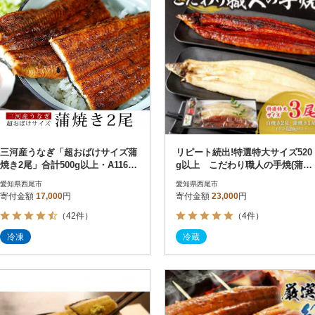
三河産うなぎ「超おばけサイズ蒲
リピート続出!特選特大サイズ520
焼き2尾」合計500g以上・A116-1
g以上 こだわり職人の手焼(蒲焼
7-1
1尾・白焼2尾)・Y067-23
愛知県西尾市
愛知県西尾市
寄付金額
17,000
円
寄付金額
23,000
円
（42件）
（4件）
冷凍
冷蔵