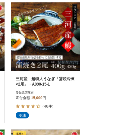
三河産 超特大うなぎ「蒲焼冷凍
×2尾」・A090-15-1
愛知県西尾市
寄付金額
15,000
円
（46件）
冷凍