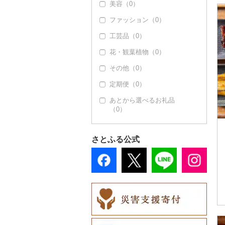
美容（0）
その他米（0）
豆腐・納豆（0）
（0）
ファッション（0）
漬物（0）
その他魚介・加工品
（0）
工芸品（0）
缶詰・瓶詰（0）
花・観葉植物（0）
乾物（0）
その他（0）
燻製（スモーク）
（0）
定期便（0）
おせち（0）
あとから選べるお礼品
（0）
その他加工品（0）
さとふる公式