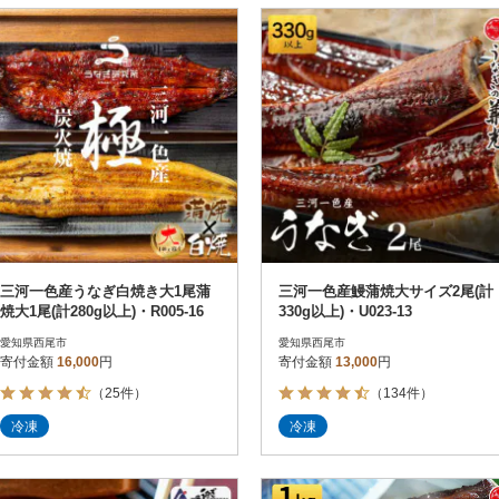
三河一色産うなぎ白焼き大1尾蒲
三河一色産鰻蒲焼大サイズ2尾(計
焼大1尾(計280g以上)・R005-16
330g以上)・U023-13
愛知県西尾市
愛知県西尾市
寄付金額
16,000
円
寄付金額
13,000
円
（25件）
（134件）
冷凍
冷凍