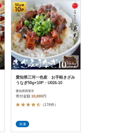
お届け時間帯指定可
発送される月指定可
件数順
90
評価順
120
が高い順
その他
解除
が低い順
さとふる限定のお礼品
定期便
さとふるアプリdeワンストップ申請
対象
愛知県三河一色産 お手軽きざみ
うなぎ50g×10P・U026-10
愛知県西尾市
寄付金額
10,000
円
（176件）
件）
冷凍