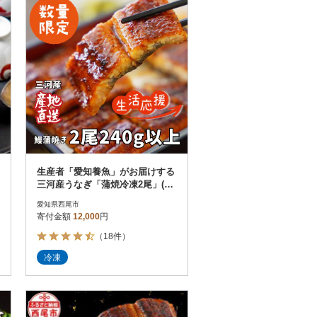
生産者「愛知養魚」がお届けする
三河産うなぎ「蒲焼冷凍2尾」(合
計240g～250g)・A092-12
愛知県西尾市
寄付金額
12,000
円
（18件）
冷凍