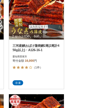
三河産鰻おばけ蒲焼鰻2尾(2尾計4
50g以上)・A126-16-1
愛知県西尾市
寄付金額
16,000
円
（1件）
冷凍