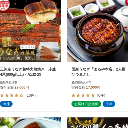
三河産うなぎ超特大蒲焼き 冷凍
国産うなぎ「まるや本店」2人用
4尾(800g以上)・A132-29
ひつまぶし
愛知県西尾市
愛知県長久手市
寄付金額
29,000
円
寄付金額
17,000
円
（13件）
（6件）
冷凍
お届け日指定可
冷凍