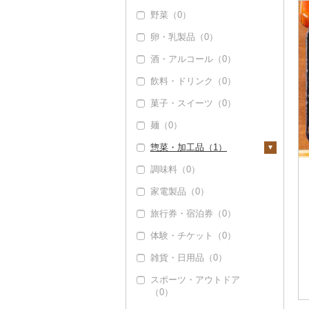
野菜（0）
いくら（0）
精米（0）
雑穀（0）
卵・乳製品（0）
うに（0）
無洗米（1）
餅（0）
酒・アルコール（0）
明太子・たらこ（0）
玄米（0）
その他穀物加工品
（0）
飲料・ドリンク（0）
その他魚卵（0）
金芽米（0）
パン（0）
菓子・スイーツ（0）
貝（0）
ゆめぴりか（0）
麺（0）
うなぎ（115）
つや姫（0）
惣菜・加工品（1）
鮮魚（0）
コシヒカリ（0）
調味料（0）
イカ・タコ（0）
はえぬき（0）
惣菜（1）
家電製品（0）
海苔・海藻（0）
さがびより（0）
餃子（0）
カレー・シチュー
（0）
旅行券・宿泊券（0）
干物（0）
あきたこまち（0）
シュウマイ（0）
鍋（0）
体験・チケット（0）
その他魚介・加工品
ひとめぼれ（0）
コロッケ（0）
（1）
ピザ（0）
雑貨・日用品（0）
ミルキークィーン
その他惣菜（1）
しらす・ちりめん
（0）
レトルト（0）
スポーツ・アウトドア
（0）
（0）
ななつぼし（0）
スープ（0）
かまぼこ・練り製品