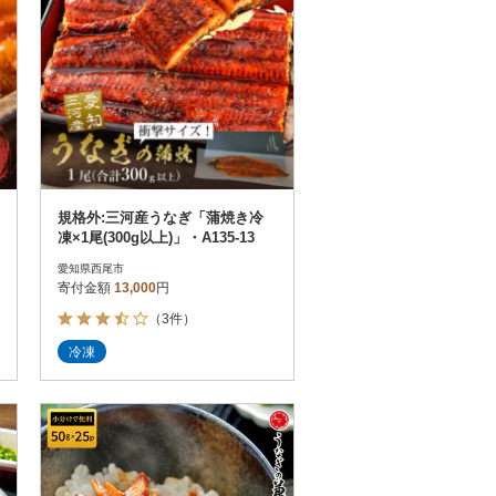
規格外:三河産うなぎ「蒲焼き冷
凍×1尾(300g以上)」・A135-13
愛知県西尾市
寄付金額
13,000
円
（3件）
冷凍