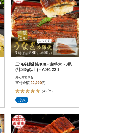
三河産鰻蒲焼冷凍＜超特大＞3尾
(計580g以上)・A091-22-1
愛知県西尾市
寄付金額
22,000
円
（42件）
冷凍