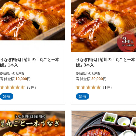
うなぎ四代目菊川の「丸ごと一本
うなぎ四代目菊川の「丸ごと一本
鰻」1本入
鰻」3本入
愛知県北名古屋市
愛知県北名古屋市
寄付金額
10,000
円
寄付金額
30,000
円
（8件）
（1件）
冷凍
冷凍