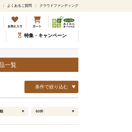
よくあるご質問
クラウドファンディング
メ
イ
ン
コ
ン
特集・キャンペーン
テ
ン
ツ
に
ス
品一覧
キ
ッ
プ
条件で絞り込む
順
60件
配送指定
解除
順
30
お届け日時指定可
60