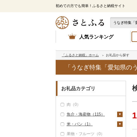
初めての方でも簡単！ふるさと納税サイト
人気ランキング
「ふるさと納税」ホーム
お礼品から探す
「うなぎ特集「愛知県の
お礼品カテゴリ
肉（0）
1
魚介・海産物（115）
米・パン（1）
カニ（0）
果物・フルーツ（0）
エビ（0）
米（1）