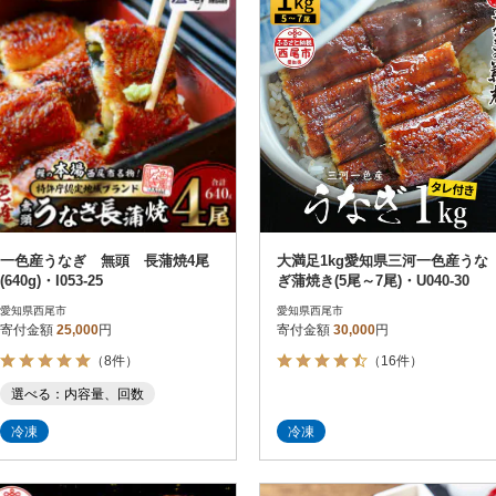
一色産うなぎ 無頭 長蒲焼4尾
大満足1kg愛知県三河一色産うな
(640g)・I053-25
ぎ蒲焼き(5尾～7尾)・U040-30
愛知県西尾市
愛知県西尾市
寄付金額
25,000
円
寄付金額
30,000
円
（8件）
（16件）
選べる：内容量、回数
冷凍
冷凍