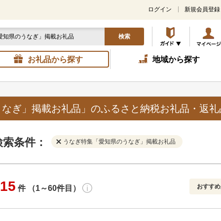
ログイン
新規会員登録
検索
お礼品から探す
地域から探す
うなぎ」掲載お礼品」のふるさと納税お礼品・返礼
検索条件：
うなぎ特集「愛知県のうなぎ」掲載お礼品
15
おすすめ
件 （1～60件目）
寄付金額
解除
地域
解除
おすすめ
円～
新着順