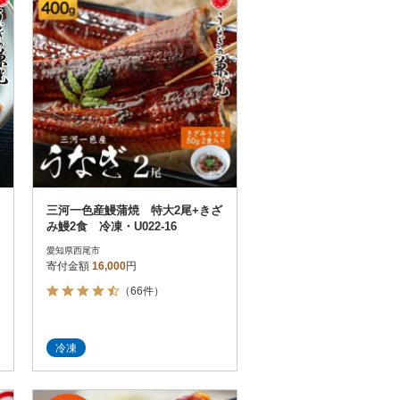
三河一色産鰻蒲焼 特大2尾+きざ
み鰻2食 冷凍・U022-16
愛知県西尾市
寄付金額
16,000
円
（66件）
冷凍