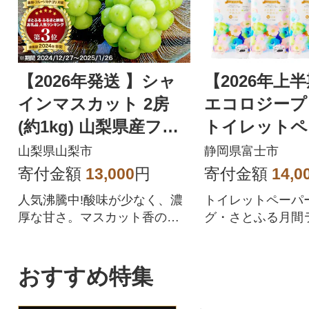
【2026年発送 】シャ
【2026年上
インマスカット 2房
エコロジープ
(約1kg) 山梨県産フル
トイレットペ
ーツ 人気のぶどう
ダブル 96ロ
山梨県山梨市
静岡県富士市
品 人気
寄付金額
13,000
円
寄付金額
14,0
人気沸騰中!酸味が少なく、濃
トイレットペーパ
厚な甘さ。マスカット香の芳
グ・さとふる月間
醇な香りが特徴のシャインマ
位を獲得!!バージ
スカット。シャインマスカッ
合、柔らかく使い
トを中心にぶどうをたくさん
を追求した上質な
おすすめ特集
作っている農家が自信を持っ
ペーパーです。
てお届けします。