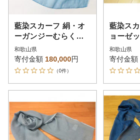
藍染スカーフ 絹・オ
藍染スカ
ーガンジーむらく
ョーゼッ
も N453
和歌山県
和歌山県
寄付金額
180,000
円
寄付金額
（0件）