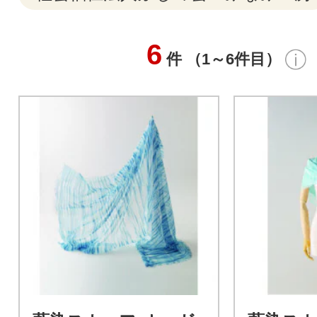
6
件 （1～6件目）