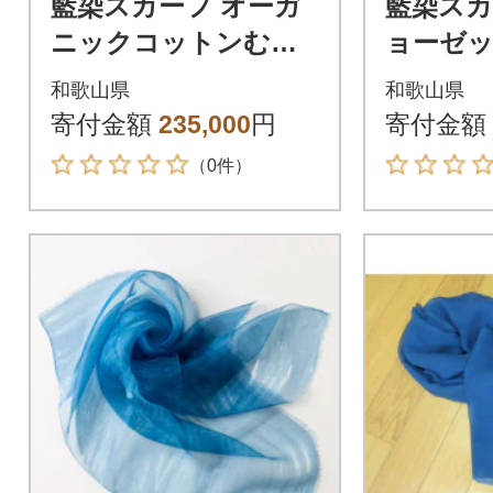
藍染スカーフ オーガ
藍染スカ
ニックコットンむら
ョーゼ
くも N450
も N44
和歌山県
和歌山県
寄付金額
235,000
円
寄付金額
（0件）