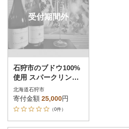
受付期間外
石狩市のブドウ100%
使用 スパークリング
ワイン(ロゼ・白) 2本
北海道石狩市
セット
寄付金額
25,000
円
（0件）