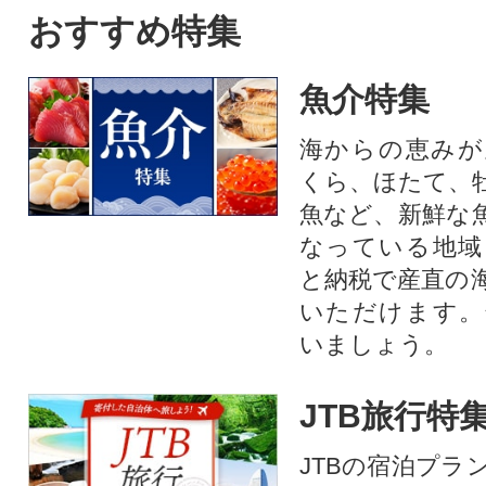
トを中心にぶどうをたくさん
を追求した上質な
おすすめ特集
作っている農家が自信を持っ
ペーパーです。
てお届けします。
魚介特集
海からの恵みが
くら、ほたて、
魚など、新鮮な
なっている地域
と納税で産直の
いただけます。
いましょう。
JTB旅行特
JTBの宿泊プラ