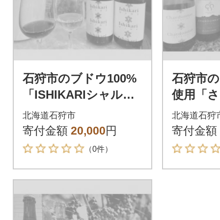
石狩市のブドウ100%
石狩市の
「ISHIKARIシャルド
使用「
ネ」「ISHIKARIヤ
ン」5本
北海道石狩市
北海道石狩
マ・ソービニオン」2
寄付金額
20,000
円
寄付金額
本セット
（0件）