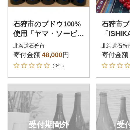
石狩市のブドウ100%
石狩市ブ
使用「ヤマ・ソービ
「ISHI
ニオン」5本セット
赤・白2
北海道石狩市
北海道石狩
寄付金額
48,000
円
寄付金額
（0件）
受付期間外
受