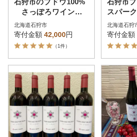
石狩市のブドウ100%
石狩市ブド
さっぽろワインの
スパー
石狩ラベル入り5本セ
ン(ロゼ・
北海道石狩市
北海道石狩
ット
ト
寄付金額
42,000
円
寄付金額
（1件）