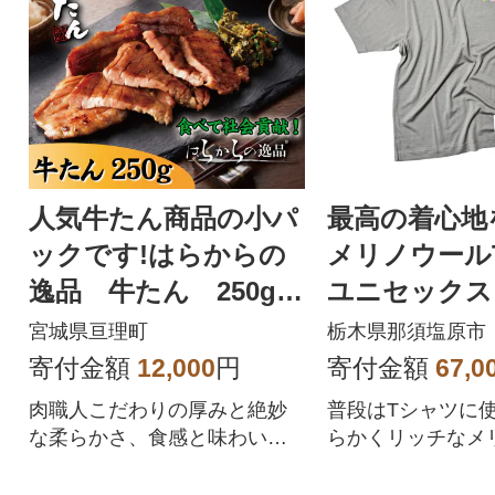
人気牛たん商品の小パ
最高の着心地
ックです!はらからの
メリノウール
逸品 牛たん 250g
ユニセックス
秘伝の塩味職人仕込み
グレー Mサ
宮城県亘理町
栃木県那須塩原市
寄付金額
12,000
円
寄付金額
67,0
肉職人こだわりの厚みと絶妙
普段はTシャツに
な柔らかさ、食感と味わい。
らかくリッチなメ
成牛250gをお届けします。
00%使用