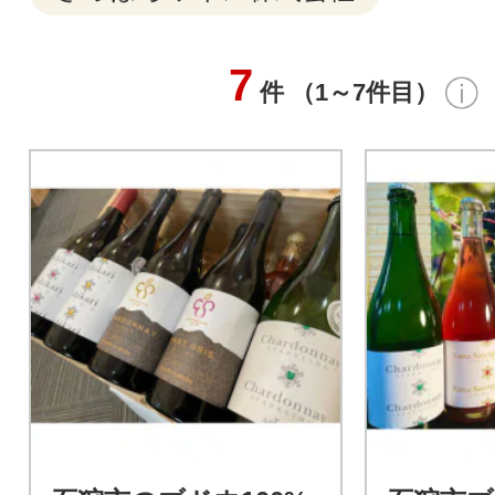
7
件 （1～7件目）