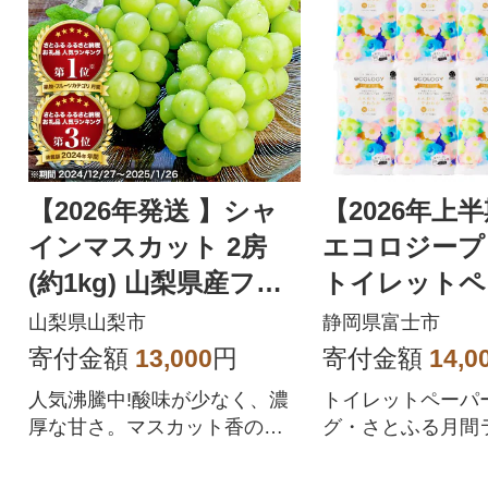
【2026年発送 】シャ
【2026年上
インマスカット 2房
エコロジープ
(約1kg) 山梨県産フル
トイレットペ
ーツ 人気のぶどう
ダブル 96ロ
山梨県山梨市
静岡県富士市
品 人気
寄付金額
13,000
円
寄付金額
14,0
人気沸騰中!酸味が少なく、濃
トイレットペーパ
厚な甘さ。マスカット香の芳
グ・さとふる月間
醇な香りが特徴のシャインマ
位を獲得!!バージ
スカット。シャインマスカッ
合、柔らかく使い