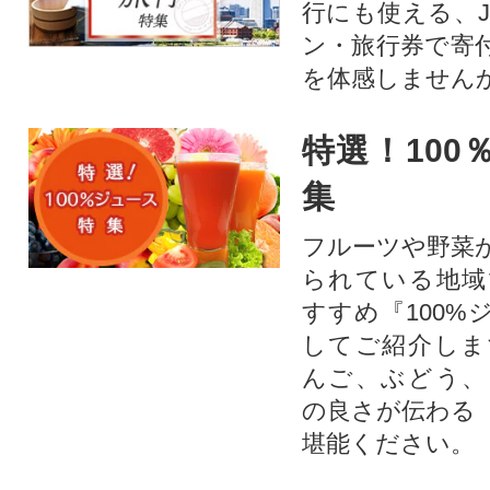
行にも使える、J
ン・旅行券で寄
を体感しません
特選！100
集
フルーツや野菜
られている地域
すすめ『100%
してご紹介しま
んご、ぶどう、
の良さが伝わる
堪能ください。