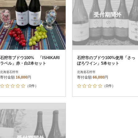
受付期間外
石狩市ブドウ100% 「ISHIKARI
石狩市のブドウ100%使用「さっ
ラベル」赤・白2本セット
ぽろワイン」5本セット
北海道石狩市
北海道石狩市
寄付金額
16,000
円
寄付金額
66,000
円
（0件）
（0件）