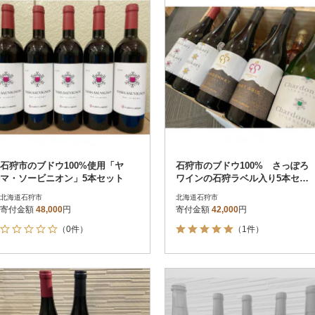
決済方法
解除
レビュー評価順
120
PayPay
寄付金額が高い順
クレジットカード決済
寄付金額が低い順
Amazon Pay
楽天ペイ
メルペイ
コンビニ支払い
ソフトバンクまとめて支払い
au PAY（auかんたん決済）
d払い
金融機関(Pay-easy決済)
石狩市のブドウ100%使用「ヤ
石狩市のブドウ100% さっぽろ
マ・ソービニオン」5本セット
ワインの石狩ラベル入り5本セッ
ト
北海道石狩市
北海道石狩市
寄付金額
48,000
円
寄付金額
42,000
円
解除
結果を見る（
7
件
（0件）
（1件）