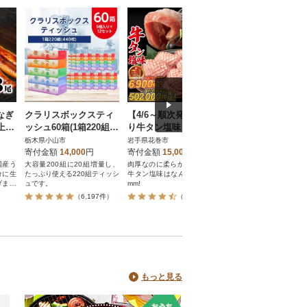
なぎ
クラリスボックスティ
【4/6～順次発送】厚切
【2026年発送】シ
上
ッシュ60箱(1箱220組(4
り牛タン塩味 1kg(500
ンマスカット2房1k
・山
40枚))(5個入り×12セッ
g×2パック)
上 JA中野市から
栃木県小山市
岩手県花巻市
長野県中野市
ト)
寄付金額
14,000
円
寄付金額
15,000
円
寄付金額
9,000
円
国産う
大容量200組に20組増量し、
肉厚なのに柔らかジューシー!
2026年出荷分 JA中
分に生
たっぷり使える220組ティッシ
牛タン塩味はなんと厚切り10
シャインマスカット1k
げまし
ュです。
mm!
秀品
、八千
）
（6,197件）
（7,181件）
（4,09
納豆有
のタレ
り一層
がった
して、
おいし
♪解凍
ジで温
もっと見る
味を、
しみい