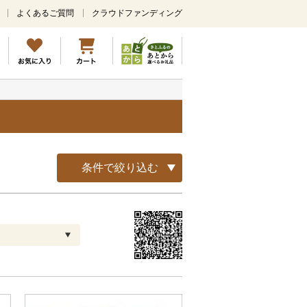
よくあるご質問
クラウドファンディング
メ
イ
ン
コ
ン
テ
ン
ツ
に
ス
キ
条件で絞り込む
ッ
プ
配送指定
解除
お届け日時指定可
お届け時間帯指定可
発送される月指定可