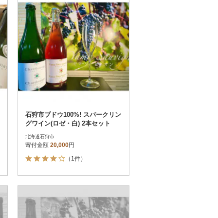
その他
解除
さとふる限定のお礼品
定期便
さとふるアプリdeワンストップ申請
対象
石狩市ブドウ100%! スパークリン
グワイン(ロゼ・白) 2本セット
北海道石狩市
寄付金額
20,000
円
）
（1件）