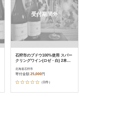
受付期間外
石狩市のブドウ100%使用 スパー
クリングワイン(ロゼ・白) 2本セ
ット
北海道石狩市
寄付金額
25,000
円
（0件）