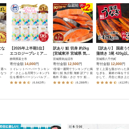
なな
【2026年上半期1位】
訳あり 鮭 切身 約2kg
【訳あり】 国産う
)北
エコロジープレミアム
[宮城東洋 宮城県 気仙
蒲焼き 3尾 420g以
【さ
トイレットペーパー ダ
沼市 20564991] サーモ
大きさ不揃い タレ
静岡県富士市
宮城県気仙沼市
茨城県八千代町
7
ブル 96ロール 日用品
ン
椒付き
寄付金額
14,000
円
寄付金額
12,500
円
寄付金額
12,000
円
人気
も選べ
トイレットペーパーランキン
\登場一週間でランキングに掲
甘く上質な脂がのった
ななつ
グ・さとふる月間ランキング1
載!/ | 鮭 魚介類 海鮮 訳アリ 規
なぎを、素材の味を十
い
位を獲得!!バージンパルプ配
格外 不揃い さけ サケ 鮭切身
かして、丹念に焼き上
合、柔らかく使い心地の良さ
シャケ 切り身 冷凍 家庭用 お
た。タレにもこだわり
（6,642件）
（6,288件）
（412件
を追求した上質なトイレット
かず 弁当 サーモン 銀鮭切り
代町にある『横島醤油
ペーパーです。
身
限会社』の醤油入り
が、うなぎの旨味をよ
ひきたてます。焼きあ
うなぎは真空パックに
すぐさま急速冷凍し、
さを逃すことなくお届け
後、グリルや電子レン
めるだけでできたての
お手軽にご家庭でお楽
ただけます。