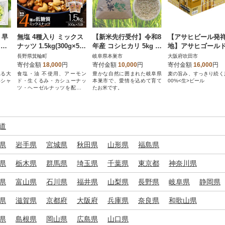
】早
無塩 4種入り ミックス
【新米先行受付】令和8
【アサヒビール発
 お
ナッツ 1.5kg(300g×5
年産 コシヒカリ 5kg 玄
地】アサヒゴール
カッ
袋)
米
缶 350ml×24本 
長野県箕輪町
岐阜県本巣市
大阪府吹田市
きしまえ
寄付金額
18,000
円
寄付金額
10,000
円
寄付金額
16,000
円
れる大
食塩・油 不使用、アーモン
豊かな自然に囲まれた岐阜県
麦の旨み、すっきり続く
いシャ
ド・生くるみ・カシューナッ
本巣市で、愛情を込めて育て
00%<生>ビール
ツ・ヘーゼルナッツを配合し
たお米です。
た4種のミックスナッツ
道
県
岩手県
宮城県
秋田県
山形県
福島県
県
栃木県
群馬県
埼玉県
千葉県
東京都
神奈川県
県
富山県
石川県
福井県
山梨県
長野県
岐阜県
静岡県
県
滋賀県
京都府
大阪府
兵庫県
奈良県
和歌山県
県
島根県
岡山県
広島県
山口県