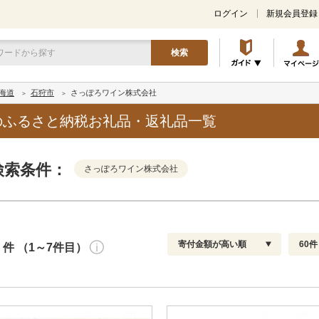
ログイン
新規会員登録
検索
海道
石狩市
さっぽろワイン株式会社
のふるさと納税お礼品・返礼品一覧
検索条件：
さっぽろワイン株式会社
寄付金額が高い順
60件
件 （1～7件目）
寄付金額
解除
発送種別
解除
通常
おすすめ順
30
円～
冷蔵便
新着順
60
円
冷凍便
レビュー件数順
90