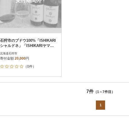
受付期間外
石狩市のブドウ100%「ISHIKARI
シャルドネ」「ISHIKARIヤマ・
ソービニオン」2本セット
北海道石狩市
寄付金額
20,000
円
（0件）
7件
（1～7件目）
1