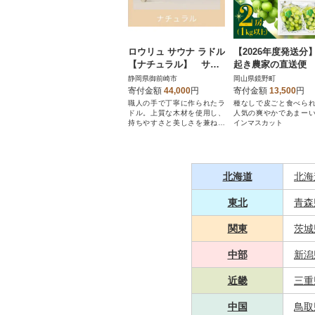
ロウリュ サウナ ラドル
【2026年度発送分
【ナチュラル】 サウ
起き農家の直送便
ナ用柄杓 シャワー構
土産シャインマス
静岡県御前崎市
岡山県鏡野町
造 快適にロウリュサ
ト2房
寄付金額
44,000
円
寄付金額
13,500
円
ウナを楽しむ
職人の手で丁寧に作られたラ
種なしで皮ごと食べら
ドル。上質な木材を使用し、
人気の爽やかであまー
持ちやすさと美しさを兼ね備
インマスカット
えています。
北海道
北海
東北
青森
関東
茨城
中部
新潟
近畿
三重
中国
鳥取