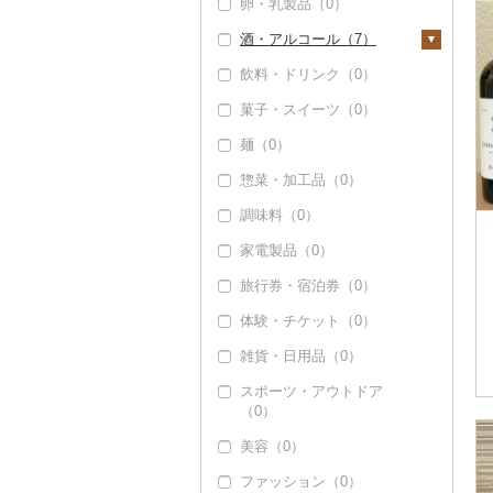
卵・乳製品（0）
酒・アルコール（7）
飲料・ドリンク（0）
ビール・発泡酒（0）
菓子・スイーツ（0）
日本酒（0）
麺（0）
焼酎（0）
惣菜・加工品（0）
梅酒（0）
調味料（0）
泡盛（0）
家電製品（0）
ワイン（7）
旅行券・宿泊券（0）
白ワイン（5）
ウイスキー（0）
体験・チケット（0）
赤ワイン（6）
リキュール・洋酒
（0）
雑貨・日用品（0）
シャンパン・スパーク
リングワイン（2）
甘酒（0）
スポーツ・アウトドア
（0）
その他ワイン（0）
ノンアルコール（0）
美容（0）
その他酒（0）
ファッション（0）