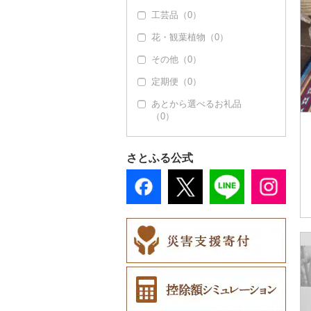
工芸品（0）
花・観葉植物（0）
その他（0）
定期便（0）
あとから選べるお礼品
（0）
さとふる公式