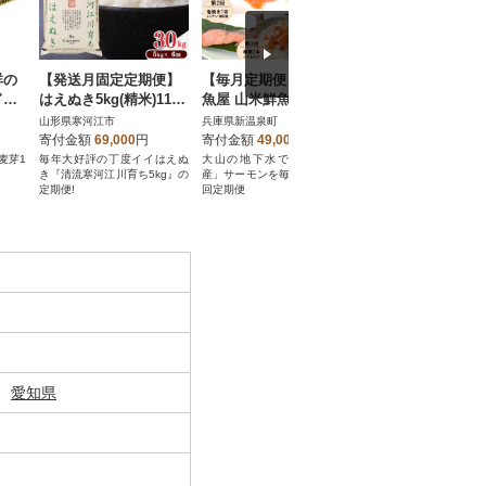
祥の
【発送月固定定期便】
【毎月定期便】山陰の
【美濃焼】miBRA
ド
はえぬき5kg(精米)11月
魚屋 山米鮮魚 厳選 国
EARTH マグカップ
(有)
～4月発送 全6回
産グランサーモン定期
イナミックウェーブ
山形県寒河江市
兵庫県新温泉町
岐阜県土岐市
便全4回
【見谷陶器】
寄付金額
69,000
円
寄付金額
49,000
円
寄付金額
12,000
円
麦芽1
毎年大好評の丁度イイはえぬ
大山の地下水で育つ「純国
【EARTH】地球のよう
き『清流寒河江川育ち5kg』の
産」サーモンを毎月楽しむ全4
さを
定期便!
回定期便
愛知県