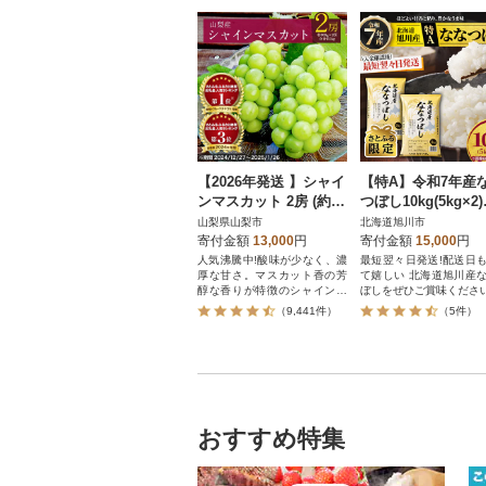
【2026年発送 】シャイ
【特A】令和7年産
ンマスカット 2房 (約1k
つぼし10kg(5kg×2
g) 山梨県産フルーツ 人
海道旭川産 米 お米
山梨県山梨市
北海道旭川市
気のぶどう
とふる限定】_0595
寄付金額
13,000
円
寄付金額
15,000
円
人気沸騰中!酸味が少なく、濃
最短翌々日発送!配送日
厚な甘さ。マスカット香の芳
て嬉しい 北海道旭川産
醇な香りが特徴のシャインマ
ぼしをぜひご賞味くださ
スカット。シャインマスカッ
（9,441件）
（5件）
トを中心にぶどうをたくさん
作っている農家が自信を持っ
てお届けします。
おすすめ特集