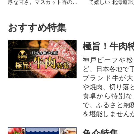
厚な甘さ。マスカット香の芳
て嬉しい 北海道
醇な香りが特徴のシャインマ
ぼしをぜひご賞味
スカット。シャインマスカッ
トを中心にぶどうをたくさん
おすすめ特集
作っている農家が自信を持っ
てお届けします。
極旨！牛肉
神戸ビーフや松
ど、日本各地で
ブランド牛が大
や焼肉、切り落
食卓から特別な
で、ふるさと納
を堪能しません
魚介特集