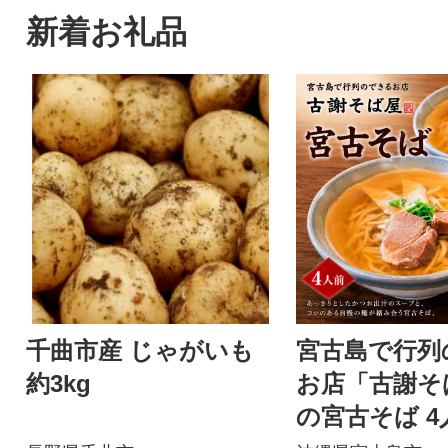
新着お礼品
千曲市産 じゃがいも
宮古島で行列
約3kg
お店「古謝そ
の宮古そば 