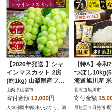
【2026年発送 】シャ
【特A】令和
インマスカット 2房
つぼし10kg(5
(約1kg) 山梨県産フル
海道旭川産 米
ーツ 人気のぶどう
【さとふる限定
山梨県山梨市
北海道旭川市
57
寄付金額
13,000
円
寄付金額
15,0
人気沸騰中!酸味が少なく、濃
最短翌々日発送!