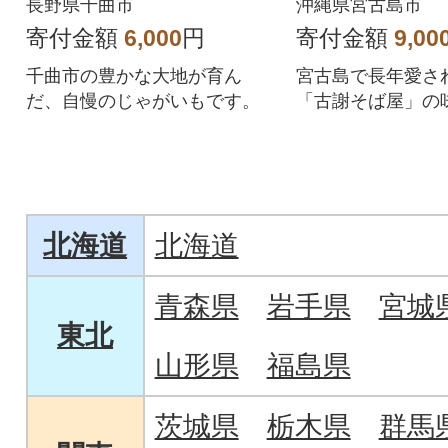
ト
長野県千曲市
沖縄県宮古島市
寄付金額
6,000
円
寄付金額
9,00
千曲市の豊かな大地が育ん
宮古島で長年愛さ
だ、自慢のじゃがいもです。
「古謝そば屋」の
で。
北海道
北海道
青森県
岩手県
宮城
東北
山形県
福島県
茨城県
栃木県
群馬