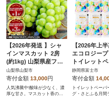
【2026年発送 】シャ
【2026年上
インマスカット 2房
エコロジープ
(約1kg) 山梨県産フル
トイレットペ
ーツ 人気のぶどう
ダブル 96ロ
山梨県山梨市
静岡県富士市
品 人気
寄付金額
13,000
円
寄付金額
14,0
人気沸騰中!酸味が少なく、濃
トイレットペーパ
厚な甘さ。マスカット香の芳
グ・さとふる月間
醇な香りが特徴のシャインマ
位を獲得!!バージ
スカット。シャインマスカッ
合、柔らかく使い