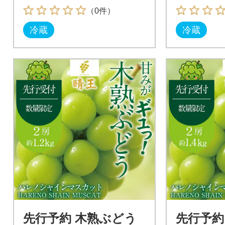
発送
（0件）
冷蔵
冷蔵
先行予約 木熟ぶどう
先行予約