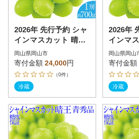
2026年 先行予約 シャ
2026年
インマスカット 晴王
インマス
1房 約700g 岡山県産
2房 約1
岡山県岡山市
岡山県岡山
9月～10月順次発送
9月～1
寄付金額
24,000
円
寄付金額
（0件）
冷蔵
冷蔵