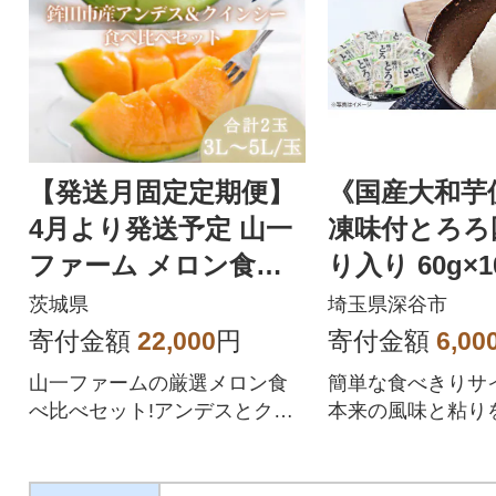
【発送月固定定期便】
《国産大和芋
4月より発送予定 山一
凍味付とろろ
ファーム メロン食べ
り入り 60g×
比べ(アンデスとクイ
茨城県
埼玉県深谷市
ンシー)全2回
寄付金額
22,000
円
寄付金額
6,00
山一ファームの厳選メロン食
簡単な食べきりサ
べ比べセット!アンデスとクイ
本来の風味と粘り
ンシーをお届けします!
ます