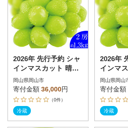
2026年 先行予約 シャ
2026年
インマスカット 晴王
インマス
2房 約1.3kg 岡山県産
2房 約1
岡山県岡山市
岡山県岡山
9月～10月順次発送
9月～1
寄付金額
36,000
円
寄付金額
（0件）
冷蔵
冷蔵