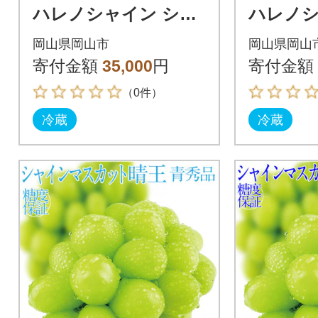
ハレノシャイン シャ
ハレノシ
インマスカット晴王 2
インマス
岡山県岡山市
岡山県岡山
房約1.2kg 9月～11月
房 約1.4
寄付金額
35,000
円
寄付金額
発送
発送
（0件）
冷蔵
冷蔵