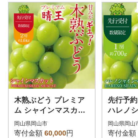
木熟ぶどう プレミア
先行予約 木熟ぶど
ム シャインマスカッ
ハレノシ
ト晴王 岡山県産 2房約
インマス
岡山県岡山市
岡山県岡山
1.6kg 9月～10月発送
房 約700
寄付金額
60,000
円
寄付金額