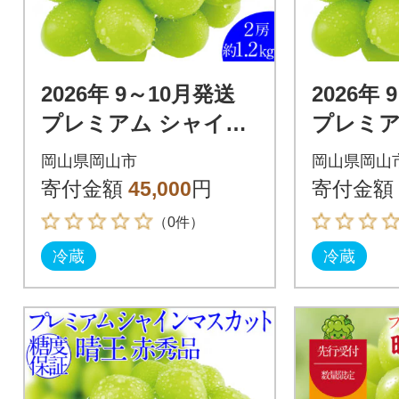
2026年 9～10月発送
2026年
プレミアム シャイン
プレミア
マスカット 晴王 2房
マスカッ
岡山県岡山市
岡山県岡山
約1.2kg 赤秀品 岡山県
約1.4k
寄付金額
45,000
円
寄付金額
産
（0件）
冷蔵
冷蔵