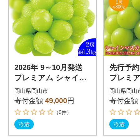
2026年 9～10月発送
先行予約
プレミアム シャイン
プレミア
マスカット 晴王 2房
マスカッ
岡山県岡山市
岡山県岡山
約1.3kg 赤秀品 岡山県
品 1房 約
寄付金額
49,000
円
寄付金額
0月発送
（0件）
冷蔵
冷蔵