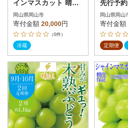
インマスカット 晴王
先行予約 
1房 約600g 岡山県産
熟ぶどう
岡山県岡山市
岡山県岡山
9月～10月順次発送
スカット
寄付金額
20,000
円
寄付金額
00g全2
（0件）
冷蔵
定期便