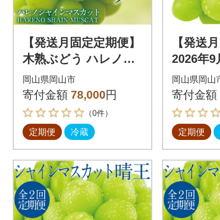
【発送月固定定期便】
【発送月
木熟ぶどう ハレノシ
2026年
ャイン シャインマス
ャイン
岡山県岡山市
岡山県岡山
カット晴王 2房 約1.4k
王 1房 
寄付金額
78,000
円
寄付金額
g全2回
（0件）
定期便
冷蔵
定期便