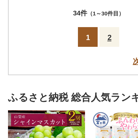
34件
（1～30件目）
1
2
ふるさと納税 総合人気ラン