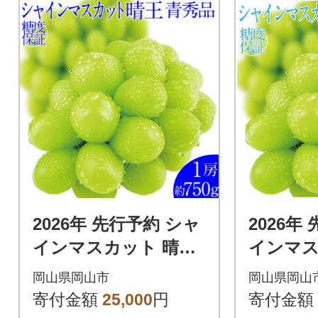
2026年 先行予約 シャ
2026年
インマスカット 晴王
インマス
1房 約750g 岡山県産
1房 約6
岡山県岡山市
岡山県岡山
9月～10月順次発送
9月～1
寄付金額
25,000
円
寄付金額