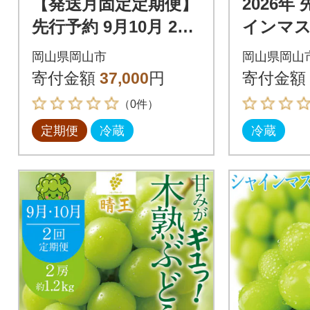
【発送月固定定期便】
2026年
先行予約 9月10月 2回
インマ
定期便 シャインマス
ジュエ
岡山県岡山市
岡山県岡山
カット晴王 1房 約600
ン20粒 
寄付金額
37,000
円
寄付金額
g全2回
～10月
（0件）
定期便
冷蔵
冷蔵