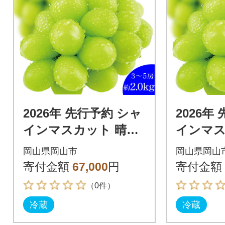
2026年 先行予約 シャ
2026年
インマスカット 晴王
インマス
約2kg 3～5房 岡山県
2房 約1
岡山県岡山市
岡山県岡山
産 9月～10月順次発送
9月～1
寄付金額
67,000
円
寄付金額
（0件）
冷蔵
冷蔵