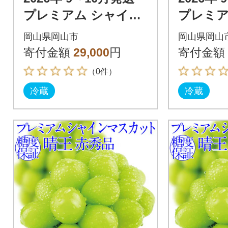
プレミアム シャイン
プレミア
マスカット 晴王 1房
マスカッ
岡山県岡山市
岡山県岡山
約700g 赤秀品 岡山県
約750g
寄付金額
29,000
円
寄付金額
産
産
（0件）
冷蔵
冷蔵