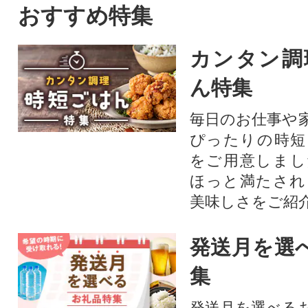
トを中心にぶどうをたくさん
を追求した上質な
おすすめ特集
作っている農家が自信を持っ
ペーパーです。
てお届けします。
カンタン調
ん特集
毎日のお仕事や
ぴったりの時短
をご用意しまし
ほっと満たされ
美味しさをご紹
発送月を選
集
発送月を選べる