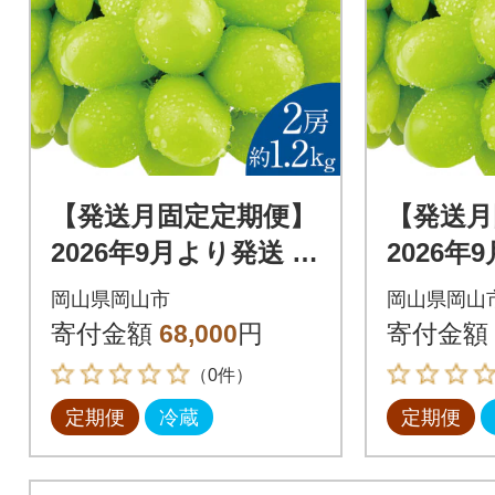
【発送月固定定期便】
【発送月
2026年9月より発送 シ
2026年
ャインマスカット晴
ャイン
岡山県岡山市
岡山県岡山
王 2房約1.2kg全2回
王 2房約
寄付金額
68,000
円
寄付金額
（0件）
定期便
冷蔵
定期便