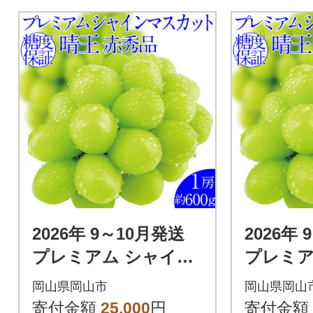
2026年 9～10月発送
2026年
プレミアム シャイン
プレミア
マスカット 晴王 1房
マスカッ
岡山県岡山市
岡山県岡山
約600g 赤秀品 岡山県
約650g
寄付金額
25,000
円
寄付金額