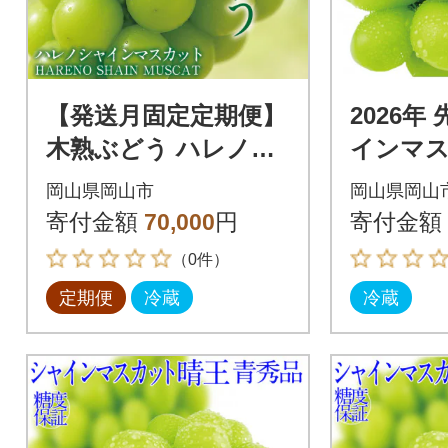
【発送月固定定期便】
2026年
木熟ぶどう ハレノシ
インマス
ャイン シャインマス
1房 約5
岡山県岡山市
岡山県岡山
カット晴王 2房 約1.2k
9月～1
寄付金額
70,000
円
寄付金額
g全2回
（0件）
定期便
冷蔵
冷蔵