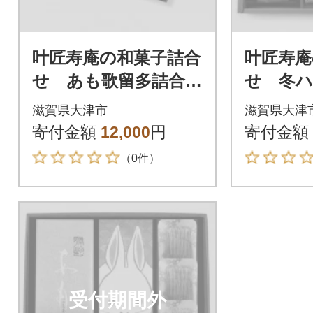
叶匠寿庵の和菓子詰合
叶匠寿庵
せ あも歌留多詰合
せ 冬ハレ
せ AK-30
滋賀県大津市
滋賀県大津
寄付金額
12,000
円
寄付金額
（0件）
受付期間外