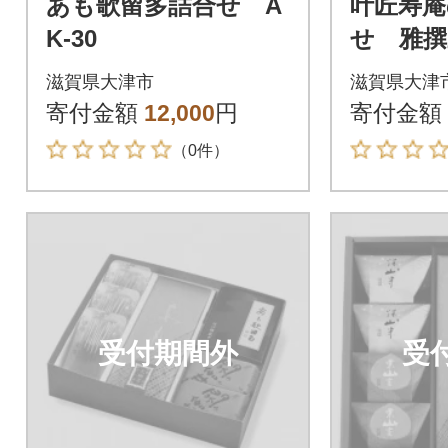
あも歌留多詰合せ A
叶匠寿庵
K-30
せ 雅撰
滋賀県大津市
滋賀県大津
寄付金額
12,000
円
寄付金額
（0件）
受付期間外
受