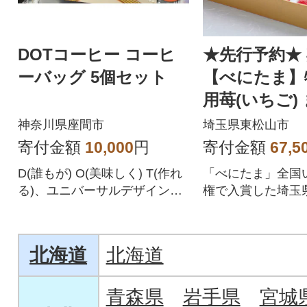
DOTコーヒー コーヒ
★先行予約★
ーバッグ 5個セット
【べにたま】
用苺(いちご)
ろ 煌 1箱 (850
神奈川県座間市
埼玉県東松山市
寄付金額
10,000
円
寄付金額
67,5
D(誰もが) O(美味しく) T(作れ
「べにたま」全国
る)、ユニバーサルデザインな
権で入賞した埼玉
コーヒーです。
ル品種
北海道
北海道
青森県
岩手県
宮城