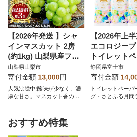
【2026年発送 】シャ
【2026年上
インマスカット 2房
エコロジープ
(約1kg) 山梨県産フル
トイレットペ
ーツ 人気のぶどう
ダブル 96ロ
山梨県山梨市
静岡県富士市
品 人気
寄付金額
13,000
円
寄付金額
14,0
人気沸騰中!酸味が少なく、濃
トイレットペーパ
厚な甘さ。マスカット香の芳
グ・さとふる月間
醇な香りが特徴のシャインマ
位を獲得!!バージ
スカット。シャインマスカッ
合、柔らかく使い
トを中心にぶどうをたくさん
を追求した上質な
おすすめ特集
作っている農家が自信を持っ
ペーパーです。
てお届けします。