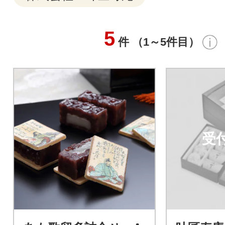
5
件 （1～5件目）
受