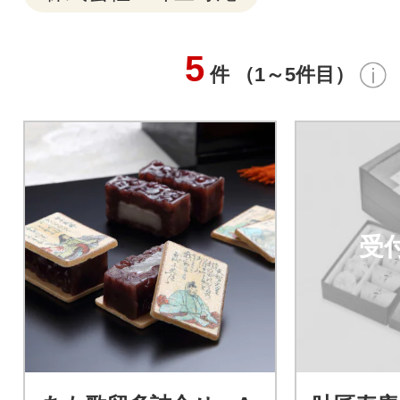
5
件 （1～5件目）
受