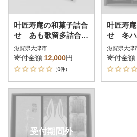
叶匠寿庵の和菓子詰合
叶匠寿庵
せ あも歌留多詰合
せ 冬ハレ
せ AK-30
滋賀県大津市
滋賀県大津
寄付金額
12,000
円
寄付金額
（0件）
受付期間外