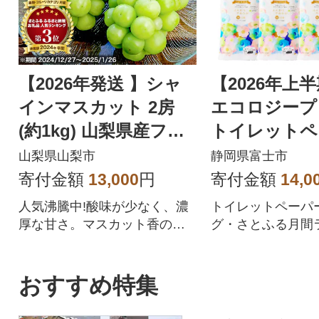
【2026年発送 】シャ
【2026年上
インマスカット 2房
エコロジープ
(約1kg) 山梨県産フル
トイレットペ
ーツ 人気のぶどう
ダブル 96ロ
山梨県山梨市
静岡県富士市
品 人気
寄付金額
13,000
円
寄付金額
14,0
人気沸騰中!酸味が少なく、濃
トイレットペーパ
厚な甘さ。マスカット香の芳
グ・さとふる月間
醇な香りが特徴のシャインマ
位を獲得!!バージ
スカット。シャインマスカッ
合、柔らかく使い
トを中心にぶどうをたくさん
を追求した上質な
おすすめ特集
作っている農家が自信を持っ
ペーパーです。
てお届けします。