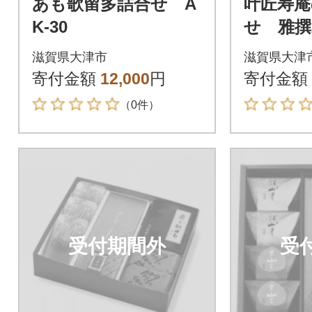
あも歌留多詰合せ A
叶匠寿庵
K-30
せ 雅撰
滋賀県大津市
滋賀県大津
寄付金額
12,000
円
寄付金額
（0件）
受付期間外
受