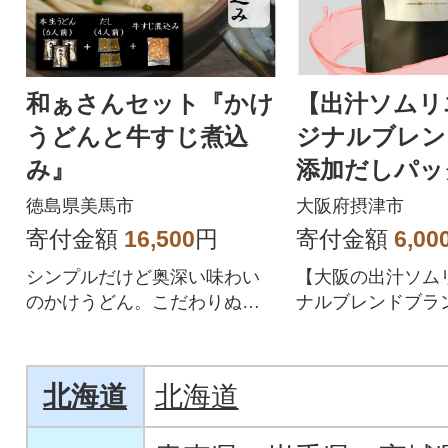
和ぁさんセット『かけ
【出汁ソムリ
うどんと牛すじ煮込
ジナルブレンド
み』
添加だしパッ
akoto-」
徳島県美馬市
大阪府摂津市
寄付金額
16,500
円
寄付金額
6,00
シンプルだけど奥深い味わい
【大阪の出汁ソム
のかけうどん。こだわりぬい
ナルブレンドブラ
た本生うどんとお惣菜をセッ
加だしパック「誠-ma
トでお届けします。
北海道
北海道