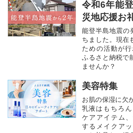
令和6年能登
災地応援お
能登半島地震の
ちました。現在
ための活動が行
ふるさと納税で
ませんか？
美容特集
お肌の保湿に欠
乳液はもちろん
ケアアイテム、
するメイクアッ