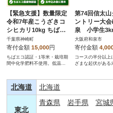
【緊急支援】数量限定
第74回信太
令和7年産こうざきコ
ントリー大会
シヒカリ10kg ちばエ
泉 小学生3
コ認証 注文後精米
出走権1名様
千葉県神崎町
大阪府和泉市
寄付金額
15,000
円
寄付金額
4,00
ちばエコ認証・1等米・栽培期
コースの半分以上
間中化学肥料不使用。低温保
ざまな起伏がある
管の令和7年産コシヒカリを注
ィールドを走破で
文後精米で
カントリー大会出
北海道
北海道
青森県
岩手県
宮城
東北