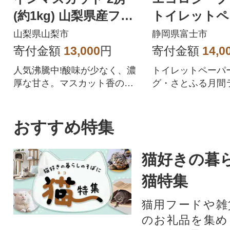
(約1kg) 山梨県産フル
トイレットペ
ーツ 人気のぶどう
ダブル 96ロ
山梨県山梨市
静岡県富士市
品 人気
寄付金額
13,000
円
寄付金額
14,0
人気沸騰中!酸味が少なく、濃
トイレットペーパ
厚な甘さ。マスカット香の芳
グ・さとふる月間
醇な香りが特徴のシャインマ
位を獲得!!バージ
スカット。シャインマスカッ
合、柔らかく使い
トを中心にぶどうをたくさん
を追求した上質な
おすすめ特集
作っている農家が自信を持っ
ペーパーです。
てお届けします。
猫好きの暮
猫特集
猫用フードや雑
のお礼品を集め