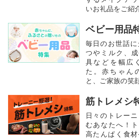
いお礼品をご紹
ベビー用品
毎日のお世話に
つやミルク、成
具などを幅広
た。赤ちゃん
と、ご家族の笑
筋トレメシ
日々のトレーニ
むあなたへ！ト
高たんぱく食材