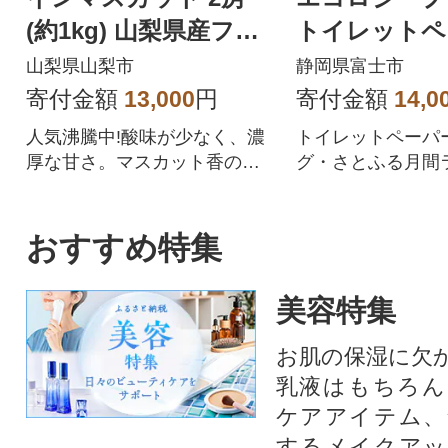
(約1kg) 山梨県産フル
トイレットペ
ーツ 人気のぶどう
ダブル 96ロ
山梨県山梨市
静岡県富士市
品 人気
寄付金額
13,000
円
寄付金額
14,0
人気沸騰中!酸味が少なく、濃
トイレットペーパ
厚な甘さ。マスカット香の芳
グ・さとふる月間
醇な香りが特徴のシャインマ
位を獲得!!バージ
スカット。シャインマスカッ
合、柔らかく使い
トを中心にぶどうをたくさん
を追求した上質な
おすすめ特集
作っている農家が自信を持っ
ペーパーです。
てお届けします。
美容特集
お肌の保湿に欠
乳液はもちろん
ケアアイテム、
するメイクアッ