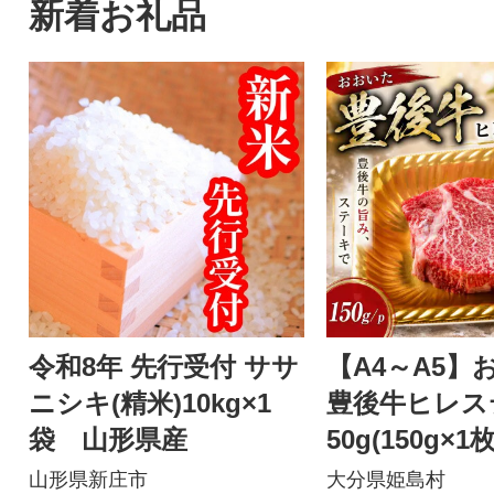
新着お礼品
令和8年 先行受付 ササ
【A4～A5】
ニシキ(精米)10kg×1
豊後牛ヒレス
袋 山形県産
50g(150g×1枚
山形県新庄市
大分県姫島村