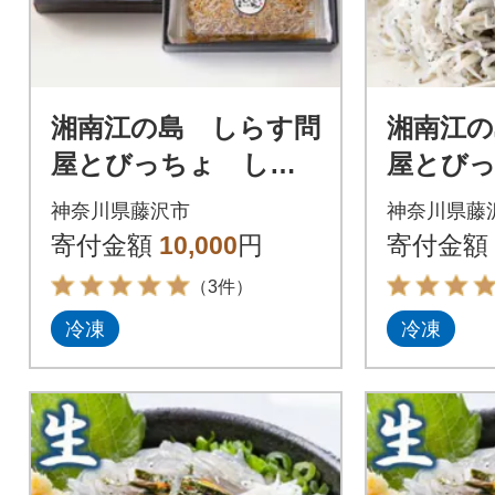
湘南江の島 しらす問
湘南江の
屋とびっちょ しら
屋とび
す (4種セット)
げしらす
神奈川県藤沢市
神奈川県藤
60g×4個
寄付金額
10,000
円
寄付金額
（3件）
冷凍
冷凍