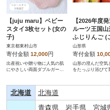
【juju maru】ベビー
【2026年度
スタイ3枚セット(女の
ルーツ王国山形
子)
ふじりんご (
5kg
東京都東村山市
山形県
寄付金額
12,000
円
寄付金額
10,0
出産祝いや贈り物に人気の肌
山形の澄んだ空気
にやさしい両面ダブルガーゼ
をたっぷり浴びて
を使用した もくもくスタイ3枚
ャキッと食感、あ
セット
のサンふじです!
北海道
北海道
青森県
岩手県
宮城