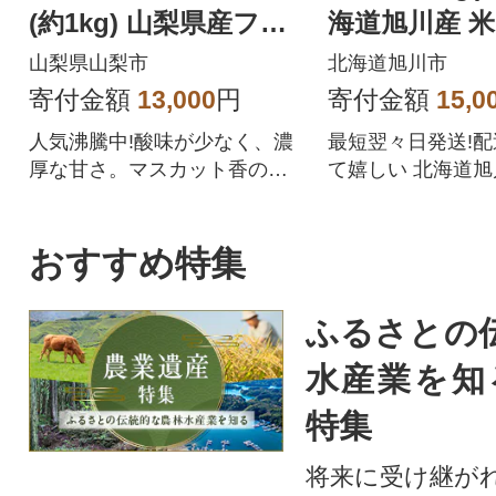
(約1kg) 山梨県産フル
海道旭川産 米
ーツ 人気のぶどう
【さとふる限定
山梨県山梨市
北海道旭川市
57
寄付金額
13,000
円
寄付金額
15,0
人気沸騰中!酸味が少なく、濃
最短翌々日発送!
厚な甘さ。マスカット香の芳
て嬉しい 北海道
醇な香りが特徴のシャインマ
ぼしをぜひご賞味
スカット。シャインマスカッ
トを中心にぶどうをたくさん
おすすめ特集
作っている農家が自信を持っ
てお届けします。
ふるさとの
水産業を知
特集
将来に受け継が