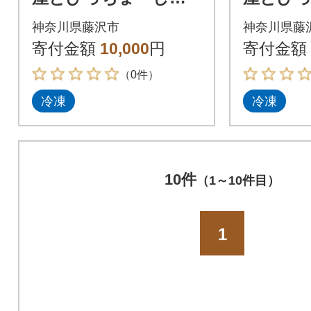
すブラックコロッケ2
すづく
神奈川県藤沢市
神奈川県藤
0個
寄付金額
10,000
円
寄付金額
（0件）
冷凍
冷凍
10件
（1～10件目）
1