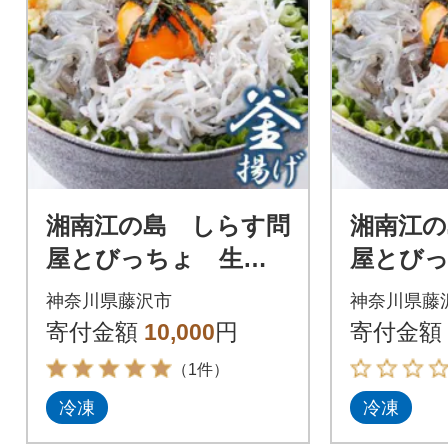
湘南江の島 しらす問
湘南江の
屋とびっちょ 生し
屋とび
らす釜揚げしらすセ
らす釜
神奈川県藤沢市
神奈川県藤
ット
足セッ
寄付金額
10,000
円
寄付金額
（1件）
冷凍
冷凍