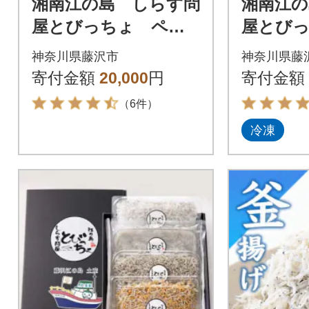
湘南江の島 しらす問
湘南江の
屋とびっちょ ペア
屋とび
お食事券(2名様1組分)
げしらす
神奈川県藤沢市
神奈川県藤
×4個)
寄付金額
20,000
円
寄付金額
（6件）
冷凍