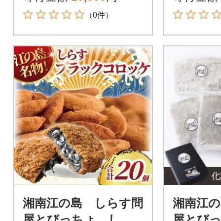
名)
（0件）
湘南江の島 しらす問
湘南江の
屋とびっちょ しら
屋とび