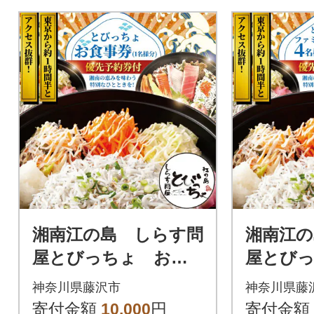
湘南江の島 しらす問
湘南江の
屋とびっちょ お食
屋とび
事券(1名様分)
ミリーお
神奈川県藤沢市
神奈川県藤
様分(大
寄付金額
10,000
円
寄付金額