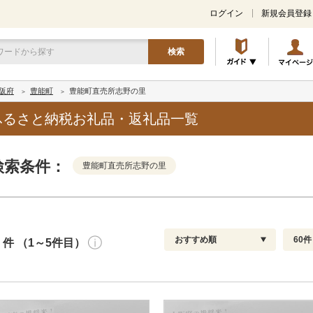
ログイン
新規会員登録
検索
阪府
豊能町
豊能町直売所志野の里
ふるさと納税お礼品・返礼品一覧
検索条件：
豊能町直売所志野の里
おすすめ順
60件
件 （1～5件目）
寄付金額
解除
発送種別
解除
通常
おすすめ順
30
円～
冷蔵便
新着順
60
円
冷凍便
レビュー件数順
90