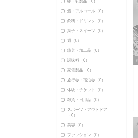
卵・乳製品（0）
無洗米（0）
餅（0）
酒・アルコール（0）
玄米（0）
その他穀物加工品
（0）
飲料・ドリンク（0）
金芽米（0）
パン（0）
菓子・スイーツ（0）
ゆめぴりか（0）
麺（0）
つや姫（0）
惣菜・加工品（0）
コシヒカリ（0）
調味料（0）
はえぬき（0）
家電製品（0）
さがびより（0）
旅行券・宿泊券（0）
あきたこまち（0）
体験・チケット（0）
ひとめぼれ（0）
雑貨・日用品（0）
ミルキークィーン
（0）
スポーツ・アウトドア
（0）
ななつぼし（0）
美容（0）
その他米（0）
ファッション（0）