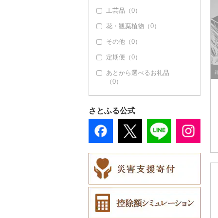
工芸品（0）
花・観葉植物（0）
その他（0）
定期便（0）
あとから選べるお礼品
（0）
さとふる公式