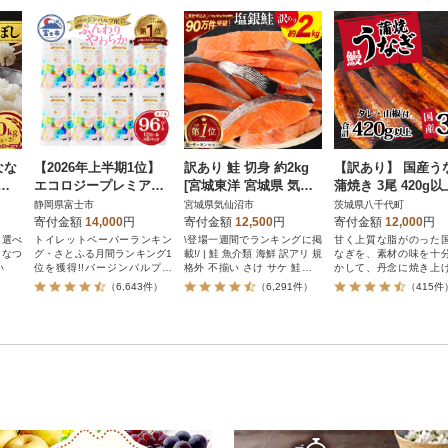
なな
【2026年上半期1位】
訳あり 鮭 切身 約2kg
【訳あり】 国産う
)北
エコロジープレミアム
[宮城東洋 宮城県 気仙
蒲焼き 3尾 420g以
【さ
トイレットペーパー ダ
沼市 20564991] サーモ
大きさ不揃い タレ
静岡県富士市
宮城県気仙沼市
茨城県八千代町
7
ブル 96ロール 日用品
ン
椒付き
寄付金額
14,000
円
寄付金額
12,500
円
寄付金額
12,000
円
人気
も選べ
トイレットペーパーランキン
\登場一週間でランキングに掲
甘く上質な脂がのった
ななつ
グ・さとふる月間ランキング1
載!/ | 鮭 魚介類 海鮮 訳アリ 規
なぎを、素材の味を十
い
位を獲得!!バージンパルプ配
格外 不揃い さけ サケ 鮭切身
かして、丹念に焼き上
合、柔らかく使い心地の良さ
シャケ 切り身 冷凍 家庭用 お
た。タレにもこだわり
（6,643件）
（6,291件）
（415件
を追求した上質なトイレット
かず 弁当 サーモン 銀鮭切り
代町にある『横島醤油
ペーパーです。
身
限会社』の醤油入り
が、うなぎの旨味をよ
ひきたてます。焼きあ
うなぎは真空パックに
すぐさま急速冷凍し、
さを逃すことなくお届け
後、グリルや電子レン
めるだけでできたての
お手軽にご家庭でお楽
ただけます。