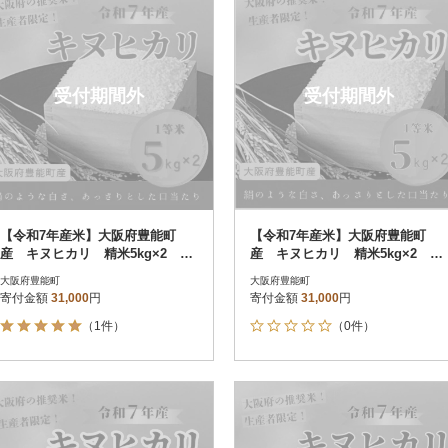
決済方法
解除
レビュー評価順
120
PayPay
寄付金額が高い順
クレジットカード決済
寄付金額が低い順
Amazon Pay
受付期間外
受付期間外
楽天ペイ
メルペイ
コンビニ支払い
ソフトバンクまとめて支払い
au PAY（auかんたん決済）
d払い
金融機関(Pay-easy決済)
【令和7年産米】大阪府豊能町
【令和7年産米】大阪府豊能町
産 キヌヒカリ 精米5kg×2 生
産 キヌヒカリ 精米5kg×2 生
産者限定米
産者限定米
大阪府豊能町
大阪府豊能町
寄付金額
31,000
円
寄付金額
31,000
円
解除
結果を見る（
5
件
（1件）
（0件）