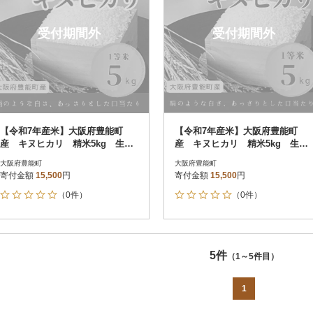
受付期間外
受付期間外
【令和7年産米】大阪府豊能町
【令和7年産米】大阪府豊能町
産 キヌヒカリ 精米5kg 生産
産 キヌヒカリ 精米5kg 生産
者限定米
者限定米
大阪府豊能町
大阪府豊能町
寄付金額
15,500
円
寄付金額
15,500
円
（0件）
（0件）
5件
（1～5件目）
1