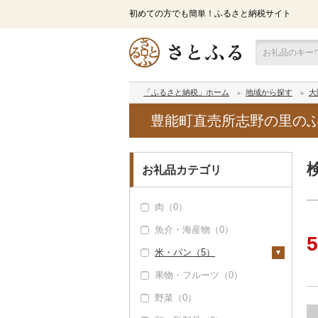
初めての方でも簡単！ふるさと納税サイト
「ふるさと納税」ホーム
地域から探す
大
豊能町直売所志野の里の
お礼品カテゴリ
肉（0）
魚介・海産物（0）
5
米・パン（5）
果物・フルーツ（0）
米（5）
野菜（0）
精米（5）
雑穀（0）