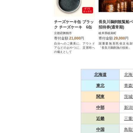
チーズケーキ缶 ブラッ
長良川鵜飼観覧船
ク チーズケーキ 6缶
招待券(通常期)
京都府舞鶴市
岐阜県岐南町
寄付金額
21,000
円
寄付金額
29,000
円
自分へのご褒美に、アウトド
国重要無形民俗文化財
アなどのおやつに、災害時へ
「長良川鵜飼漁の技術」
の備えとして
北海道
北海
東北
青森
関東
茨城
中部
新潟
近畿
三重
中国
鳥取