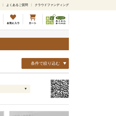
よくあるご質問
クラウドファンディング
メ
イ
ン
コ
ン
テ
ン
ツ
に
ス
キ
条件で絞り込む
ッ
プ
配送指定
解除
お届け日時指定可
お届け時間帯指定可
発送される月指定可