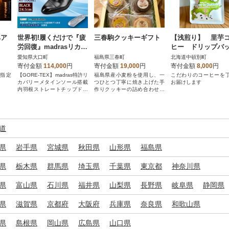
ペア
世界初!履くだけで『疲
三春駒クッキーギフト
【浅煎り】 里芋
労回復』madrasリカバ
ヒー ドリップバ
リーシューズ M710GM
コーヒー 5袋
愛知県大口町
福島県三春町
北海道中頓別町
T ブラック 24.5cm
寄付金額
114,000
円
寄付金額
19,000
円
寄付金額
8,000
円
指定
【GORE-TEX】madras特許リ
福島県産小麦粉を使用し、一
こだわりのコーヒーを
カバリーメタインソール搭載
つひとつ丁寧に焼き上げた手
お届けします
内羽根ストレートチップドレ
作りクッキーの詰め合わせで
スシューズ
す。
道
県
岩手県
宮城県
秋田県
山形県
福島県
県
栃木県
群馬県
埼玉県
千葉県
東京都
神奈川県
県
富山県
石川県
福井県
山梨県
長野県
岐阜県
静岡県
県
滋賀県
京都府
大阪府
兵庫県
奈良県
和歌山県
県
島根県
岡山県
広島県
山口県