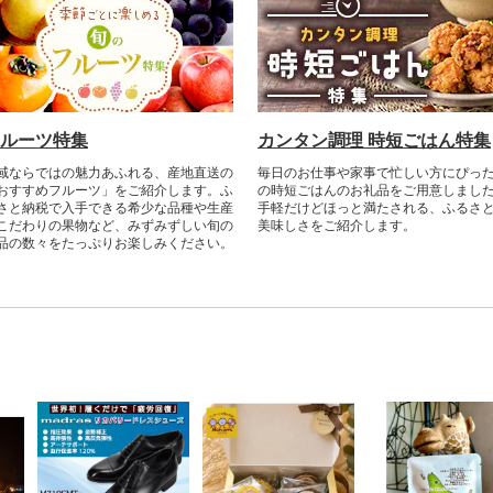
ルーツ特集
カンタン調理 時短ごはん特集
域ならではの魅力あふれる、産地直送の
毎日のお仕事や家事で忙しい方にぴっ
おすすめフルーツ」をご紹介します。ふ
の時短ごはんのお礼品をご用意しまし
さと納税で入手できる希少な品種や生産
手軽だけどほっと満たされる、ふるさ
こだわりの果物など、みずみずしい旬の
美味しさをご紹介します。
品の数々をたっぷりお楽しみください。