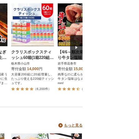
なぎ
クラリスボックスティ
【4/6～順次発送】厚切
【2026年発送】シ
上
ッシュ60箱(1箱220組(4
り牛タン塩味 1kg(500
ンマスカット2房1k
・山
40枚))(5個入り×12セッ
g×2パック)
上 JA中野市から
栃木県小山市
岩手県花巻市
長野県中野市
ト)
寄付金額
14,000
円
寄付金額
15,000
円
寄付金額
9,000
円
国産う
大容量200組に20組増量し、
肉厚なのに柔らかジューシー!
2026年出荷分 JA中
分に生
たっぷり使える220組ティッシ
牛タン塩味はなんと厚切り10
シャインマスカット1k
げまし
ュです。
mm!
秀品
、八千
）
（6,200件）
（7,181件）
（4,09
納豆有
のタレ
り一層
がった
して、
おいし
♪解凍
ジで温
もっと見る
味を、
しみい