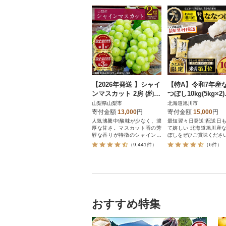
【2026年発送 】シャイ
【特A】令和7年産
ンマスカット 2房 (約1k
つぼし10kg(5kg×2
g) 山梨県産フルーツ 人
海道旭川産 米 お米
山梨県山梨市
北海道旭川市
気のぶどう
とふる限定】_0595
寄付金額
13,000
円
寄付金額
15,000
円
人気沸騰中!酸味が少なく、濃
最短翌々日発送!配送日
厚な甘さ。マスカット香の芳
て嬉しい 北海道旭川産
醇な香りが特徴のシャインマ
ぼしをぜひご賞味くださ
スカット。シャインマスカッ
（9,441件）
（6件）
トを中心にぶどうをたくさん
作っている農家が自信を持っ
てお届けします。
おすすめ特集