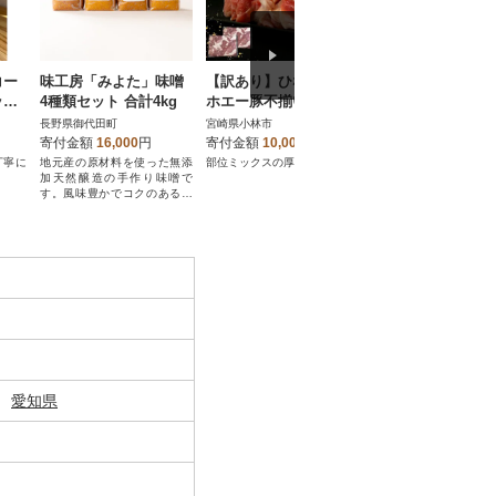
コー
味工房「みよた」味噌
【訳あり】ひなた宮崎
熊本県津奈木町産 
ック
4種類セット 合計4kg
ホエー豚不揃い切り落
ぎ蒲焼2尾 計260g
とし焼肉 900g(F036)
0g【神味羅】
長野県御代田町
宮崎県小林市
熊本県津奈木町
寄付金額
16,000
円
寄付金額
10,000
円
寄付金額
19,000
円
丁寧に
地元産の原材料を使った無添
部位ミックスの厚切り焼肉用
熊本県葦北郡津奈木町
加天然醸造の手作り味噌で
な海。澄んだ海水と穏
す。風味豊かでコクのある味
流れが、海うなぎを穏
噌を是非ご賞味ください。
育てます。
愛知県