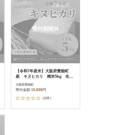
その他
解除
さとふる限定のお礼品
受付期間外
定期便
さとふるアプリdeワンストップ申請
対象
【令和7年産米】大阪府豊能町
産 キヌヒカリ 精米5kg 生産
者限定米
大阪府豊能町
寄付金額
15,500
円
）
（0件）